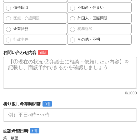
債権回収
不動産・住まい
医療・介護問題
外国人・国際問題
企業法務
税務訴訟
行政事件
その他・不明
お問い合わせ内容
必須
0/1000
折り返し希望時間帯
任意
面談希望日時
任意
第一希望