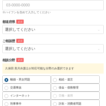
※ハイフンを含めて入力してください
都道府県
必須
ご相談歴
必須
相談分野
必須
久保田 美月弁護士が対応可能な分野のみ選択できます
離婚・男女問題
相続・遺言
交通事故
借金・債務整理
インターネット
労働・雇用
刑事事件
詐欺・消費者問題