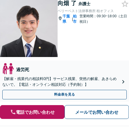
向畑 了
弁護士
ベリーベスト法律事務所 柏オフィス
千葉
柏
営業時間：09:30~18:00（土日
|
県
市
祝日）
過労死
【解雇・残業代の相談料0円】サービス残業、突然の解雇、あきらめ
ないで。【電話・オンライン相談対応（予約制）】
料金表を見る
電話でお問い合わせ
メールでお問い合わせ