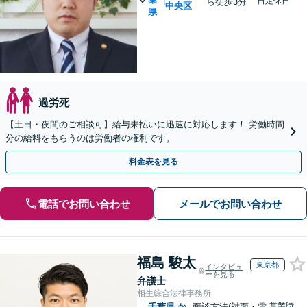
|
日定休日
ら徒歩3分
中央区
県
過労死
【土日・夜間のご相談可】給与未払いに迅速に対応します！ 労働時間
分の給料をもらうのは労働者の権利です。
料金表を見る
電話でお問い合わせ
メールでお問い合わせ
福島 駿太
東京都
インタビュ
ーを見る
弁護士
相生綜合法律事務所
営業時
千葉県
か
面談方法(対面・電