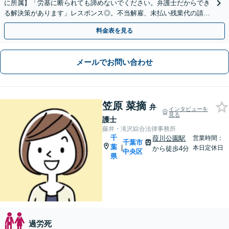
に所属】「労基に断られても諦めないでください。弁護士だからでき
る解決策があります」レスポンス◎。不当解雇、未払い残業代の請
求、退職勧奨、退職トラブルなど【オンライン面談OK】
料金表を見る
メールでお問い合わせ
笠原 菜摘
弁
インタビューを
見る
護士
藤井・滝沢綜合法律事務所
千
葭川公園駅
営業時間：
千葉市
葉
|
本日定休日
から徒歩4分
中央区
県
過労死