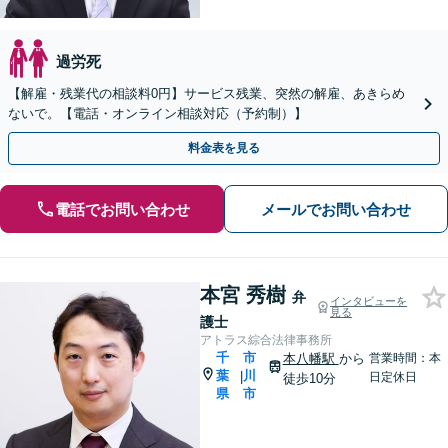
過労死
【解雇・残業代の相談料0円】サービス残業、突然の解雇、あきらめ
ないで。【電話・オンライン相談対応（予約制）】
料金表を見る
電話でお問い合わせ
メールでお問い合わせ
本宮 秀樹
弁
インタビューを
見る
護士
アトラス綜合法律事務所
千
市
本八幡駅
から
営業時間：本
葉
川
|
日定休日
徒歩10分
県
市