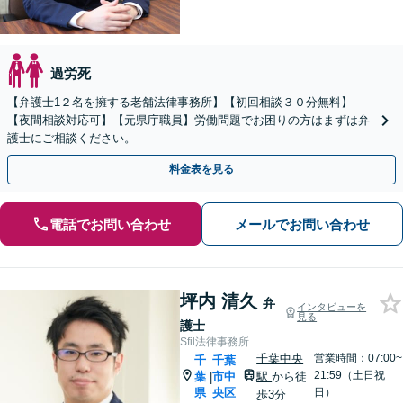
過労死
【弁護士1２名を擁する老舗法律事務所】【初回相談３０分無料】
【夜間相談対応可】【元県庁職員】労働問題でお困りの方はまずは弁
護士にご相談ください。
料金表を見る
電話でお問い合わせ
メールでお問い合わせ
坪内 清久
弁
インタビューを
見る
護士
Sfil法律事務所
千葉中央
営業時間：07:00~
千
千葉
21:59（土日祝
葉
市中
駅
から徒
|
県
央区
日）
歩3分