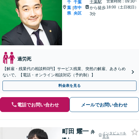
千葉駅
営業時間：09:30~
千
千葉
18:00（土日祝日）
葉
市中
から徒歩
|
県
央区
3分
過労死
【解雇・残業代の相談料0円】サービス残業、突然の解雇、あきらめ
ないで。【電話・オンライン相談対応（予約制）】
料金表を見る
電話でお問い合わせ
メールでお問い合わせ
町田 耀一
弁
インタビューを
見る