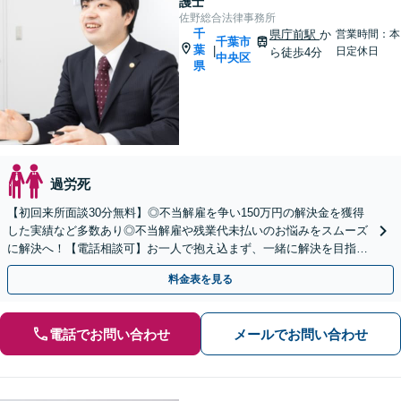
護士
佐野総合法律事務所
千
県庁前駅
か
営業時間：本
千葉市
葉
|
日定休日
ら徒歩4分
中央区
県
過労死
【初回来所面談30分無料】◎不当解雇を争い150万円の解決金を獲得
した実績など多数あり◎不当解雇や残業代未払いのお悩みをスムーズ
に解決へ！【電話相談可】お一人で抱え込まず、一緒に解決を目指し
ましょう【本千葉駅10分・県庁前駅4分】
料金表を見る
電話でお問い合わせ
メールでお問い合わせ