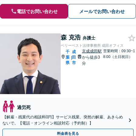
電話でお問い合わせ
メールでお問い合わせ
森 克浩
弁護士
ベリーベスト法律事務所 成田オフィス
京成成田駅
営業時間：09:30~1
千
成
8:00（土日祝日）
葉
田
から徒歩3
|
県
市
分
過労死
【解雇・残業代の相談料0円】サービス残業、突然の解雇、あきらめ
ないで。【電話・オンライン相談対応（予約制）】
料金表を見る