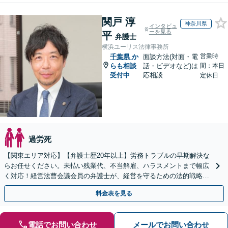
関戸 淳
神奈川県
インタビュ
ーを見る
平
弁護士
横浜ユーリス法律事務所
営業時
千葉県
か
面談方法(対面・電
らも相談
話・ビデオなど)は
間：本日
受付中
応相談
定休日
過労死
【関東エリア対応】【弁護士歴20年以上】労務トラブルの早期解決な
らお任せください。未払い残業代、不当解雇、ハラスメントまで幅広
く対応！経営法曹会議会員の弁護士が、経営を守るための法的戦略を
提案します【夜間や休日相談も対応可能】
料金表を見る
電話でお問い合わせ
メールでお問い合わせ