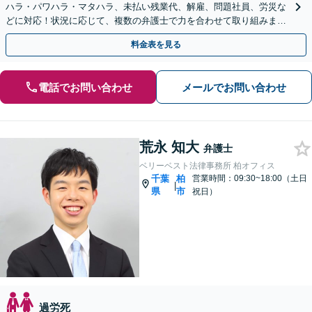
ハラ・パワハラ・マタハラ、未払い残業代、解雇、問題社員、労災な
どに対応！状況に応じて、複数の弁護士で力を合わせて取り組みま
す。労働者・使用者ともに対応【電話・メール相談可】
料金表を見る
電話でお問い合わせ
メールでお問い合わせ
荒永 知大
弁護士
ベリーベスト法律事務所 柏オフィス
千葉
柏
営業時間：09:30~18:00（土日
|
県
市
祝日）
過労死