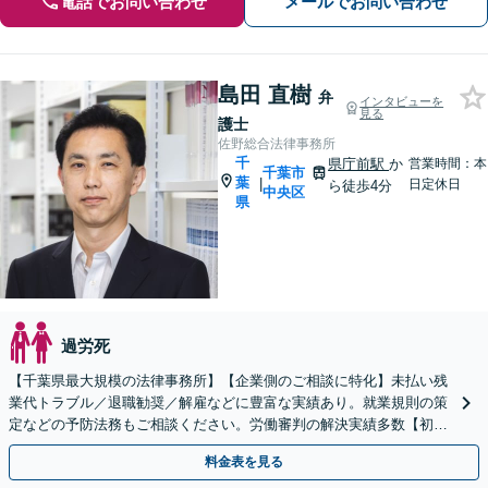
電話でお問い合わせ
メールでお問い合わせ
島田 直樹
弁
インタビューを
見る
護士
佐野総合法律事務所
千
県庁前駅
か
営業時間：本
千葉市
葉
|
日定休日
ら徒歩4分
中央区
県
過労死
【千葉県最大規模の法律事務所】【企業側のご相談に特化】未払い残
業代トラブル／退職勧奨／解雇などに豊富な実績あり。就業規則の策
定などの予防法務もご相談ください。労働審判の解決実績多数【初回
来所相談無料】【電話・web面談可】【千葉中央駅5分】
料金表を見る