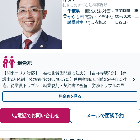
むさしのきずな法律事務所
営業時間：09:
千葉県
面談方法(対面・
からも相
電話・ビデオな
00~20:00（土
談受付中
ど)は応相談
日祝日）
過労死
【関東エリア対応】【会社側労働問題に注力】【吉祥寺駅2分】【弁
護士2人体制！依頼者様の強い味方に】使用者側のご相談を中心に対
応。従業員トラブル、就業規則・契約書の整備、労務トラブルの早期
解決・防止に努めます。
料金表を見る
電話でお問い合わせ
メールで面談予約