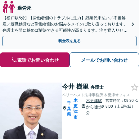
過労死
【松戸駅5分】【労働者側のトラブルに注力】残業代未払い／不当解
雇／退職勧奨など労働者側のお悩みをメインに取り扱っております。
弁護士を間に挟めば解決できる可能性が高まります。泣き寝入りせず
ご相談ください。【初回相談無料】【夜間・休日相談可能】
料金表を見る
電話でお問い合わせ
メールでお問い合わせ
今井 樹里
弁護士
ベリーベスト法律事務所 木更津オフィス
木
木更津駅
営業時間：09:30~1
千
更
8:00（土日祝日）
から徒歩8
葉
|
津
分
県
市