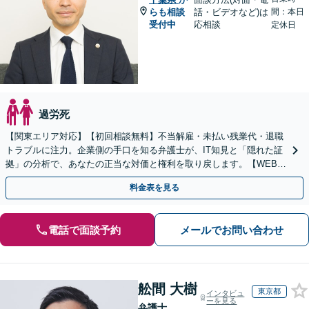
らも相談
話・ビデオなど)は
間：本日
受付中
応相談
定休日
過労死
【関東エリア対応】【初回相談無料】不当解雇・未払い残業代・退職
トラブルに注力。企業側の手口を知る弁護士が、IT知見と「隠れた証
拠」の分析で、あなたの正当な対価と権利を取り戻します。【WEB面
談可】
料金表を見る
電話で面談予約
メールでお問い合わせ
舩間 大樹
東京都
インタビュ
ーを見る
弁護士