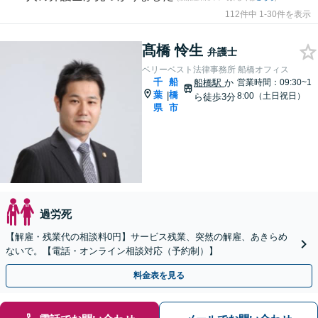
112件中 1-30件を表示
髙橋 怜生
弁護士
ベリーベスト法律事務所 船橋オフィス
千
船
船橋駅
か
営業時間：09:30~1
葉
橋
|
8:00（土日祝日）
ら徒歩3分
県
市
過労死
【解雇・残業代の相談料0円】サービス残業、突然の解雇、あきらめ
ないで。【電話・オンライン相談対応（予約制）】
料金表を見る