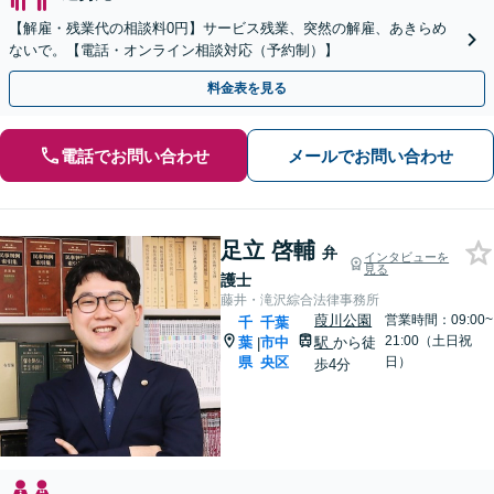
【解雇・残業代の相談料0円】サービス残業、突然の解雇、あきらめ
ないで。【電話・オンライン相談対応（予約制）】
料金表を見る
電話でお問い合わせ
メールでお問い合わせ
足立 啓輔
弁
インタビューを
見る
護士
藤井・滝沢綜合法律事務所
葭川公園
営業時間：09:00~
千
千葉
21:00（土日祝
葉
市中
駅
から徒
|
県
央区
日）
歩4分