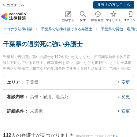
弁護士の方はこちら
ココナラへ
投稿する
探す
閲覧履歴
マイリスト
ログイン
ココナラ法律相談
千葉県で法律相談できる弁護士
千葉県で労働・雇用
千葉県の過労死に強い弁護士
千葉県で過労死に強い弁護士が112名見つかりました。初回面談無料や休日面
談に対応している弁護士、解決事例を持つ弁護士なども掲載中。さらに千葉市
中央区や船橋市、柏市などの地域条件で弁護士を絞り込めます。労働・雇用に
関係する不当解雇や退職勧奨、内定取消等の細かな分野での絞り込み検索もで
き便利です。特にベリーベスト法律事務所 船橋オフィスの髙橋 怜生弁護士や佐
エリア
千葉県
変更
野総合法律事務所の島田 直樹弁護士、ベリーベスト法律事務所 成田オフィスの
森 克浩弁護士のプロフィール情報や弁護士費用、強みなどが注目されていま
相談内容
労働・雇用、過労死
変更
す。『千葉県で土日や夜間に発生した過労死のトラブルを今すぐに弁護士に相
談したい』『過労死のトラブル解決の実績豊富な近くの弁護士を検索したい』
『初回相談無料で過労死を法律相談できる千葉県内の弁護士に相談予約した
詳細条件
未選択
変更
い』などでお困りの相談者さんにおすすめです。
112
人の弁護士が見つかりました
(検索結果について詳しくは
こちら
)