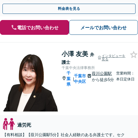
説明します【柏駅5分】
料金表を見る
電話でお問い合わせ
メールでお問い合わせ
小澤 友美
弁
インタビューを
見る
護士
千葉中央法律事務所
千
葭川公園駅
営業時間：
千葉市
葉
|
本日定休日
から徒歩5分
中央区
県
過労死
【有料相談】【葭川公園駅5分】社会人経験のある弁護士です。セク