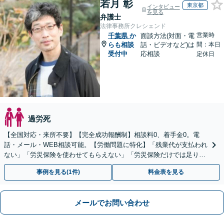
若月 彰
東京都
インタビュー
を見る
弁護士
法律事務所クレシェンド
営業時
千葉県
か
面談方法(対面・電
らも相談
話・ビデオなど)は
間：本日
受付中
応相談
定休日
過労死
【全国対応・来所不要】【完全成功報酬制】相談料0、着手金0。電
話・メール・WEB相談可能。【労働問題に特化】「残業代が支払われ
ない」「労災保険を使わせてもらえない」「労災保険だけでは足りな
い。損害賠償請求したい」など労働問題はお任せを。
事例を見る(1件)
料金表を見る
メールでお問い合わせ