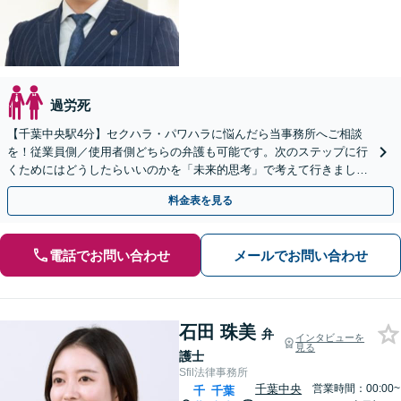
過労死
【千葉中央駅4分】セクハラ・パワハラに悩んだら当事務所へご相談
を！従業員側／使用者側どちらの弁護も可能です。次のステップに行
くためにはどうしたらいいのかを「未来的思考」で考えて行きましょ
う。不当解雇・残業代請求・紛争各種対応可能
料金表を見る
電話でお問い合わせ
メールでお問い合わせ
石田 珠美
弁
インタビューを
見る
護士
Sfil法律事務所
千葉中央
営業時間：00:00~
千
千葉