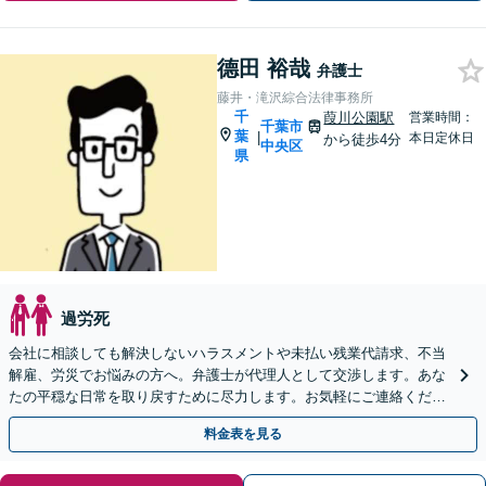
德田 裕哉
弁護士
藤井・滝沢綜合法律事務所
千
葭川公園駅
営業時間：
千葉市
葉
|
本日定休日
から徒歩4分
中央区
県
過労死
会社に相談しても解決しないハラスメントや未払い残業代請求、不当
解雇、労災でお悩みの方へ。弁護士が代理人として交渉します。あな
たの平穏な日常を取り戻すために尽力します。お気軽にご連絡くださ
い。【事前予約で休日・夜間面談可】
料金表を見る