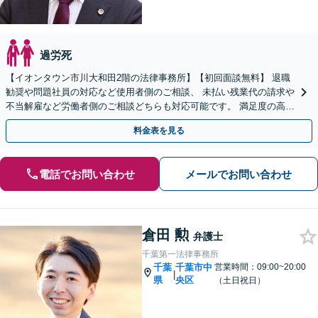
過労死
【イオンタウン市川大和田2階の法律事務所】【初回面談無料】 退職
勧奨や問題社員の対応など使用者側のご相談、 未払い残業代の請求や
不当解雇など労働者側のご相談どちらも対応可能です。 満足度の高い
解決を目指します。【電話相談可】
料金表を見る
電話でお問い合わせ
メールでお問い合わせ
倉田 勲
弁護士
千葉第一法律事務所
千葉
千葉市中
営業時間：09:00~20:00
|
県
央区
（土日祝日）