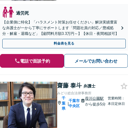
過労死
【企業側に特化】「ハラスメント対策お任せください」解決実績豊富
な弁護士が一から丁寧にサポートします「問題社員の対応／懲戒処
分・解雇・退職など」【顧問料月額3.3万円～】【休日・夜間相談可】
料金表を見る
電話で面談予約
メールでお問い合わせ
齋藤 泰斗
弁護士
みどり総合法律事務所
千
葭川公園駅
営業時間：
千葉市
葉
|
本日定休日
から徒歩5分
中央区
県