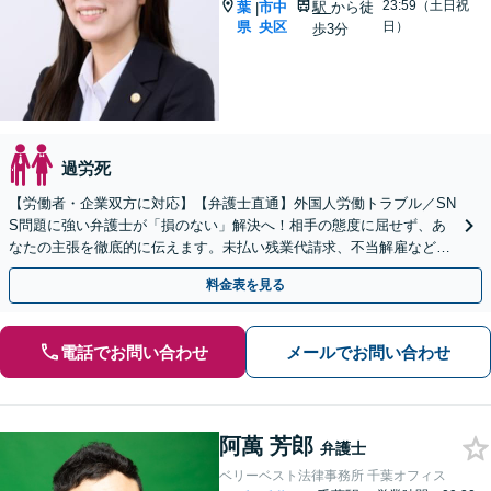
23:59（土日祝
葉
市中
駅
から徒
|
県
央区
日）
歩3分
過労死
【労働者・企業双方に対応】【弁護士直通】外国人労働トラブル／SN
S問題に強い弁護士が「損のない」解決へ！相手の態度に屈せず、あ
なたの主張を徹底的に伝えます。未払い残業代請求、不当解雇など
【24時間受付】【WEB面談可】【法テラス可】
料金表を見る
電話でお問い合わせ
メールでお問い合わせ
阿萬 芳郎
弁護士
ベリーベスト法律事務所 千葉オフィス