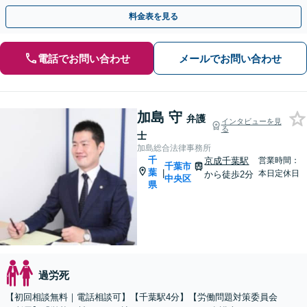
相談無料 】【夜間の面談可】【プライバシー対策◎】
料金表を見る
電話でお問い合わせ
メールでお問い合わせ
加島 守
弁護
インタビューを見
る
士
加島総合法律事務所
千
京成千葉駅
営業時間：
千葉市
葉
|
本日定休日
から徒歩2分
中央区
県
過労死
【初回相談無料｜電話相談可】【千葉駅4分】【労働問題対策委員会