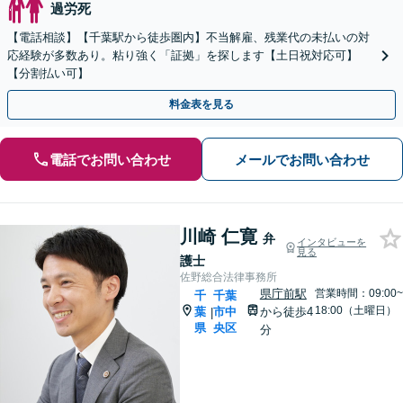
過労死
【電話相談】【千葉駅から徒歩圏内】不当解雇、残業代の未払いの対
応経験が多数あり。粘り強く「証拠」を探します【土日祝対応可】
【分割払い可】
料金表を見る
電話でお問い合わせ
メールでお問い合わせ
川崎 仁寛
弁
インタビューを
見る
護士
佐野総合法律事務所
県庁前駅
営業時間：09:00~
千
千葉
18:00（土曜日）
葉
市中
から徒歩4
|
県
央区
分