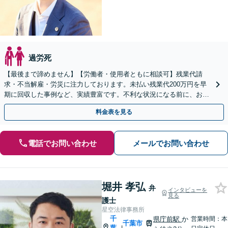
過労死
【最後まで諦めません】【労働者・使用者ともに相談可】残業代請
求・不当解雇・労災に注力しております。未払い残業代200万円を早
期に回収した事例など、実績豊富です。不利な状況になる前に、お困
りでしたら、お早めに弁護士にご相談ください。
料金表を見る
電話でお問い合わせ
メールでお問い合わせ
堀井 孝弘
弁
インタビューを
見る
護士
星空法律事務所
千
県庁前駅
か
営業時間：本
千葉市
葉