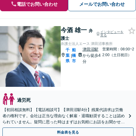
電話でお問い合わせ
メールでお問い合わせ
今酒 雄一
弁
インタビューを
見る
護士
弁護士法人エース 津田沼事務所
津田沼駅
営業時間：08:00~2
千
船
2:00（土日祝日）
葉
橋
から徒歩4
|
県
市
分
過労死
【初回相談無料】【電話相談可】【津田沼駅4分】残業代請求は労働
者の権利です。会社は正当な理由なく解雇・退職勧奨することは認め
られていません。疑問に思った時はまずはお気軽にお話をお聞かせく
ださい。
料金表を見る