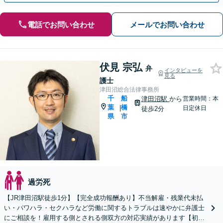
電話でお問い合わせ
メールでお問い合わせ
伏見 宗弘
弁
インタビューを
見る
護士
津田沼総合法律事務所
千
船
津田沼駅
から
営業時間：本
葉
橋
|
日定休日
徒歩2分
県
市
過労死
【JR津田沼駅徒歩1分】【完全成功報酬あり】不当解雇・残業代未払
い・パワハラ・セクハラなど労働に関するトラブルは速やかに弁護士
にご相談を！雇用する側とされる側双方の対応実績があります【初回