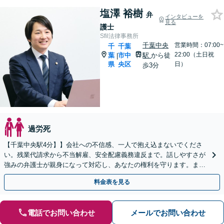
塩澤 裕樹
弁
インタビューを
見る
護士
Sfil法律事務所
千葉中央
営業時間：07:00~
千
千葉
22:00（土日祝
葉
市中
駅
から徒
|
県
央区
日）
歩3分
過労死
【千葉中央駅4分】】会社への不信感、一人で抱え込まないでくださ
い。残業代請求から不当解雇、安全配慮義務違反まで。話しやすさが
強みの弁護士が親身になって対応し、あなたの権利を守ります。まず
はお気軽にご相談ください【夜間・休日面談可】
料金表を見る
電話でお問い合わせ
メールでお問い合わせ