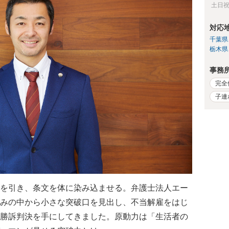
土日
対応
千葉県
栃木県
事務
完全
子連
を引き、条文を体に染み込ませる。弁護士法人エー
みの中から小さな突破口を見出し、不当解雇をはじ
勝訴判決を手にしてきました。原動力は「生活者の