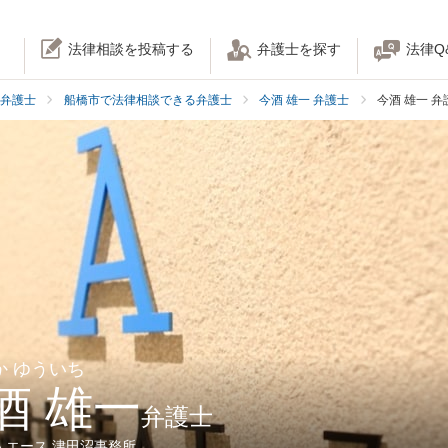
法律相談を投稿する
弁護士を探す
法律Q
弁護士
船橋市で法律相談できる弁護士
今酒 雄一 弁護士
今酒 雄一 
か ゆういち
酒 雄一
弁護士
人エース 津田沼事務所