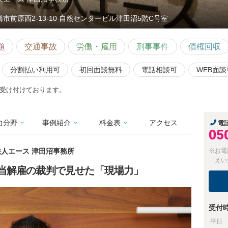
橋市前原西2-13-10 自然センタービル津田沼5階C号室
題
交通事故
労働・雇用
刑事事件
債権回収
分割払い利用可
初回面談無料
電話相談可
WEB面談
受け付けております。
力分野
事例紹介
料金表
アクセス
電
05
法人エース 津田沼事務所
※お電
えい
当解雇の裁判で見せた「現場力」
受付
平日