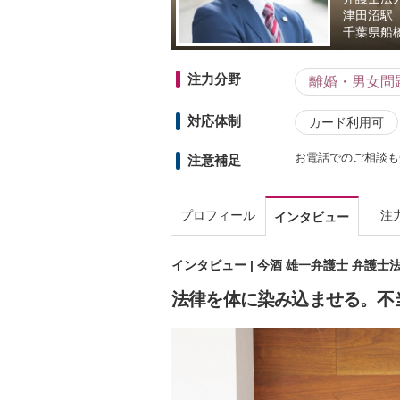
津田沼駅
千葉県
船
注力分野
離婚・男女問
対応体制
カード利用可
お電話でのご相談も
注意補足
プロフィール
注
インタビュー
インタビュー | 今酒 雄一弁護士 弁護士
法律を体に染み込ませる。不