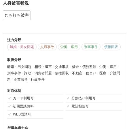
人身被害状況
むち打ち被害
注力分野
離婚・男女問題
交通事故
労働・雇用
刑事事件
債権回収
取扱分野
離婚・男女問題
相続・遺言
交通事故
借金・債務整理
労働・雇用
刑事事件
詐欺・消費者問題
債権回収
不動産・住まい
医療・介護問
題
企業法務
行政事件
対応体制
カード利用可
分割払い利用可
初回面談無料
電話相談可
WEB面談可
所属弁護士会