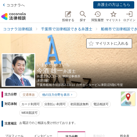
弁護士の方はこちら
ココナラへ
投稿する
探す
閲覧履歴
マイリスト
ログイン
ココナラ法律相談
千葉県で法律相談できる弁護士
船橋市で法律相談で
マイリストに入れる
いまさか ゆういち
今酒 雄一
弁護士
弁護士法人エース 津田沼事務所
津田沼駅
千葉県
船橋市前原西2-13-10 自然センタービル津田沼5階C号室
注力分野
交通事故
他の注力分野を表示
対応体制
カード利用可
分割払い利用可
初回面談無料
電話相談可
WEB面談可
お電話でのご相談も受け付けております。
注意補足
プロフィール
インタビュー
事例紹介
料金表
注力分野