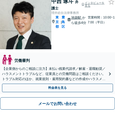
中西 琢斗
弁
インタビューを
見る
護士
増井総合法律事務所
東
豊
池袋駅
か
営業時間：10:00~1
京
島
|
7:00（平日）
ら徒歩4分
都
区
労働審判
【企業側からのご相談に注力】未払い残業代請求／解雇・退職勧奨／
ハラスメントトラブルなど、従業員との労働問題はご相談ください。
トラブル対応のほか、就業規則・雇用契約書などの作成やハラスメン
ト予防策の策定など、予防法務にも豊富な実績【池袋4分】
料金表を見る
メールでお問い合わせ