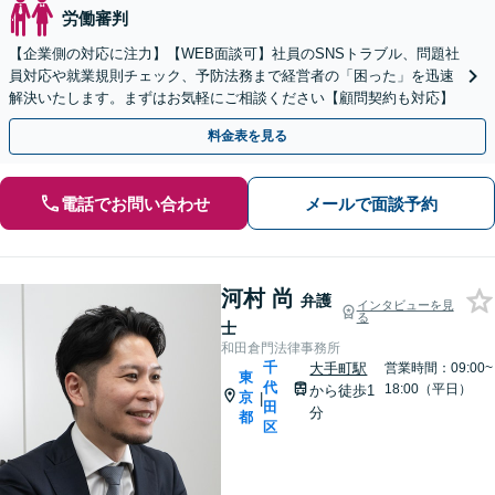
労働審判
【企業側の対応に注力】【WEB面談可】社員のSNSトラブル、問題社
員対応や就業規則チェック、予防法務まで経営者の「困った」を迅速
解決いたします。まずはお気軽にご相談ください【顧問契約も対応】
料金表を見る
電話でお問い合わせ
メールで面談予約
河村 尚
弁護
インタビューを見
る
士
和田倉門法律事務所
千
大手町駅
営業時間：09:00~
東
代
18:00（平日）
から徒歩1
京
|
田
分
都
区