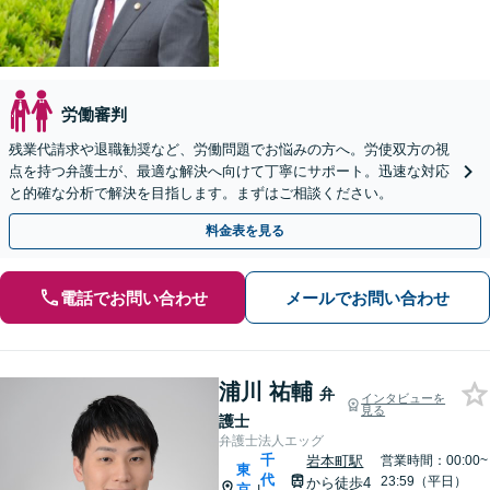
労働審判
残業代請求や退職勧奨など、労働問題でお悩みの方へ。労使双方の視
点を持つ弁護士が、最適な解決へ向けて丁寧にサポート。迅速な対応
と的確な分析で解決を目指します。まずはご相談ください。
料金表を見る
電話でお問い合わせ
メールでお問い合わせ
浦川 祐輔
弁
インタビューを
見る
護士
弁護士法人エッグ
千
岩本町駅
営業時間：00:00~
東
代
23:59（平日）
から徒歩4
京