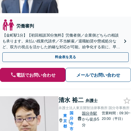
労働審判
【金町駅1分】【初回相談30分無料】労働者側／企業側どちらの相談
も承ります。未払い残業代請求／不当解雇／退職勧奨や懲戒処分な
ど、双方の視点を活かした的確な対応が可能。紛争化する前に、早め
にご相談ください【企業の顧問契約も注力して対応します】
料金表を見る
電話でお問い合わせ
メールでお問い合わせ
清水 裕二
弁護士
弁護士法人東京開智法律事務所 国分寺事務所
国
国分寺駅
営業時間：09:30~
東
分
20:00（平日）
から徒歩5
京
|
寺
分
都
市