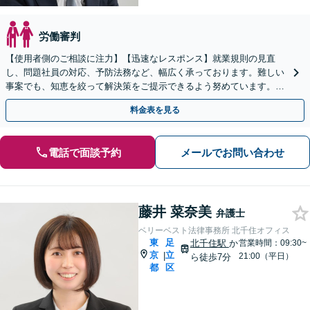
労働審判
【使用者側のご相談に注力】【迅速なレスポンス】就業規則の見直
し、問題社員の対応、予防法務など、幅広く承っております。難しい
事案でも、知恵を絞って解決策をご提示できるよう努めています。ぜ
ひご相談ください。
料金表を見る
電話で面談予約
メールでお問い合わせ
藤井 菜奈美
弁護士
ベリーベスト法律事務所 北千住オフィス
東
足
北千住駅
か
営業時間：09:30~
京
立
|
21:00（平日）
ら徒歩7分
都
区