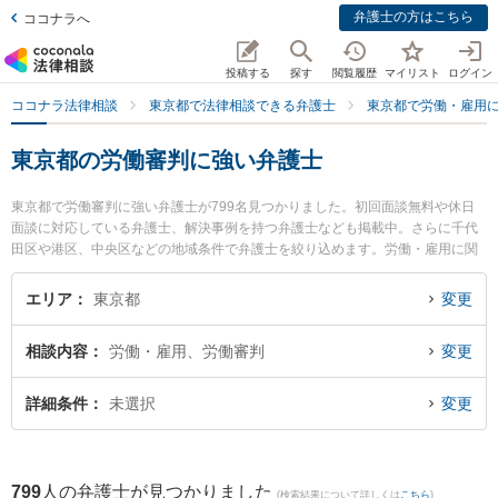
弁護士の方はこちら
ココナラへ
投稿する
探す
閲覧履歴
マイリスト
ログイン
ココナラ法律相談
東京都で法律相談できる弁護士
東京都で労働・雇用
東京都の労働審判に強い弁護士
東京都で労働審判に強い弁護士が799名見つかりました。初回面談無料や休日
面談に対応している弁護士、解決事例を持つ弁護士なども掲載中。さらに千代
田区や港区、中央区などの地域条件で弁護士を絞り込めます。労働・雇用に関
係する不当解雇や退職勧奨、内定取消等の細かな分野での絞り込み検索もでき
便利です。特にベリーベスト法律事務所 八王子オフィスの荒居 聖弁護士や京浜
エリア
東京都
変更
蒲田法律事務所の豊田 進士弁護士、室賀法律事務所の室賀 祥護弁護士のプロフ
ィール情報や弁護士費用、強みなどが注目されています。『東京都で土日や夜
相談内容
労働・雇用、労働審判
変更
間に発生した労働審判のトラブルを今すぐに弁護士に相談したい』『労働審判
のトラブル解決の実績豊富な近くの弁護士を検索したい』『初回相談無料で労
働審判を法律相談できる東京都内の弁護士に相談予約したい』などでお困りの
詳細条件
未選択
変更
相談者さんにおすすめです。
799
人の弁護士が見つかりました
(検索結果について詳しくは
こちら
)