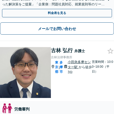
った解決策をご提案」「企業側：問題社員対応、就業規則等のリーガ
ルチェックなど」【顧問契約対応】【休日・夜間相談可】
料金表を見る
メールでお問い合わせ
古林 弘行
弁護士
古林法律事務所
小田急多摩セン
営業時間：10:0
東
多
0~18:00（平
京
摩
ター駅
から徒歩
|
都
市
日）
3分
労働審判