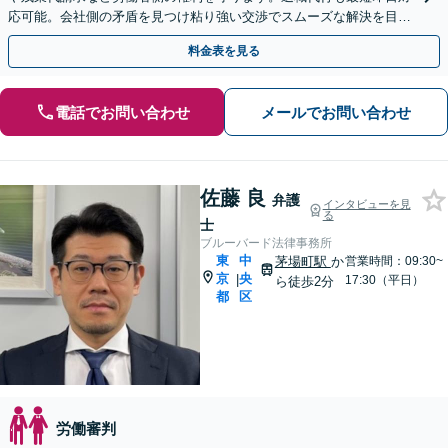
応可能。会社側の矛盾を見つけ粘り強い交渉でスムーズな解決を目指
します。泣き寝入りする前にご相談ください【夜間休日可】
料金表を見る
電話でお問い合わせ
メールでお問い合わせ
佐藤 良
弁護
インタビューを見
る
士
ブルーバード法律事務所
東
中
茅場町駅
か
営業時間：09:30~
京
央
|
17:30（平日）
ら徒歩2分
都
区
労働審判