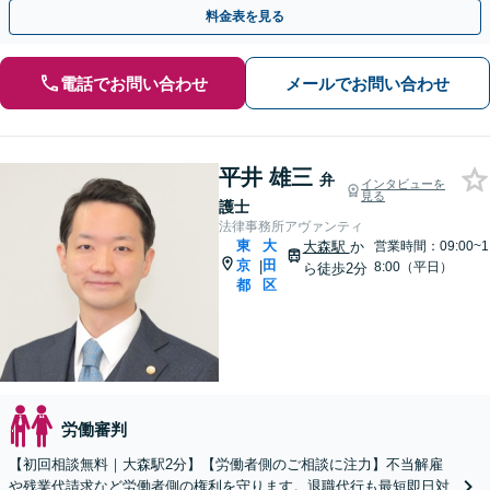
た契約書作成。親切で丁寧なアドバイスとサポート。
料金表を見る
電話でお問い合わせ
メールでお問い合わせ
平井 雄三
弁
インタビューを
見る
護士
法律事務所アヴァンティ
東
大
大森駅
か
営業時間：09:00~1
京
田
|
8:00（平日）
ら徒歩2分
都
区
労働審判
【初回相談無料｜大森駅2分】【労働者側のご相談に注力】不当解雇
や残業代請求など労働者側の権利を守ります。退職代行も最短即日対