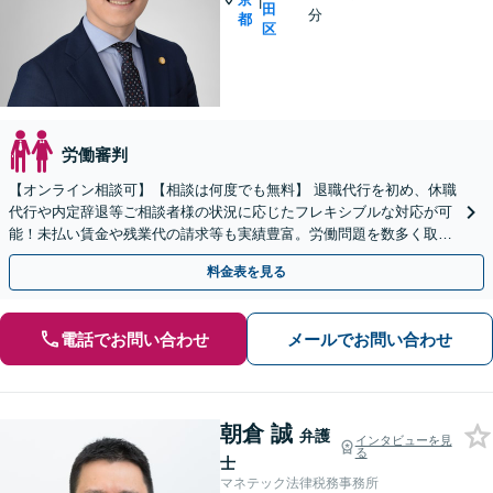
|
田
分
都
区
労働審判
【オンライン相談可】【相談は何度でも無料】 退職代行を初め、休職
代行や内定辞退等ご相談者様の状況に応じたフレキシブルな対応が可
能！未払い賃金や残業代の請求等も実績豊富。労働問題を数多く取り
扱ってきた弊所だからこそのきめ細やかな交渉が自慢です
料金表を見る
電話でお問い合わせ
メールでお問い合わせ
朝倉 誠
弁護
インタビューを見
る
士
マネテック法律税務事務所