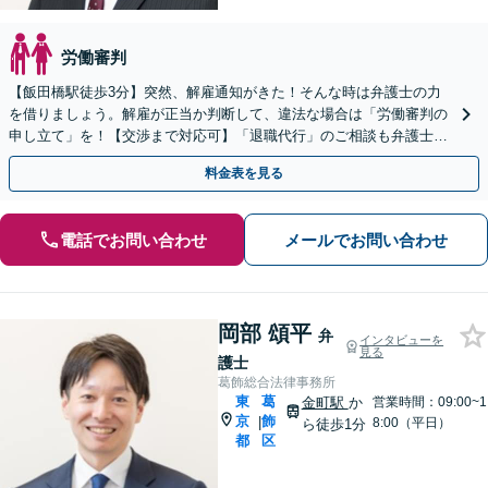
労働審判
【飯田橋駅徒歩3分】突然、解雇通知がきた！そんな時は弁護士の力
を借りましょう。解雇が正当か判断して、違法な場合は「労働審判の
申し立て」を！【交渉まで対応可】「退職代行」のご相談も弁護士
へ！取締役辞任の手続きも対応可能です。
料金表を見る
電話でお問い合わせ
メールでお問い合わせ
岡部 頌平
弁
インタビューを
見る
護士
葛飾総合法律事務所
東
葛
金町駅
か
営業時間：09:00~1
京
飾
|
8:00（平日）
ら徒歩1分
都
区