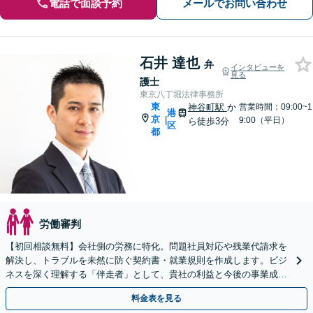
電話で面談予約
メールでお問い合わせ
石井 達也
弁
インタビューを
見る
護士
東京八丁堀法律事務所
東
神谷町駅
か
営業時間：09:00~1
港
京
|
9:00（平日）
ら徒歩3分
区
都
労働審判
【初回相談無料】会社側の労務に特化。問題社員対応や残業代請求を
解決し、トラブルを未然に防ぐ契約書・就業規則を作成します。ビジ
ネスを深く理解する「伴走者」として、貴社の利益と今後の事業成長
を守り抜きます。
料金表を見る