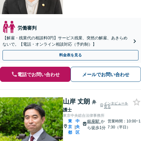
労働審判
【解雇・残業代の相談料0円】サービス残業、突然の解雇、あきらめ
ないで。【電話・オンライン相談対応（予約制）】
料金表を見る
電話でお問い合わせ
メールでお問い合わせ
山岸 丈朗
弁
インタビューを
見る
護士
東京中央総合法律事務所
東
中
銀座駅
か
営業時間：10:00~1
京
央
|
7:30（平日）
ら徒歩1分
都
区