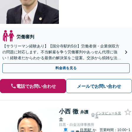
労働審判
【サラリーマン経験あり】【国分寺駅約5分】労働者側・企業側双方
の問題に対応します。不当解雇を争う労働審判やあっせん代理に強
い！経験者だからわかる最善の解決策をご提案。交渉から煩雑な法的
手続きまでサポートいたします【夜間・休日相談可】
料金表を見る
電話でお問い合わせ
メールでお問い合わせ
小西 徹
弁護
インタビューを見
る
士
目黒・白金法律事務所
東
目黒駅
か
営業時間：10:00~1