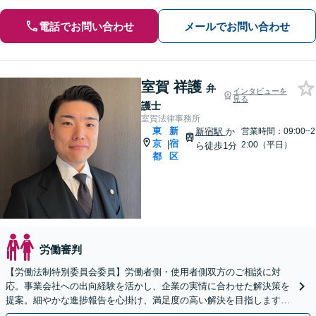
電話でお問い合わせ
メールでお問い合わせ
室賀 祥護
弁
インタビューを
見る
護士
室賀法律事務所
東
新
新宿駅
か
営業時間：09:00~2
京
宿
|
2:00（平日）
ら徒歩1分
都
区
労働審判
【労働法制特別委員会委員】労働者側・使用者側双方のご相談に対
応。事業会社への出向経験を活かし、企業の実情に合わせた解決策を
提案。細やかな進捗報告を心掛け、満足度の高い解決を目指します
【休日・夜間相談対応】【新宿駅1分】