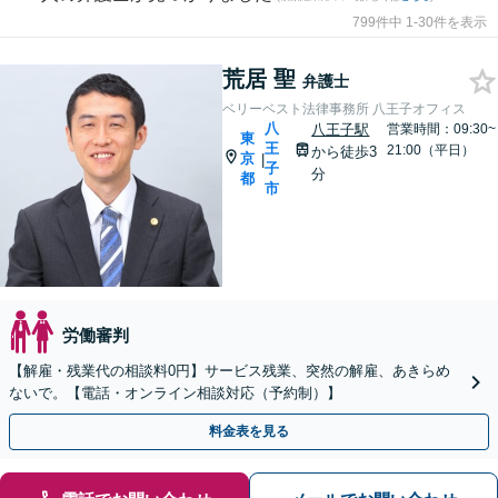
799件中 1-30件を表示
荒居 聖
弁護士
ベリーベスト法律事務所 八王子オフィス
八
八王子駅
営業時間：09:30~
東
王
21:00（平日）
から徒歩3
京
|
子
分
都
市
労働審判
【解雇・残業代の相談料0円】サービス残業、突然の解雇、あきらめ
ないで。【電話・オンライン相談対応（予約制）】
料金表を見る