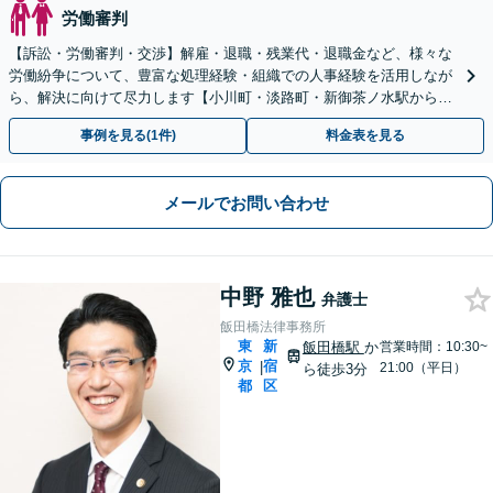
労働審判
【訴訟・労働審判・交渉】解雇・退職・残業代・退職金など、様々な
労働紛争について、豊富な処理経験・組織での人事経験を活用しなが
ら、解決に向けて尽力します【小川町・淡路町・新御茶ノ水駅から約
1分、御茶ノ水駅も利用可】
事例を見る(1件)
料金表を見る
メールでお問い合わせ
中野 雅也
弁護士
飯田橋法律事務所
東
新
飯田橋駅
か
営業時間：10:30~
京
宿
|
21:00（平日）
ら徒歩3分
都
区