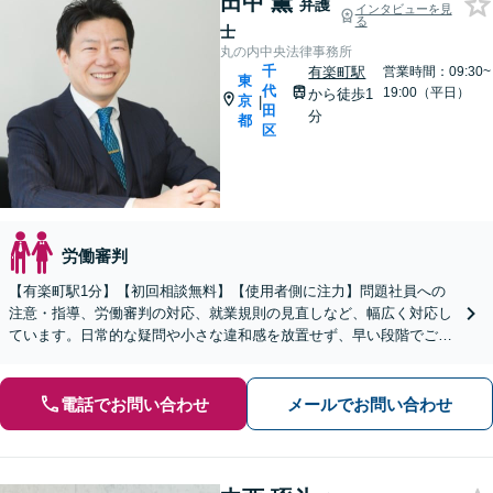
田中 薫
弁護
インタビューを見
る
士
丸の内中央法律事務所
千
有楽町駅
営業時間：09:30~
東
代
19:00（平日）
から徒歩1
京
|
田
分
都
区
労働審判
【有楽町駅1分】【初回相談無料】【使用者側に注力】問題社員への
注意・指導、労働審判の対応、就業規則の見直しなど、幅広く対応し
ています。日常的な疑問や小さな違和感を放置せず、早い段階でご相
談ください。企業側のご依頼・ご相談のみお受けします。
電話でお問い合わせ
メールでお問い合わせ