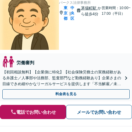
パークス法律事務所
東
中
茅場町駅
か
営業時間：10:00~
京
央
|
17:00（平日）
ら徒歩4分
都
区
労働審判
【初回相談無料】【企業側に特化】【社会保険労務士の実務経験があ
る弁護士／人事部や法務部、監査部門など勤務経験あり】企業さまの
目線できめ細やかなリーガルサービスを提供します「不当解雇／未払
い残業代／ハラスメント対策ほか」【休日・夜間相談あり】
料金表を見る
電話でお問い合わせ
メールでお問い合わせ