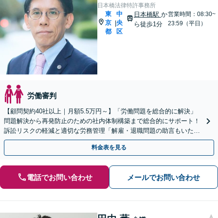
日本橋法律特許事務所
東
中
日本橋駅
か
営業時間：08:30~
京
央
|
23:59（平日）
ら徒歩1分
都
区
労働審判
【顧問契約40社以上｜月額5.5万円～】「労働問題を総合的に解決」
問題解決から再発防止のための社内体制構築まで総合的にサポート！
訴訟リスクの軽減と適切な労務管理「解雇・退職問題の助言もいたし
ます」「問題社員・未払い残業代請求もお任せ」
料金表を見る
電話でお問い合わせ
メールでお問い合わせ