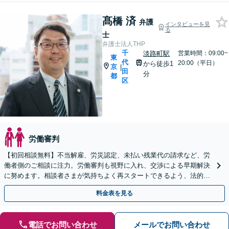
髙橋 済
弁護
インタビューを見
る
士
弁護士法人THP
千
淡路町駅
営業時間：09:00~
東
代
20:00（平日）
から徒歩1
京
|
田
分
都
区
労働審判
【初回相談無料】不当解雇、労災認定、未払い残業代の請求など、労
働者側のご相談に注力。労働審判も視野に入れ、交渉による早期解決
に努めます。相談者さまが気持ちよく再スタートできるよう、法的側
面よりお力添えいたします【淡路町駅・小川町1分】
料金表を見る
電話でお問い合わせ
メールでお問い合わせ