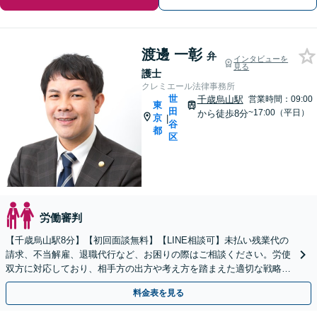
渡邊 一彰
弁
インタビューを
見る
護士
クレミエール法律事務所
世
千歳烏山駅
営業時間：09:00
東
田
~17:00（平日）
から徒歩8分
京
|
谷
都
区
労働審判
【千歳烏山駅8分】【初回面談無料】【LINE相談可】未払い残業代の
請求、不当解雇、退職代行など、お困りの際はご相談ください。労使
双方に対応しており、相手方の出方や考え方を踏まえた適切な戦略を
立てることが可能です。【休日・夜間面談可】
料金表を見る