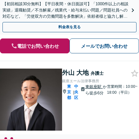
【初回相談30分無料】【平日夜間・休日面談可】「1000件以上の相談
実績」退職勧奨／不当解雇／残業代・給与未払い問題／問題社員への
対応など。「労使双方の労働問題を多数解決」依頼者様と協力し解決
に向け尽力いたします！顧問契約も1.1万〜可能
料金表を見る
電話でお問い合わせ
メールでお問い合わせ
外山 大地
弁護士
銀座エール法律事務所
東
中
東銀座駅
か
営業時間：10:00~
京
央
|
18:00（平日）
ら徒歩6分
都
区