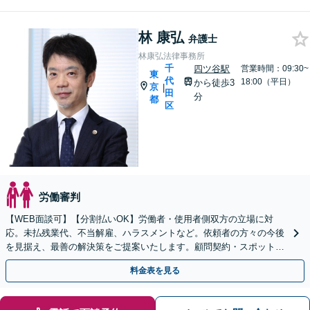
林 康弘
弁護士
林康弘法律事務所
千
四ツ谷駅
営業時間：09:30~
東
代
18:00（平日）
から徒歩3
京
|
田
分
都
区
労働審判
【WEB面談可】【分割払いOK】労働者・使用者側双方の立場に対
応。未払残業代、不当解雇、ハラスメントなど。依頼者の方々の今後
を見据え、最善の解決策をご提案いたします。顧問契約・スポットで
のご相談にも柔軟に対応
料金表を見る