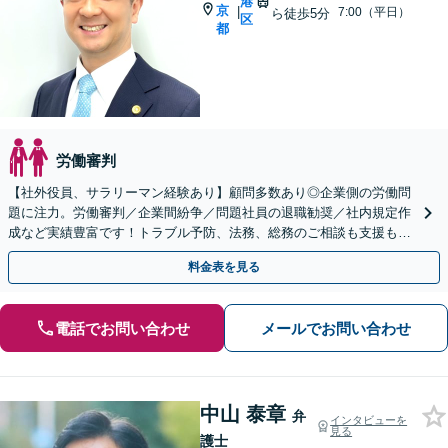
港
京
|
7:00（平日）
ら徒歩5分
区
都
労働審判
【社外役員、サラリーマン経験あり】顧問多数あり◎企業側の労働問
題に注力。労働審判／企業間紛争／問題社員の退職勧奨／社内規定作
成など実績豊富です！トラブル予防、法務、総務のご相談も支援もい
たします。【目黒駅徒歩5分】
料金表を見る
電話でお問い合わせ
メールでお問い合わせ
中山 泰章
弁
インタビューを
見る
護士