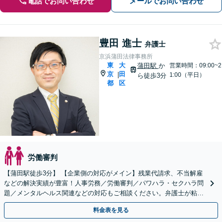
電話でお問い合わせ
メールでお問い合わせ
豊田 進士
弁護士
京浜蒲田法律事務所
東
大
蒲田駅
か
営業時間：09:00~2
京
田
|
1:00（平日）
ら徒歩3分
都
区
労働審判
【蒲田駅徒歩3分】 【企業側の対応がメイン】残業代請求、不当解雇
などの解決実績が豊富！人事労務／労働審判／パワハラ・セクハラ問
題／メンタルヘルス関連などの対応もご相談ください。弁護士が粘り
強く対応。就業規則の見直しについても対応できます。
料金表を見る