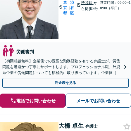
東
渋
渋谷駅
か
営業時間：09:00~1
京
谷
|
8:00（平日）
ら徒歩3分
都
区
労働審判
【初回相談無料】企業側での豊富な勤務経験を有する弁護士が、労働
問題を迅速かつ丁寧にサポートします。プロフェッショナル職、外資
系企業の労働問題についても積極的に取り扱っています。企業側（使
用者側）の相談も対応可能です。【メール・WEB面談可】
料金表を見る
電話でお問い合わせ
メールでお問い合わせ
大橋 卓生
弁護士