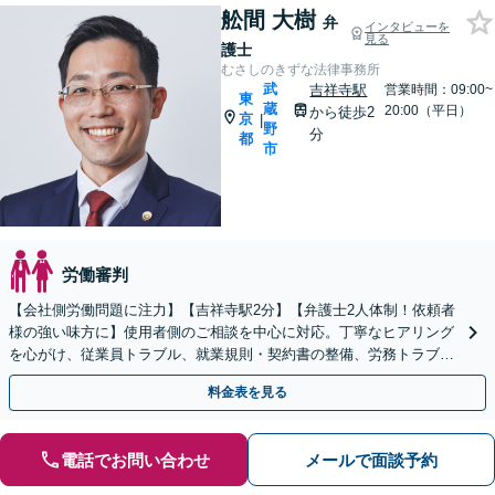
舩間 大樹
弁
インタビューを
見る
護士
むさしのきずな法律事務所
武
吉祥寺駅
営業時間：09:00~
東
蔵
20:00（平日）
から徒歩2
京
|
野
分
都
市
労働審判
【会社側労働問題に注力】【吉祥寺駅2分】【弁護士2人体制！依頼者
様の強い味方に】使用者側のご相談を中心に対応。丁寧なヒアリング
を心がけ、従業員トラブル、就業規則・契約書の整備、労務トラブル
の早期解決に努めます。
料金表を見る
電話でお問い合わせ
メールで面談予約