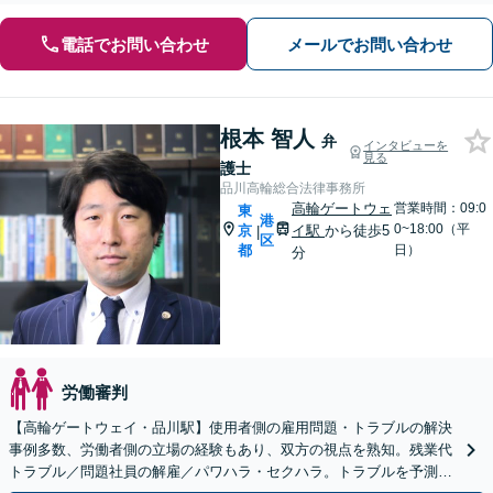
電話でお問い合わせ
メールでお問い合わせ
根本 智人
弁
インタビューを
見る
護士
品川高輪総合法律事務所
高輪ゲートウェ
営業時間：09:0
東
港
0~18:00（平
京
イ駅
から徒歩5
|
区
都
日）
分
労働審判
【高輪ゲートウェイ・品川駅】使用者側の雇用問題・トラブルの解決
事例多数、労働者側の立場の経験もあり、双方の視点を熟知。残業代
トラブル／問題社員の解雇／パワハラ・セクハラ。トラブルを予測し