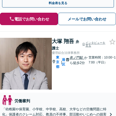
料金表を見る
電話でお問い合わせ
メールでお問い合わせ
大塚 翔吾
弁
インタビューを
見る
護士
優理綜合法律事務所
東
虎ノ門駅
か
営業時間：10:00~1
港
京
|
7:00（平日）
ら徒歩2分
区
都
労働審判
「幼稚園や保育園、小学校、中学校、高校、大学などの労働問題に特
化」保護者のクレーム対応、教員の不祥事、部活動やいじめへの損害