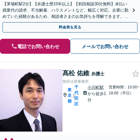
【茅場町駅2分】【弁護士歴15年以上】【初回相談30分無料】未払い
残業代の請求、不当解雇、ハラスメントなど、幅広く対応。企業に勤
めていた経験があるため、相談者さまのお気持ちを理解できます。ま
ずは無料相談でお悩みをお聞かせください。
料金表を見る
電話でお問い合わせ
メールでお問い合わせ
髙松 佑維
弁護士
惺和法律事務所
千
小川町駅
営業時間：10:00~
東
代
18:00（平日）
から徒歩1
京
|
田
分
都
区