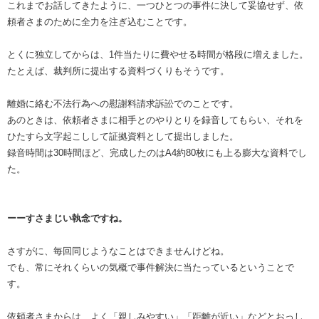
これまでお話してきたように、一つひとつの事件に決して妥協せず、依
頼者さまのために全力を注ぎ込むことです。
とくに独立してからは、1件当たりに費やせる時間が格段に増えました。
たとえば、裁判所に提出する資料づくりもそうです。
離婚に絡む不法行為への慰謝料請求訴訟でのことです。
あのときは、依頼者さまに相手とのやりとりを録音してもらい、それを
ひたすら文字起こしして証拠資料として提出しました。
録音時間は30時間ほど、完成したのはA4約80枚にも上る膨大な資料でし
た。
ーーすさまじい執念ですね。
さすがに、毎回同じようなことはできませんけどね。
でも、常にそれくらいの気概で事件解決に当たっているということで
す。
依頼者さまからは、よく「親しみやすい」「距離が近い」などとおっし