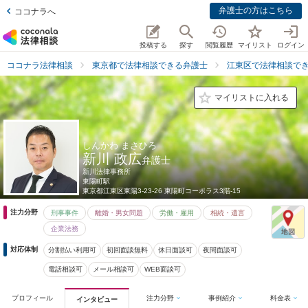
弁護士の方はこちら
ココナラへ
投稿する
探す
閲覧履歴
マイリスト
ログイン
ココナラ法律相談
東京都で法律相談できる弁護士
江東区で法律相談で
マイリストに入れる
しんかわ まさひろ
新川 政広
弁護士
新川法律事務所
東陽町駅
東京都
江東区東陽3-23-26 東陽町コーポラス3階-15
注力分野
刑事事件
離婚・男女問題
労働・雇用
相続・遺言
企業法務
対応体制
分割払い利用可
初回面談無料
休日面談可
夜間面談可
電話相談可
メール相談可
WEB面談可
プロフィール
注力分野
事例紹介
料金表
インタビュー