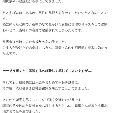
期釈放や不起訴処分を手にしてきました。
たとえば以前、ある若い男性の代理人を任せていただいたときのことで
す。
酒に酔った状態で、夜中の駅で見かけた女性に無理やりキスをして強制
わいせつ（当時）の容疑で逮捕されてしまったんです。
被害者は当時、まだ未成年の女の子でした。
ご本人が受けた心の傷はもちろん、親御さんの処罰感情も非常に強かっ
たんです。
ーーそう聞くと、示談するのは難しく感じてしまいますが…。
それでも、最終的には示談をまとめて不起訴処分に。
その後、依頼者さまは社会復帰を果たすことができました。
とにかく誠意を尽くして、粘り強く交渉した結果です。
謝罪の意を込めた反省文をお渡しするとともに、親御さんが暮らす東北
地方まで足を運びました。