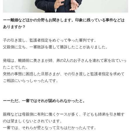
ーー離婚などほかの分野もお聞きします。印象に残っている事件などは
ありますか？
子の引き渡し、監護者指定をめぐって争った審判です。
父親側に立ち、一審敗訴を覆して勝訴したことがありました。
発端は、離婚前に奥さまが姉、弟の2人のお子さんを連れて家を出ていっ
たことでした。
突然の事態に困惑した旦那さまが、その引き渡しと監護者指定を求めて
ご相談にいらっしゃったんです。
ーーただ、一審ではそれが認められなかったと。
親権などは母親側に有利に働くケースが多く、子どもも姉弟を引き離す
のは望ましくないとされています。
一審では、それらが壁となって立ちはだかったんです。