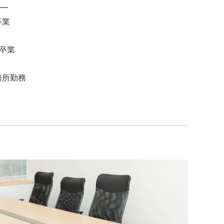
━
卒業
)卒業
務所勤務