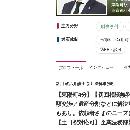
東陽町駅
東京都
江東
注力分野
刑事事件
対応体制
分割払い利用可
WEB面談可
インタビュー
注
プロフィール
新川 政広弁護士 新川法律事務所
【東陽町4分】【初回相談無
額交渉／遺産分割などに解決
もあり。依頼者さまのニーズ
【土日祝対応可】企業法務部