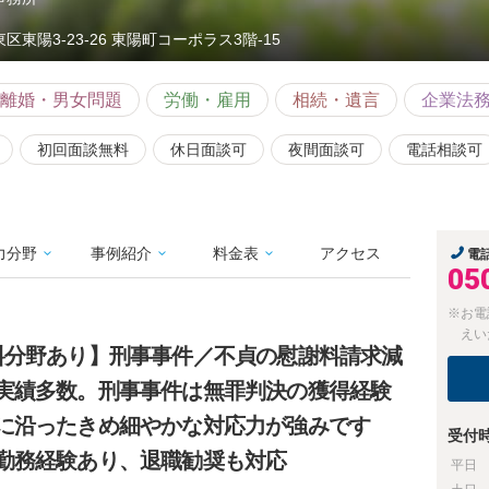
区東陽3-23-26 東陽町コーポラス3階-15
離婚・男女問題
労働・雇用
相続・遺言
企業法
初回面談無料
休日面談可
夜間面談可
電話相談可
力分野
事例紹介
料金表
アクセス
電
05
※お電
えい
料分野あり】刑事事件／不貞の慰謝料請求減
実績多数。刑事事件は無罪判決の獲得経験
に沿ったきめ細やかな対応力が強みです
受付
勤務経験あり、退職勧奨も対応
平日