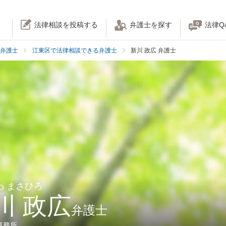
法律相談を投稿する
弁護士を探す
法律Q
弁護士
江東区で法律相談できる弁護士
新川 政広 弁護士
わ まさひろ
川 政広
弁護士
事務所