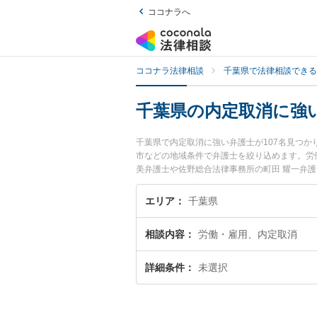
ココナラへ
ココナラ法律相談
千葉県で法律相談できる
千葉県の内定取消に強
千葉県で内定取消に強い弁護士が107名見つ
市などの地域条件で弁護士を絞り込めます。労働
美弁護士や佐野総合法律事務所の町田 耀一弁
間に発生した内定取消のトラブルを今すぐに弁
る千葉県内の弁護士に相談予約したい』などで
エリア
千葉県
相談内容
労働・雇用、内定取消
詳細条件
未選択