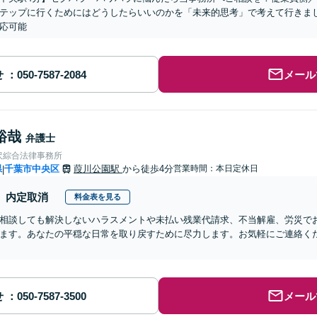
テップに行くためにはどうしたらいいのかを「未来的思考」で考えて行きま
応可能
せ
メール
裕哉
弁護士
沢綜合法律事務所
県
千葉市中央区
葭川公園駅
から徒歩4分
営業時間：本日定休日
|
内定取消
料金表を見る
相談しても解決しないハラスメントや未払い残業代請求、不当解雇、労災で
ます。あなたの平穏な日常を取り戻すために尽力します。お気軽にご連絡く
せ
メール