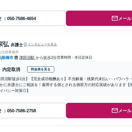
せ
メール
宗弘
弁護士
インタビューを見る
合法律事務所
県
船橋市
津田沼駅
から徒歩2分
営業時間：本日定休日
|
内定取消
料金表を見る
津田沼駅徒歩1分】【完全成功報酬あり】不当解雇・残業代未払い・パワハラ
かに弁護士にご相談を！雇用する側とされる側双方の対応実績があります【初
イバシー対策◎】
せ
メール