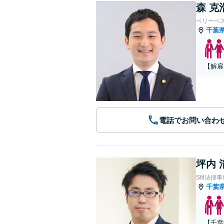
森 克
ベリーベ
千葉
【解雇
電話でお問い合わ
坪内 
Sfil法律
千葉
【千葉