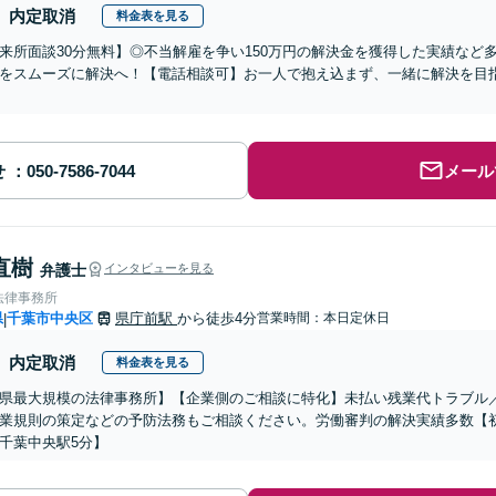
内定取消
料金表を見る
来所面談30分無料】◎不当解雇を争い150万円の解決金を獲得した実績など
をスムーズに解決へ！【電話相談可】お一人で抱え込まず、一緒に解決を目指
】
せ
メール
直樹
弁護士
インタビューを見る
法律事務所
県
千葉市中央区
県庁前駅
から徒歩4分
営業時間：本日定休日
|
内定取消
料金表を見る
県最大規模の法律事務所】【企業側のご相談に特化】未払い残業代トラブル
業規則の策定などの予防法務もご相談ください。労働審判の解決実績多数【初
千葉中央駅5分】