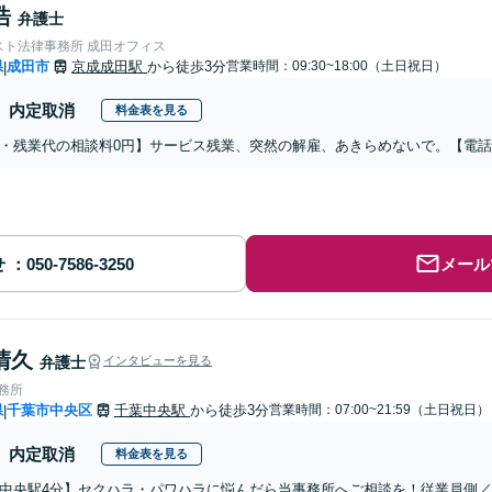
浩
弁護士
スト法律事務所 成田オフィス
県
成田市
京成成田駅
から徒歩3分
営業時間：09:30~18:00（土日祝日）
|
内定取消
料金表を見る
・残業代の相談料0円】サービス残業、突然の解雇、あきらめないで。【電
せ
メール
清久
弁護士
インタビューを見る
事務所
県
千葉市中央区
千葉中央駅
から徒歩3分
営業時間：07:00~21:59（土日祝日）
|
内定取消
料金表を見る
中央駅4分】セクハラ・パワハラに悩んだら当事務所へご相談を！従業員側