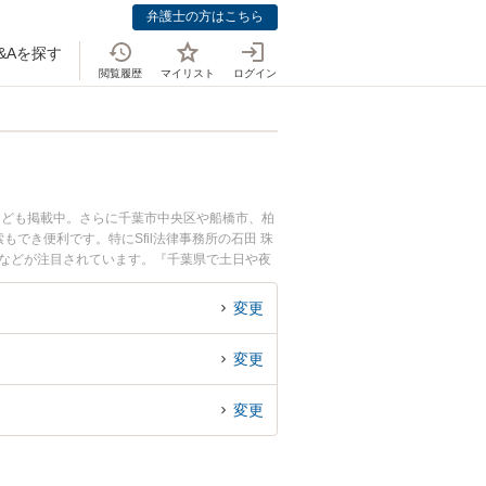
弁護士の方はこちら
&Aを探す
閲覧履歴
マイリスト
ログイン
なども掲載中。さらに千葉市中央区や船橋市、柏
き便利です。特にSfil法律事務所の石田 珠
みなどが注目されています。『千葉県で土日や夜
たい』『初回相談無料で内定取消を法律相談でき
変更
変更
変更