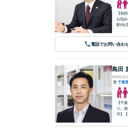
【初回
お悩み
駅4分
電話でお問い合わ
島田 
佐野総合
千葉
【千葉
り。就
可】【