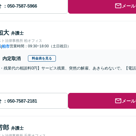
せ
メール
知大
弁護士
スト法律事務所 柏オフィス
県
柏市
営業時間：09:30~18:00（土日祝日）
|
内定取消
料金表を見る
・残業代の相談料0円】サービス残業、突然の解雇、あきらめないで。【電
せ
メール
芳郎
弁護士
スト法律事務所 千葉オフィス