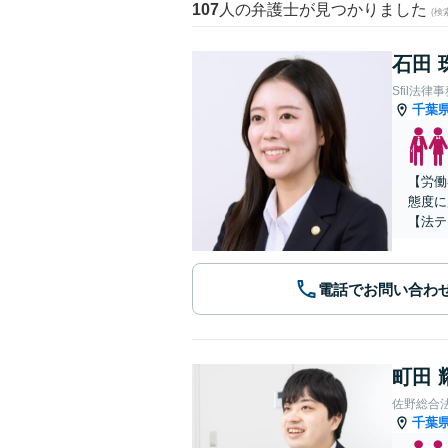
107
人の弁護士が見つかりました
(
石田 
Sfil法律
千葉
【労働
態度に
【法テ
電話でお問い合わ
町田 
佐野総合
千葉