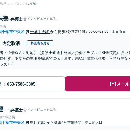
検索結果について詳しくは
こちら
)
珠美
弁護士
インタビューを見る
事務所
県
千葉市中央区
千葉中央駅
から徒歩3分
営業時間：00:00~23:59（土日祝日）
|
内定取消
料金表を見る
者・企業双方に対応】【弁護士直通】外国人労働トラブル／SNS問題に強い
屈せず、あなたの主張を徹底的に伝えます。未払い残業代請求、不当解雇など
ラス可】
せ
メール
耀一
弁護士
インタビューを見る
法律事務所
県
千葉市中央区
県庁前駅
から徒歩4分
営業時間：本日定休日
|