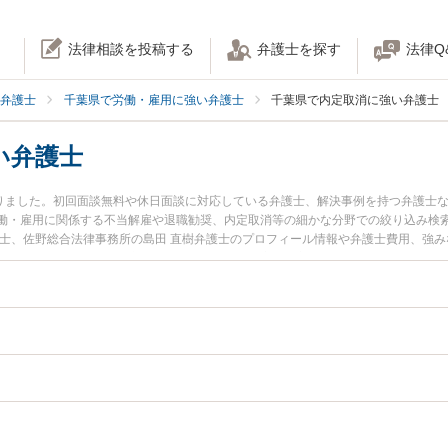
法律相談を投稿する
弁護士を探す
法律Q
弁護士
千葉県で労働・雇用に強い弁護士
千葉県で内定取消に強い弁護士
い弁護士
かりました。初回面談無料や休日面談に対応している弁護士、解決事例を持つ弁護士
・雇用に関係する不当解雇や退職勧奨、内定取消等の細かな分野での絞り込み検索もで
護士、佐野総合法律事務所の島田 直樹弁護士のプロフィール情報や弁護士費用、強
護士に相談したい』『内定取消のトラブル解決の実績豊富な近くの弁護士を検索し
お困りの相談者さんにおすすめです。