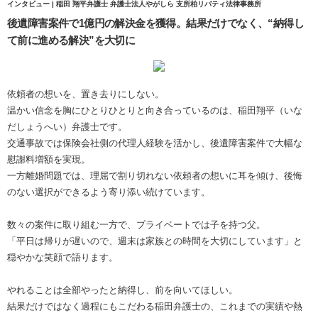
インタビュー | 稲田 翔平弁護士 弁護士法人やがしら 支所柏リバティ法律事務所
後遺障害案件で1億円の解決金を獲得。結果だけでなく、“納得し
て前に進める解決”を大切に
依頼者の想いを、置き去りにしない。
温かい信念を胸にひとりひとりと向き合っているのは、稲田翔平（いな
だしょうへい）弁護士です。
交通事故では保険会社側の代理人経験を活かし、後遺障害案件で大幅な
慰謝料増額を実現。
一方離婚問題では、理屈で割り切れない依頼者の想いに耳を傾け、後悔
のない選択ができるよう寄り添い続けています。
数々の案件に取り組む一方で、プライベートでは子を持つ父。
「平日は帰りが遅いので、週末は家族との時間を大切にしています」と
穏やかな笑顔で語ります。
やれることは全部やったと納得し、前を向いてほしい。
結果だけではなく過程にもこだわる稲田弁護士の、これまでの実績や熱