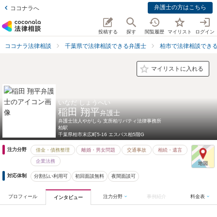
弁護士の方はこちら
ココナラへ
投稿する
探す
閲覧履歴
マイリスト
ログイン
ココナラ法律相談
千葉県で法律相談できる弁護士
柏市で法律相談でき
マイリストに入れる
いなだ しょうへい
稲田 翔平
弁護士
弁護士法人やがしら 支所柏リバティ法律事務所
柏駅
千葉県
柏市末広町5-16 エスパス柏5階G
注力分野
借金・債務整理
離婚・男女問題
交通事故
相続・遺言
企業法務
対応体制
分割払い利用可
初回面談無料
夜間面談可
プロフィール
注力分野
事例紹介
料金表
インタビュー