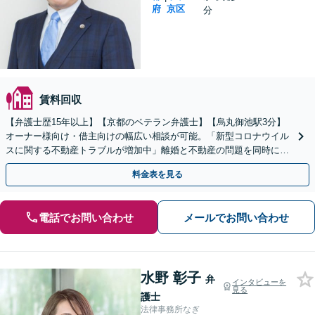
府
京区
分
賃料回収
【弁護士歴15年以上】【京都のベテラン弁護士】【烏丸御池駅3分】
オーナー様向け・借主向けの幅広い相談が可能。「新型コロナウイル
スに関する不動産トラブルが増加中」離婚と不動産の問題を同時に解
決【夜間・休日相談可】【ワンストップ解決】
料金表を見る
電話でお問い合わせ
メールでお問い合わせ
水野 彰子
弁
インタビューを
見る
護士
法律事務所なぎ