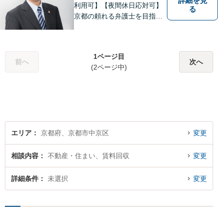
詳細を見
利用可】【夜間休日応対可】
る
京都の頼れる弁護士を目指し
ています。目線は低く、志は
高くをモットーに豊富な知識
と経験であなたの声を形にし
1ページ目
ます。
前へ
次へ
(2ページ中)
エリア
京都府、京都市中京区
変更
相談内容
不動産・住まい、賃料回収
変更
詳細条件
未選択
変更