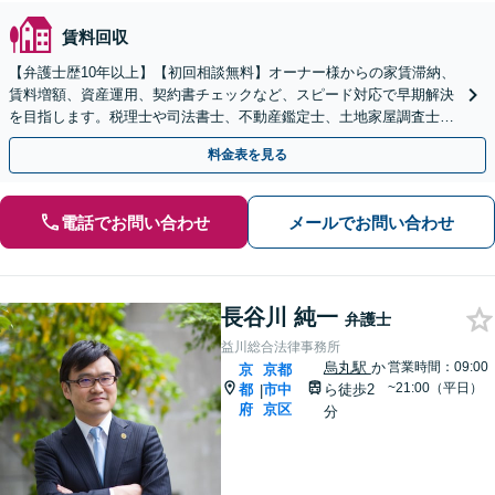
賃料回収
【弁護士歴10年以上】【初回相談無料】オーナー様からの家賃滞納、
賃料増額、資産運用、契約書チェックなど、スピード対応で早期解決
を目指します。税理士や司法書士、不動産鑑定士、土地家屋調査士と
も連携【休日・夜間相談可】【京都市役所前駅5分】
料金表を見る
電話でお問い合わせ
メールでお問い合わせ
長谷川 純一
弁護士
益川総合法律事務所
烏丸駅
か
営業時間：09:00
京
京都
~21:00（平日）
都
市中
ら徒歩2
|
府
京区
分