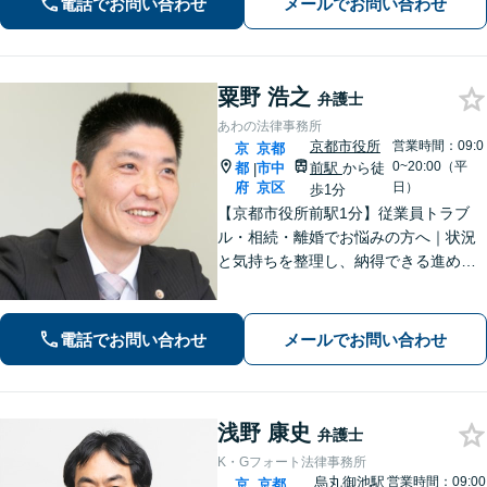
電話でお問い合わせ
メールでお問い合わせ
業法務について豊富な経験がありま
す。【Web相談可】
粟野 浩之
弁護士
あわの法律事務所
京都市役所
営業時間：09:0
京
京都
0~20:00（平
都
市中
前駅
から徒
|
府
京区
日）
歩1分
【京都市役所前駅1分】従業員トラブ
ル・相続・離婚でお悩みの方へ｜状況
と気持ちを整理し、納得できる進め方
をサポート
電話でお問い合わせ
メールでお問い合わせ
浅野 康史
弁護士
K・Gフォート法律事務所
烏丸御池駅
営業時間：09:00
京
京都