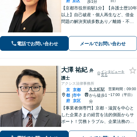
府
京区
日）
歩1分
【京都市役所前駅1分】【弁護士歴10年
以上】自己破産・個人再生など、借金
問題の解決実績多数あり／離婚・不貞
慰謝料など、女性の気持ちに寄り添っ
た解決を心がけています【法律相談の
みでもお気軽にご利用ください】
電話でお問い合わせ
メールでお問い合わせ
大澤 祐紀
弁
インタビューを
見る
護士
アクシス法律事務所
丸太町駅
営業時間：09:00
京
京都
~17:00（平日）
都
市中
から徒歩1
|
府
京区
分
【事業者側専門】京都・滋賀を中心と
した企業さまの経営を法的側面からサ
ポート！労務トラブル、企業法務のご
相談はお任せください。あらゆる労務
問題への対応を中心に、その他中小企