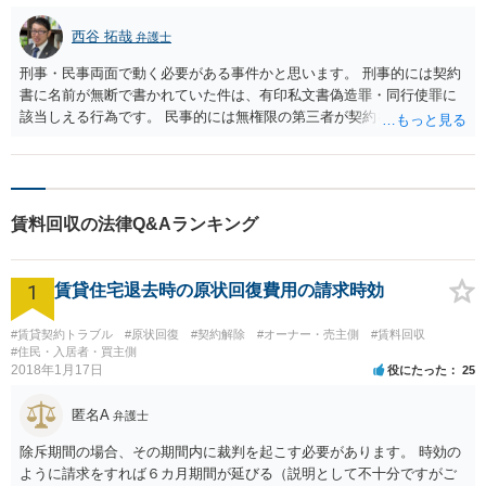
西谷 拓哉
弁護士
刑事・民事両面で動く必要がある事件かと思います。 刑事的には契約
書に名前が無断で書かれていた件は、有印私文書偽造罪・同行使罪に
該当しえる行為です。 民事的には無権限の第三者が契約を代わりにし
ているということで、契約の無効等の確認を求めていく必要がありま
す。この時、刑事事件として動いていることも考慮される可能性があ
ります。 そのため、早めに依頼も視野に弁護士への相談をされた方が
よいでしょう。
賃料回収の法律Q&Aランキング
1
賃貸住宅退去時の原状回復費用の請求時効
#賃貸契約トラブル
#原状回復
#契約解除
#オーナー・売主側
#賃料回収
#住民・入居者・買主側
2018年1月17日
役にたった
25
匿名A
弁護士
除斥期間の場合、その期間内に裁判を起こす必要があります。 時効の
ように請求をすれば６カ月期間が延びる（説明として不十分ですがご