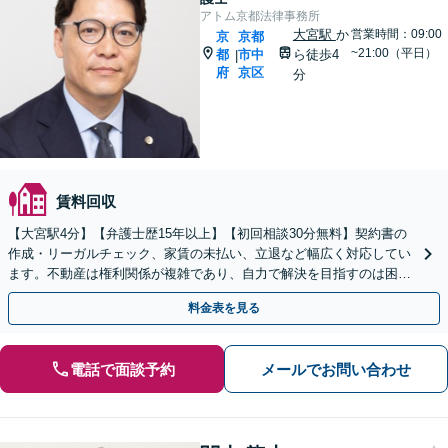
アトム京都法律事務所
大宮駅
か
営業時間：09:00
京
京都
~21:00（平日）
都
市中
ら徒歩4
|
府
京区
分
賃料回収
【大宮駅4分】【弁護士歴15年以上】【初回相談30分無料】契約書の
作成・リーガルチェック、家賃の未払い、立退など幅広く対応してい
ます。不動産は権利関係が複雑であり、自力で解決を目指すのは困難
です。お早めに弁護士にご相談ください。
料金表を見る
電話で面談予約
メールでお問い合わせ