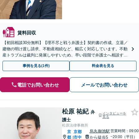
賃料回収
【初回相談30分無料】【理不尽と戦う弁護士】契約書の作成、立退／
建物の明け渡し請求、不動産相続など、幅広く対応しています。不動
産トラブルは裁判に発展しやすいため、早い段階で弁護士へ相談する
ことが大切です。【電話・メール・WEB相談可】
事例を見る(1件)
料金表を見る
電話でお問い合わせ
メールでお問い合わせ
松原 祐紀
弁
インタビューを
見る
護士
松原法律事務所
烏丸御池駅
営業時間：09:00
京
京都
~20:00（平日）
都
市中
から徒歩5
|