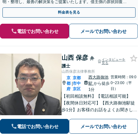
明・整理し、最善の解決策をご提案いたします。借主側の原状回復・
退去時の立ち会い対応も可能【三ノ宮駅6分】
料金表を見る
電話でお問い合わせ
メールでお問い合わせ
山西 保彦
弁
インタビューを
見る
護士
山西保彦法律事務所
西大路御池
営業時間：09:0
京
京都
0~23:00（平
都
市中
駅
から徒歩
|
府
京区
日）
1分
【初回相談無料】【電話相談可能】
【夜間休日対応可】【西大路御池駅徒
歩1分】お客様のお話をよくお聞きし
て、適切な法的助言ができるよう努め
ます。最高の法律サービスを提供する
電話でお問い合わせ
メールでお問い合わせ
ために日々研鑽もしています。親切丁
寧にご対応いたしますので、一度ご相