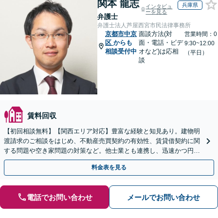
関本 龍志
兵庫県
インタビュ
ーを見る
弁護士
弁護士法人芦屋西宮市民法律事務所
京都市中京
面談方法(対
営業時間：0
区
からも
面・電話・ビデ
9:30~12:00
相談受付中
オなど)は応相
（平日）
談
賃料回収
【初回相談無料】【関西エリア対応】豊富な経験と知見あり。建物明
渡請求のご相談をはじめ、不動産売買契約の有効性、賃貸借契約に関
する問題や空き家問題の対策など。他士業とも連携し、迅速かつ円滑
な解決を目指します【顧問契約】【西宮北口駅3分】
料金表を見る
電話でお問い合わせ
メールでお問い合わせ