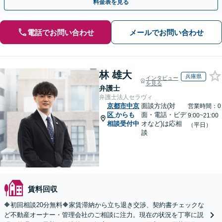
料金表を見る
電話でお問い合わせ
メールでお問い合わせ
林 雄大
兵庫県
インタビュー
を見る
弁護士
弁護士法人セラヴィ
京都市中京
面談方法(対
営業時間：0
区
からも
面・電話・ビデ
9:00~21:00
相談受付中
オなど)は応相
（平日）
談
賃料回収
🔶初回相談20分無料🔶家賃滞納から立ち退き交渉、契約書チェックな
ど不動産オーナー・管理会社のご相談に注力。現在の状況を丁寧に説