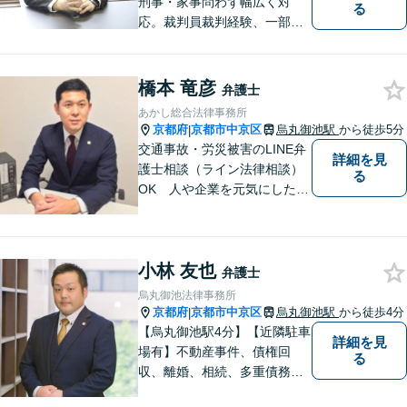
刑事・家事問わず幅広く対
る
応。裁判員裁判経験、一部無
罪獲得経験有。
橋本 竜彦
弁護士
あかし総合法律事務所
京都府
京都市中京区
烏丸御池駅
から徒歩5分
|
交通事故・労災被害のLINE弁
詳細を見
護士相談（ライン法律相談）
る
OK 人や企業を元気にした
い、そんな思いで弁護士を志
しました。目の前の依頼者に
とって一番妥当な解決策を見
小林 友也
出すことを心がけています。
弁護士
烏丸御池法律事務所
京都府
京都市中京区
烏丸御池駅
から徒歩4分
|
【烏丸御池駅4分】【近隣駐車
詳細を見
場有】不動産事件、債権回
る
収、離婚、相続、多重債務整
理など、企業・個人を問わず