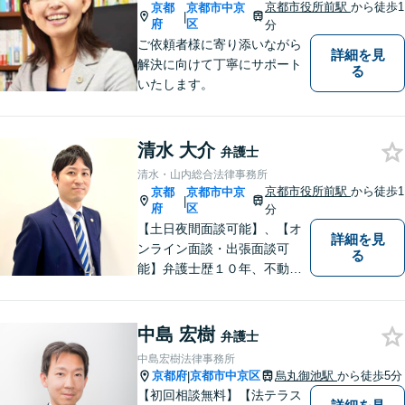
貞・離婚・追突被害の解決は
京都市役所前駅
から徒歩1
京都
京都市中京
|
お任せ！
府
区
分
ご依頼者様に寄り添いながら
詳細を見
解決に向けて丁寧にサポート
る
いたします。
清水 大介
弁護士
清水・山内総合法律事務所
京都市役所前駅
から徒歩1
京都
京都市中京
|
府
区
分
【土日夜間面談可能】、【オ
詳細を見
ンライン面談・出張面談可
る
能】弁護士歴１０年、不動
産、相続、交通事故、企業法
務に注力しています。御依頼
者様に寄り添い、迅速に問題
中島 宏樹
弁護士
を解決いたします。お一人で
中島宏樹法律事務所
悩まずに、まずはお気軽にご
京都府
京都市中京区
烏丸御池駅
から徒歩5分
|
相談ください。
【初回相談無料】【法テラス