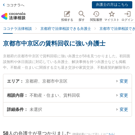
弁護士の方はこちら
ココナラへ
投稿する
探す
閲覧履歴
マイリスト
ログイン
ココナラ法律相談
京都府で法律相談できる弁護士
京都市で法律相談で
京都市中京区の賃料回収に強い弁護士
京都府の京都市中京区で賃料回収に強い弁護士が58名見つかりました。初回面
談無料や休日面談に対応している弁護士、解決事例を持つ弁護士なども掲載
中。不動産・住まいに関係する立ち退き交渉や家賃交渉、不動産契約解除等の
細かな分野での絞り込み検索もでき便利です。特に紳法律事務所の丸山 紳弁護
士や京都リレイズ法律事務所の豊山 博子弁護士、西谷・三田村法律事務所の西
エリア
京都府、京都市中京区
変更
谷 拓哉弁護士のプロフィール情報や弁護士費用、強みなどが注目されていま
す。『京都市中京区で土日や夜間に発生した賃料回収のトラブルを今すぐに弁
相談内容
不動産・住まい、賃料回収
変更
護士に相談したい』『賃料回収のトラブル解決の実績豊富な近くの弁護士を検
索したい』『初回相談無料で賃料回収を法律相談できる京都市中京区内の弁護
士に相談予約したい』などでお困りの相談者さんにおすすめです。
詳細条件
未選択
変更
58
人の弁護士が見つかりました
(検索結果について詳しくは
こちら
)