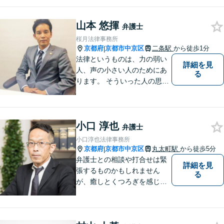
様々な分野のご相談・ご依頼
に対応してまいりました。質
山本 悠揮
の高い法的サービスの提供を
弁護士
行なっています。 ぜひご相談
桜月法律事務所
ください。
京都府
京都市中京区
二条駅
から徒歩1分
|
法律というものは、力の弱い
詳細を見
人、声の小さい人のためにあ
る
ります。 そういった人の思い
に真摯に耳を傾けて、「相談
してよかった」「頼んでよか
った」と思って頂ける解決を
小口 淳也
目指します。
弁護士
小口淳也法律事務所
京都府
京都市中京区
丸太町駅
から徒歩5分
|
弁護士との相談や打合せは緊
詳細を見
張するものかもしれません
る
が、癒しとくつろぎを感じて
いただけるよう努めていま
す。離婚・男女問題、相続・
遺言、交通事故、不動産・住