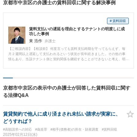
京都市中京区の弁護士の賃料回収に関する解決事例
# 賃料回収
賃料支払いの遅延を理由とするテナントの明渡しに成
功した事例
東 浩作
弁護士
【ご相談内容】【相談前】 何度言っても賃料支払時期を守ってもらえず、毎
月２週間以上遅延して支払われるという状況が長年続きました。その他の事
情もあり、当該テナント側と契約関係を継続することができないと考え、明
け渡していただこうと思いました。 【相談後】 テナントに対して明渡訴訟を
提起することになり、無事勝訴判決を勝ち取ることができました。 【先生の
コメント】 賃料の支払自体はなされているため、テナント側との信頼関係破
壊が認められるか微妙な事例でした。しかし、裁判では、過去の裁判例や文
献を徹底的に調べた上で、粘り強く主張を展開することにより、テナント側
京都市中京区の表示中の弁護士が回答した賃料回収に関す
との信頼関係破壊が認められ、無事明渡しが認められました。
る法律Q&A
賃貸契約で他人に成り済まされ未払い請求が実家に、
どうすれば？
#高額請求への対応
#偽造罪
#相手(債務者)の所在・財産調査
#賃料回収
2025年02月12日(水)