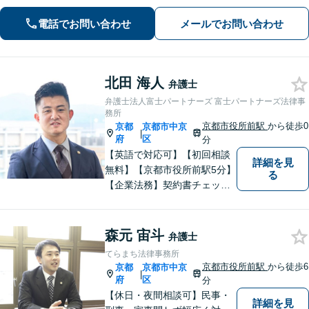
遺産相続、債務整理等のお悩みについ
てはお任せください。【子連れ対応
電話でお問い合わせ
メールでお問い合わせ
可】【土日夜間対応】
北田 海人
弁護士
弁護士法人富士パートナーズ 富士パートナーズ法律事
務所
京都市役所前駅
から徒歩0
京都
京都市中京
|
府
区
分
【英語で対応可】【初回相談
詳細を見
無料】【京都市役所前駅5分】
る
【企業法務】契約書チェッ
ク、事業承継（親族内・他社
のいずれも。）、株主総会指
導、フリーランス・スタート
森元 宙斗
弁護士
アップ支援など、幅広いご相
てらまち法律事務所
談に対応【税務訴訟】税務調
京都市役所前駅
から徒歩6
京都
京都市中京
|
査対応、タックスプランニン
府
区
分
グなど。
【休日・夜間相談可】民事・
詳細を見