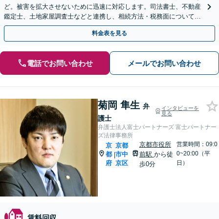
ど。被害を拡大させないために迅速に対応します。司法書士、不動産
鑑定士、土地家屋調査士などと連携し、相続方法・税務面についても
アドバイスできます。
料金表を見る
電話でお問い合わせ
メールでお問い合わせ
菊岡 隼生
弁
インタビューを
見る
護士
弁護士法人富士パートナーズ 富士パートナー
ズ法律事務所
京都市役所
営業時間：09:0
京
京都
0~20:00（平
都
市中
前駅
から徒
|
府
京区
日）
歩0分
賃料回収