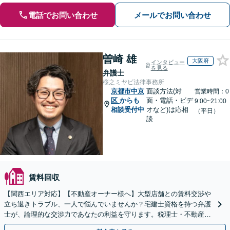
電話でお問い合わせ
メールでお問い合わせ
曽崎 雄
大阪府
インタビュー
を見る
弁護士
桜之ミヤビ法律事務所
京都市中京
面談方法(対
営業時間：0
区
からも
面・電話・ビデ
9:00~21:00
相談受付中
オなど)は応相
（平日）
談
賃料回収
【関西エリア対応】【不動産オーナー様へ】大型店舗との賃料交渉や
立ち退きトラブル、一人で悩んでいませんか？宅建士資格を持つ弁護
士が、論理的な交渉力であなたの利益を守ります。税理士・不動産鑑
定士等と連携し、複雑な案件もワンストップで解決へ。