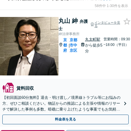
58件中 1-30件を表示
丸山 紳
弁護
インタビューを見
る
士
紳法律事務所
丸太町駅
営業時間：09:30
京
京都
~18:00（平日）
都
市中
から徒歩5
|
府
京区
分
賃料回収
【初回面談60分無料】退去・明け渡し／境界線トラブル等にお悩みの
方、ぜひご相談ください。物証からの推認による主張や情報のリサー
チで解決した事例も多数。暗礁に乗り上げたような事案でもお気軽に
ご相談を【丸太町駅5分】【完全個室】【子連れＯＫ】
料金表を見る