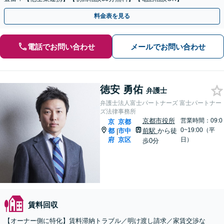
料金表を見る
電話でお問い合わせ
メールでお問い合わせ
徳安 勇佑
弁護士
弁護士法人富士パートナーズ 富士パートナー
ズ法律事務所
京都市役所
営業時間：09:0
京
京都
0~19:00（平
都
市中
前駅
から徒
|
府
京区
日）
歩0分
賃料回収
【オーナー側に特化】賃料滞納トラブル／明け渡し請求／家賃交渉な