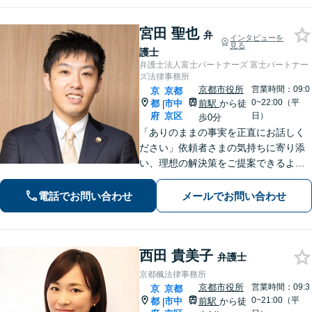
談ください。
宮田 聖也
弁
インタビューを
見る
護士
弁護士法人富士パートナーズ 富士パートナー
ズ法律事務所
京都市役所
営業時間：09:0
京
京都
0~22:00（平
都
市中
前駅
から徒
|
府
京区
日）
歩0分
「ありのままの事実を正直にお話しく
ださい」依頼者さまの気持ちに寄り添
い、理想の解決策をご提案できるよう
尽力します【交通事故事件の実績豊
富】【賠償金が2倍に増額した事例あ
電話でお問い合わせ
メールでお問い合わせ
り】依頼者さまに代わってさまざまな
角度から示談の提案／利益最大化を目
指す
西田 貴美子
弁護士
京都楓法律事務所
京都市役所
営業時間：09:3
京
京都
0~21:00（平
都
市中
前駅
から徒
|