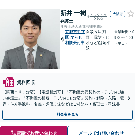
新井 一樹
大阪府
インタビュ
ーを見る
弁護士
弁護士法人新都法律事務所
京都市中京
面談方法(対
営業時間：0
区
からも
面・電話・ビデ
9:00~21:00
相談受付中
オなど)は応相
（平日）
談
賃料回収
【関西エリア対応】【電話相談可】「不動産売買契約のトラブルに強
い弁護士」「不動産の相続トラブルにも対応」契約・解除・欠陥・境
界・仲介手数料・名義・評価方法などはご相談を！税理士・司法書
士・不動産業者などと連携対応◎【英語・韓国語対応】
料金表を見る
電話でお問い合わせ
メールでお問い合わせ