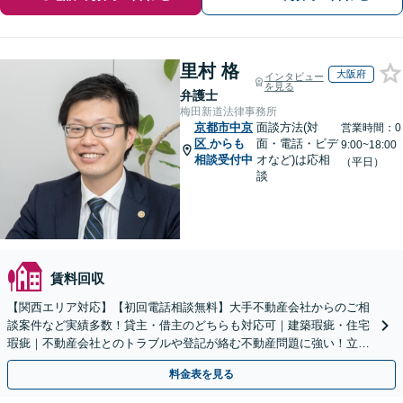
里村 格
大阪府
インタビュー
を見る
弁護士
梅田新道法律事務所
京都市中京
面談方法(対
営業時間：0
区
からも
面・電話・ビデ
9:00~18:00
相談受付中
オなど)は応相
（平日）
談
賃料回収
【関西エリア対応】【初回電話相談無料】大手不動産会社からのご相
談案件など実績多数！貸主・借主のどちらも対応可｜建築瑕疵・住宅
瑕疵｜不動産会社とのトラブルや登記が絡む不動産問題に強い！立ち
退き／建物の明け渡し請求【Zooｍ相談可】
料金表を見る