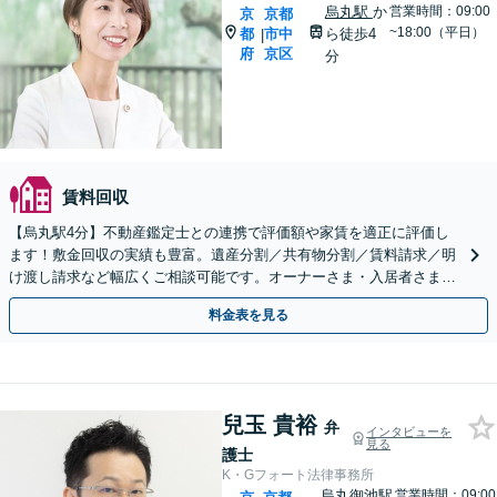
烏丸駅
か
営業時間：09:00
京
京都
~18:00（平日）
都
市中
ら徒歩4
|
府
京区
分
賃料回収
【烏丸駅4分】不動産鑑定士との連携で評価額や家賃を適正に評価し
ます！敷金回収の実績も豊富。遺産分割／共有物分割／賃料請求／明
け渡し請求など幅広くご相談可能です。オーナーさま・入居者さまか
らのご依頼多数【Web面談可】【初回相談無料】
料金表を見る
兒玉 貴裕
弁
インタビューを
見る
護士
K・Gフォート法律事務所
烏丸御池駅
営業時間：09:00