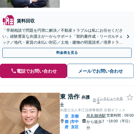
賃料回収
「早期相談で問題を円滑に解決／不動産トラブルは私にお任せくださ
い」経験豊富な弁護士が一からサポート「契約書作成・リーガルチェ
ック／地代・家賃の未払い対応／土地・建物の明渡請求／境界トラブ
ル【休日・夜間相談あり】
料金表を見る
電話でお問い合わせ
メールでお問い合わせ
東 浩作
弁護
インタビューを見
る
士
弁護士法人本江法律事務所 京都オフィス
烏丸御池駅
営業時間：09:00
京
京都
~18:00（平日）
都
市中
から徒歩7
|
府
京区
分