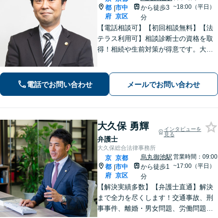
~18:00（平日）
都
市中
から徒歩3
|
府
京区
分
【電話相談可】【初回相談無料】【法
テラス利用可】相談診断士の資格を取
得！相続や生前対策が得意です。大阪
府出身で関西エリアで温かみのあるサ
ポートを心がける｜弁護士同士の意見
交換で最良なリーガルサービスを【夜
電話でお問い合わせ
メールでお問い合わせ
間・休日面談可】【完全個室】【丸太
町駅6分】
大久保 勇輝
インタビューを
見る
弁護士
大久保総合法律事務所
烏丸御池駅
営業時間：09:00
京
京都
~17:00（平日）
都
市中
から徒歩1
|
府
京区
分
【解決実績多数】【弁護士直通】解決
まで全力を尽くします！交通事故、刑
事事件、離婚・男女問題、労働問題、