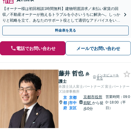
【オーナー様は初回相談1時間無料】建物明渡請求／未払い家賃の回
収／不動産オーナーが抱えるトラブルを小さいうちに解決へ。しっか
りと戦略を立て、あなたのサポート役として適切なアドバイスをいた
します。まずはお早めのご相談を【京都市役所前駅1分】
料金表を見る
電話でお問い合わせ
メールでお問い合わせ
藤井 哲也
弁
インタビューを
見る
護士
弁護士法人富士パートナーズ 富士パートナー
ズ法律事務所
京都市役所
営業時間：09:0
京
京都
0~18:00（平
都
市中
前駅
から徒
|
府
京区
日）
歩0分