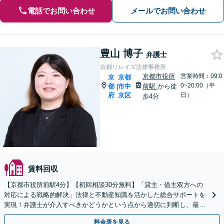
電話でお問い合わせ
メールでお問い合わせ
豊山 博子
弁護士
京都リレイズ法律事務所
京都市役所
営業時間：09:0
京
京都
0~20:00（平
都
市中
前駅
から徒
|
府
京区
日）
歩4分
賃料回収
【京都市役所前駅4分】【初回相談30分無料】「貸主・借主双方への
対応による戦略的解決」法律と不動産知識を活かした総合サポートを
実現！弁護士が介入すべきかどうかという点から適切に判断し、最適
な解決へ導くお手伝いをいたします【休日・夜間相談可】
料金表を見る