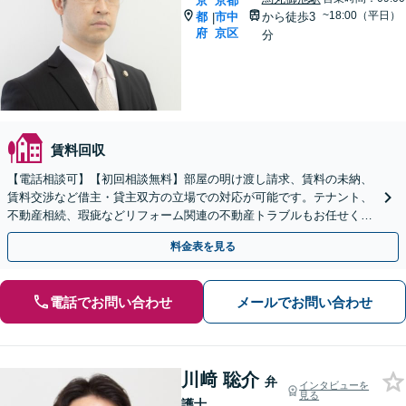
京
京都
~18:00（平日）
都
市中
から徒歩3
|
府
京区
分
賃料回収
【電話相談可】【初回相談無料】部屋の明け渡し請求、賃料の未納、
賃料交渉など借主・貸主双方の立場での対応が可能です。テナント、
不動産相続、瑕疵などリフォーム関連の不動産トラブルもお任せくだ
さい【分割払い可】
料金表を見る
電話でお問い合わせ
メールでお問い合わせ
川﨑 聡介
弁
インタビューを
見る
護士