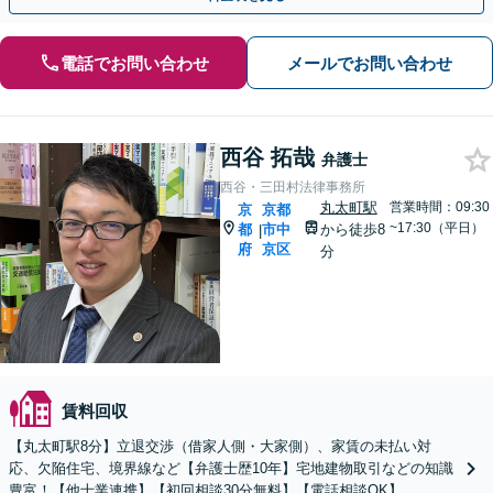
電話でお問い合わせ
メールでお問い合わせ
西谷 拓哉
弁護士
西谷・三田村法律事務所
丸太町駅
営業時間：09:30
京
京都
~17:30（平日）
都
市中
から徒歩8
|
府
京区
分
賃料回収
【丸太町駅8分】立退交渉（借家人側・大家側）、家賃の未払い対
応、欠陥住宅、境界線など【弁護士歴10年】宅地建物取引などの知識
豊富！【他士業連携】【初回相談30分無料】【電話相談OK】