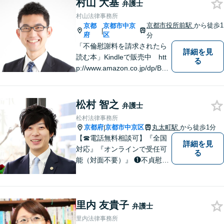
村山 大基
まい、労働・雇用など幅広い
弁護士
分野に対応いたします。
村山法律事務所
京都市役所前駅
から徒歩1
京都
京都市中京
|
府
区
分
「不倫慰謝料を請求されたら
詳細を見
読む本」Kindleで販売中 htt
る
p://www.amazon.co.jp/dp/B0F
JCDXDNV
松村 智之
弁護士
松村法律事務所
京都府
京都市中京区
丸太町駅
から徒歩1分
|
【☎︎電話無料相談可】『全国
詳細を見
対応』『オンラインで受任可
る
能（対面不要）』 ❶不貞慰謝
料請求（被害者側・加害者側
いずれも対応） ❷離婚事件
（DV・不貞事案に精通 保護
里内 友貴子
命令にも対応） ❸交通事故
弁護士
（追突被害救済に特化） 不
里内法律事務所