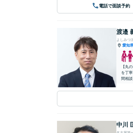
電話で面談予約
渡邉 
よしみつ
愛知
【丸の
を丁寧
間相談
中川 
名古屋第