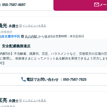
メー
義光
弁護士
インタビューを見る
法律事務所
県
名古屋市中区
丸の内駅
から徒歩5分
営業時間：本日定休日
|
安全配慮義務違反
内駅5分】不当解雇、残業代、労災、ハラスメントなど、労使双方の立場の
に整理し、依頼者さまにとってメリットある解決を実現できるよう尽力しま
可】
電話でお問い合わせ
匡亮
弁護士
インタビューを見る
一法律事務所