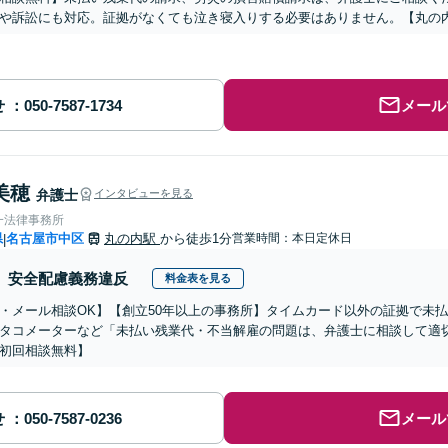
や訴訟にも対応。証拠がなくても泣き寝入りする必要はありません。【丸の
せ
メール
美穂
弁護士
インタビューを見る
一法律事務所
県
名古屋市中区
丸の内駅
から徒歩1分
営業時間：本日定休日
|
安全配慮義務違反
料金表を見る
・メール相談OK】【創立50年以上の事務所】タイムカード以外の証拠で未払
タコメーターなど「未払い残業代・不当解雇の問題は、弁護士に相談して適
初回相談無料】
せ
メール