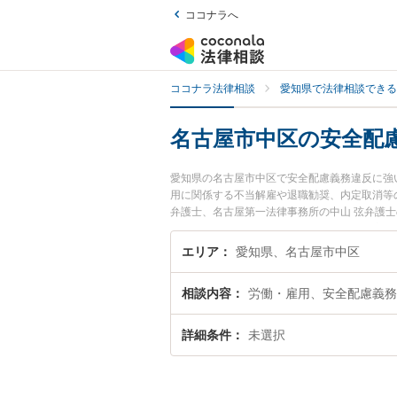
ココナラへ
ココナラ法律相談
愛知県で法律相談できる
名古屋市中区の安全配
愛知県の名古屋市中区で安全配慮義務違反に強
用に関係する不当解雇や退職勧奨、内定取消等
弁護士、名古屋第一法律事務所の中山 弦弁護
ラブルを今すぐに弁護士に相談したい』『安全
市中区内の弁護士に相談予約したい』などでお
エリア
愛知県、名古屋市中区
相談内容
労働・雇用、安全配慮義務
詳細条件
未選択