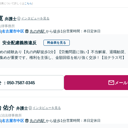
結果について詳しくは
こちら
)
寛
弁護士
インタビューを見る
法律事務所
県
名古屋市中区
丸の内駅
から徒歩1分
営業時間：本日定休日
|
安全配慮義務違反
料金表を見る
めの経験あり【丸の内駅徒歩1分】【労働問題に強い】不当解雇、退職勧奨
集めが重要です。権利を主張し、金額回収を粘り強く交渉！【法テラス可】【
せ
メール
 佑介
弁護士
インタビューを見る
佐治法律事務所
県
名古屋市中区
丸の内駅
から徒歩1分
営業時間：本日定休日
|