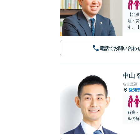
【弁護
雇・労
す。【
電話でお問い合わ
中山 
名古屋第
愛知
解雇・
ルの解