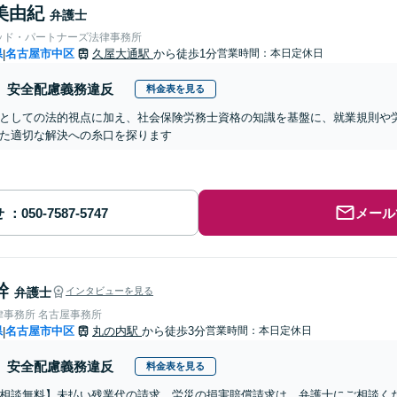
美由紀
弁護士
ッド・パートナーズ法律事務所
県
名古屋市中区
久屋大通駅
から徒歩1分
営業時間：本日定休日
|
安全配慮義務違反
料金表を見る
としての法的視点に加え、社会保険労務士資格の知識を基盤に、就業規則や
た適切な解決への糸口を探ります
せ
メール
幹
弁護士
インタビューを見る
律事務所 名古屋事務所
県
名古屋市中区
丸の内駅
から徒歩3分
営業時間：本日定休日
|
安全配慮義務違反
料金表を見る
相談無料】未払い残業代の請求、労災の損害賠償請求は、弁護士にご相談く