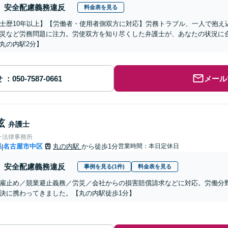
安全配慮義務違反
料金表を見る
士歴10年以上】【労働者・使用者側双方に対応】労務トラブル、一人で抱え
災など労務問題に注力。労使双方を知り尽くした弁護士が、あなたの状況に
丸の内駅2分】
せ
メール
弦
弁護士
一法律事務所
県
名古屋市中区
丸の内駅
から徒歩1分
営業時間：本日定休日
|
安全配慮義務違反
事例を見る(1件)
料金表を見る
雇止め／競業避止義務／労災／会社からの損害賠償請求などに対応。労働分野
決に携わってきました。【丸の内駅徒歩1分】