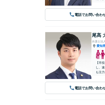
電話でお問い合わ
尾髙 
弁護士法
愛知
【市役
し、速
も注力
電話でお問い合わ