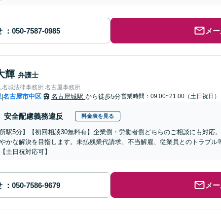
せ
メー
大輝
弁護士
人名城法律事務所 名古屋事務所
県
名古屋市中区
名古屋城駅
から徒歩5分
営業時間：09:00~21:00（土日祝日）
|
安全配慮義務違反
料金表を見る
所駅5分】【初回相談30無料有】企業側・労働者側どちらのご相談にも対応
やかな解決を目指します。未払残業代請求、不当解雇、従業員とのトラブル
【土日祝対応可】
せ
メー