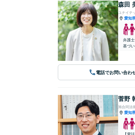
森田 
ユナイテ
愛知
弁護士
基づい
電話でお問い合わ
菅野 
旭合同法
愛知
【電話