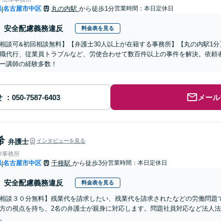
県
名古屋市中区
丸の内駅
から徒歩1分
営業時間：本日定休日
|
安全配慮義務違反
料金表を見る
相談可&初回相談無料】【弁護士30人以上が在籍する事務所】【丸の内駅1
職代行、従業員トラブルなど、労使合わせて数百件以上の事件を解決。依頼
ー講師の経験多数！
せ
メール
希
弁護士
インタビューを見る
律事務所
県
名古屋市中区
千種駅
から徒歩3分
営業時間：本日定休日
|
安全配慮義務違反
料金表を見る
相談３０分無料】残業代を請求したい、残業代を請求されたなどの労働問題
方の視点を持ち、2名の弁護士が親身に対応します。問題社員対応など法人法務
。