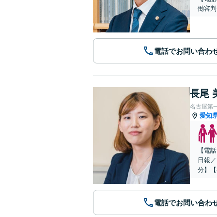
働審判
電話でお問い合わ
長尾 
名古屋第
愛知
【電話
日報／
分】【
電話でお問い合わ