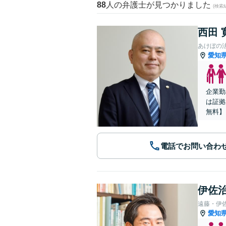
88
人の弁護士が見つかりました
(検索
西田 
あけぼの
愛知
企業勤
は証拠
無料】
電話でお問い合わ
伊佐治
遠藤・伊
愛知