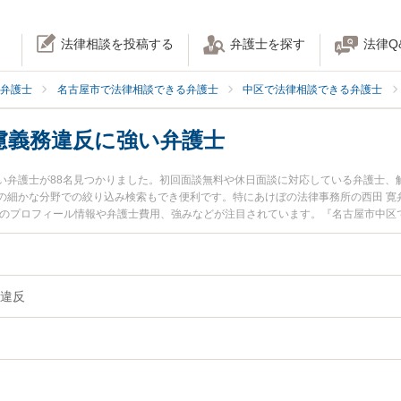
法律相談を投稿する
弁護士を探す
法律Q
弁護士
名古屋市で法律相談できる弁護士
中区で法律相談できる弁護士
慮義務違反に強い弁護士
い弁護士が88名見つかりました。初回面談無料や休日面談に対応している弁護士、
の細かな分野での絞り込み検索もでき便利です。特にあけぼの法律事務所の西田 寛
士のプロフィール情報や弁護士費用、強みなどが注目されています。『名古屋市中区
配慮義務違反のトラブル解決の実績豊富な近くの弁護士を検索したい』『初回相談
困りの相談者さんにおすすめです。
違反