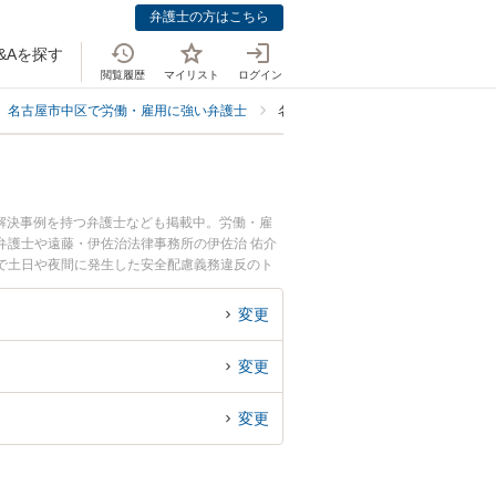
弁護士の方はこちら
&Aを探す
閲覧履歴
マイリスト
ログイン
名古屋市中区で労働・雇用に強い弁護士
名古屋市中区で安全配慮義務違反に
解決事例を持つ弁護士なども掲載中。労働・雇
弁護士や遠藤・伊佐治法律事務所の伊佐治 佑介
で土日や夜間に発生した安全配慮義務違反のト
無料で安全配慮義務違反を法律相談できる名古屋
変更
変更
変更