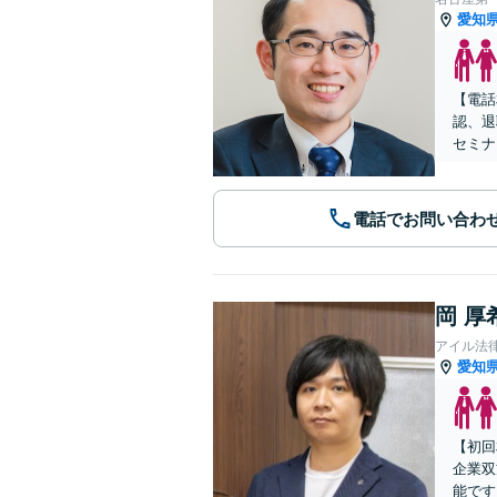
愛知
【電話
認、退
セミナ
電話でお問い合わ
岡 厚
アイル法
愛知
【初回
企業双
能です