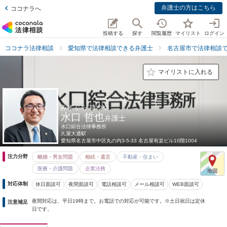
弁護士の方はこちら
ココナラへ
投稿する
探す
閲覧履歴
マイリスト
ログイン
ココナラ法律相談
愛知県で法律相談できる弁護士
名古屋市で法律相談
マイリストに入れる
みずぐち てつや
水口 哲也
弁護士
水口綜合法律事務所
久屋大通駅
愛知県
名古屋市中区丸の内3-5-33 名古屋有楽ビル10階1004
注力分野
離婚・男女問題
相続・遺言
不動産・住まい
医療・介護問題
企業法務
対応体制
休日面談可
夜間面談可
電話相談可
メール相談可
WEB面談可
夜間対応は、平日19時まで。お電話での対応が可能です。※土日祝日は定休
注意補足
日です。