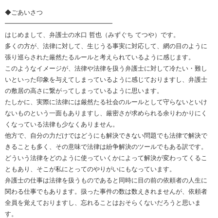
◆ごあいさつ
━━━━━━━━━━━━━━━━━
はじめまして、弁護士の水口 哲也（みずぐち てつや）です。
多くの方が、法律に対して、生じうる事実に対応して、網の目のように
張り巡らされた厳然たるルールと考えられているように感じます。
このようなイメージが、法律や法律を扱う弁護士に対して冷たい・難し
いといった印象を与えてしまっているように感じておりますし、弁護士
の敷居の高さに繋がってしまっているように思います。
たしかに、実際に法律には厳然たる社会のルールとして守らないといけ
ないものという一面もありますし、厳密さが求められる余りわかりにく
くなっている法律も少なくありません。
他方で、自分の力だけではどうにも解決できない問題でも法律で解決で
きることも多く、その意味で法律は紛争解決のツールでもある訳です。
どういう法律をどのように使っていくかによって解決が変わってくるこ
ともあり、そこが私にとってのやりがいにもなっています。
弁護士の仕事は法律を扱うものであると同時に目の前の依頼者の人生に
関わる仕事でもあります。扱った事件の数は数えきれませんが、依頼者
全員を覚えておりますし、忘れることはおそらくないだろうと思いま
す。