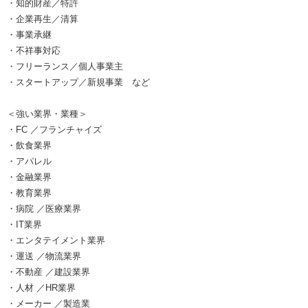
・知的財産／特許
・企業再生／清算
・事業承継
・不祥事対応
・フリーランス／個人事業主
・スタートアップ／新規事業 など
＜強い業界・業種＞
・FC ／フランチャイズ
・飲食業界
・アパレル
・金融業界
・教育業界
・病院 ／医療業界
・IT業界
・エンタテイメント業界
・運送 ／物流業界
・不動産 ／建設業界
・人材 ／HR業界
・メーカー ／製造業