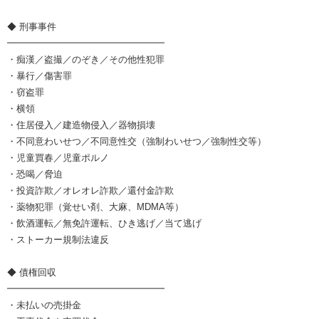
◆ 刑事事件
━━━━━━━━━━━━━━━━━
・痴漢／盗撮／のぞき／その他性犯罪
・暴行／傷害罪
・窃盗罪
・横領
・住居侵入／建造物侵入／器物損壊
・不同意わいせつ／不同意性交（強制わいせつ／強制性交等）
・児童買春／児童ポルノ
・恐喝／脅迫
・投資詐欺／オレオレ詐欺／還付金詐欺
・薬物犯罪（覚せい剤、大麻、MDMA等）
・飲酒運転／無免許運転、ひき逃げ／当て逃げ
・ストーカー規制法違反
◆ 債権回収
━━━━━━━━━━━━━━━━━
・未払いの売掛金