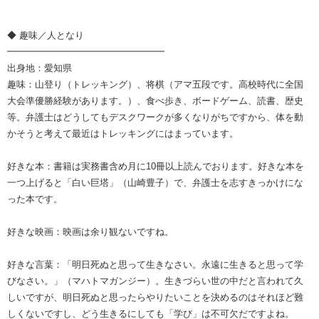
◆ 趣味／人となり
━━━━━━━━━━━━━━━━━
出身地：愛知県
趣味：山登り（トレッキング）、将棋（アマ五段です。高校時代に全国
大会準優勝経験があります。）、食べ歩き、ボードゲーム、読書、歴史
等。弁護士はどうしてもデスクワークが多くなりがちですから、体を動
かそうと考えて最近はトレッキングにはまっています。
好きな本：書籍は実務書含め月に10冊以上読んでおります。好きな本を
一つ上げると「白い巨塔」（山崎豊子）で、弁護士を志すきっかけにな
った本です。
好きな映画：映画は余り観ないですね。
好きな言葉：「明日死ぬと思って生きなさい。永遠に生きると思って学
びなさい。」（マハトマガンジー）。生きづらい世の中だと言われて久
しいですが、明日死ぬと思ったらやりたいことを決めるのはそれほど難
しくないですし、どう生きるにしても「学び」は不可欠だですよね。