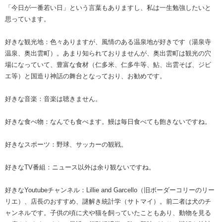
「今日が一番若い日」という言葉もありますし、私は一生勉強したいと
思っています。
好きな観光地：色々ありますが、風情のある温泉地が好きです（湯泉寺
温泉、奥出雲町）。あまり知られておりませんが、奥出雲町は観光の穴
場になっていて、豊富な食材（仁多米、仁多牛等、鮎、出雲そば、ジビ
エ等）と国造り神話の舞台となっており、お勧めです。
好きな音楽：音楽は聴きません。
好きな食べ物：なんでも食べます。鰻は毎日食べても飽きないですね。
好きなスポーツ：野球、サッカーの観戦。
好きなTV番組：ニュース以外は余り観ないですね。
好きなYoutubeチャンネル：Lillie and Garcello（旧ボーダーコリーのリー
リエ）、店長のおすすめ、謎解き統計学（サトマイ）。前二者は犬のチ
ャンネルです。子供の頃に犬や猫を飼っていたこともあり、動物を見る