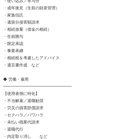
・使い込み／寄与分
・成年後見（生前の財産管理）
・家族信託
・遺留分侵害額請求
・相続放棄（借金の相続）
・生前贈与
・限定承認
・事業承継
・相続税を考慮したアドバイス
・遺言書作成 など
◆ 労働・雇用
━━━━━━━━━━━━━━━━━
【使用者側に特化】
・不当解雇／退職勧奨
・労災の損害賠償請求
・セクハラ／パワハラ
・未払い残業代請求
・退職代行
・内定取り消し など