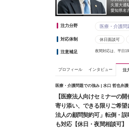
久屋大通
愛知県
名
注力分野
医療・介護問
対応体制
休日面談可
夜間対応は、平日1
注意補足
プロフィール
インタビュー
注
医療・介護問題での強み | 水口 哲也弁
【医療法人向けセミナーの開
寄り添い、できる限りご希望
法人の顧問契約可」転倒・誤
も対応【休日・夜間相談可】