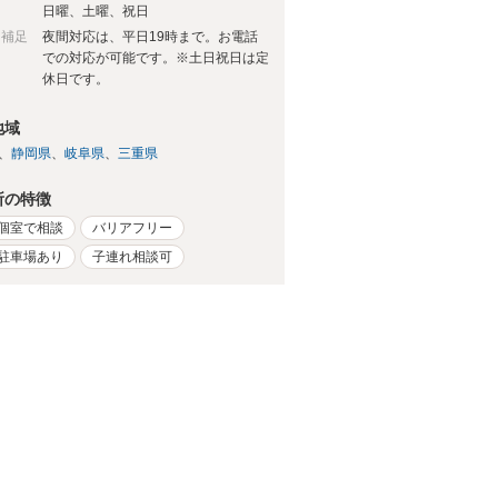
日
日曜、土曜、祝日
日補足
夜間対応は、平日19時まで。お電話
での対応が可能です。※土日祝日は定
休日です。
地域
静岡県
岐阜県
三重県
所の特徴
個室で相談
バリアフリー
駐車場あり
子連れ相談可