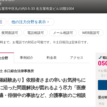
駅
古屋市中区丸の内3-5-33 名古屋有楽ビル10階1004
題
他の注力分野を表示
夜間面談可
電話相談可
メール相談可
WEB面談可
9時まで。お電話での対応が可能です。※土日祝日は定休日です。
事例紹介
料金表
アクセス
力分野
電
05
護士 水口綜合法律事務所
※お電
えい
催経験あり】依頼者さまの辛いお気持ちに
に沿った問題解決が図れるよう尽力「医療
嚥・徘徊中の事故など、介護事故のご相談
受付
平日