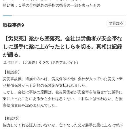
第14級：１手の母指以外の手指の指骨の一部を失ったもの
労災対応
取扱事例9
【労災死】梁から墜落死。会社は労働者が安全帯な
しに勝手に梁に上がったとしらを切る。真相は記録
が語る。
依頼者：
【北海道】６０代（男性アルバイト）
【相談前】
労災事故後、遺族の方へは、労災保険の他に会社が入っていた労災上乗
せ補償保険からも定額の保険金が支払われました。
しかし、会社は事故の原因は、被災労働者が安全帯を装着せずに勝手に
梁に上ったことにあるから会社は悪くない、これ以上は払わない、と損
害賠償責任を認めませんでした。
【相談後】
協力してくれる証人はいないが、亡くなった父が勝手に梁に上るはずが