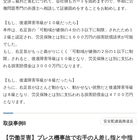
交渉→裁判と進むにつれて、会社側もガードを固めますので、早期に労
働問題専門の弁護士へ相談して証拠固めをすることをお勧めします。
【もし、後遺障害等級が１０級だったら】
本件は、右足首の「可動域が健側の４分の３以下に制限」されたため１
２級と認定され、労災保険とは別に１６００万円の損害賠償請求が可能
でした。
もし、右足首がもっと曲がりにくく「可動域が健側の２分の１以下に制
限」されると、後遺障害等級は１０級となり、労災保険とは別に支払わ
れる損害賠償金は３０００万円になります。
【もし、後遺障害等級が８級だったら】
さらに、右足首がほとんど動かない、動かせない状態だと後遺障害等級
は８級となり、労災保険とは別に支払われる損害賠償金は４７００万円
となります。
安全配慮義務違反
取扱事例8
【労働災害】プレス機事故で右手の人差し指と中指