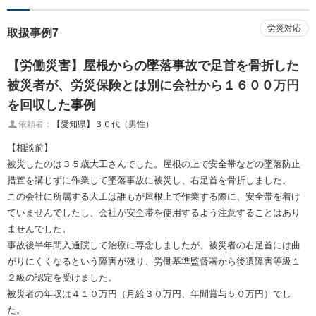
労災対応
取扱事例7
【労働災害】屋根からの墜落事故で足首を骨折した
被災者が、労災保険とは別に会社から１６００万円
を回収した事例
依頼者：
【愛知県】３０代（男性）
【相談前】
被災したのは３５歳大工さんでした。屋根の上で安全帯などの墜落防止
措置を講じずに作業して墜落事故に被災し、右足首を骨折しました。
この会社に所属する大工は誰もが屋根上で作業する際に、安全帯を着け
ていませんでしたし、会社が安全帯を使用するよう注意することはあり
ませんでした。
事故後半年間入通院して治療に専念しましたが、被災者の右足首には曲
がりにくくなるという障害が残り、労働基準監督署から後遺障害等級１
２級の認定を受けました。
被災者の年収は４１０万円（月給３０万円、年間賞与５０万円）でし
た。