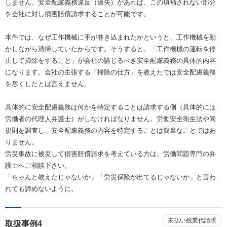
しません。安全配慮義務違反（過失）があれば、この填補されない部分
を会社に対し損害賠償請求することが可能です。
本件では、なぜ工作機械に手が巻き込まれたかというと、工作機械を動
かしながら清掃していたからです。そうすると、「工作機械の運転を停
止して掃除をすること」が会社の講じるべき安全配慮義務の具体的内容
になります。会社の主張する「掃除の仕方」を教えたでは安全配慮義務
を尽くしたとは言えません。
具体的に安全配慮義務は何かを特定することは請求する側（具体的には
労働者の代理人弁護士）がしなければなりません。労働安全衛生法や同
規則を調査し、安全配慮義務の内容を特定することは簡単なことではあ
りません。
労災事故に被災して損害賠償請求を考えている方は、労働問題専門の弁
護士へご相談下さい。
「ちゃんと教えたじゃないか」「労災保険が出てるじゃないか」と言わ
れても諦めないように。
未払い残業代請求
取扱事例4