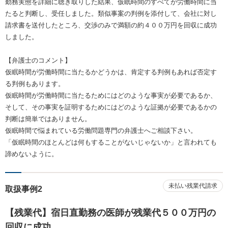
勤務実態を詳細に聴き取りした結果、仮眠時間のすべてが労働時間に当
たると判断し、受任しました。類似事案の判例を添付して、会社に対し
請求書を送付したところ、交渉のみで満額の約４００万円を回収に成功
しました。
【弁護士のコメント】
仮眠時間が労働時間に当たるかどうかは、肯定する判例もあれば否定す
る判例もあります。
仮眠時間が労働時間に当たるためにはどのような事実が必要であるか、
そして、その事実を証明するためにはどのような証拠が必要であるかの
判断は簡単ではありません。
仮眠時間で悩まれている労働問題専門の弁護士へご相談下さい。
「仮眠時間のほとんどは何もすることがないじゃないか」と言われても
諦めないように。
未払い残業代請求
取扱事例2
【残業代】宿日直勤務の医師が残業代５００万円の
回収に成功