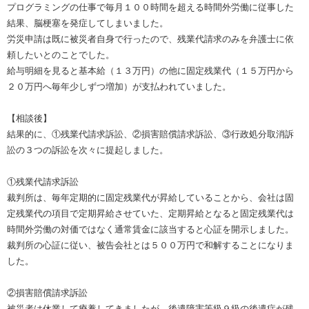
プログラミングの仕事で毎月１００時間を超える時間外労働に従事した
結果、脳梗塞を発症してしまいました。
労災申請は既に被災者自身で行ったので、残業代請求のみを弁護士に依
頼したいとのことでした。
給与明細を見ると基本給（１３万円）の他に固定残業代（１５万円から
２０万円へ毎年少しずつ増加）が支払われていました。
【相談後】
結果的に、①残業代請求訴訟、②損害賠償請求訴訟、③行政処分取消訴
訟の３つの訴訟を次々に提起しました。
①残業代請求訴訟
裁判所は、毎年定期的に固定残業代が昇給していることから、会社は固
定残業代の項目で定期昇給させていた、定期昇給となると固定残業代は
時間外労働の対価ではなく通常賃金に該当すると心証を開示しました。
裁判所の心証に従い、被告会社とは５００万円で和解することになりま
した。
②損害賠償請求訴訟
被災者は休業して療養してきましたが、後遺障害等級９級の後遺症が残