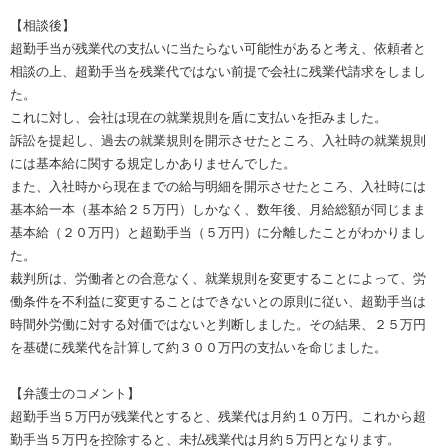
【相談後】
超勤手当が残業代の支払いに当たらない可能性があると考え、依頼者と
相談の上、超勤手当を残業代ではない前提で会社に残業代請求をしまし
た。
これに対し、会社は現在の就業規則を盾に支払いを拒みました。
訴訟を提起し、過去の就業規則を開示させたところ、入社時の就業規則
には基本給に関する規定しかありませんでした。
また、入社時から現在までの給与明細を開示させたところ、入社時には
基本給一本（基本給２５万円）しかなく、数年後、月給総額が同じまま
基本給（２０万円）と超勤手当（５万円）に分離したことがわかりまし
た。
裁判所は、労働者との合意なく、就業規則を変更することによって、労
働条件を不利益に変更することはできないとの原則に従い、超勤手当は
時間外労働に対する対価ではないと判断しました。その結果、２５万円
を基礎に残業代を計算して約３００万円の支払いを命じました。
【弁護士のコメント】
超勤手当５万円が残業代とすると、残業代は月約１０万円。これから超
勤手当５万円を控除すると、未払残業代は月約５万円となります。