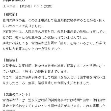
依頼者：
【東京都】２０代（女性）
【相談前】
昼間の勤務の後、そのまま継続して宿直勤務に従事することが週２回く
らいのペースでありました。
宿直勤務中は、入院患者の急変対応、救急外来患者の診察に従事してい
るのに、微々たる宿直手当しか支払われていませんでした。
病院に相談しても、労働基準監督署の「許可」を得ているから、残業代
を支払う必要はないとの一点張りでした。
【相談後】
入院患者の急変対応、救急外来患者の診察に従事することが常態になっ
ている以上、「許可」の範囲を超えています。
そこで、過去の裁判例を添付して残業代を払えという請求書を病院へ送
りましたところ、無事、請求書通りの金額を支払われました。
【先生のコメント】
労働基準法には、監視又は断続的労働従事者には時間外割増・休日割増
賃金を支払わなくてもよいという例外規定があります。これを悪用した