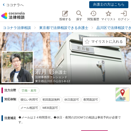
弁護士の方はこちら
ココナラへ
投稿する
探す
閲覧履歴
マイリスト
ログイン
ココナラ法律相談
東京都で法律相談できる弁護士
品川区で法律相談で
マイリストに入れる
わかつき あきら
若月 彰
弁護士
法律事務所クレシェンド
東京都
品川区小山台1-8-12
注力分野
労働・雇用
対応体制
後払い利用可
初回面談無料
休日面談可
夜間面談可
メール相談可
WEB面談可
◆メールは２４時間受付。◆休日・夜間のZOOMでの相談は事前予約が必要で
注意補足
す。