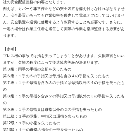
社の安全配慮義務の内容となります。
例えば、カバーや非常停止などの安全装置を備え付けなければなりませ
ん。安全装置があっても作業効率を優先して電源オフにしてはいけませ
ん。安全装置を適切に使用するよう教育することも必要です。さらに、
一定の場合は作業主任者を選任して実際の作業を指揮監督する必要があ
ります。
【参考】
プレス機の事故では指を失ってしまうことがあります。欠損障害といい
ますが、欠損の程度によって後遺障害等級が決まります。
第３級：両手の手指の全部を失ったもの
第６級：１手の５の手指又は母指を含み４の手指を失ったもの
第７級：１手の母指を含み３の手指又は母指以外の４の手指を失ったも
の
第８級：１手の母指を含み２の手指又は母指以外の３の手指を失ったも
の
第９級：１手の母指又は母指以外の２の手指を失ったもの
第11級：１手の示指、中指又は環指を失ったもの
第12級：１手の小指を失ったもの
第13級：１手の母指の指骨の一部を失ったもの