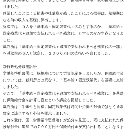
りました。
休業したことによる損害や後遺症が残ったことによる損害は、脳梗塞に
なる前の収入を基礎に算出します。
訴訟では、収入を「基本給＋固定残業代」のみとするのか、「基本給＋
固定残業代＋追加で支払われるべき残業代」とするのかが争点となりま
した。
裁判所は「基本給＋固定残業代＋追加で支払われるべき残業代の一部」
を減収前の収入と認定し、２０００万円の支払いを命じました。
③行政処分取消訴訟
労働基準監督署は、脳梗塞について労災認定をしましたが、保険給付金
については、裁判所とは異なり、「基本給＋固定残業代」を基礎に支給
しました。
そこで、「基本給＋固定残業代＋追加で支払われるべき残業代」を基礎
に保険給付金を計算し直せという訴訟を提起しました。
裁判所は、①事件と同様に固定残業代は時間外労働の対価ではなく通常
賃金に該当すると心証を開示しました。
これを受け、国（労働基準監督署）が処分を見直し、既に支払われた保
険給付金に追加で約７００万円の保険給付金が支払われることになりま