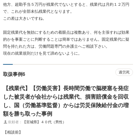
他方、超勤手当５万円が残業代でないとすると、残業代は月約１２万円
で、これが全部未払残業代となります。
この差は大きいですね。
固定残業代を無効にするための着眼点は複数あり、何を主張すれば効果
的かを事案ごとに判断することは簡単ではありません。固定残業代に疑
問を持たれた方は、労働問題専門の弁護士へご相談下さい。
現在の就業規則だけを見て諦めないように。
過労死
取扱事例6
【残業代】【労働災害】長時間労働で脳梗塞を発症
した被災者が会社からは残業代、損害賠償金を回収
し、国（労働基準監督）からは労災保険給付金の増
額を勝ち取った事例
依頼者：
【宮城県】４０代（男性）
【相談前】