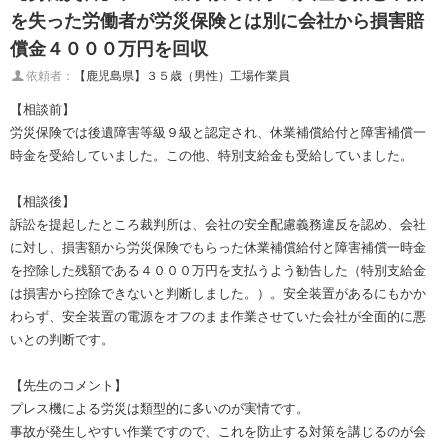
を失った労働者が労災保険とは別に会社から損害賠
償金４０００万円を回収
依頼者：
【鹿児島県】３５歳（男性）工場作業員
【相談前】
労災保険では後遺障害等級９級と認定され、休業補償給付と障害補償一
時金を受給していました。この他、特別支給金も受給していました。
【相談後】
訴訟を提起したところ裁判所は、会社の安全配慮義務違反を認め、会社
に対し、損害額から労災保険でもらった休業補償給付と障害補償一時金
を控除した残額である４０００万円を支払うよう勧告した（特別支給金
は損害から控除できないと判断しました。）。安全装置があるにもかか
わらず、安全装置の電源をオフのまま作業させていた会社が全面的に悪
いとの判断です。
【先生のコメント】
プレス機による労災は類型的に多いのが実情です。
事故が発生しやすい作業ですので、これを防止する対策を講じるのが会