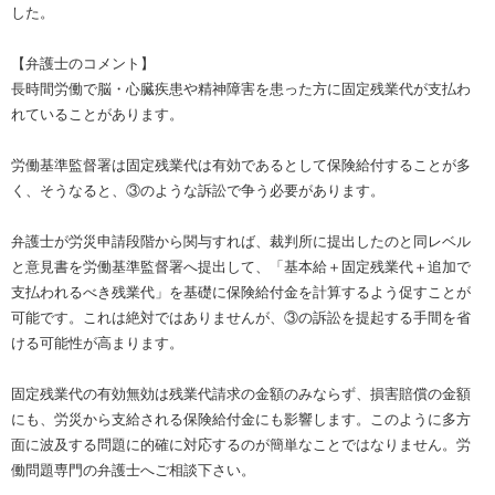
した。
【弁護士のコメント】
長時間労働で脳・心臓疾患や精神障害を患った方に固定残業代が支払わ
れていることがあります。
労働基準監督署は固定残業代は有効であるとして保険給付することが多
く、そうなると、③のような訴訟で争う必要があります。
弁護士が労災申請段階から関与すれば、裁判所に提出したのと同レベル
と意見書を労働基準監督署へ提出して、「基本給＋固定残業代＋追加で
支払われるべき残業代」を基礎に保険給付金を計算するよう促すことが
可能です。これは絶対ではありませんが、③の訴訟を提起する手間を省
ける可能性が高まります。
固定残業代の有効無効は残業代請求の金額のみならず、損害賠償の金額
にも、労災から支給される保険給付金にも影響します。このように多方
面に波及する問題に的確に対応するのが簡単なことではなりません。労
働問題専門の弁護士へご相談下さい。