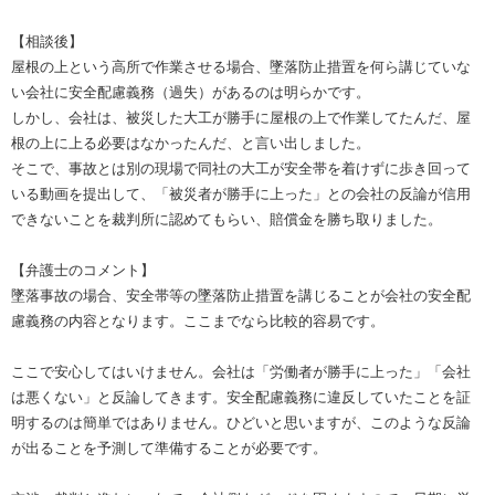
【相談後】
屋根の上という高所で作業させる場合、墜落防止措置を何ら講じていな
い会社に安全配慮義務（過失）があるのは明らかです。
しかし、会社は、被災した大工が勝手に屋根の上で作業してたんだ、屋
根の上に上る必要はなかったんだ、と言い出しました。
そこで、事故とは別の現場で同社の大工が安全帯を着けずに歩き回って
いる動画を提出して、「被災者が勝手に上った」との会社の反論が信用
できないことを裁判所に認めてもらい、賠償金を勝ち取りました。
【弁護士のコメント】
墜落事故の場合、安全帯等の墜落防止措置を講じることが会社の安全配
慮義務の内容となります。ここまでなら比較的容易です。
ここで安心してはいけません。会社は「労働者が勝手に上った」「会社
は悪くない」と反論してきます。安全配慮義務に違反していたことを証
明するのは簡単ではありません。ひどいと思いますが、このような反論
が出ることを予測して準備することが必要です。