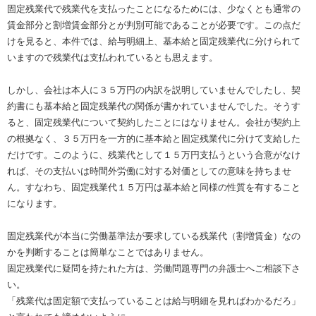
固定残業代で残業代を支払ったことになるためには、少なくとも通常の
賃金部分と割増賃金部分とが判別可能であることが必要です。この点だ
けを見ると、本件では、給与明細上、基本給と固定残業代に分けられて
いますので残業代は支払われているとも思えます。
しかし、会社は本人に３５万円の内訳を説明していませんでしたし、契
約書にも基本給と固定残業代の関係が書かれていませんでした。そうす
ると、固定残業代について契約したことにはなりません。会社が契約上
の根拠なく、３５万円を一方的に基本給と固定残業代に分けて支給した
だけです。このように、残業代として１５万円支払うという合意がなけ
れば、その支払いは時間外労働に対する対価としての意味を持ちませ
ん。すなわち、固定残業代１５万円は基本給と同様の性質を有すること
になります。
固定残業代が本当に労働基準法が要求している残業代（割増賃金）なの
かを判断することは簡単なことではありません。
固定残業代に疑問を持たれた方は、労働問題専門の弁護士へご相談下さ
い。
「残業代は固定額で支払っていることは給与明細を見ればわかるだろ」