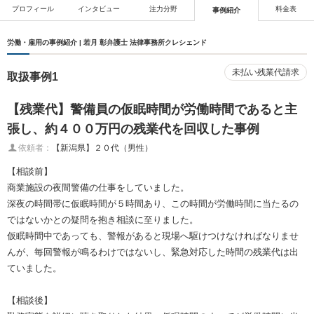
プロフィール
インタビュー
注力分野
料金表
事例紹介
労働・雇用の事例紹介 | 若月 彰弁護士 法律事務所クレシェンド
未払い残業代請求
取扱事例1
【残業代】警備員の仮眠時間が労働時間であると主
張し、約４００万円の残業代を回収した事例
依頼者：
【新潟県】２０代（男性）
【相談前】
商業施設の夜間警備の仕事をしていました。
深夜の時間帯に仮眠時間が５時間あり、この時間が労働時間に当たるの
ではないかとの疑問を抱き相談に至りました。
仮眠時間中であっても、警報があると現場へ駆けつけなければなりませ
んが、毎回警報が鳴るわけではないし、緊急対応した時間の残業代は出
ていました。
【相談後】