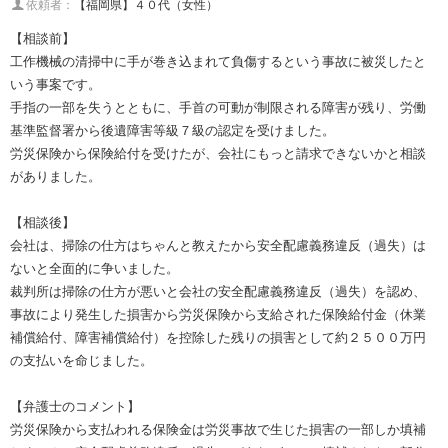
依頼者：
【福岡県】４０代（女性）
【相談前】
工作機械の清掃中に手が巻き込まれて負傷するという事故に被災したと
いう事案です。
手指の一部を失うとともに、手首の可動が制限される障害が残り、労働
基準監督署から後遺障害等級７級の認定を受けました。
労災保険から保険給付を受けたが、会社にもっと請求できないかと相談
がありました。
【相談後】
会社は、掃除の仕方はちゃんと教えたから安全配慮義務違反（過失）は
ないと全面的に争いました。
裁判所は掃除の仕方が悪いと会社の安全配慮義務違反（過失）を認め、
事故により発生した損害から労災保険から支給された保険給付金（休業
補償給付、障害補償給付）を控除した残りの損害として約２５００万円
の支払いを命じました。
【弁護士のコメント】
労災保険から支払われる保険金は労災事故で生じた損害の一部しか填補