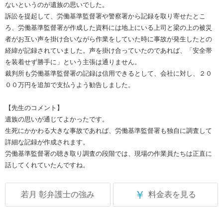
ないというのが遺族の思いでした。
訴訟を提起して、労働基準監督署や警察署から記録を取り寄せたとこ
ろ、労働基準監督署が作成した資料には地上にいる上司と梁の上の被災
者がお互い声を掛け合いながら作業をしていた時に事故が発生したとの
経緯が記録されていました。声を掛け合っていたのであれば、「安全帯
を装着せず勝手に」という主張は通りません。
裁判所も労働基準監督署の記録は信用できるとして、会社に対し、２０
００万円を追加で支払うよう勧告しました。
【先生のコメント】
遺族の思いが通じてよかったです。
生死にかかわる大きな事故であれば、労働基準監督署も独自に調査して
詳細な記録が作成されます。
労働基準監督署の聴き取り調査の段階では、現場の作業員たちは正直に
話してくれていたんですね。
￥
若月 彰弁護士の強み
料金表を見る