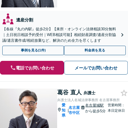
遺産分割
【各線『丸の内駅』徒歩2分】【来所・オンライン法律相談30分無料
｜土日祝日相談予約受付｜WEB相談可能】相続財産調査/遺産分割協
議/遺言書作成/相続放棄など、解決のため全力を尽くします
事例を見る(1件)
料金表を見る
電話でお問い合わせ
メールでお問い合わせ
葛谷 直人
弁護士
弁護士法人名城法律事務所 名古屋事務所
愛
名古屋城駅
営業時間：
名古屋
知
|
本日定休日
から徒歩5分
市中区
県