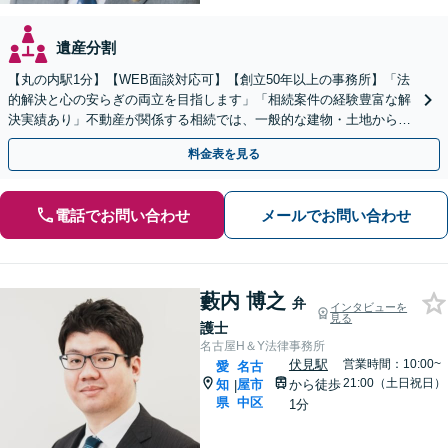
遺産分割
【丸の内駅1分】【WEB面談対応可】【創立50年以上の事務所】「法
的解決と心の安らぎの両立を目指します」「相続案件の経験豊富な解
決実績あり」不動産が関係する相続では、一般的な建物・土地から農
地まで幅広く対応いたします。【休日・夜間相談可】
料金表を見る
電話でお問い合わせ
メールでお問い合わせ
藪内 博之
弁
インタビューを
見る
護士
名古屋H＆Y法律事務所
伏見駅
営業時間：10:00~
愛
名古
21:00（土日祝日）
知
屋市
から徒歩
|
県
中区
1分