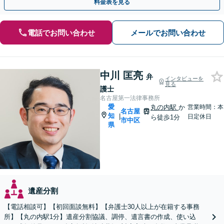
料金表を見る
電話でお問い合わせ
メールでお問い合わせ
中川 匡亮
弁
インタビューを
見る
護士
名古屋第一法律事務所
愛
丸の内駅
か
営業時間：本
名古屋
知
|
日定休日
ら徒歩1分
市中区
県
遺産分割
【電話相談可】【初回面談無料】【弁護士30人以上が在籍する事務
所】【丸の内駅1分】遺産分割協議、調停、遺言書の作成、使い込