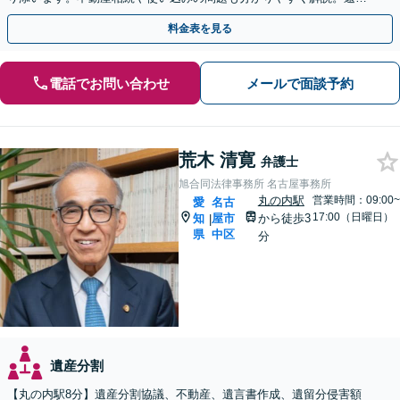
のご家族ともWEB相談が可能。LINE予約受付中。
料金表を見る
電話でお問い合わせ
メールで面談予約
荒木 清寛
弁護士
旭合同法律事務所 名古屋事務所
丸の内駅
営業時間：09:00~
愛
名古
17:00（日曜日）
知
屋市
から徒歩3
|
県
中区
分
遺産分割
【丸の内駅8分】遺産分割協議、不動産、遺言書作成、遺留分侵害額