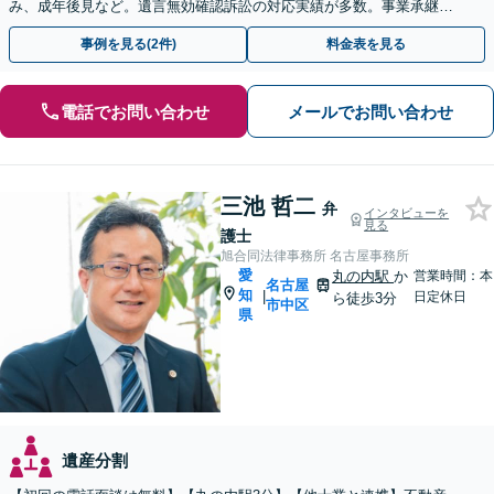
み、成年後見など。遺言無効確認訴訟の対応実績が多数。事業承継に
関するご相談にも対応できます
事例を見る(2件)
料金表を見る
電話でお問い合わせ
メールでお問い合わせ
三池 哲二
弁
インタビューを
見る
護士
旭合同法律事務所 名古屋事務所
愛
丸の内駅
か
営業時間：本
名古屋
知
|
日定休日
ら徒歩3分
市中区
県
遺産分割