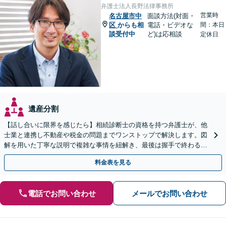
弁護士法人長野法律事務所
営業時
名古屋市中
面談方法(対面・
区
からも相
電話・ビデオな
間：本日
談受付中
ど)は応相談
定休日
遺産分割
【話し合いに限界を感じたら】相続診断士の資格を持つ弁護士が、他
士業と連携し不動産や税金の問題までワンストップで解決します。図
解を用いた丁寧な説明で複雑な事情を紐解き、最後は握手で終わる円
満な解決へ導きます。【東海エリア・神奈川県対応】
料金表を見る
電話でお問い合わせ
メールでお問い合わせ