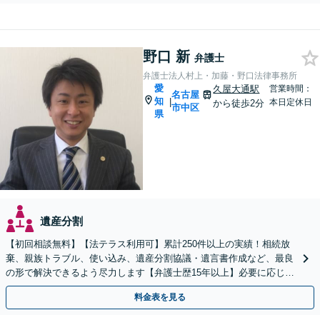
野口 新
弁護士
弁護士法人村上・加藤・野口法律事務所
愛
久屋大通駅
営業時間：
名古屋
知
|
本日定休日
から徒歩2分
市中区
県
遺産分割
【初回相談無料】【法テラス利用可】累計250件以上の実績！相続放
棄、親族トラブル、使い込み、遺産分割協議・遺言書作成など、最良
の形で解決できるよう尽力します【弁護士歴15年以上】必要に応じて
不動産鑑定士・税理士などとも連携【久屋大通駅2分】
料金表を見る