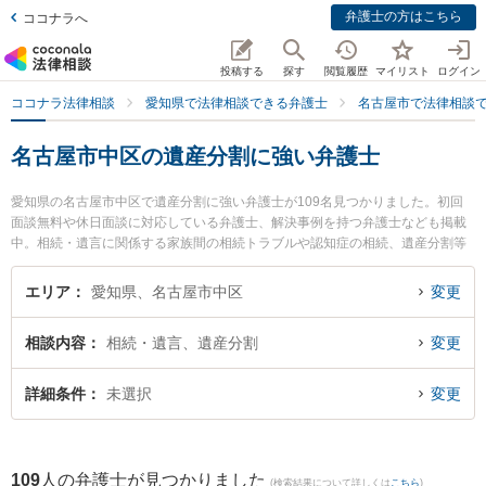
弁護士の方はこちら
ココナラへ
投稿する
探す
閲覧履歴
マイリスト
ログイン
ココナラ法律相談
愛知県で法律相談できる弁護士
名古屋市で法律相談
名古屋市中区の遺産分割に強い弁護士
愛知県の名古屋市中区で遺産分割に強い弁護士が109名見つかりました。初回
面談無料や休日面談に対応している弁護士、解決事例を持つ弁護士なども掲載
中。相続・遺言に関係する家族間の相続トラブルや認知症の相続、遺産分割等
の細かな分野での絞り込み検索もでき便利です。特に名城法律事務所の小関 敏
郎弁護士や遠藤・伊佐治法律事務所の伊佐治 佑介弁護士、アイル法律事務所の
エリア
愛知県、名古屋市中区
変更
岡 厚希弁護士のプロフィール情報や弁護士費用、強みなどが注目されていま
す。『名古屋市中区で土日や夜間に発生した遺産分割のトラブルを今すぐに弁
相談内容
相続・遺言、遺産分割
変更
護士に相談したい』『遺産分割のトラブル解決の実績豊富な近くの弁護士を検
索したい』『初回相談無料で遺産分割を法律相談できる名古屋市中区内の弁護
士に相談予約したい』などでお困りの相談者さんにおすすめです。
詳細条件
未選択
変更
109
人の弁護士が見つかりました
(検索結果について詳しくは
こちら
)