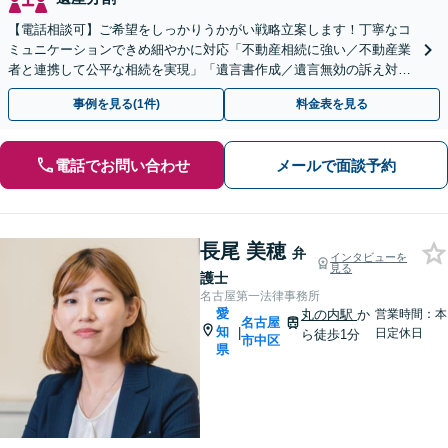
【電話相談可】ご希望をしっかりうかがい戦略立案します！丁寧なコ
ミュニケーションできめ細やかに対応「不動産相続に強い／不動産業
者と連携して公平な相続を実現」「遺言書作成／遺言無効の訴え対応
可」【完全個室対応】【バリアフリー】
事例を見る(1件)
料金表を見る
電話でお問い合わせ
メールで面談予約
長尾 美穂
弁
インタビューを
見る
護士
名古屋第一法律事務所
愛
丸の内駅
か
営業時間：本
名古屋
知
|
日定休日
ら徒歩1分
市中区
県