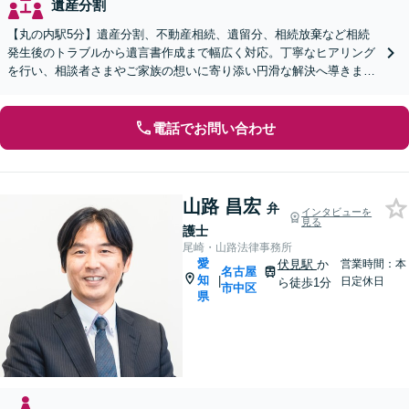
遺産分割
【丸の内駅5分】遺産分割、不動産相続、遺留分、相続放棄など相続
発生後のトラブルから遺言書作成まで幅広く対応。丁寧なヒアリング
を行い、相談者さまやご家族の想いに寄り添い円滑な解決へ導きます
【オンライン面談OK】【休日・夜間相談可】
電話でお問い合わせ
山路 昌宏
弁
インタビューを
見る
護士
尾崎・山路法律事務所
愛
伏見駅
か
営業時間：本
名古屋
知
|
日定休日
ら徒歩1分
市中区
県