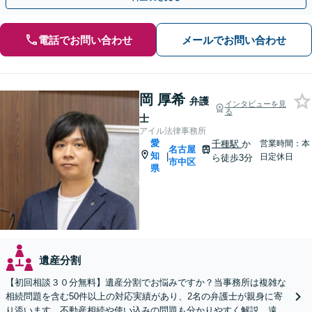
電話でお問い合わせ
メールでお問い合わせ
岡 厚希
弁護
インタビューを見
る
士
アイル法律事務所
愛
千種駅
か
営業時間：本
名古屋
知
|
日定休日
ら徒歩3分
市中区
県
遺産分割
【初回相談３０分無料】遺産分割でお悩みですか？当事務所は複雑な
相続問題を含む50件以上の対応実績があり、2名の弁護士が親身に寄
り添います。不動産相続や使い込みの問題も分かりやすく解説。遠方