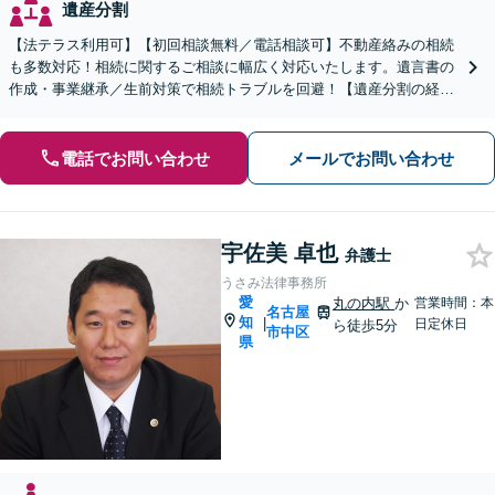
遺産分割
【法テラス利用可】【初回相談無料／電話相談可】不動産絡みの相続
も多数対応！相続に関するご相談に幅広く対応いたします。遺言書の
作成・事業継承／生前対策で相続トラブルを回避！【遺産分割の経験
豊富】相続放棄／寄与分／財産調査など【伏見駅1分】
電話でお問い合わせ
メールでお問い合わせ
宇佐美 卓也
弁護士
うさみ法律事務所
愛
丸の内駅
か
営業時間：本
名古屋
知
|
日定休日
ら徒歩5分
市中区
県