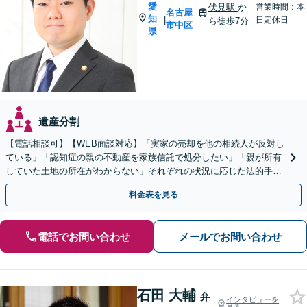
愛
伏見駅
か
営業時間：本
名古屋
知
|
日定休日
ら徒歩7分
市中区
県
遺産分割
【電話相談可】【WEB面談対応】「実家の売却を他の相続人が反対し
ている」「認知症の親の不動産を家族信託で処分したい」「親が所有
していた土地の所在がわからない」それぞれの状況に応じた法的手続
きを丁寧にサポートし、納得のいく解決を目指します。
料金表を見る
電話でお問い合わせ
メールでお問い合わせ
石田 大輔
弁
インタビューを