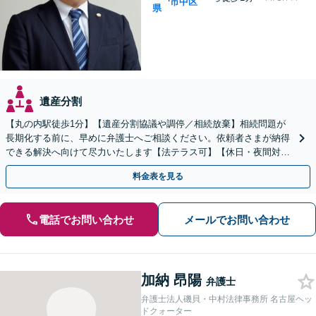
市中区
県
遺産分割
【丸の内駅徒歩1分】【遺産分割協議や調停／相続放棄】相続問題が
長期化する前に、早めに弁護士へご相談ください。依頼者さまが納得
できる解決へ向けて尽力いたします【法テラス可】【休日・夜間対
応】【初回相談30分無料】遺言書作成もお任せください。
料金表を見る
電話でお問い合わせ
メールでお問い合わせ
加納 昂陽
弁護士
弁護士法人磯貝・中村法律事務所 名古屋ヘッ
ドクォーター