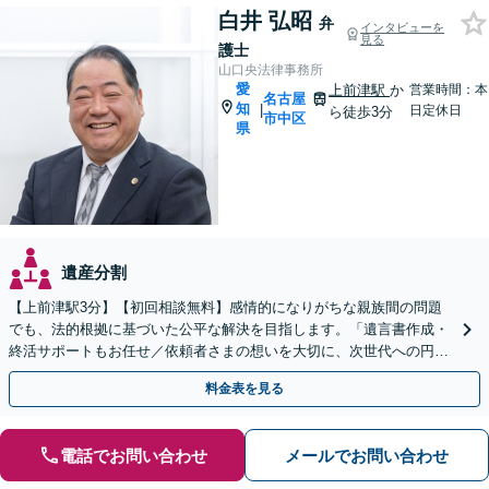
白井 弘昭
弁
インタビューを
見る
護士
山口央法律事務所
愛
上前津駅
か
営業時間：本
名古屋
知
|
日定休日
ら徒歩3分
市中区
県
遺産分割
【上前津駅3分】【初回相談無料】感情的になりがちな親族間の問題
でも、法的根拠に基づいた公平な解決を目指します。「遺言書作成・
終活サポートもお任せ／依頼者さまの想いを大切に、次世代への円滑
な財産承継をお手伝いします」【休日・夜間相談可】
料金表を見る
電話でお問い合わせ
メールでお問い合わせ