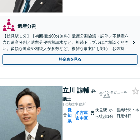
遺産分割
【伏見駅１分】【初回相談60分無料】遺産分割協議・調停／不動産を
含む遺産分割／遺留分侵害額請求など、相続トラブルはご相談くださ
い。多額な遺産や相続人が多数など、複雑な事案にも対応。お気持ち
やご意向に寄り添いながら、最善の解決を目指します
料金表を見る
立川 諒輔
弁
インタビューを
見る
護士
TK法律事務所
愛
伏見駅
か
営業時間：本
名古屋
知
|
日定休日
ら徒歩1分
市中区
県