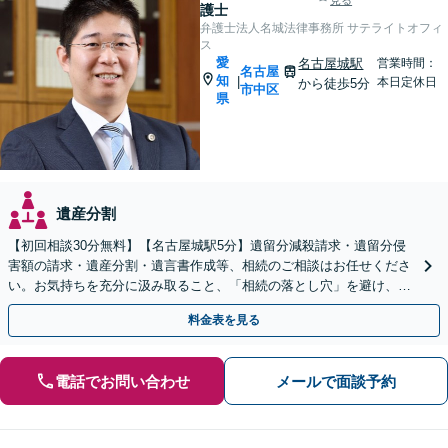
見る
護士
弁護士法人名城法律事務所 サテライトオフィ
ス
愛
名古屋城駅
営業時間：
名古屋
知
|
本日定休日
から徒歩5分
市中区
県
遺産分割
【初回相談30分無料】【名古屋城駅5分】遺留分減殺請求・遺留分侵
害額の請求・遺産分割・遺言書作成等、相続のご相談はお任せくださ
い。お気持ちを充分に汲み取ること、「相続の落とし穴」を避け、あ
らゆる可能性を把握することで最良の解決を目指します。
料金表を見る
電話でお問い合わせ
メールで面談予約