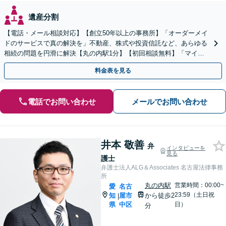
遺産分割
【電話・メール相談対応】【創立50年以上の事務所】「オーダーメイ
ドのサービスで真の解決を」不動産、株式や投資信託など、あらゆる
相続の問題を円滑に解決【丸の内駅1分】【初回相談無料】「マイナ
スの財産がある場合には相続放棄をご検討ください」
料金表を見る
電話でお問い合わせ
メールでお問い合わせ
井本 敬善
弁
インタビューを
見る
護士
弁護士法人ALG＆Associates 名古屋法律事務
所
丸の内駅
営業時間：00:00~
愛
名古
23:59（土日祝
知
屋市
から徒歩2
|
県
中区
日）
分