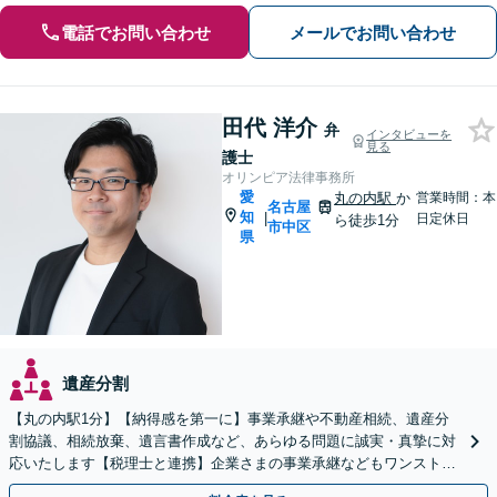
電話でお問い合わせ
メールでお問い合わせ
田代 洋介
弁
インタビューを
見る
護士
オリンピア法律事務所
愛
丸の内駅
か
営業時間：本
名古屋
知
|
日定休日
ら徒歩1分
市中区
県
遺産分割
【丸の内駅1分】【納得感を第一に】事業承継や不動産相続、遺産分
割協議、相続放棄、遺言書作成など、あらゆる問題に誠実・真摯に対
応いたします【税理士と連携】企業さまの事業承継などもワンストッ
プで解決いたします【夜間・休日対応】