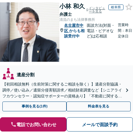
小林 和久
岐阜県
インタビュ
ーを見る
弁護士
清流のまち法律事務所
営業時
名古屋市中
面談方法(対面・
区
からも相
電話・ビデオな
間：本日
談受付中
ど)は応相談
定休日
遺産分割
【初回相談無料（生前対策に関するご相談を除く）】遺産分割協議・
調停／使い込み／遺留分侵害額請求／相続財産調査など【シニアライ
フカウンセラー・認知症サポーターの資格あり】「不動産に関する相
続もお任せください」【当日・夜間相談可（要相談）】
事例を見る(1件)
料金表を見る
電話でお問い合わせ
メールで面談予約