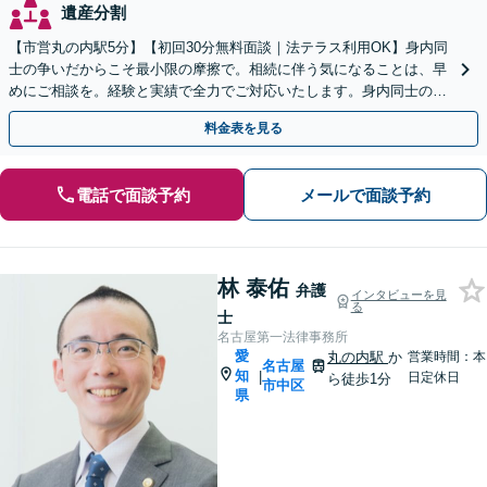
遺産分割
【市営丸の内駅5分】【初回30分無料面談｜法テラス利用OK】身内同
士の争いだからこそ最小限の摩擦で。相続に伴う気になることは、早
めにご相談を。経験と実績で全力でご対応いたします。身内同士の争
いだからこそ、それぞれの心に寄り添います。
料金表を見る
電話で面談予約
メールで面談予約
林 泰佑
弁護
インタビューを見
る
士
名古屋第一法律事務所
愛
丸の内駅
か
営業時間：本
名古屋
知
|
日定休日
ら徒歩1分
市中区
県