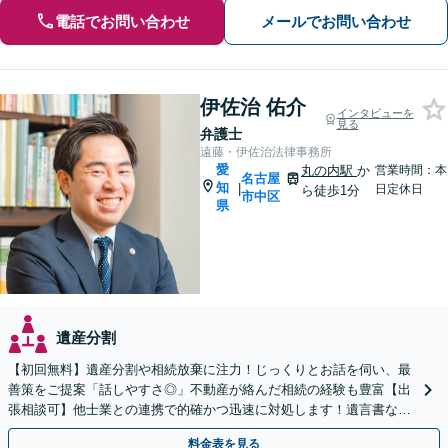
電話でお問い合わせ
メールでお問い合わせ
伊佐治 佑介
インタビューを
見る
弁護士
遠藤・伊佐治法律事務所
愛
丸の内駅
か
営業時間：本
名古屋
知
|
日定休日
ら徒歩1分
市中区
県
遺産分割
【初回無料】遺産分割や相続放棄に注力！じっくりとお話を伺い、最
善策をご提案「話しやすさ◎」不動産が絡んだ相続の経験も豊富【出
張相談可】他士業との連携で的確かつ迅速に対処します！遺言書など
生前対策も【丸の内駅2分】
料金表を見る