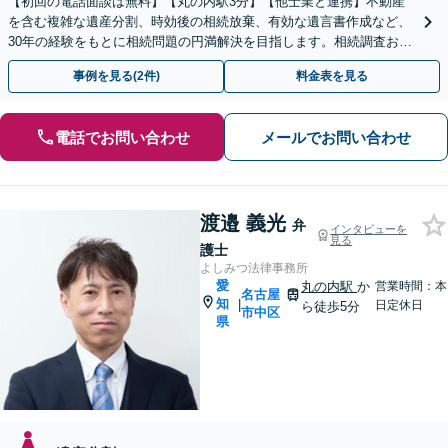
【初回の電話面談は無料】【丸の内駅3分】【他士業と連携】不動産
を含む複雑な遺産分割、時効後の相続放棄、有効な遺言書作成など、
30年の経験をもとに相続問題の円満解決を目指します。相続調査お任
せパックあり【出張対応可】【夜間休日対応】
事例を見る(2件)
料金表を見る
電話でお問い合わせ
メールでお問い合わせ
渡邉 義光
弁
インタビューを
見る
護士
よしみつ法律事務所
愛
丸の内駅
か
営業時間：本
名古屋
知
|
日定休日
ら徒歩5分
市中区
県