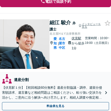
電話で面談予約
細江 駿介
弁
インタビューを
見る
護士
名古屋H＆Y法律事務所
伏見駅
営業時間：10:00~
愛
名古
19:00（土日祝日）
知
屋市
から徒歩
|
県
中区
1分
遺産分割
【伏見駅１分】【初回相談60分無料】遺産分割協議・調停、遺留分侵
害額請求、遺言書など相続問題はご相談ください。粘り強い交渉力を
活かし、ご意向に沿う解決へ向け尽力します。相続人調査や推定相続
人廃除など複雑な件もご相談ください【土日祝対応可】
料金表を見る