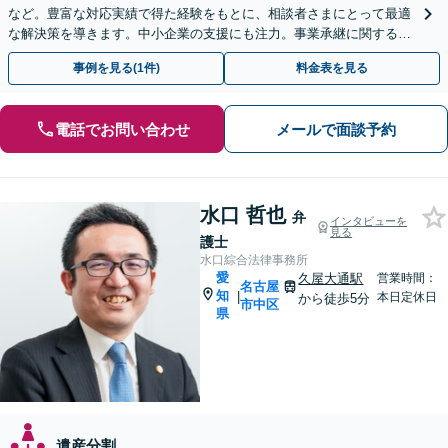
など。豊富な対応実績で得た経験をもとに、相談者さまにとって最適
な解決策を導きます。中小企業の支援にも注力。事業承継に関する内
容もお気軽にご相談ください【初回面談無料】
事例を見る(1件)
料金表を見る
電話でお問い合わせ
メールで面談予約
水口 哲也
弁
インタビューを
見る
護士
水口綜合法律事務所
愛
久屋大通駅
営業時間：
名古屋
知
|
本日定休日
から徒歩5分
市中区
県
遺産分割