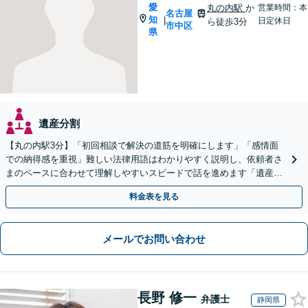
愛
丸の内駅
か
営業時間：本
名古屋
知
|
日定休日
ら徒歩3分
市中区
県
遺産分割
【丸の内駅3分】「初回相談で解決の道筋を明確にします」「感情面
での納得感を重視」難しい法律用語はわかりやすく説明し、依頼者さ
まのペースに合わせて理解しやすいスピードで話を進めます「遺産分
割／遺言作成／相続放棄／遺産分割／遺留分侵害額請求」
料金表を見る
メールでお問い合わせ
長野 修一
弁護士
静岡県