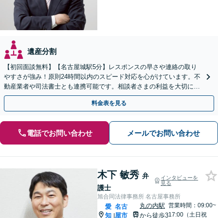
遺産分割
【初回面談無料】【名古屋城駅5分】レスポンスの早さや連絡の取り
やすさが強み！原則24時間以内のスピード対応を心がけています。不
動産業者や司法書士とも連携可能です。相談者さまの利益を大切にい
たします。【完全個室】
料金表を見る
電話でお問い合わせ
メールでお問い合わせ
木下 敏秀
弁
インタビューを
見る
護士
旭合同法律事務所 名古屋事務所
丸の内駅
営業時間：09:00~
愛
名古
17:00（土日祝
知
屋市
から徒歩3
|