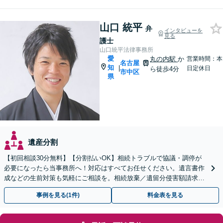
山口 統平
弁
インタビューを
見る
護士
山口統平法律事務所
愛
丸の内駅
か
営業時間：本
名古屋
知
|
日定休日
ら徒歩4分
市中区
県
遺産分割
【初回相談30分無料】【分割払いOK】相続トラブルで協議・調停が
必要になったら当事務所へ！対応はすべてお任せください。遺言書作
成などの生前対策も気軽にご相談を。相続放棄／遺留分侵害額請求求
／成年後見など【丸の内駅4分】【完全個室】
事例を見る(1件)
料金表を見る