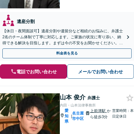
遺産分割
【休日・夜間面談可】遺産分割や遺留分など相続のお悩みに、弁護士
2名のチーム体制で丁寧に対応します。ご家族の状況に寄り添い、納
得できる解決を目指します。まずは今の不安をお聞かせください。
【メール・WEB相談可】
料金表を見る
電話でお問い合わせ
メールでお問い合わせ
山本 俊介
弁護士
内田・山本法律事務所
愛
上前津駅
か
営業時間：本
名古屋
知
|
日定休日
ら徒歩3分
市中区
県