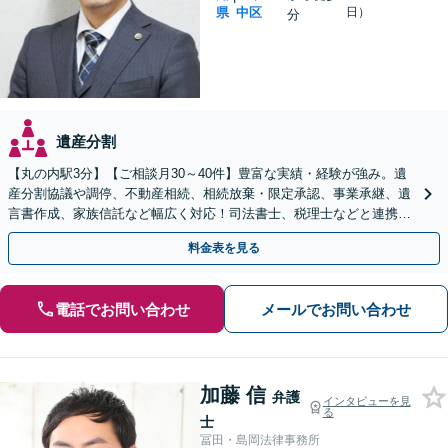
県
中区
日）
分
遺産分割
【丸の内駅3分】【ご相談月30～40件】豊富な実績・経験が強み。遺
産分割協議や調停、不動産相続、相続放棄・限定承認、事業承継、遺
言書作成、家族信託など幅広く対応！司法書士、税理士などと連携し
て円滑な問題解決を目指します。【初回面談無料】
料金表を見る
電話でお問い合わせ
メールでお問い合わせ
加藤 信
弁護
インタビューを見
る
士
冨田・島岡法律事務所