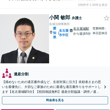
109件中 1-30件を表示
小関 敏郎
弁護士
名城法律事務所
愛
名古屋城駅
営業時間：
名古屋
知
|
本日定休日
から徒歩5分
市中区
県
遺産分割
【揉めないための遺言書作成など、生前対策に注力】依頼者さまの思
いを最優先に、大切なご家族のために最適な遺言書作りをサポートし
ます【名古屋城駅5分】【初回相談無料】遺産分割協議・調停／遺留
分／財産調査など、さまざまな相続トラブルにも対応
料金表を見る