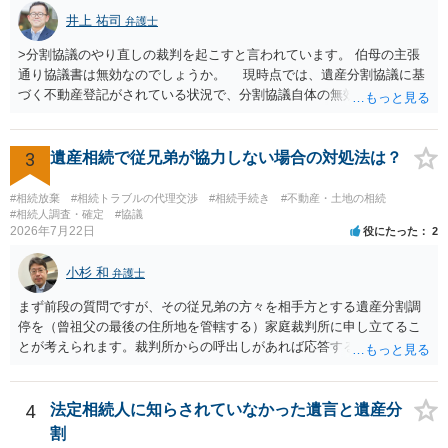
にお問い合わせください。 以上、ご参考まで。
井上 祐司
弁護士
>分割協議のやり直しの裁判を起こすと言われています。 伯母の主張
通り協議書は無効なのでしょうか。 現時点では、遺産分割協議に基
づく不動産登記がされている状況で、分割協議自体の無効を裁判所が
認めたわけではないので、分割協議の効力に影響はありません。 先
方の訴訟の主張及び立証次第ですが、 ・御祖母様の認知能力に関する
医師の意見書、筆跡鑑定 が提出されればその効力が否定される可能性
3
遺産相続で従兄弟が協力しない場合の対処法は？
はありますが、 ・伯母様自身が分割協議に加わっていること ・御祖母
様の意に反する遺産分割協議を行う実益が誰にあったかの立証が困難
#相続放棄
#相続トラブルの代理交渉
#相続手続き
#不動産・土地の相続
であること からすると、実際に遺産分割協議の効力が否定される可能
#相続人調査・確定
#協議
2026年7月22日
役にたった
2
性はそれほど高くない（立証のハードルは非常に高い）ということが
言えると思います。
小杉 和
弁護士
まず前段の質問ですが、その従兄弟の方々を相手方とする遺産分割調
停を（曾祖父の最後の住所地を管轄する）家庭裁判所に申し立てるこ
とが考えられます。裁判所からの呼出しがあれば応答する可能性がま
だあるのではないでしょうか。 後段の質問については、相続放棄は可
能と思われます。時間が思った以上にないので必要書類をてきぱきと
揃える必要があります。その点是非御注意ください。
4
法定相続人に知らされていなかった遺言と遺産分
割