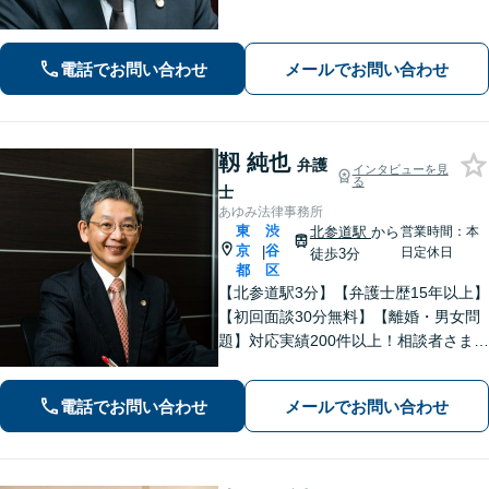
権など離婚問題のご相談も100件以上の
実績あり。法人・個人問わず、誠実に
寄り添い最適な解決を目指します。
電話でお問い合わせ
メールでお問い合わせ
【初回相談可能】【WEB面談可能】
靱 純也
弁護
インタビューを見
る
士
あゆみ法律事務所
東
渋
北参道駅
から
営業時間：本
京
谷
|
日定休日
徒歩3分
都
区
【北参道駅3分】【弁護士歴15年以上】
【初回面談30分無料】【離婚・男女問
題】対応実績200件以上！相談者さまが
求める本当の解決を目指します。【交
通事故】後遺障害等級非該当から高次
電話でお問い合わせ
メールでお問い合わせ
脳機能障害などの高額賠償まで解決実
績多数！