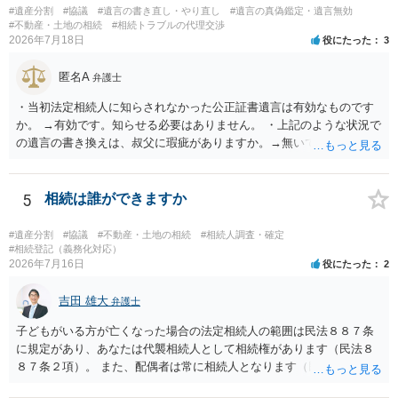
#遺産分割
#協議
#遺言の書き直し・やり直し
#遺言の真偽鑑定・遺言無効
#不動産・土地の相続
#相続トラブルの代理交渉
2026年7月18日
役にたった
3
匿名A
弁護士
・当初法定相続人に知らされなかった公正証書遺言は有効なものです
か。 →有効です。知らせる必要はありません。 ・上記のような状況で
の遺言の書き換えは、叔父に瑕疵がありますか。→無いです。 ・分割
する場合の比率は、現状で、客観的に見てどの程度が妥当と考えられ
ますか。 →本人が自由に決められますので、どこが妥当とは言えない
です。客観的な基準もありません。 ・できれば穏やかに、分割を拒否
5
相続は誰ができますか
することはできますか。 →分割を拒否するということは、遺産はいら
ないということでしょうか。遺言で、受取を指定されててもいらない
#遺産分割
#協議
#不動産・土地の相続
#相続人調査・確定
と拒否することはできます。理由を説明する必要はありません。
#相続登記（義務化対応）
2026年7月16日
役にたった
2
吉田 雄大
弁護士
子どもがいる方が亡くなった場合の法定相続人の範囲は民法８８７条
に規定があり、あなたは代襲相続人として相続権があります（民法８
８７条２項）。 また、配偶者は常に相続人となります（民法８９０
条）。 「祖父の子供３人」の方の配偶者がご健在であれば、その方に