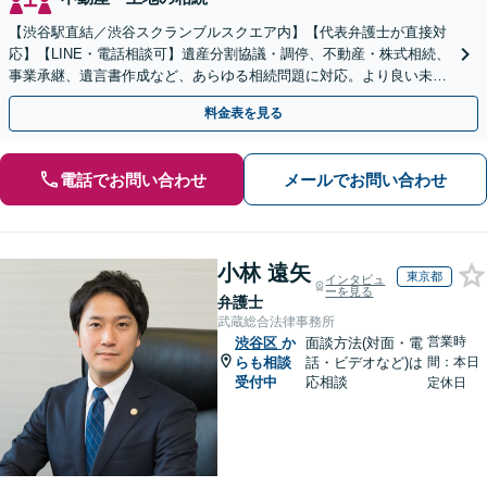
【渋谷駅直結／渋谷スクランブルスクエア内】【代表弁護士が直接対
応】【LINE・電話相談可】遺産分割協議・調停、不動産・株式相続、
事業承継、遺言書作成など、あらゆる相続問題に対応。より良い未来
のため、円満な解決を目指します。
料金表を見る
電話でお問い合わせ
メールでお問い合わせ
小林 遠矢
東京都
インタビュ
ーを見る
弁護士
武蔵総合法律事務所
営業時
渋谷区
か
面談方法(対面・電
らも相談
話・ビデオなど)は
間：本日
受付中
応相談
定休日