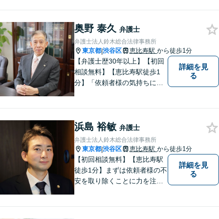
奥野 泰久
弁護士
弁護士法人鈴木総合法律事務所
東京都
渋谷区
恵比寿駅
から徒歩1分
|
【弁護士歴30年以上】【初回
詳細を見
相談無料】【恵比寿駅徒歩1
る
分】「依頼者様の気持ちにな
って、丁寧に」。常に新しい
情報や技術を取り入れつつ、
長年の経験を活かします。企
浜島 裕敏
業法務・借金・刑事事件・労
弁護士
働トラブル・離婚問題などお
弁護士法人鈴木総合法律事務所
悩みのことはぜひご相談下さ
東京都
渋谷区
恵比寿駅
から徒歩1分
|
い。
【初回相談無料】【恵比寿駅
詳細を見
徒歩1分】まずは依頼者様の不
る
安を取り除くことに力を注い
でいます。スピード重視で、
法律面にとどまらない真の解
決を目指します。借金・刑事