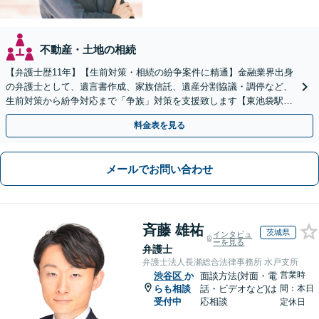
不動産・土地の相続
【弁護士歴11年】【生前対策・相続の紛争案件に精通】金融業界出身
の弁護士として、遺言書作成、家族信託、遺産分割協議・調停など、
生前対策から紛争対応まで「争族」対策を支援致します【東池袋駅2
分】【初回面談無料】
料金表を見る
メールでお問い合わせ
斉藤 雄祐
茨城県
インタビュ
ーを見る
弁護士
弁護士法人長瀬総合法律事務所 水戸支所
営業時
渋谷区
か
面談方法(対面・電
らも相談
話・ビデオなど)は
間：本日
受付中
応相談
定休日