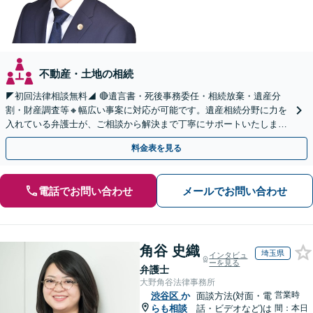
不動産・土地の相続
◤初回法律相談無料◢ 🔴遺言書・死後事務委任・相続放棄・遺産分
割・財産調査等🔸幅広い事案に対応が可能です。遺産相続分野に力を
入れている弁護士が、ご相談から解決まで丁寧にサポートいたしま
す。まずはじっくりとお話ししてください。
料金表を見る
電話でお問い合わせ
メールでお問い合わせ
角谷 史織
埼玉県
インタビュ
ーを見る
弁護士
大野角谷法律事務所
営業時
渋谷区
か
面談方法(対面・電
らも相談
話・ビデオなど)は
間：本日