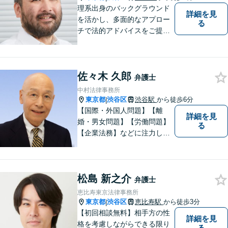
理系出身のバックグラウンド
詳細を見
を活かし、多面的なアプロー
る
チで法的アドバイスをご提供
いたします
佐々木 久郎
弁護士
中村法律事務所
東京都
渋谷区
渋谷駅
から徒歩6分
|
【国際・外国人問題】【離
詳細を見
婚・男女問題】【労働問題】
る
【企業法務】などに注力して
います。特に、国際関係を強
みとしています。
松島 新之介
弁護士
恵比寿東京法律事務所
東京都
渋谷区
恵比寿駅
から徒歩3分
|
【初回相談無料】相手方の性
詳細を見
格を考慮しながらできる限り
る