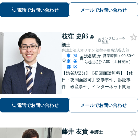
を解決に導きます。【電話・メール・
電話でお問い合わせ
メールでお問い合わせ
WEB面談可】【渋谷駅6分】
枝窪 史郎
弁
インタビューを
見る
護士
弁護士法人オリオン 法律事務所渋谷支部
東
渋
渋谷駅
か
営業時間：09:30~1
京
谷
|
7:00（土日祝日）
ら徒歩2分
都
区
【渋谷駅2分】【初回面談無料】【休
日・夜間面談可】交渉事件、訴訟事
件、破産事件、インターネット関連事
件、離婚事件、交通事故事件、刑事事
件など多様な法律問題に対応いたしま
電話でお問い合わせ
メールでお問い合わせ
す。法律問題を抱えるお客様の不安を
解消し、迅速に解決策を提供いたしま
す。
藤井 友貴
弁護士