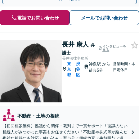
電話でお問い合わせ
メールでお問い合わせ
長井 康人
弁
インタビューを
見る
護士
長井法律事務所
東
渋
神泉駅
から
営業時間：本
京
谷
|
日定休日
徒歩5分
都
区
不動産・土地の相続
【初回相談無料】協議から調停・裁判まで一貫サポート！面識のない
相続人がみつかった事案もお任せください「不動産や株式等が絡んだ
複雑な相続にも対応」使い込み・寄与分／相続放棄／生前贈与／遺言