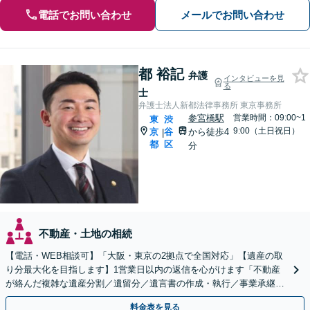
電話でお問い合わせ
メールでお問い合わせ
都 裕記
弁護
インタビューを見
る
士
弁護士法人新都法律事務所 東京事務所
参宮橋駅
営業時間：09:00~1
東
渋
9:00（土日祝日）
京
谷
から徒歩4
|
都
区
分
不動産・土地の相続
【電話・WEB相談可】「大阪・東京の2拠点で全国対応」【遺産の取
り分最大化を目指します】1営業日以内の返信を心がけます「不動産
が絡んだ複雑な遺産分割／遺留分／遺言書の作成・執行／事業承継な
ど、お任せください」【休日相談あり】
料金表を見る