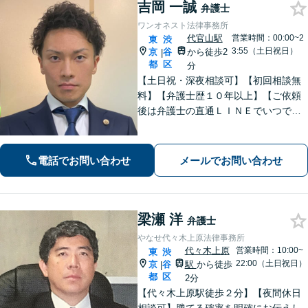
吉岡 一誠
弁護士
ワンオネスト法律事務所
代官山駅
営業時間：00:00~2
東
渋
3:55（土日祝日）
京
谷
から徒歩2
|
都
区
分
【土日祝・深夜相談可】【初回相談無
料】【弁護士歴１０年以上】【ご依頼
後は弁護士の直通ＬＩＮＥでいつでも
連絡可能】【刑事事件・不動産トラブ
ル・企業法務・男女トラブル・ナイト
ワークトラブルに注力】
電話でお問い合わせ
メールでお問い合わせ
梁瀬 洋
弁護士
やなせ代々木上原法律事務所
代々木上原
営業時間：10:00~
東
渋
22:00（土日祝日）
京
谷
駅
から徒歩
|
都
区
2分
【代々木上原駅徒歩２分】【夜間休日