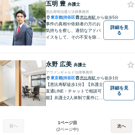
五明 豊
事件・労働トラブル・離婚問
弁護士
題などお悩みのことはぜひご
恵比寿明治通り法律事務所
相談ください。
東京都
渋谷区
恵比寿駅
から徒歩5分
|
事件の真相や依頼者の方のお
詳細を見
気持ちを察し、適切なアドバ
る
イスをして、その不安を除去
できればと思います。
永野 広美
弁護士
アヴァンギャルド法律事務所
東京都
渋谷区
恵比寿駅
から徒歩1分
|
【恵比寿駅徒歩1分】【弁護士
詳細を見
直通LINE・チャットで相談可
る
能】弁護士2人体制で案件に取
り組み、多角的な視点から迅
速に解決に導きます。依頼者
様のお話をしっかりと伺い、
1ページ目
最適な解決策を提案【年中無
前へ
次へ
(2ページ中)
休・早朝夜間対応可能（要予