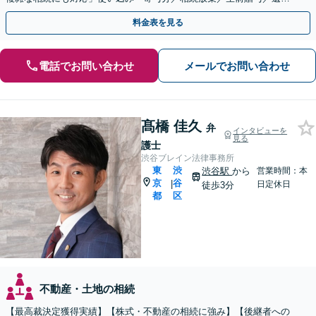
書作成ほか【休日・夜間相談可】【完全個室対応】
料金表を見る
電話でお問い合わせ
メールでお問い合わせ
髙橋 佳久
弁
インタビューを
見る
護士
渋谷ブレイン法律事務所
東
渋
渋谷駅
から
営業時間：本
京
谷
|
日定休日
徒歩3分
都
区
不動産・土地の相続
【最高裁決定獲得実績】【株式・不動産の相続に強み】【後継者への