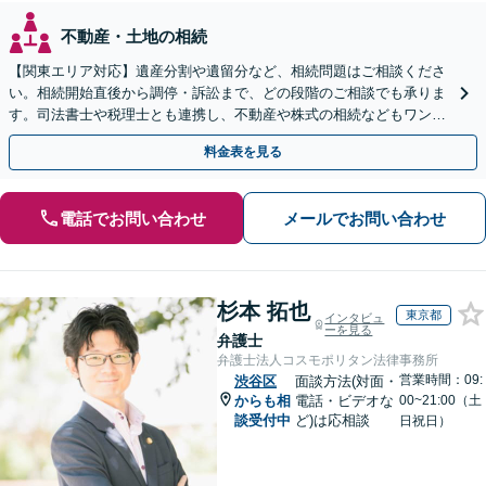
不動産・土地の相続
【関東エリア対応】遺産分割や遺留分など、相続問題はご相談くださ
い。相続開始直後から調停・訴訟まで、どの段階のご相談でも承りま
す。司法書士や税理士とも連携し、不動産や株式の相続などもワンス
トップで対応可能。遺言書作成や事業承継のご相談にも対応
料金表を見る
電話でお問い合わせ
メールでお問い合わせ
杉本 拓也
東京都
インタビュ
ーを見る
弁護士
弁護士法人コスモポリタン法律事務所
営業時間：09:
渋谷区
面談方法(対面・
からも相
電話・ビデオな
00~21:00（土
談受付中
ど)は応相談
日祝日）