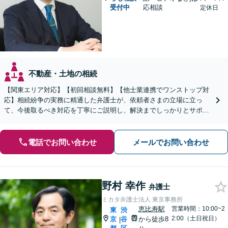
受付中
応相談
定休日
不動産・土地の相続
【関東エリア対応】【初回相談無料】【他士業連携でワンストップ対
応】相続紛争の実務に精通した弁護士が、依頼者さまの立場に立っ
て、今後取るべき対応を丁寧にご説明し、解決までしっかりとサポー
トいたします。お気軽にご相談ください。【WEB面談可】
電話でお問い合わせ
メールでお問い合わせ
野村 幸作
弁護士
ミカタ弁護士法人 東京事務所
恵比寿駅
営業時間：10:00~2
東
渋
2:00（土日祝日）
京
谷
から徒歩8
|