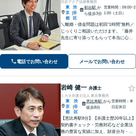
渋谷アクア法律事務所
東
渋
初台駅
か
営業時間：09:00~2
京
谷
|
1:00（土日）
ら徒歩3分
都
区
＼離婚・借金問題は初回“1時間”無料／
じっくりご相談いただけます。「藤井
先生に寄り添ってもらって本当に心強
かった」といったお声も頂いていま
す。より良い未来を歩めるようお悩み
に真剣に向き合います【休日・夜間相
電話でお問い合わせ
メールでお問い合わせ
談可／完全個室】【企業法務も対応】
岩崎 健一
弁護士
ミカタ弁護士法人 東京事務所
東
渋
恵比寿駅
から
営業時間：本
京
谷
|
日定休日
徒歩8分
都
区
【恵比寿駅8分】【弁護士歴20年以上】
契約書チェック・労務対応など企業法
務の豊富な実績に加え、財産分与・親