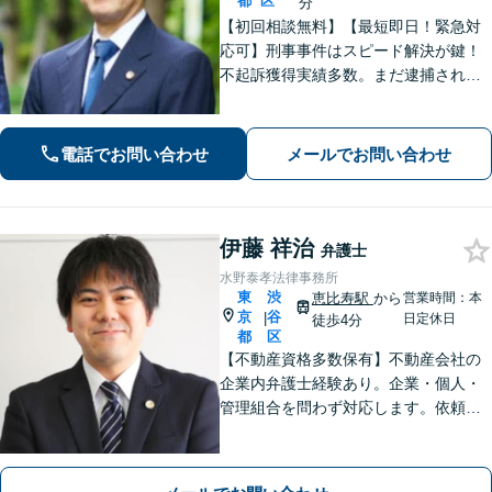
都
区
分
【初回相談無料】【最短即日！緊急対
応可】刑事事件はスピード解決が鍵！
不起訴獲得実績多数。まだ逮捕されて
いないが、警察に捜査されている場合
は一刻も早くご相談ください。深夜ま
で電話受付中！【恵比寿駅8分】【休
電話でお問い合わせ
メールでお問い合わせ
日・夜間対応】
伊藤 祥治
弁護士
水野泰孝法律事務所
東
渋
恵比寿駅
から
営業時間：本
京
谷
|
日定休日
徒歩4分
都
区
【不動産資格多数保有】不動産会社の
企業内弁護士経験あり。企業・個人・
管理組合を問わず対応します。依頼者
さまにとっての最善を目指します。
【オンライン面談OK】【代官山駅4
分・恵比寿駅6分】