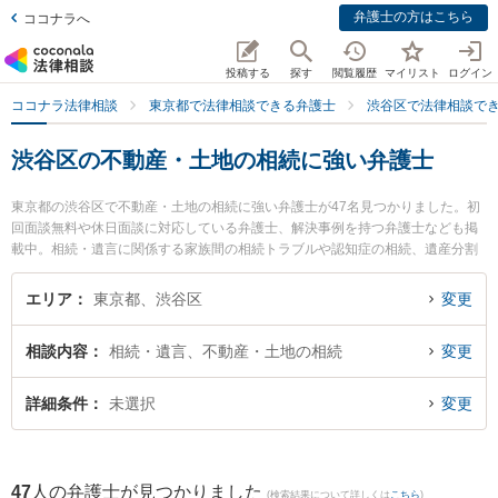
弁護士の方はこちら
ココナラへ
投稿する
探す
閲覧履歴
マイリスト
ログイン
ココナラ法律相談
東京都で法律相談できる弁護士
渋谷区で法律相談で
渋谷区の不動産・土地の相続に強い弁護士
東京都の渋谷区で不動産・土地の相続に強い弁護士が47名見つかりました。初
回面談無料や休日面談に対応している弁護士、解決事例を持つ弁護士なども掲
載中。相続・遺言に関係する家族間の相続トラブルや認知症の相続、遺産分割
等の細かな分野での絞り込み検索もでき便利です。特に弁護士法人鈴木総合法
律事務所の鈴木 翔太弁護士や弁護士法人新都法律事務所 東京事務所の都 裕記
エリア
東京都、渋谷区
変更
弁護士、長井法律事務所の長井 康人弁護士のプロフィール情報や弁護士費用、
強みなどが注目されています。『渋谷区で土日や夜間に発生した不動産・土地
相談内容
相続・遺言、不動産・土地の相続
変更
の相続のトラブルを今すぐに弁護士に相談したい』『不動産・土地の相続のト
ラブル解決の実績豊富な近くの弁護士を検索したい』『初回相談無料で不動
産・土地の相続を法律相談できる渋谷区内の弁護士に相談予約したい』などで
詳細条件
未選択
変更
お困りの相談者さんにおすすめです。
47
人の弁護士が見つかりました
(検索結果について詳しくは
こちら
)