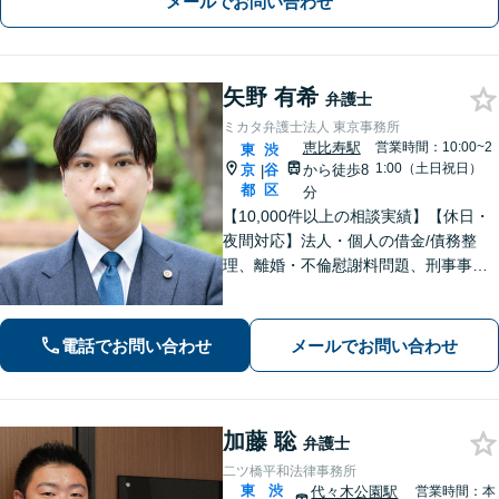
メールでお問い合わせ
矢野 有希
弁護士
ミカタ弁護士法人 東京事務所
恵比寿駅
営業時間：10:00~2
東
渋
1:00（土日祝日）
京
谷
から徒歩8
|
都
区
分
【10,000件以上の相談実績】【休日・
夜間対応】法人・個人の借金/債務整
理、離婚・不倫慰謝料問題、刑事事
件・少年事件/企業法務ならお任せくだ
さい。365日受付で、スピーディーに対
応いたします。
電話でお問い合わせ
メールでお問い合わせ
加藤 聡
弁護士
二ツ橋平和法律事務所
東
渋
代々木公園駅
営業時間：本