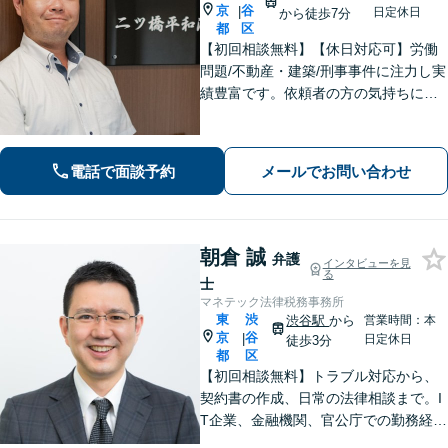
京
谷
|
日定休日
から徒歩7分
都
区
【初回相談無料】【休日対応可】労働
問題/不動産・建築/刑事事件に注力し実
績豊富です。依頼者の方の気持ちに寄
り添い、迅速な行動で難しい問題にも
誠実に対応します。
電話で面談予約
メールでお問い合わせ
朝倉 誠
弁護
インタビューを見
る
士
マネテック法律税務事務所
東
渋
渋谷駅
から
営業時間：本
京
谷
|
日定休日
徒歩3分
都
区
【初回相談無料】トラブル対応から、
契約書の作成、日常の法律相談まで。I
T企業、金融機関、官公庁での勤務経験
を有する弁護士が、あなたの法律問題