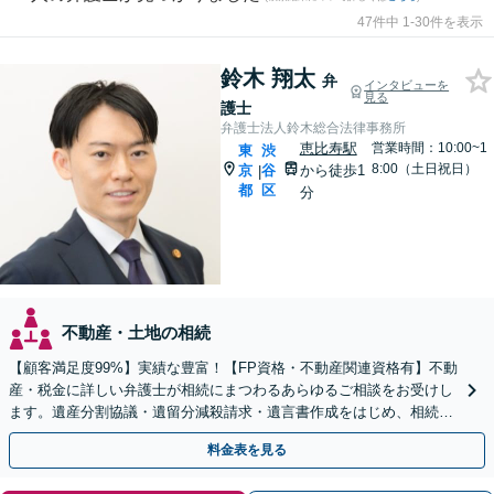
47件中 1-30件を表示
鈴木 翔太
弁
インタビューを
見る
護士
弁護士法人鈴木総合法律事務所
恵比寿駅
営業時間：10:00~1
東
渋
8:00（土日祝日）
京
谷
から徒歩1
|
都
区
分
不動産・土地の相続
【顧客満足度99%】実績な豊富！【FP資格・不動産関連資格有】不動
産・税金に詳しい弁護士が相続にまつわるあらゆるご相談をお受けし
ます。遺産分割協議・遺留分減殺請求・遺言書作成をはじめ、相続で
すでに揉めている方はどうぞご相談ください。
料金表を見る