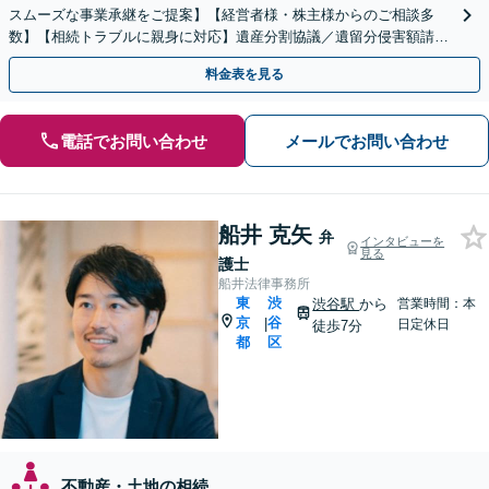
スムーズな事業承継をご提案】【経営者様・株主様からのご相談多
数】【相続トラブルに親身に対応】遺産分割協議／遺留分侵害額請求
／遺言書作成も丁寧に対応【40分相談無料】【渋谷駅3分】
料金表を見る
電話でお問い合わせ
メールでお問い合わせ
船井 克矢
弁
インタビューを
見る
護士
船井法律事務所
東
渋
渋谷駅
から
営業時間：本
京
谷
|
日定休日
徒歩7分
都
区
不動産・土地の相続