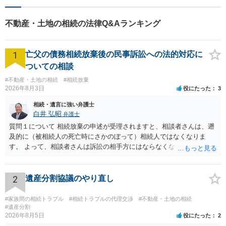
してくれる人が誰もいなくなってしまうという状況があり得るようで
あれば、施設への入居を検討せざるを得ないということもあり得るで
不動産・土地の相続の法律Q&Aランキング
しょうから、そのあたりを調停ないし審判の中で親族間で話し合うこ
とになろうかと思います。 詳細をお伺いしないことには正確な見通し
をお伝えすることができませんが、お母様の居住権を確実なものにし
1
亡父の債務相続放棄後の民事訴訟への法的対応に
たいということであれば、義姉とお母様との間で賃貸借契約を締結し
て、毎月賃料を支払うという道もあるかもしれません。 なお、お母様
ついての相談
の生活に必要な費用(賃料や介護費、その他生活費)については、まずは
#不動産・土地の相続
#相続放棄
お母様の収入・資産で賄い、足りない部分について親族間で扶養の順
2026年8月3日
役にたった
3
位・割合を決めて負担することになります。 色々と戦略を要すること
もあろうかと思いますので、お早めに個別に弁護士に相談をすること
相続・遺言に強い弁護士
白井 弘昭
弁護士
をお勧めいたします。
質問１について 相続放棄の申述が受理されますと、相談者さんは、遡
及的に（被相続人の死亡時にさかのぼって）相続人ではなくなりま
す。 よって、相談者さんは訴訟の相手方にはならなくなるので（明け
渡し請求の対象ではなくなるので）請求棄却となります。 相続放棄受
理証明を家庭裁判所で取得し、コピーを答弁書に添えて裁判所に提出
してください。 質問２について 請求棄却を求める答弁書を提出すれ
2
遺産分割協議のやり直し
ば、第１回期日は出席する必要がありません。その日は差支え（用事
があり出席できない）との記載で十分です。 質問３について 弁護士で
#家族間の相続トラブル
#相続トラブルの代理交渉
#不動産・土地の相続
はないので、ｍｉｎｔｓでの提出の必要は無いと思います。郵送（期
#遺産分割
2026年8月5日
役にたった
2
限までに届けばよい）で十分です。 詳細は、書面記載の裁判所書記官