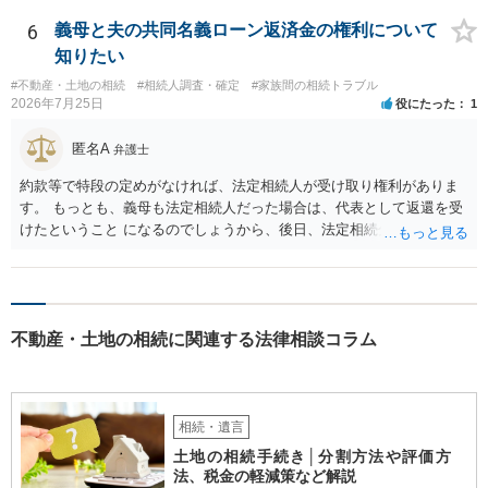
も相続権があります。つまり、孫５人に加えて「おじ又はおば」にも
相続権がある可能性があります。
6
義母と夫の共同名義ローン返済金の権利について
知りたい
#不動産・土地の相続
#相続人調査・確定
#家族間の相続トラブル
2026年7月25日
役にたった
1
匿名A
弁護士
約款等で特段の定めがなければ、法定相続人が受け取り権利がありま
す。 もっとも、義母も法定相続人だった場合は、代表として返還を受
けたということ になるのでしょうから、後日、法定相続分に基づいて
精算を求めることは可能と思います。
不動産・土地の相続に関連する法律相談コラム
相続・遺言
土地の相続手続き│分割方法や評価方
法、税金の軽減策など解説