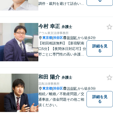
調停・裁判を避けて話合いで
の早期解決を目指します。特
に女性側からの支持を受けて
います。
今村 幸正
弁護士
アウル東京法律事務所
東京都
渋谷区
新宿駅
から徒歩2分
|
【初回相談無料】【新宿駅南
詳細を見
口5分】【夜間休日対応可】分
る
野ごとに専門性の高い弁護士
が対応、充実したリーガルサ
ービスの提供を目指します
和田 陽介
弁護士
花鳥法律事務所
東京都
渋谷区
渋谷駅
から徒歩3分
|
相続／離婚／不動産問題／交
詳細を見
通事故／借金問題その他ご相
る
談ください。