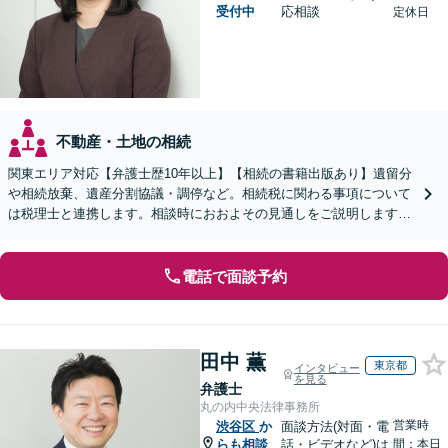
受付中
応相談
定休日
不動産・土地の相続
関東エリア対応【弁護士歴10年以上】【相続の書籍出版あり】遺留分
や相続放棄、遺産分割協議・調停など。相続税に関わる事項について
は税理士と連携します。相談時におおよその見通しをご説明します
【WEB面談可】
電話で面談予約
田中 薫
東京都
インタビュー
を見る
弁護士
丸の内中央法律事務所
営業時
渋谷区
か
面談方法(対面・電
らも相談
話・ビデオなど)は
間：本日