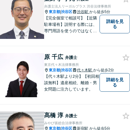
減額に向け、粘り強く取り組
弁護士法人リーガルプラス 渋谷法律事務所
みます【休日・夜間相談対
東京都
渋谷区
渋谷駅
から徒歩5分
|
応】
【完全個室で相談可】【近隣
詳細を見
駐車場有】説明する際には、
る
専門用語を使うのではなく、
平易な言葉でお伝えするよう
に努めています。丁寧にご意
向を伺いながら最善の解決に
原 千広
向けて、10年以上にわたる弁
弁護士
護士活動から得た知識・経験
東京代々木法律事務所
をフル活用して解決を目指し
東京都
渋谷区
代々木駅
から徒歩2分
|
ます。
【代々木駅より2分】【初回相
詳細を見
談無料】遺産相続、離婚・男
る
女問題に注力しています。
髙橋 淳
弁護士
みやび坂総合法律事務所
東京都
渋谷区
新宿駅
から徒歩5分
|