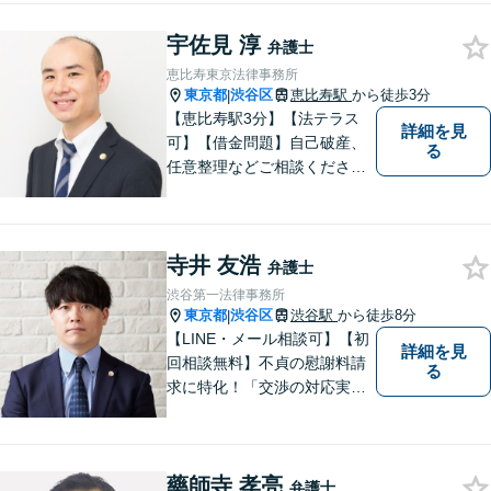
宇佐見 淳
弁護士
恵比寿東京法律事務所
東京都
渋谷区
恵比寿駅
から徒歩3分
|
【恵比寿駅3分】【法テラス
詳細を見
可】【借金問題】自己破産、
る
任意整理などご相談ください
【離婚問題】不貞慰謝料・財
産分与・親権など幅広く対応
できます【初回相談60分無
寺井 友浩
料】ご相談者さまに寄り添っ
弁護士
た解決方法をご提案します！
渋谷第一法律事務所
東京都
渋谷区
渋谷駅
から徒歩8分
|
【LINE・メール相談可】【初
詳細を見
回相談無料】不貞の慰謝料請
る
求に特化！「交渉の対応実績3
00件以上」多角的な視点で依
頼者さまをサポートし、最良
の解決を目指します。相手と
藥師寺 孝亮
の交渉を代理し、増額または
弁護士