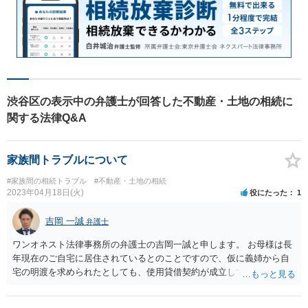
渋谷区の表示中の弁護士が回答した不動産・土地の相続に
関する法律Q&A
家族間トラブルについて
#家族間の相続トラブル
#不動産・土地の相続
2023年04月18日(火)
役にたった
1
吉岡 一誠
弁護士
ワンオネスト法律事務所の弁護士の吉岡一誠と申します。 お母様は長
年現在のご自宅に居住されているとのことですので、仮に義姉から自
宅の明渡を求められたとしても、使用貸借契約が成立していることな
どを理由として明渡を拒否できる可能性があろうかと思います。 ただ
し、例えば義姉が自宅を出て行ってしまって、お母様の生活の補助を