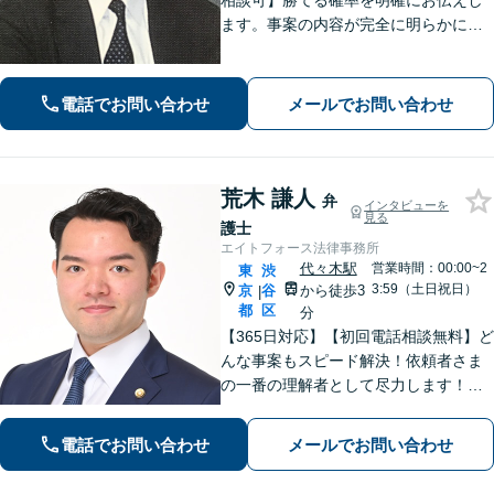
相談可】勝てる確率を明確にお伝えし
ます。事案の内容が完全に明らかにな
るまで、依頼者様のお話をじっくり伺
い、着実に実行します。都合の良いこ
とは一切言いません。安心しておまか
電話でお問い合わせ
メールでお問い合わせ
せください。
荒木 謙人
弁
インタビューを
見る
護士
エイトフォース法律事務所
代々木駅
営業時間：00:00~2
東
渋
3:59（土日祝日）
京
谷
から徒歩3
|
都
区
分
【365日対応】【初回電話相談無料】ど
んな事案もスピード解決！依頼者さま
の一番の理解者として尽力します！注
力分野は、刑事事件／詐欺・消費者問
題／インターネット／男女問題／相続
電話でお問い合わせ
メールでお問い合わせ
／債権回収／不動産／企業法務など
【完全個室】【代々木駅3分】