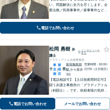
い、問題解決に全力を尽くします。企
業法務／民商事事件／家事事件など、
あらゆる分野に対応【四谷三丁目駅6
分】長年検事として尋常でない世界を
見てきた体験がフルに生かせる分野と
電話でお問い合わせ
考えています。
松岡 勇樹
弁
インタビューを
見る
護士
グラディアトル法律事務所
新宿御苑前
営業時間：00:00~
東
新
23:59（土日祝日）
京
宿
駅
から徒歩
|
都
区
3分
【電話相談可】【土日祝夜間対応可】
闘う弁護士事務所の「グラディアトル
（剣闘士）」です。依頼者様の気持ち
を代弁する弁護士であり続けるべく、
確固たるスタイルを貫きます。離婚・
電話でお問い合わせ
メールでお問い合わせ
刑事事件・相続など何でもご相談くだ