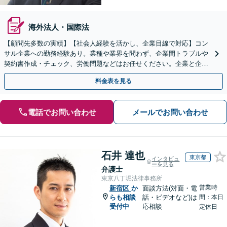
海外法人・国際法
【顧問先多数の実績】【社会人経験を活かし、企業目線で対応】コン
サル企業への勤務経験あり。業種や業界を問わず、企業間トラブルや
契約書作成・チェック、労働問題などはお任せください。企業と企業
の連携をつなぐ「橋渡し役」として、企業の発展をサポート
料金表を見る
電話でお問い合わせ
メールでお問い合わせ
石井 達也
東京都
インタビュ
ーを見る
弁護士
東京八丁堀法律事務所
営業時
新宿区
か
面談方法(対面・電
らも相談
話・ビデオなど)は
間：本日
受付中
応相談
定休日