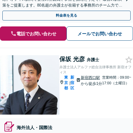
策をご提案します。80名超の弁護士が在籍する事務所のチーム力で迅
速解決！
料金表を見る
電話でお問い合わせ
メールでお問い合わせ
保坂 光彦
弁護士
弁護士法人アルファ総合法律事務所 新宿オフ
ィス
東
新
新宿西口駅
営業時間：09:00~
京
宿
|
17:00（土曜日）
から徒歩1分
都
区
海外法人・国際法