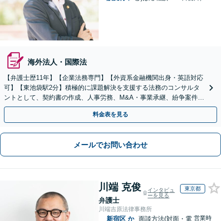
海外法人・国際法
【弁護士歴11年】【企業法務専門】【外資系金融機関出身・英語対応
可】【東池袋駅2分】積極的に課題解決を支援する法務のコンサルタ
ントとして、契約書の作成、人事労務、M&A・事業承継、紛争案件等
に広く対応致します【初回面談無料】
料金表を見る
メールでお問い合わせ
川端 克俊
東京都
インタビュ
ーを見る
弁護士
川端吉原法律事務所
営業時
新宿区
か
面談方法(対面・電