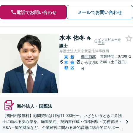
電話でお問い合わせ
メールでお問い合わせ
水本 佑冬
弁
インタビューを
見る
護士
弁護士法人東京新宿法律事務所
都庁前駅
営業時間：07:00~2
東
新
2:00（土日祝日）
京
宿
から徒歩0
|
都
区
分
海外法人・国際法
【初回相談無料】顧問契約は月額11,000円〜。いざというときに弁護
士に頼れる安心感を。顧問契約、契約書作成・債権回収・労務管理・
M&A・知的財産など、企業経営に関わる法的課題に総合的にサポート