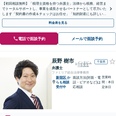
【初回相談無料】「税理士資格を持つ弁護士」法律から税務、経営ま
でトータルサポートし、事業を成長させるパートナーとして尽力いた
します「契約書の作成＆チェックはお任せ」「知的財産にも詳しい」
【顧問契約は4つのプラン】【完全個室】【新宿西口1分】
料金表を見る
電話で面談予約
メールで面談予約
辰野 樹市
千葉県
インタビュ
ーを見る
弁護士
ファミリア総合法律事務所
営業時
新宿区
か
面談方法(対面・電
らも相談
話・ビデオなど)は
間：本日
受付中
応相談
定休日