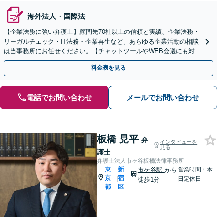
海外法人・国際法
【企業法務に強い弁護士】顧問先70社以上の信頼と実績、企業法務・
リーガルチェック・IT法務・企業再生など、あらゆる企業活動の相談
は当事務所にお任せください。【チャットツールやWEB会議にも対
応】
料金表を見る
電話でお問い合わせ
メールでお問い合わせ
板橋 晃平
弁
インタビューを
見る
護士
弁護士法人市ヶ谷板橋法律事務所
東
新
市ケ谷駅
から
営業時間：本
京
宿
|
日定休日
徒歩1分
都
区