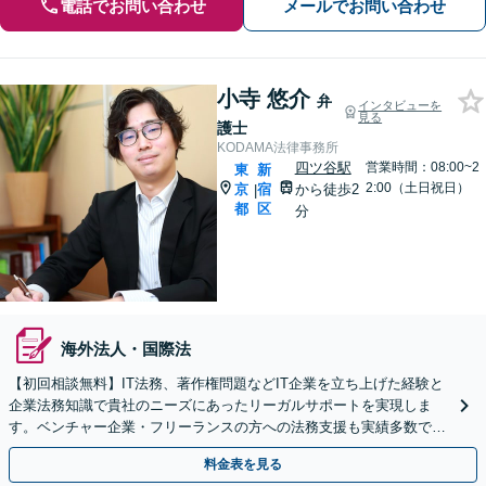
電話でお問い合わせ
メールでお問い合わせ
小寺 悠介
弁
インタビューを
見る
護士
KODAMA法律事務所
四ツ谷駅
営業時間：08:00~2
東
新
2:00（土日祝日）
京
宿
から徒歩2
|
都
区
分
海外法人・国際法
【初回相談無料】IT法務、著作権問題などIT企業を立ち上げた経験と
企業法務知識で貴社のニーズにあったリーガルサポートを実現しま
す。ベンチャー企業・フリーランスの方への法務支援も実績多数で
す。
料金表を見る