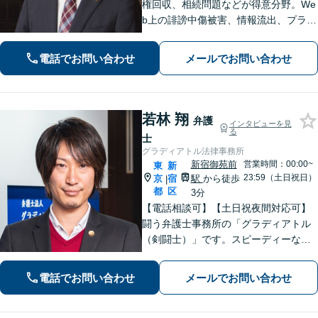
権回収、相続問題などが得意分野。We
b上の誹謗中傷被害、情報流出、プライ
バシー侵害のご相談にも対応できま
す。24時間365日対応。問題解決へ導
電話でお問い合わせ
メールでお問い合わせ
いてまいります。まずは事務所へご相
談ください。
若林 翔
弁護
インタビューを見
る
士
グラディアトル法律事務所
新宿御苑前
営業時間：00:00~
東
新
23:59（土日祝日）
京
宿
駅
から徒歩
|
都
区
3分
【電話相談可】【土日祝夜間対応可】
闘う弁護士事務所の「グラディアトル
（剣闘士）」です。スピーディーな対
応と断固として交渉に臨むスタイルを
貫きます。離婚・刑事事件・相続など
電話でお問い合わせ
メールでお問い合わせ
何でもご相談ください。