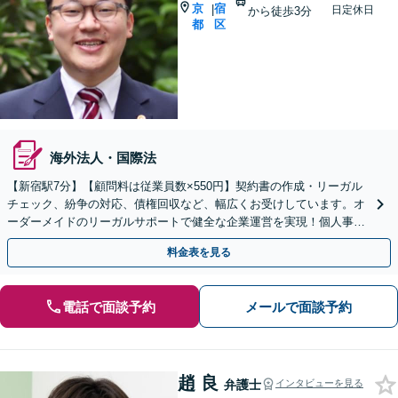
京
宿
|
日定休日
から徒歩3分
都
区
海外法人・国際法
【新宿駅7分】【顧問料は従業員数×550円】契約書の作成・リーガル
チェック、紛争の対応、債権回収など、幅広くお受けしています。オ
ーダーメイドのリーガルサポートで健全な企業運営を実現！個人事業
主・フリーランスの方もお気軽にご相談ください。
料金表を見る
電話で面談予約
メールで面談予約
趙 良
弁護士
インタビューを見る