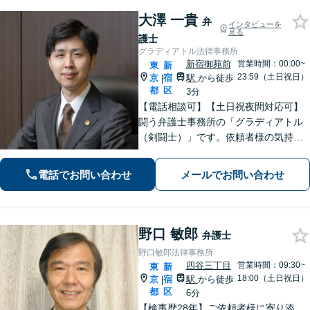
大澤 一貴
弁
インタビューを
見る
護士
グラディアトル法律事務所
新宿御苑前
営業時間：00:00~
東
新
23:59（土日祝日）
京
宿
駅
から徒歩
|
都
区
3分
【電話相談可】【土日祝夜間対応可】
闘う弁護士事務所の「グラディアトル
（剣闘士）」です。依頼者様の気持ち
を代弁する弁護士であり続けるべく、
確固たるスタイルを貫きます。離婚・
電話でお問い合わせ
メールでお問い合わせ
刑事事件・相続など何でもご相談くだ
さい。
野口 敏郎
弁護士
野口敏郎法律事務所
四谷三丁目
営業時間：09:30~
東
新
18:00（土日祝日）
京
宿
駅
から徒歩
|
都
区
6分
【検事歴28年】ご依頼者様に寄り添