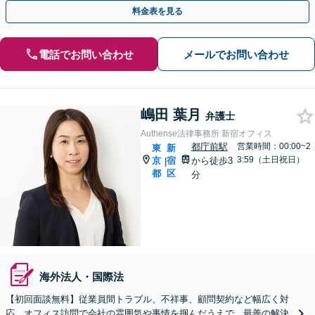
いたします【都庁前駅直結】【複数拠点あり】
料金表を見る
電話でお問い合わせ
メールでお問い合わせ
嶋田 葉月
弁護士
Authense法律事務所 新宿オフィス
都庁前駅
営業時間：00:00~2
東
新
3:59（土日祝日）
京
宿
から徒歩3
|
都
区
分
海外法人・国際法
【初回面談無料】従業員間トラブル、不祥事、顧問契約など幅広く対
応。オフィス訪問で会社の雰囲気や事情を掴んだうえで、最善の解決