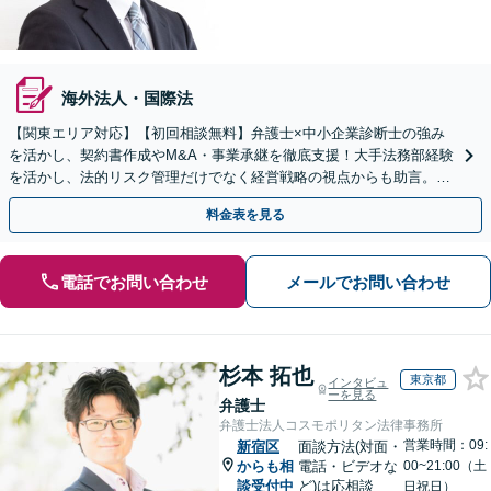
海外法人・国際法
【関東エリア対応】【初回相談無料】弁護士×中小企業診断士の強み
を活かし、契約書作成やM&A・事業承継を徹底支援！大手法務部経験
を活かし、法的リスク管理だけでなく経営戦略の視点からも助言。攻
めと守りの法務で、企業のさらなる成長に貢献します。
料金表を見る
電話でお問い合わせ
メールでお問い合わせ
杉本 拓也
東京都
インタビュ
ーを見る
弁護士
弁護士法人コスモポリタン法律事務所
営業時間：09:
新宿区
面談方法(対面・
からも相
電話・ビデオな
00~21:00（土
談受付中
ど)は応相談
日祝日）