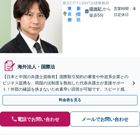
東京CITY LIGHT法律事務所
東
新
曙橋駅
から
営業時間：本
京
宿
|
日定休日
徒歩5分
都
区
海外法人・国際法
【日本と中国の弁護士資格有】国際取引契約の審査や外資系企業との
ビジネス提携を、両国の法制度を熟知した代表弁護士が直接サポー
ト！外部の確認を挟まないため素早い回答が可能です。スピード感重
視の企業様はご相談ください【初回相談無料】
料金表を見る
電話でお問い合わせ
メールでお問い合わせ