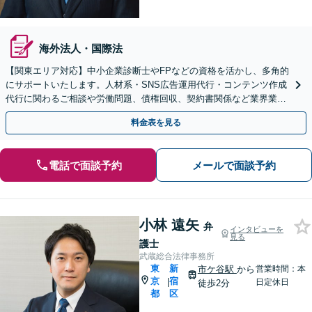
海外法人・国際法
【関東エリア対応】中小企業診断士やFPなどの資格を活かし、多角的
にサポートいたします。人材系・SNS広告運用代行・コンテンツ作成
代行に関わるご相談や労働問題、債権回収、契約書関係など業界業種
から規模に関わらず対応可能【初回相談無料】
料金表を見る
電話で面談予約
メールで面談予約
小林 遠矢
弁
インタビューを
見る
護士
武蔵総合法律事務所
東
新
市ケ谷駅
から
営業時間：本
京
宿
|
日定休日
徒歩2分
都
区