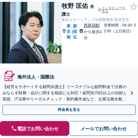
牧野 匡佑
弁
インタビューを
見る
護士
東京スタートアップ法律事務所 新宿支店
西新宿駅
営業時間：06:30~2
東
新
2:00（土日祝日）
京
宿
から徒歩1
|
都
区
分
海外法人・国際法
【経営をサポートする顧問弁護士】リーズナブルな顧問料金で法務の
みならず財務・会計に関する相談にも対応！顧問先70社以上の信頼と
実績、IT法務やリーガルチェック・契約書作成など、企業法務全般に
ついてお気軽にご相談ください。
料金表を見る
電話でお問い合わせ
メールでお問い合わせ