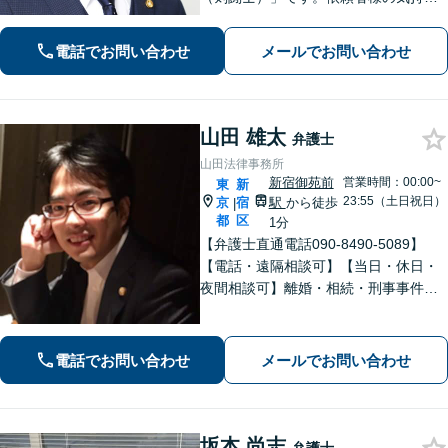
を代弁する弁護士であり続けるべく、
確固たるスタイルを貫きます。離婚・
電話でお問い合わせ
メールでお問い合わせ
刑事事件・相続など何でもご相談くだ
さい。
山田 雄太
弁護士
山田法律事務所
新宿御苑前
営業時間：00:00~
東
新
23:55（土日祝日）
京
宿
駅
から徒歩
|
都
区
1分
【弁護士直通電話090-8490-5089】
【電話・遠隔相談可】【当日・休日・
夜間相談可】離婚・相続・刑事事件に
豊富な経験と高い専門性を有していま
す。迅速かつ確実な対処により、解決
に導きます。
電話でお問い合わせ
メールでお問い合わせ
坂本 尚志