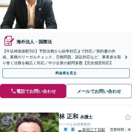
海外法人・国際法
【牛込神楽坂駅3分】予防法務から紛争対応まで対応／契約書の作
成、業務のリーガルチェック、労務問題、訴訟対応など、事業者を取
り巻く法務を幅広く対応／中小企業の顧問多数【完全個室対応】
料金表を見る
電話でお問い合わせ
メールでお問い合わせ
林 正和
弁護士
ベーグル法律事務所
東
新
新宿三丁目駅
営業時間：本