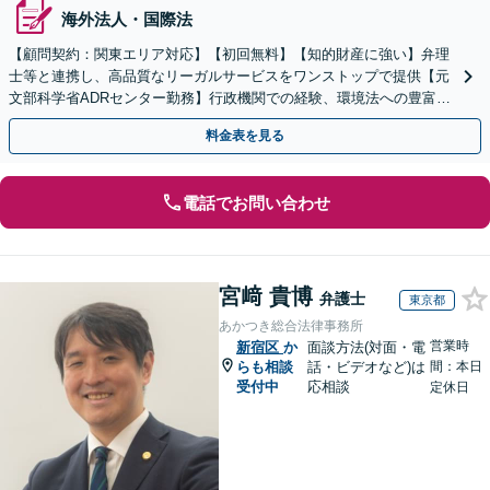
海外法人・国際法
【顧問契約：関東エリア対応】【初回無料】【知的財産に強い】弁理
士等と連携し、高品質なリーガルサービスをワンストップで提供【元
文部科学省ADRセンター勤務】行政機関での経験、環境法への豊富な
知識を活かし、事業者さまの抱える問題を解決へ導きます
料金表を見る
電話でお問い合わせ
宮﨑 貴博
弁護士
東京都
あかつき総合法律事務所
営業時
新宿区
か
面談方法(対面・電
らも相談
話・ビデオなど)は
間：本日
受付中
応相談
定休日