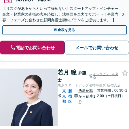
【リスクがあるからといって諦めない】スタートアップ・ベンチャー
企業・起業家の皆様の志を応援し、法務面を全力でサポート！事業内
容・フェーズに合わせた顧問弁護士契約プランをご提供します。【顧
問契約／企業法務】
料金表を見る
電話でお問い合わせ
メールでお問い合わせ
若月 瞳
弁護
インタビューを見
る
士
東京スタートアップ法律事務所 新宿支店
西新宿駅
営業時間：06:30~2
東
新
2:00（土日祝日）
京
宿
から徒歩1
|
都
区
分