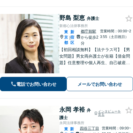
さい。
野島 梨恵
弁護士
新都心法律事務所
都庁前駅
営業時間：00:00~2
東
新
3:55（土日祝日）
京
宿
から徒歩2
|
都
区
分
【初回相談無料】【法テラス可】【男
女問題】男女両弁護士が在籍【借金問
題】任意整理や個人再生、自己破産な
ど、状況に合わせた最適な解決策 を
【労働問題】未払い残業代や不当解
雇、ハラスメント事案に強【夜間・ 休
電話でお問い合わせ
メールでお問い合わせ
日面談可】【完全個室】【新宿駅徒歩3
分】
永岡 孝裕
弁
インタビューを
見る
護士
永岡法律事務所
四谷三丁目
営業時間：09:00~
東
新