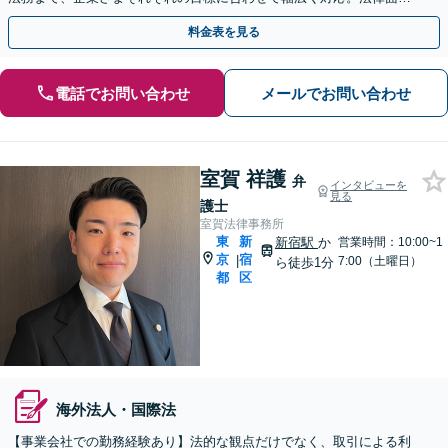
パートナーとして共に成長を目指します【新宿駅5分】
料金表を見る
電話でお問い合わせ
メールでお問い合わせ
室賀 祥護
弁
インタビューを
見る
護士
室賀法律事務所
東
新
新宿駅
か
営業時間：10:00~1
京
宿
|
7:00（土曜日）
ら徒歩1分
都
区
海外法人・国際法
【事業会社での勤務経験あり】法的な観点だけでなく、取引による利