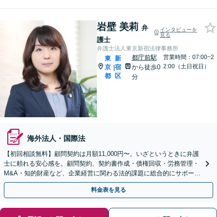
岩壁 美莉
弁
インタビューを
見る
護士
弁護士法人東京新宿法律事務所
都庁前駅
営業時間：07:00~2
東
新
2:00（土日祝日）
京
宿
から徒歩0
|
都
区
分
海外法人・国際法
【初回相談無料】顧問契約は月額11,000円〜。いざというときに弁護
士に頼れる安心感を。顧問契約、契約書作成・債権回収・労務管理・
M&A・知的財産など、企業経営に関わる法的課題に総合的にサポート
いたします【都庁前駅直結】【複数拠点あり】
料金表を見る