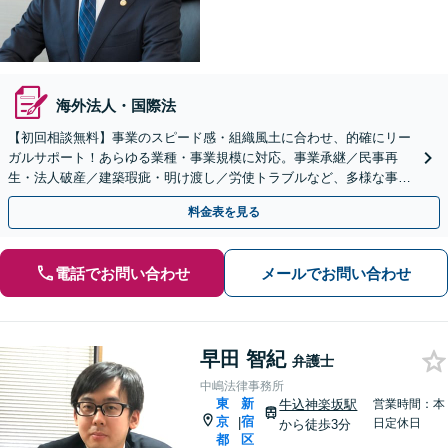
海外法人・国際法
【初回相談無料】事業のスピード感・組織風土に合わせ、的確にリー
ガルサポート！あらゆる業種・事業規模に対応。事業承継／民事再
生・法人破産／建築瑕疵・明け渡し／労使トラブルなど、多様な事案
に精通。顧問契約の実績多数【市ケ谷駅2分】【電話相談可】
料金表を見る
電話でお問い合わせ
メールでお問い合わせ
早田 智紀
弁護士
中嶋法律事務所
東
新
牛込神楽坂駅
営業時間：本
京
宿
|
日定休日
から徒歩3分
都
区