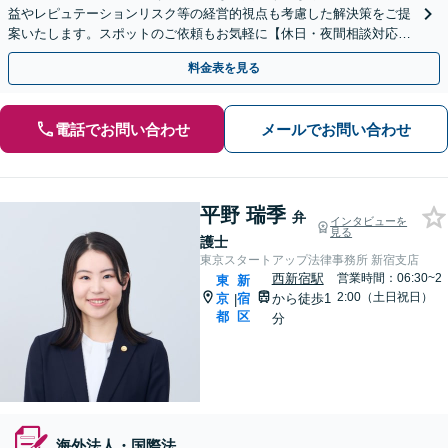
益やレピュテーションリスク等の経営的視点も考慮した解決策をご提
案いたします。スポットのご依頼もお気軽に【休日・夜間相談対応】
【新宿駅1分】
料金表を見る
電話でお問い合わせ
メールでお問い合わせ
平野 瑞季
弁
インタビューを
見る
護士
東京スタートアップ法律事務所 新宿支店
西新宿駅
営業時間：06:30~2
東
新
2:00（土日祝日）
京
宿
から徒歩1
|
都
区
分
海外法人・国際法