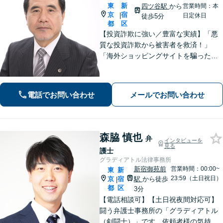
東
新
四ツ谷駅
から
営業時間：本
京
宿
|
日定休日
徒歩5分
都
区
【投資詐欺に強い／豊富な実績】「悪
質な投資詐欺から被害者を救済！」
「海外ショッピングサイトを騙った詐
欺に注意！」依頼者さまの痛みに寄り
添って丁寧なヒアリングをおこない、
少しでも多くの返金が得られるよう尽
電話でお問い合わせ
メールでお問い合わせ
力します！
森脇 慎也
弁
インタビューを
見る
護士
グラディアトル法律事務所
新宿御苑前
営業時間：00:00~
東
新
23:59（土日祝日）
京
宿
駅
から徒歩
|
都
区
3分
【電話相談可】【土日祝夜間対応可】
闘う弁護士事務所の「グラディアトル
（剣闘士）」です。依頼者様の気持ち