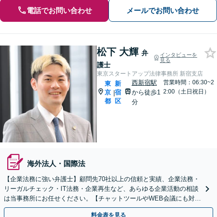
電話でお問い合わせ
メールでお問い合わせ
松下 大輝
弁
インタビューを
見る
護士
東京スタートアップ法律事務所 新宿支店
西新宿駅
営業時間：06:30~2
東
新
2:00（土日祝日）
京
宿
から徒歩1
|
都
区
分
海外法人・国際法
【企業法務に強い弁護士】顧問先70社以上の信頼と実績、企業法務・
リーガルチェック・IT法務・企業再生など、あらゆる企業活動の相談
は当事務所にお任せください。【チャットツールやWEB会議にも対
応】
料金表を見る