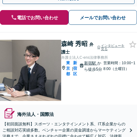
電話でお問い合わせ
メールでお問い合わせ
森崎 秀昭
弁
インタビューを
見る
護士
弁護士法人C-ens法律事務所
東
新
新宿駅
か
営業時間：10:00~1
京
宿
|
8:00（土曜日）
ら徒歩5分
都
区
海外法人・国際法
【初回面談無料】スポーツ・エンタテインメント系、IT系企業からの
ご相談対応実績多数。ベンチャー企業の資金調達からマーケティング
法務まで、企業さまそれぞれの目標に合わせて幅広く対応。法律面の