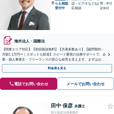
らも相談
話・ビデオなど)は
間：本日
受付中
応相談
定休日
海外法人・国際法
【関東エリア対応】【初回面談無料】【共著多数あり】【顧問契約：
月額1.1万円〜｜スポットも歓迎】スピード重視の法務サポートで、企
業・個人事業主・フリーランスの安心な経営を支えます。まずはお気
軽にご相談ください【秘密厳守】【休日・夜間相談可】
料金表を見る
電話でお問い合わせ
メールでお問い合わせ
田中 保彦
弁護士
田中保彦法律事務所