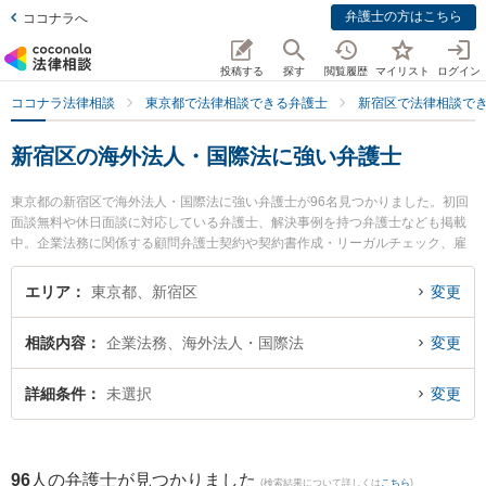
弁護士の方はこちら
ココナラへ
投稿する
探す
閲覧履歴
マイリスト
ログイン
ココナラ法律相談
東京都で法律相談できる弁護士
新宿区で法律相談で
新宿区の海外法人・国際法に強い弁護士
東京都の新宿区で海外法人・国際法に強い弁護士が96名見つかりました。初回
面談無料や休日面談に対応している弁護士、解決事例を持つ弁護士なども掲載
中。企業法務に関係する顧問弁護士契約や契約書作成・リーガルチェック、雇
用契約書・就業規則作成等の細かな分野での絞り込み検索もでき便利です。特
にアスク総合法律事務所の渡邊 耀弁護士や東京スタートアップ法律事務所 新宿
エリア
東京都、新宿区
変更
支店の松下 大輝弁護士、弁護士法人C-ens法律事務所の森崎 秀昭弁護士のプロ
フィール情報や弁護士費用、強みなどが注目されています。『新宿区で土日や
相談内容
企業法務、海外法人・国際法
変更
夜間に発生した海外法人・国際法のトラブルを今すぐに弁護士に相談したい』
『海外法人・国際法のトラブル解決の実績豊富な近くの弁護士を検索したい』
『初回相談無料で海外法人・国際法を法律相談できる新宿区内の弁護士に相談
詳細条件
未選択
変更
予約したい』などでお困りの相談者さんにおすすめです。
96
人の弁護士が見つかりました
(検索結果について詳しくは
こちら
)