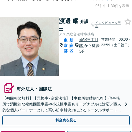
96件中 1-30件を表示
渡邊 耀
弁護
インタビューを見
る
士
アスク総合法律事務所
新宿三丁目
営業時間：06:00~
東
新
23:59（土日祝日）
京
宿
駅
から徒歩
|
都
区
3分
海外法人・国際法
【初回相談無料】【元検事×企業法務】【事務所実績約40年】他事務
所で消極的な複雑困難事案や小規模事案もリーズナブルに対応／職人
的な個人パートナーとして高い紛争解決力によるトータルサポート
【顧問契約OK】【オンライン面談対応】新宿三丁目駅3分
料金表を見る