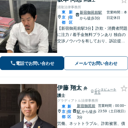
弁護士
清陵法律事務所
東
新
新宿御苑前駅
営業時間：本
京
宿
|
日定休日
から徒歩3分
都
区
【新宿御苑前駅3分】詐欺・消費者問題
に注力 / 着手金無料プランあり 独自の
交渉ノウハウを有しており、訴訟提起
に至る前のスムーズな解決を目指しま
す。ぜひご相談ください。【電話・メ
ール・WEB相談可】
電話でお問い合わせ
メールでお問い合わせ
伊藤 翔太
弁
インタビューを
見る
護士
グラディアトル法律事務所
新宿御苑前
営業時間：00:00~
東
新
23:59（土日祝日）
京
宿
駅
から徒歩
|
都
区
3分
労働、ネットトラブル、詐欺被害、債