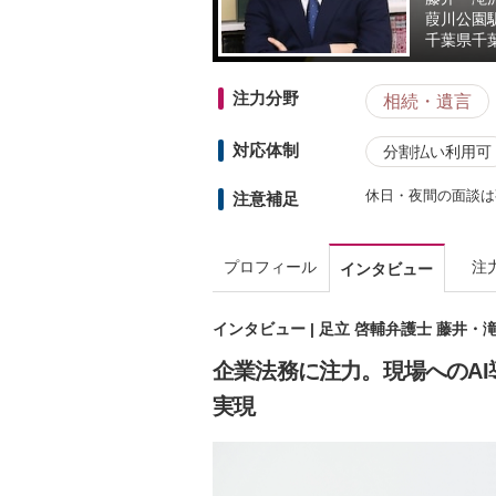
葭川公園
千葉県
千
注力分野
相続・遺言
対応体制
分割払い利用可
休日・夜間の面談は
注意補足
プロフィール
注
インタビュー
インタビュー | 足立 啓輔弁護士 藤井
企業法務に注力。現場へのAI
実現