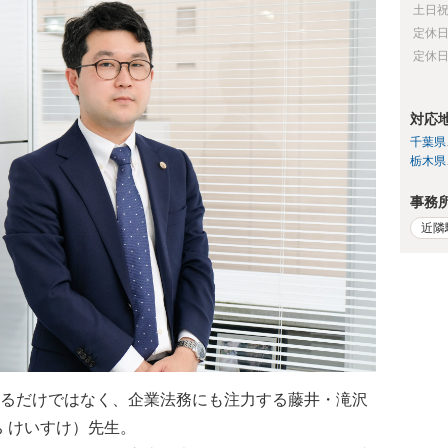
土日
定休
定休
対応
千葉県
栃木県
事務
近隣
るだけではなく、企業法務にも注力する藤井・滝沢
ち けいすけ）先生。