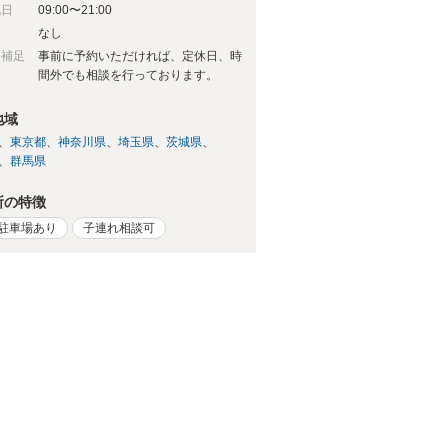
祝日
09:00〜21:00
日
なし
日補足
事前に予約いただければ、定休日、時
間外でも相談を行っております。
地域
東京都
神奈川県
埼玉県
茨城県
群馬県
所の特徴
駐車場あり
子連れ相談可