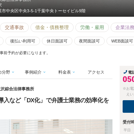
駅
葉市中央区中央3-5-1千葉中央トーセイビル9階
交通事故
借金・債務整理
労働・雇用
企業法
後払い利用可
休日面談可
夜間面談可
WEB面談可
事前予約が必要になります。
力分野
事例紹介
料金表
アクセス
電
05
・滝沢綜合法律事務所
※お電
えい
導入など「DX化」で弁護士業務の効率化を
受付
平日