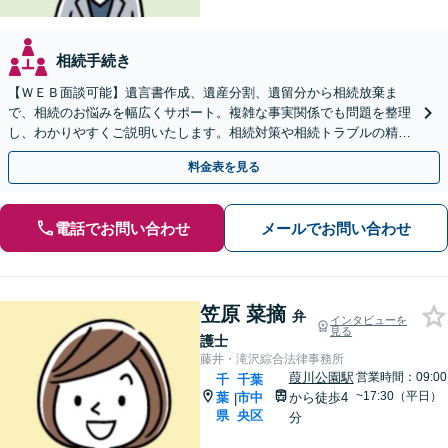
相続手続き
【ＷＥＢ面談可能】遺言書作成、遺産分割、遺留分から相続放棄ま
で、相続のお悩みを幅広くサポート。複雑な事実関係でも問題を整理
し、わかりやすくご説明いたします。相続対策や相続トラブルの精神
的なご負担を減らし、最適な解決を目指します。
料金表を見る
電話でお問い合わせ
メールでお問い合わせ
笠原 菜摘
弁
インタビューを
見る
護士
藤井・滝沢綜合法律事務所
葭川公園駅
営業時間：09:00
千
千葉
~17:30（平日）
葉
市中
から徒歩4
|
県
央区
分