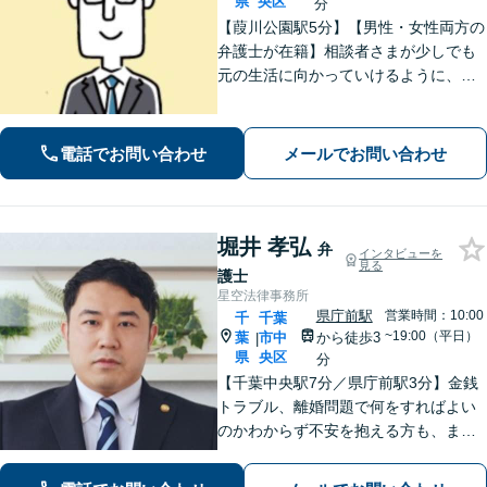
県
央区
分
【葭川公園駅5分】【男性・女性両方の
弁護士が在籍】相談者さまが少しでも
元の生活に向かっていけるように、最
大限尽力させていただきます。まずは
お気軽にご相談ください。【事前予約
で休日・夜間面談可】【完全個室】
電話でお問い合わせ
メールでお問い合わせ
堀井 孝弘
弁
インタビューを
見る
護士
星空法律事務所
県庁前駅
営業時間：10:00
千
千葉
~19:00（平日）
葉
市中
から徒歩3
|
県
央区
分
【千葉中央駅7分／県庁前駅3分】金銭
トラブル、離婚問題で何をすればよい
のかわからず不安を抱える方も、まず
はお気軽にご相談ください。交通事
故：軽微に見えるケガでも、裁判基準