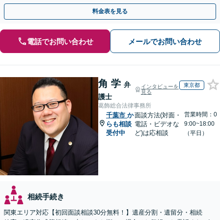
続は次世代を見据えたご提案。生前対策もお任せを
料金表を見る
電話でお問い合わせ
メールでお問い合わせ
角 学
弁
東京都
インタビューを
見る
護士
葛飾総合法律事務所
営業時間：0
千葉市
か
面談方法(対面・
らも相談
電話・ビデオな
9:00~18:00
受付中
ど)は応相談
（平日）
相続手続き
関東エリア対応【初回面談相談30分無料！】遺産分割・遺留分・相続