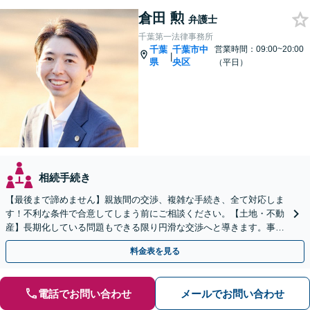
倉田 勲
弁護士
千葉第一法律事務所
千葉
千葉市中
営業時間：09:00~20:00
|
県
央区
（平日）
相続手続き
【最後まで諦めません】親族間の交渉、複雑な手続き、全て対応しま
す！不利な条件で合意してしまう前にご相談ください。【土地・不動
産】長期化している問題もできる限り円滑な交渉へと導きます。事業
承継／相続放棄も対応可能。【JR千葉駅近く】駐車場あり
料金表を見る
電話でお問い合わせ
メールでお問い合わせ