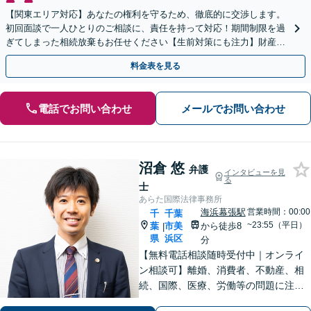
【関東エリア対応】あなたの権利を守るため、徹底的に交渉します。
初回面談で一人ひとりのご相談に、責任を持って対応！期間制限を過
ぎてしまった相続放棄もお任せください【生前対策にも注力】財産管
理から遺言書の作成・執行まで、一括してサポート
料金表を見る
電話でお問い合わせ
メールでお問い合わせ
沼倉 悠
弁護
インタビューを見
る
士
あらた国際法律事務所
海浜幕張駅
営業時間：00:00
千
千葉
~23:55（平日）
葉
市美
から徒歩8
|
県
浜区
分
【無料電話相談随時受付中｜オンライ
ン相談可】離婚、消費者、不動産、相
続、国際、医療、労働等の問題に注力
し、10年間弁護士として活動してきま