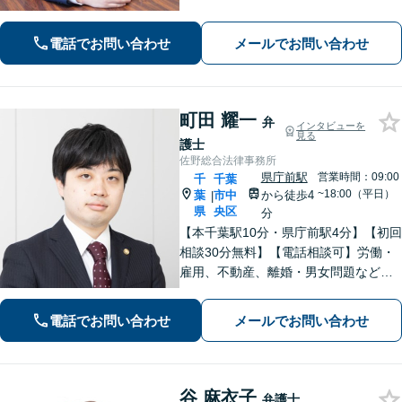
す。地域に信頼されている歴史のある
法律事務所です。
電話でお問い合わせ
メールでお問い合わせ
町田 耀一
弁
インタビューを
見る
護士
佐野総合法律事務所
県庁前駅
営業時間：09:00
千
千葉
~18:00（平日）
葉
市中
から徒歩4
|
県
央区
分
【本千葉駅10分・県庁前駅4分】【初回
相談30分無料】【電話相談可】労働・
雇用、不動産、離婚・男女問題など、
さまざまな法律トラブルに対応してい
ます。1件1件、真摯に向き合うことを
電話でお問い合わせ
メールでお問い合わせ
大切に、丁寧なリーガルサービスを提
供いたします。ぜひご相談ください。
谷 麻衣子
弁護士