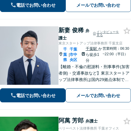
した。相談者・依頼者に寄り添った対
電話でお問い合わせ
メールでお問い合わせ
応を心がけ、他事務所で難しいと言わ
れた事案も依頼者と二人三脚で解決に
導きます。
新妻 俊稀
弁
インタビューを
見る
護士
東京スタートアップ法律事務所 千葉支店
千葉駅
か
営業時間：06:30
千
千葉
~22:00（平日）
葉
市中
ら徒歩1
|
県
央区
分
【離婚・不倫の慰謝料・刑事事件(加害
者側)・交通事故など】東京スタートア
ップ法律事務所は国内29拠点体制で全
国対応！【ご自宅からの電話相談にも
対応(法律相談は完全予約制)】各分野で
電話でお問い合わせ
メールでお問い合わせ
専門性の高い弁護士が寄り添い解決を
サポートします。
阿萬 芳郎
弁護士
ベリーベスト法律事務所 千葉オフィス