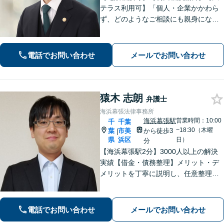
テラス利用可】「個人・企業かかわら
ず、どのようなご相談にも親身になっ
て対応します」企業法務／交通事故／
離婚問題／借金問題／刑事事件など、
幅広くサポート。【夜間・休日面談
電話でお問い合わせ
メールでお問い合わせ
可】【完全個室】【本千葉駅徒歩３
分】
猿木 志朗
弁護士
海浜幕張法律事務所
海浜幕張駅
営業時間：10:00
千
千葉
~18:30（木曜
葉
市美
から徒歩3
|
県
浜区
日）
分
【海浜幕張駅2分】3000人以上の解決
実績【借金・債務整理】メリット・デ
メリットを丁寧に説明し、任意整理・
個人再生・自己破産を検討します【刑
事事件】お問い合わせは原則翌営業日
以内に回答、電話は弁護士直通です
電話でお問い合わせ
メールでお問い合わせ
【休日・夜間面談は事前予約】