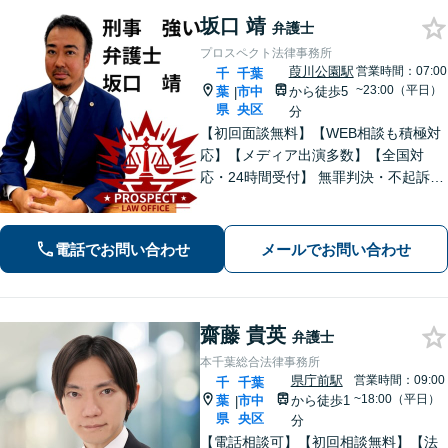
坂口 靖
弁護士
プロスペクト法律事務所
葭川公園駅
営業時間：07:00
千
千葉
~23:00（平日）
葉
市中
から徒歩5
|
県
央区
分
【初回面談無料】【WEB相談も積極対
応】【メディア出演多数】【全国対
応・24時間受付】 無罪判決・不起訴多
数の“実力派”弁護士が直接対応！刑事弁
護に精通し、圧倒的な交渉力で最善の
結果へ。粘り強く、鋭く、そして迅速
電話でお問い合わせ
メールでお問い合わせ
に。明朗な料金体系で安心サポート。
齋藤 貴英
弁護士
本千葉総合法律事務所
県庁前駅
営業時間：09:00
千
千葉
~18:00（平日）
葉
市中
から徒歩1
|
県
央区
分
【電話相談可】【初回相談無料】【法