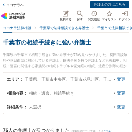
弁護士の方はこちら
ココナラへ
投稿する
探す
閲覧履歴
マイリスト
ログイン
ココナラ法律相談
千葉県で法律相談できる弁護士
千葉市で法律相談で
千葉市の相続手続きに強い弁護士
千葉県の千葉市で相続手続きに強い弁護士が76名見つかりました。初回面談無
料や休日面談に対応している弁護士、解決事例を持つ弁護士なども掲載中。相
続・遺言に関係する家族間の相続トラブルや認知症の相続、遺産分割等の細か
な分野での絞り込み検索もでき便利です。特にSfil法律事務所の石田 珠美弁護士
や弁護士法人ALG＆Associates 千葉法律事務所の大木 昌志弁護士、竹中法律事
エリア
千葉県、千葉市中央区、千葉市花見川区、千葉市稲毛区、千葉市若葉区、千葉市緑区、千葉市美浜区
変更
務所の竹中 恵弁護士のプロフィール情報や弁護士費用、強みなどが注目されて
います。『千葉市で土日や夜間に発生した相続手続きのトラブルを今すぐに弁
相談内容
相続・遺言、相続手続き
変更
護士に相談したい』『相続手続きのトラブル解決の実績豊富な近くの弁護士を
検索したい』『初回相談無料で相続手続きを法律相談できる千葉市内の弁護士
に相談予約したい』などでお困りの相談者さんにおすすめです。
詳細条件
未選択
変更
76
人の弁護士が見つかりました
(検索結果について詳しくは
こちら
)