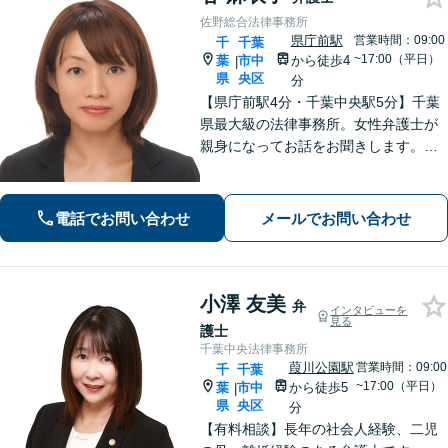
佐野総合法律事務所
県庁前駅
営業時間：09:00
千
千葉
~17:00（平日）
葉
市中
から徒歩4
|
県
央区
分
【県庁前駅4分・千葉中央駅5分】千葉
県最大級の法律事務所。女性弁護士が
親身になってお話をお聞きします。不
動産トラブル／債権回収／債務整理な
ど身近な法律トラブルはお任せくださ
い。【初回相談30分無料】【夜間・休
電話でお問い合わせ
メールでお問い合わせ
日の相談可能】
小澤 友美
弁
インタビューを
見る
護士
千葉中央法律事務所
葭川公園駅
営業時間：09:00
千
千葉
~17:00（平日）
葉
市中
から徒歩5
|
県
央区
分
【有料相談】長年の社会人経験、二児