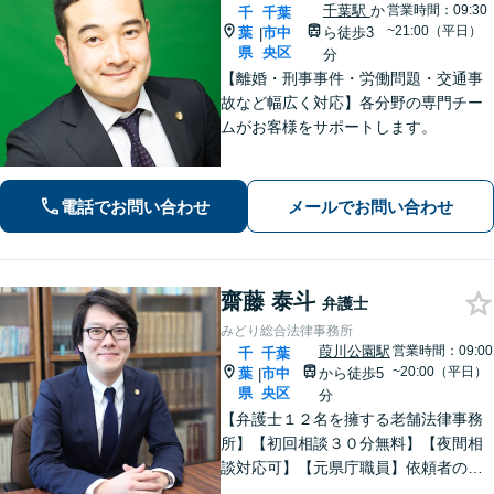
千葉駅
か
営業時間：09:30
千
千葉
~21:00（平日）
葉
市中
ら徒歩3
|
県
央区
分
【離婚・刑事事件・労働問題・交通事
故など幅広く対応】各分野の専門チー
ムがお客様をサポートします。
電話でお問い合わせ
メールでお問い合わせ
齋藤 泰斗
弁護士
みどり総合法律事務所
葭川公園駅
営業時間：09:00
千
千葉
~20:00（平日）
葉
市中
から徒歩5
|
県
央区
分
【弁護士１２名を擁する老舗法律事務
所】【初回相談３０分無料】【夜間相
談対応可】【元県庁職員】依頼者の方
の一番身近な相談相手を目指していま