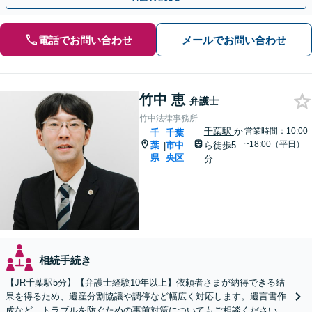
電話でお問い合わせ
メールでお問い合わせ
竹中 恵
弁護士
竹中法律事務所
千葉駅
か
営業時間：10:00
千
千葉
~18:00（平日）
葉
市中
ら徒歩5
|
県
央区
分
相続手続き
【JR千葉駅5分】【弁護士経験10年以上】依頼者さまが納得できる結
果を得るため、遺産分割協議や調停など幅広く対応します。遺言書作
成など、トラブルを防ぐための事前対策についてもご相談ください