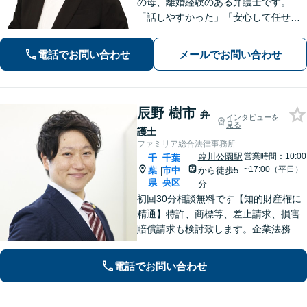
の母、離婚経験のある弁護士です。
「話しやすかった」「安心して任せら
れた」といったお声を頂戴していま
す。最後まで話を遮らずにお聞きし、
電話でお問い合わせ
メールでお問い合わせ
丁寧な対応を心がけます。お気軽にご
相談ください【JR千葉駅15分、葭川公
園駅5分】
辰野 樹市
弁
インタビューを
見る
護士
ファミリア総合法律事務所
葭川公園駅
営業時間：10:00
千
千葉
~17:00（平日）
葉
市中
から徒歩5
|
県
央区
分
初回30分相談無料です【知的財産権に
精通】特許、商標等、差止請求、損害
賠償請求も検討致します。企業法務・
顧問契約・刑事事件・離婚・相続・不
動産など分野の区別なく、複雑・特殊
電話でお問い合わせ
な事案でも全力で対応します。千葉県
内に限らず、関東エリア内であれば出
張可