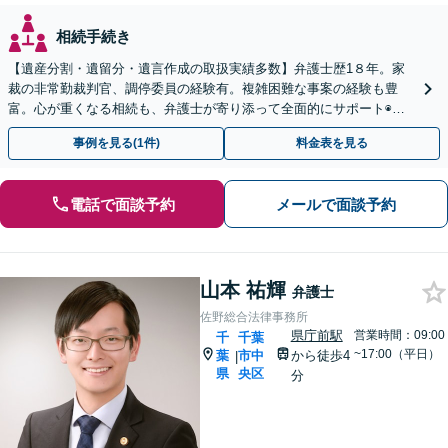
相続手続き
【遺産分割・遺留分・遺言作成の取扱実績多数】弁護士歴1８年。家
裁の非常勤裁判官、調停委員の経験有。複雑困難な事案の経験も豊
富。心が重くなる相続も、弁護士が寄り添って全面的にサポート◉オ
ンライン相談可◉ 【千葉駅徒歩13分】
事例を見る(1件)
料金表を見る
電話で面談予約
メールで面談予約
山本 祐輝
弁護士
佐野総合法律事務所
県庁前駅
営業時間：09:00
千
千葉
~17:00（平日）
葉
市中
から徒歩4
|
県
央区
分