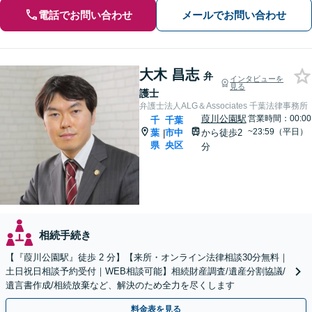
電話でお問い合わせ
メールでお問い合わせ
大木 昌志
弁
インタビューを
見る
護士
弁護士法人ALG＆Associates 千葉法律事務所
葭川公園駅
営業時間：00:00
千
千葉
~23:59（平日）
葉
市中
から徒歩2
|
県
央区
分
相続手続き
【『葭川公園駅』徒歩 2 分】【来所・オンライン法律相談30分無料｜
土日祝日相談予約受付｜WEB相談可能】相続財産調査/遺産分割協議/
遺言書作成/相続放棄など、解決のため全力を尽くします
料金表を見る