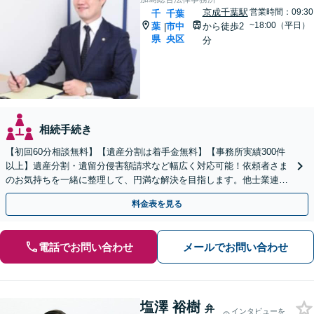
京成千葉駅
営業時間：09:30
千
千葉
~18:00（平日）
葉
市中
から徒歩2
|
県
央区
分
相続手続き
【初回60分相談無料】【遺産分割は着手金無料】【事務所実績300件
以上】遺産分割・遺留分侵害額請求など幅広く対応可能！依頼者さま
のお気持ちを一緒に整理して、円満な解決を目指します。他士業連携
でスピード解決【出張相談OK】
料金表を見る
電話でお問い合わせ
メールでお問い合わせ
塩澤 裕樹
弁
インタビューを