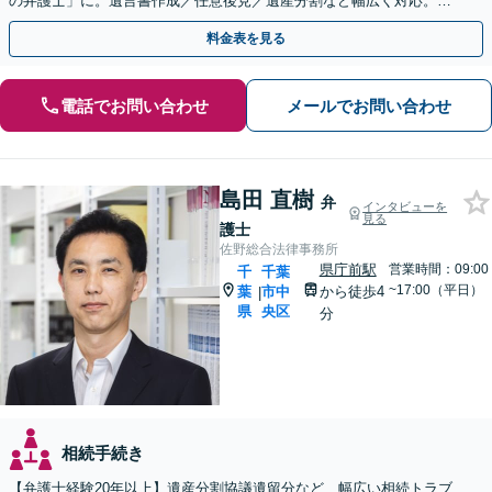
の弁護士」に。遺言書作成／任意後見／遺産分割など幅広く対応。お
気軽にご相談ください！【初回来所相談30分無料】
料金表を見る
電話でお問い合わせ
メールでお問い合わせ
島田 直樹
弁
インタビューを
見る
護士
佐野総合法律事務所
県庁前駅
営業時間：09:00
千
千葉
~17:00（平日）
葉
市中
から徒歩4
|
県
央区
分
相続手続き
【弁護士経験20年以上】遺産分割協議遺留分など、幅広い相続トラブ