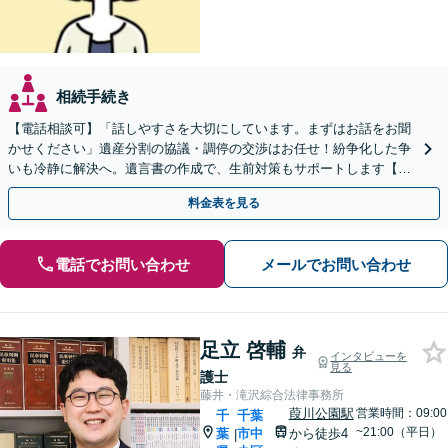
相続手続き
【電話相談可】「話しやすさを大切にしています。まずはお話をお聞
かせください」遺産分割の協議・調停の交渉はお任せ！紛争化した争
いも冷静に解決へ。遺言書の作成で、生前対策もサポートします【夜
間・休日面談可】【葭川公園駅5分】
料金表を見る
電話でお問い合わせ
メールでお問い合わせ
足立 啓輔
弁
インタビューを
見る
護士
藤井・滝沢綜合法律事務所
葭川公園駅
営業時間：09:00
千
千葉
~21:00（平日）
葉
市中
から徒歩4
|