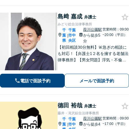
島﨑 嘉成
弁護士
みどり総合法律事務所
葭川公園駅
営業時間：09:00
千
千葉
~20:00（平日）
葉
市中
から徒歩5
|
県
央区
分
【初回相談30分無料】🚨急ぎの相談に
も対応！【弁護士1２名を擁する老舗法
律事務所】【男女問題】浮気・不倫の
慰謝料・親権問題などご相談ください
【借金問題】最適な債務整理をご提案
【債権回収】売掛金の回収はお任せ
電話で面談予約
メールで面談予約
【葭川公園駅5分／千葉中央駅10分】
德田 裕哉
弁護士
藤井・滝沢綜合法律事務所
葭川公園駅
営業時間：09:00
千
千葉
~17:00（平日）
葉
市中
から徒歩4
|