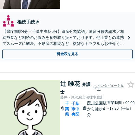
相続手続き
【県庁前駅4分・千葉中央駅5分】遺産分割協議／遺留分侵害請求／相
続放棄など相続のお悩みを多数取り扱っております。他士業との連携
でスムーズに解決。不動産の相続など、複雑なトラブルもお任せくだ
さい。【初回面談相談30分無料】
料金表を見る
辻 唯花
弁護
インタビューを見
る
士
藤井・滝沢綜合法律事務所
葭川公園駅
営業時間：09:00
千
千葉
~17:30（平日）
葉
市中
から徒歩4
|
県
央区
分