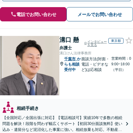
電話でお問い合わせ
メールでお問い合わせ
溝口 懸
東京都
インタビュー
を見る
弁護士
溝口けん法律事務所
営業時間：0
千葉市
か
面談方法(対面・
らも相談
電話・ビデオな
9:00~18:00
受付中
ど)は応相談
（平日）
相続手続き
【全国対応／全国出張に対応】【電話相談可】実績10年で多数の相続
問題を解決！段階を問わず幅広くサポート【初回30分面談無料】使い
込み・遺留分など泥沼化した事案に強い。相続放棄も対応。不動産相