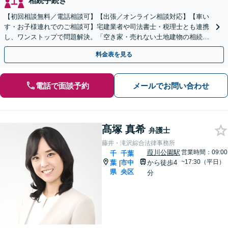
相続手続き
【初回相談無料／電話相談可】【出張／オンライン相談対応】【車い
す・お子様連れでのご相談可】宅建業者や司法書士・税理士とも連携
し、ワンストップで問題解決。「空き家・売れない土地建物の相続／
権利関係が複雑な不動産相続もお任せください」
料金表を見る
電話で面談予約
メールでお問い合わせ
髙塚 真希
弁護士
藤井・滝沢綜合法律事務所
葭川公園駅
営業時間：09:00
千
千葉
~17:30（平日）
葉
市中
から徒歩4
|
県
央区
分