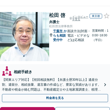
松田 啓
東京都
インタビュー
を見る
弁護士
松田啓法律事務所
営業時間：1
千葉市
か
面談方法(対面・
らも相談
電話・ビデオな
0:00~18:00
受付中
ど)は応相談
（平日）
相続手続き
【関東エリア対応】【初回相談無料】【弁護士歴30年以上】遺産分
割、遺留分、相続放棄、遺言書の作成など、豊富な実績があります。
不動産や税金が絡む問題は、不動産鑑定士や土地家屋調査士、税理士
と提携【事前予約で、休日・夜間面談可】【WEB面談可】
料金表を見る