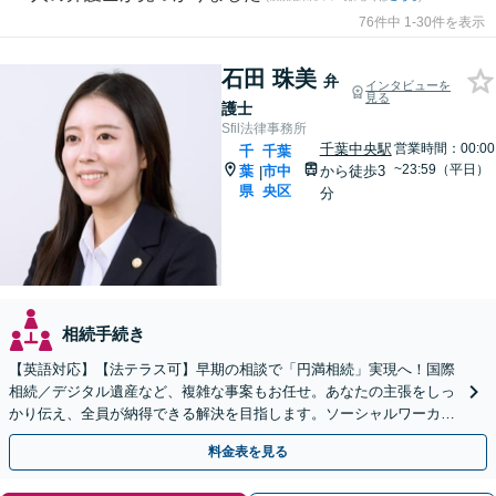
76件中 1-30件を表示
石田 珠美
弁
インタビューを
見る
護士
Sfil法律事務所
千葉中央駅
営業時間：00:00
千
千葉
~23:59（平日）
葉
市中
から徒歩3
|
県
央区
分
相続手続き
【英語対応】【法テラス可】早期の相談で「円満相続」実現へ！国際
相続／デジタル遺産など、複雑な事案もお任せ。あなたの主張をしっ
かり伝え、全員が納得できる解決を目指します。ソーシャルワーカー
兼司法書士と連携【WEB面談可】【24時間受付】
料金表を見る