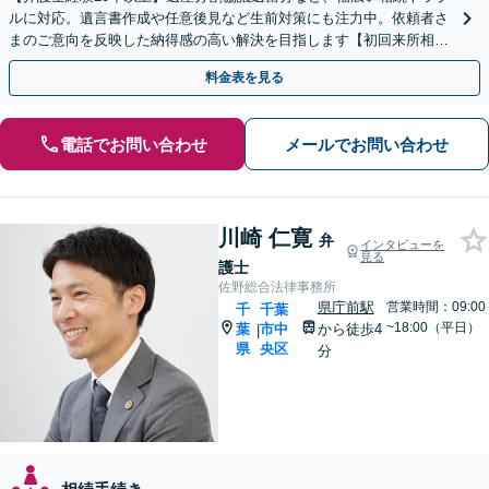
ルに対応。遺言書作成や任意後見など生前対策にも注力中。依頼者さ
まのご意向を反映した納得感の高い解決を目指します【初回来所相談
無料】【電話相談・web面談可】【千葉中央駅5分】
料金表を見る
電話でお問い合わせ
メールでお問い合わせ
川崎 仁寛
弁
インタビューを
見る
護士
佐野総合法律事務所
県庁前駅
営業時間：09:00
千
千葉
~18:00（平日）
葉
市中
から徒歩4
|
県
央区
分