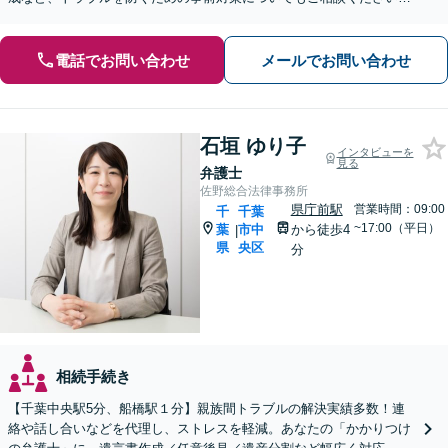
【初回相談無料】
電話でお問い合わせ
メールでお問い合わせ
石垣 ゆり子
インタビューを
見る
弁護士
佐野総合法律事務所
県庁前駅
営業時間：09:00
千
千葉
~17:00（平日）
葉
市中
から徒歩4
|
県
央区
分
相続手続き
【千葉中央駅5分、船橋駅１分】親族間トラブルの解決実績多数！連
絡や話し合いなどを代理し、ストレスを軽減。あなたの「かかりつけ