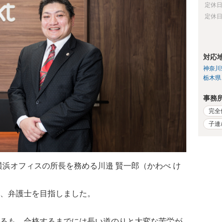
定休
定休
対応
神奈川
栃木県
事務
完全
子連
 横浜オフィスの所長を務める川邉 賢一郎（かわべ け
、弁護士を目指しました。
るも、合格するまでには長い道のりと大変な苦労が