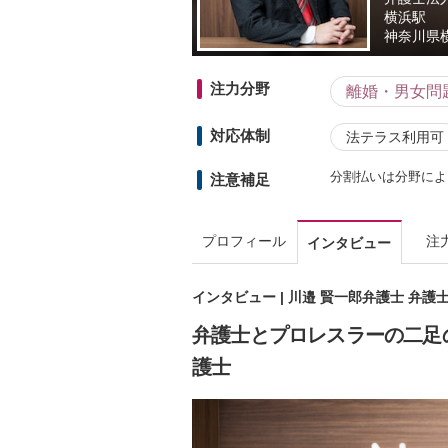
横浜駅
神奈川県
注力分野
離婚・男女問
対応体制
法テラス利用可
分割払いは分野によ
注意補足
プロフィール
注
インタビュー
インタビュー | 川邉 賢一郎弁護士 弁護士
弁護士とプロレスラーの二足
護士