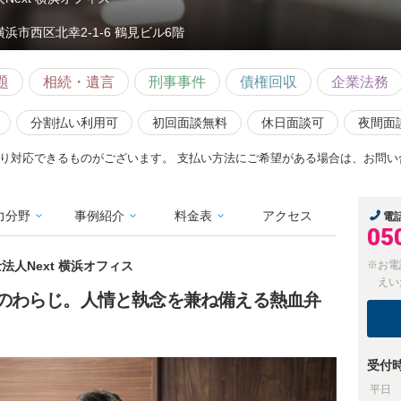
横浜市西区北幸2-1-6 鶴見ビル6階
題
相続・遺言
刑事事件
債権回収
企業法務
分割払い利用可
初回面談無料
休日面談可
夜間面
り対応できるものがございます。 支払い方法にご希望がある場合は、お問い
力分野
事例紹介
料金表
アクセス
電
05
法人Next 横浜オフィス
※お電
えい
のわらじ。人情と執念を兼ね備える熱血弁
受付
平日