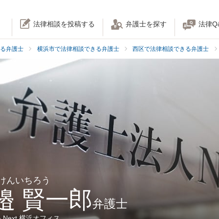
法律相談を投稿する
弁護士を探す
法律Q
る弁護士
横浜市で法律相談できる弁護士
西区で法律相談できる弁護士
 けんいちろう
邉 賢一郎
弁護士
Next 横浜オフィス