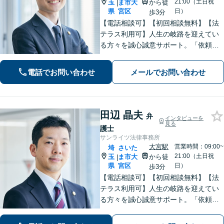
21:00（土日祝
玉
ま市大
から徒
|
県
宮区
日）
歩3分
【電話相談可】【初回相談無料】【法
テラス利用可】人生の岐路を迎えてい
る方々を誠心誠意サポート。「依頼者
さまとの対話を大事にしています」男
女問題／借金問題／相続／企業法務／
電話でお問い合わせ
メールでお問い合わせ
刑事事件／交通事故／労働問題など、
幅広く対応【完全個室】【大宮駅3分】
田辺 晶夫
弁
インタビューを
見る
護士
サンライツ法律事務所
大宮駅
営業時間：09:00~
埼
さいた
21:00（土日祝
玉
ま市大
から徒
|
県
宮区
日）
歩3分
【電話相談可】【初回相談無料】【法
テラス利用可】人生の岐路を迎えてい
る方々を誠心誠意サポート。「依頼者
さまとの対話を大事にしています」男
女問題／借金問題／相続／企業法務／