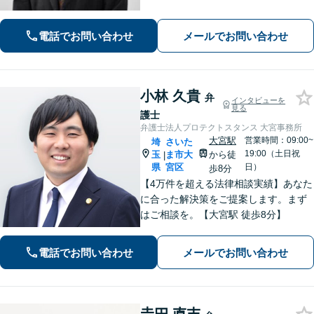
お受けしております。まずはお問い合
わせ下さい。
電話でお問い合わせ
メールでお問い合わせ
小林 久貴
弁
インタビューを
見る
護士
弁護士法人プロテクトスタンス 大宮事務所
大宮駅
営業時間：09:00~
埼
さいた
19:00（土日祝
玉
ま市大
から徒
|
県
宮区
日）
歩8分
【4万件を超える法律相談実績】あなた
に合った解決策をご提案します。まず
はご相談を。【大宮駅 徒歩8分】
電話でお問い合わせ
メールでお問い合わせ