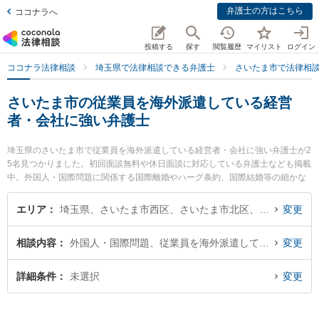
弁護士の方はこちら
ココナラへ
投稿する
探す
閲覧履歴
マイリスト
ログイン
ココナラ法律相談
埼玉県で法律相談できる弁護士
さいたま市で法律相
さいたま市の従業員を海外派遣している経営
者・会社に強い弁護士
埼玉県のさいたま市で従業員を海外派遣している経営者・会社に強い弁護士が2
5名見つかりました。初回面談無料や休日面談に対応している弁護士なども掲載
中。外国人・国際問題に関係する国際離婚やハーグ条約、国際結婚等の細かな
分野での絞り込み検索もでき便利です。特に工藤啓介法律事務所の工藤 啓介弁
護士や弁護士法人プロテクトスタンス 大宮事務所の小林 久貴弁護士、弁護士法
エリア
埼玉県、さいたま市西区、さいたま市北区、さいたま市大宮区、さいたま市見沼区、さいたま市中央区、さいたま市桜区、さいたま市浦和区、さいたま市南区、さいたま市緑区、さいたま市岩槻区
変更
人法律事務所フォレストの𠮷田 直志弁護士のプロフィール情報や弁護士費用、
強みなどが注目されています。『さいたま市で土日や夜間に発生した従業員を
相談内容
外国人・国際問題、従業員を海外派遣している経営者・会社
変更
海外派遣している経営者・会社のトラブルを今すぐに弁護士に相談したい』
『従業員を海外派遣している経営者・会社のトラブル解決の実績豊富な近くの
弁護士を検索したい』『初回相談無料で従業員を海外派遣している経営者・会
詳細条件
未選択
変更
社を法律相談できるさいたま市内の弁護士に相談予約したい』などでお困りの
相談者さんにおすすめです。