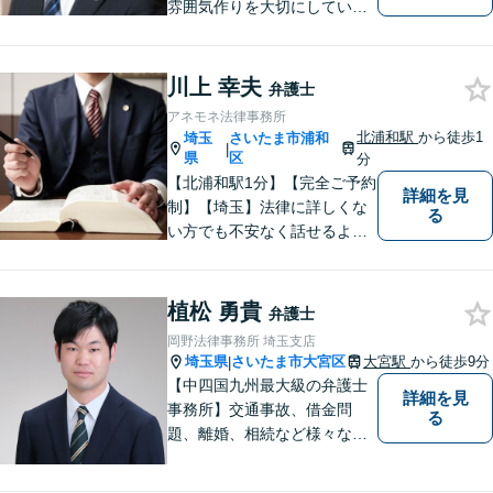
雰囲気作りを大切にしていま
す。弁護士に実際にご依頼な
さるかどうかは、アドバイス
をお聞きになってからの判断
川上 幸夫
弁護士
で構いませんので、トラブル
アネモネ法律事務所
でお困りの方は一人で悩ま
北浦和駅
から徒歩1
埼玉
さいたま市浦和
|
ず、一度お気軽にご相談下さ
県
区
分
い。
【北浦和駅1分】【完全ご予約
詳細を見
制】【埼玉】法律に詳しくな
る
い方でも不安なく話せるよ
う、わかりやすくご説明する
ことを心がけています。 難し
く感じがちな法律問題も、少
植松 勇貴
弁護士
しずつ一緒に整理していきま
岡野法律事務所 埼玉支店
しょう。
埼玉県
さいたま市大宮区
大宮駅
から徒歩9分
|
【中四国九州最大級の弁護士
詳細を見
事務所】交通事故、借金問
る
題、離婚、相続など様々な問
題について、「何度でも無
料」の相談を行っています！