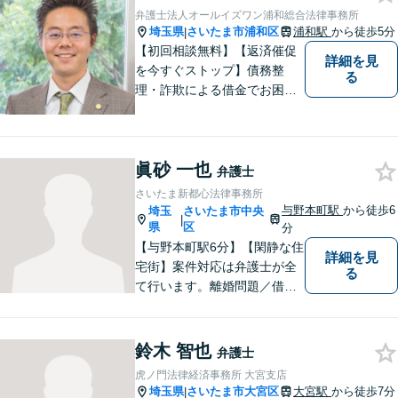
弁護士法人オールイズワン浦和総合法律事務所
埼玉県
さいたま市浦和区
浦和駅
から徒歩5分
|
【初回相談無料】【返済催促
詳細を見
を今すぐストップ】債務整
る
理・詐欺による借金でお困り
の方はお早めにご相談くださ
い。多くのお客様から高評価
をいただいています。【浦和
眞砂 一也
駅5分】【プライバシー配慮】
弁護士
【平日22時・土日祝20時ま
さいたま新都心法律事務所
で】【弁護士歴10年以上】
与野本町駅
から徒歩6
埼玉
さいたま市中央
|
県
区
分
【与野本町駅6分】【閑静な住
詳細を見
宅街】案件対応は弁護士が全
る
て行います。離婚問題／借
金・債務整理／交通事故など
幅広く対応しております。迅
速かつ丁寧な対応を心がけて
鈴木 智也
弁護士
おりますので、お気軽にご相
虎ノ門法律経済事務所 大宮支店
談ください。【弁護士歴10年
埼玉県
さいたま市大宮区
大宮駅
から徒歩7分
|