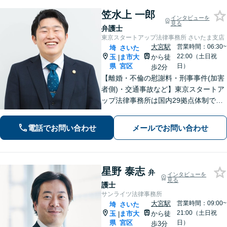
笠水上 一郎
インタビューを
見る
弁護士
東京スタートアップ法律事務所 さいたま支店
大宮駅
営業時間：06:30~
埼
さいた
22:00（土日祝
玉
ま市大
から徒
|
県
宮区
日）
歩2分
【離婚・不倫の慰謝料・刑事事件(加害
者側)・交通事故など】東京スタートア
ップ法律事務所は国内29拠点体制で全
国対応！【ご自宅からの電話相談にも
対応(法律相談は完全予約制)】各分野で
電話でお問い合わせ
メールでお問い合わせ
専門性の高い弁護士が寄り添い解決を
サポートします。
星野 泰志
弁
インタビューを
見る
護士
サンライツ法律事務所
大宮駅
営業時間：09:00~
埼
さいた
21:00（土日祝
玉
ま市大
から徒
|
県
宮区
日）
歩3分