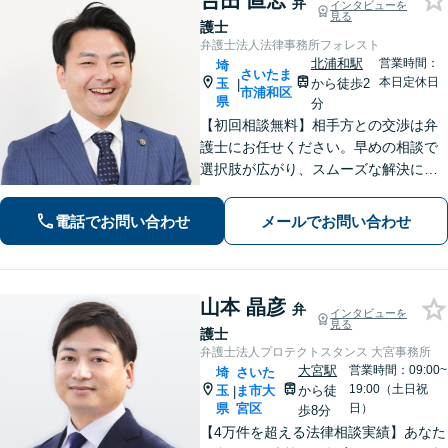
𠮷田 直志
弁
インタビューを
見る
護士
弁護士法人法律事務所フォレスト
北浦和駅
営業時間：
埼
さいたま
本日定休日
玉
から徒歩2
|
市浦和区
県
分
【初回相談無料】相手方との交渉は弁
護士にお任せください。早めの相談で
選択肢が広がり、スムーズな解決につ
ながります。【不貞慰謝料請求の経験
豊富】【示談成功・不起訴獲得の実績
電話でお問い合わせ
メールでお問い合わせ
豊富】あなたの権利を守り、最善の結
果を目指します「少年事件の実績多
数」
山本 晶彦
弁
インタビューを
見る
護士
弁護士法人プロテクトスタンス 大宮事務所
大宮駅
営業時間：09:00~
埼
さいた
19:00（土日祝
玉
ま市大
から徒
|
県
宮区
日）
歩8分
【4万件を超える法律相談実績】あなた