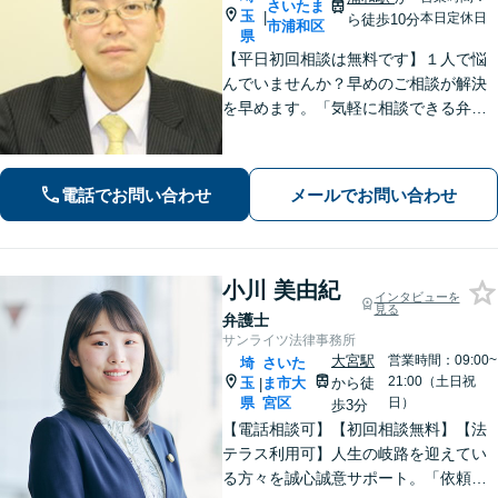
さいたま
玉
|
本日定休日
ら徒歩10分
市浦和区
県
【平日初回相談は無料です】１人で悩
んでいませんか？早めのご相談が解決
を早めます。「気軽に相談できる弁護
士」として企業法務、相続から借金問
題まで広く対応。裁判所隣の立地を活
かした迅速な行動力でサポートしま
電話でお問い合わせ
メールでお問い合わせ
す。まずはお気軽にご相談ください。
小川 美由紀
インタビューを
見る
弁護士
サンライツ法律事務所
大宮駅
営業時間：09:00~
埼
さいた
21:00（土日祝
玉
ま市大
から徒
|
県
宮区
日）
歩3分
【電話相談可】【初回相談無料】【法
テラス利用可】人生の岐路を迎えてい
る方々を誠心誠意サポート。「依頼者