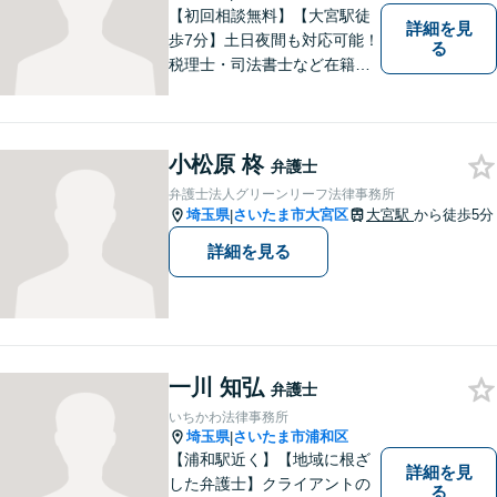
以上】【初回相談30分無料】
【初回相談無料】【大宮駅徒
詳細を見
歩7分】土日夜間も対応可能！
る
税理士・司法書士など在籍で
ワンストップサービスを実
現。ふるさと埼玉で、皆様の
人生のお困りごとを解決しま
小松原 柊
す。まずはご相談をお聞かせ
弁護士
ください。
弁護士法人グリーンリーフ法律事務所
埼玉県
さいたま市大宮区
大宮駅
から徒歩5分
|
詳細を見る
一川 知弘
弁護士
いちかわ法律事務所
埼玉県
さいたま市浦和区
|
【浦和駅近く】【地域に根ざ
詳細を見
した弁護士】クライアントの
る