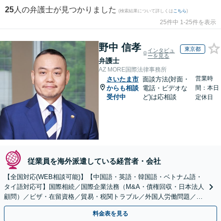
25
人の弁護士が見つかりました
(検索結果について詳しくは
こちら
)
25件中 1-25件を表示
野中 信孝
東京都
インタビュ
ーを見る
弁護士
AZ MORE国際法律事務所
営業時
さいたま市
面談方法(対面・
からも相談
電話・ビデオな
間：本日
受付中
ど)は応相談
定休日
従業員を海外派遣している経営者・会社
【全国対応(WEB相談可能)】【中国語・英語・韓国語・ベトナム語・
タイ語対応可】国際相続／国際企業法務（M&A・債権回収・日本法人
顧問）／ビザ・在留資格／貿易・税関トラブル／外国人労働問題／外
国人刑事事件など、幅広いご相談に対応可能
料金表を見る