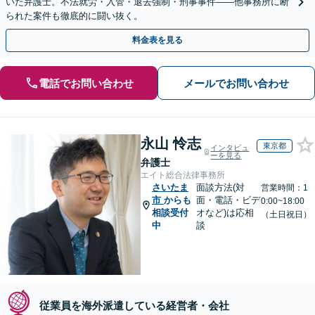
いた弁護士。不法就労・入管・退去強制・刑事事件——他事務所に断
られた案件も徹底的に闘い抜く。
料金表を見る
電話でお問い合わせ
メールでお問い合わせ
永山 怜志
東京都
インタビュ
ーを見る
弁護士
エイト総合法律事務所
さいたま
面談方法(対
営業時間：1
市
からも
面・電話・ビデ
0:00~18:00
相談受付
オなど)は応相
（土日祝日）
中
談
従業員を海外派遣している経営者・会社