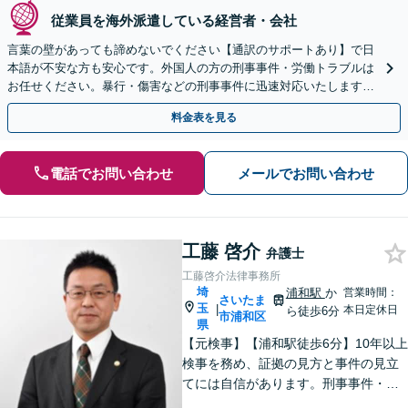
従業員を海外派遣している経営者・会社
言葉の壁があっても諦めないでください【通訳のサポートあり】で日
本語が不安な方も安心です。外国人の方の刑事事件・労働トラブルは
お任せください。暴行・傷害などの刑事事件に迅速対応いたします。
【事前予約で休日・夜間面談可】
料金表を見る
電話でお問い合わせ
メールでお問い合わせ
工藤 啓介
弁護士
工藤啓介法律事務所
埼
浦和駅
か
営業時間：
さいたま
玉
|
本日定休日
ら徒歩6分
市浦和区
県
【元検事】【浦和駅徒歩6分】10年以上
検事を務め、証拠の見方と事件の見立
てには自信があります。刑事事件・離
婚等の家事事件・企業法務のご相談を