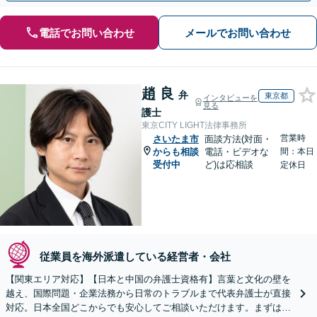
電話でお問い合わせ
メールでお問い合わせ
趙 良
弁
東京都
インタビューを
見る
護士
東京CITY LIGHT法律事務所
営業時
さいたま市
面談方法(対面・
からも相談
電話・ビデオな
間：本日
受付中
ど)は応相談
定休日
従業員を海外派遣している経営者・会社
【関東エリア対応】【日本と中国の弁護士資格有】言葉と文化の壁を
越え、国際問題・企業法務から日常のトラブルまで代表弁護士が直接
対応。日本全国どこからでも安心してご相談いただけます。まずは一