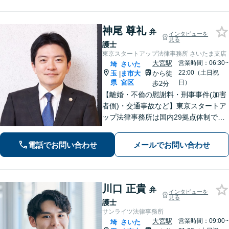
力【初回面談無料】
神尾 尊礼
弁
インタビューを
見る
護士
東京スタートアップ法律事務所 さいたま支店
大宮駅
営業時間：06:30~
埼
さいた
22:00（土日祝
玉
ま市大
から徒
|
県
宮区
日）
歩2分
【離婚・不倫の慰謝料・刑事事件(加害
者側)・交通事故など】東京スタートア
ップ法律事務所は国内29拠点体制で全
国対応！【ご自宅からの電話相談にも
対応(法律相談は完全予約制)】各分野で
電話でお問い合わせ
メールでお問い合わせ
専門性の高い弁護士が寄り添い解決を
サポートします。
川口 正貴
弁
インタビューを
見る
護士
サンライツ法律事務所
大宮駅
営業時間：09:00~
埼
さいた