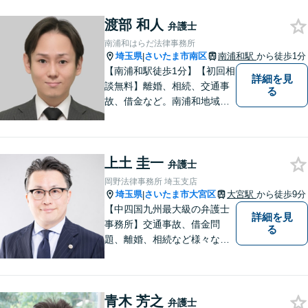
まずはお気軽にご相談くださ
渡部 和人
い！
弁護士
南浦和はらだ法律事務所
埼玉県
さいたま市南区
南浦和駅
から徒歩1分
|
【南浦和駅徒歩1分】【初回相
詳細を見
談無料】離婚、相続、交通事
る
故、借金など。南浦和地域の
方々に密着して問題解決させ
て頂いています。ご依頼者さ
まにとって何が一番最適なの
上土 圭一
かを常に考えて弁護に取り組
弁護士
んでまいります。
岡野法律事務所 埼玉支店
埼玉県
さいたま市大宮区
大宮駅
から徒歩9分
|
【中四国九州最大級の弁護士
詳細を見
事務所】交通事故、借金問
る
題、離婚、相続など様々な問
題について、「何度でも無
料」の相談を行っています！
まずはお気軽にご相談くださ
青木 芳之
い！
弁護士