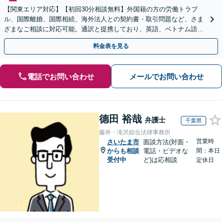
【関東エリア対応】【初回30分相談無料】外国籍の方の労働トラブ
ル、国際離婚、国際相続、海外法人との契約書・取引問題など、さま
ざまなご相談に対応可能。通訳と提携しており、英語、ベトナム語、
中国語、タイ語等対応可能です（通訳料別途）。
料金表を見る
電話でお問い合わせ
メールでお問い合わせ
德田 裕哉
弁護士
千葉県
藤井・滝沢綜合法律事務所
営業時
さいたま市
面談方法(対面・
からも相談
電話・ビデオな
間：本日
受付中
ど)は応相談
定休日