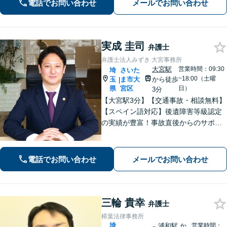
電話でお問い合わせ
メールでお問い合わせ
刑事事件／交通事故／労働問題など、
幅広く対応【完全個室】【大宮駅3分】
実成 圭司
弁護士
弁護士法人みずき 大宮事務所
大宮駅
営業時間：09:30
埼
さいた
~18:00（土曜
玉
ま市大
から徒歩
|
県
宮区
日）
3分
【大宮駅3分】【交通事故・相談無料】
【スペイン語対応】後遺障害等級認定
の実績が豊富！事故直後からのサポー
トで早期解決「後遺障害異議申立によ
り1100万円増額」「債務整理に豊富な
実績あり」最適な債務整理手段をご提
電話でお問い合わせ
メールでお問い合わせ
案【分割・後払い応相談】
三輪 貴幸
弁護士
樟葉法律事務所
埼
浦和駅
か
営業時間：