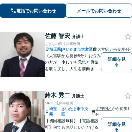
さまとの対話を大事にしています」男
女問題／借金問題／相続／企業法務／
電話でお問い合わせ
メールでお問い合わせ
刑事事件／交通事故／労働問題など、
幅広く対応【完全個室】【大宮駅3分】
佐藤 智宏
弁護士
むさしの森法律事務所
埼玉県
さいたま市大宮区
大宮駅
から徒歩4分
|
《大宮駅から徒歩5分》お悩み
詳細を見
の方が、少しでも元気と勇気
る
を取り戻し、人生を前向きに
歩めるように全力を尽くしま
す。
鈴木 秀二
弁護士
SINTO法律事務所
北与野駅
から徒歩1
埼玉
さいたま市中央
|
県
区
分
【初回相談無料】【電話相談
詳細を見
可】何でもお話しいただける
る