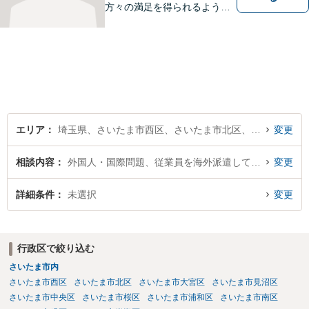
方々の満足を得られるよう最
善を尽くします。交通事故／
離婚問題／刑事事件／労働問
題／企業法務など、幅広く対
応可能。【明確な料金体系】
法律トラブルでお悩みの方
は、どうぞお気軽にご相談く
ださい。
エリア
埼玉県、さいたま市西区、さいたま市北区、さいたま市大宮区、さいたま市見沼区、さいたま市中央区、さいたま市桜区、さいたま市浦和区、さいたま市南区、さいたま市緑区、さいたま市岩槻区
変更
相談内容
外国人・国際問題、従業員を海外派遣している経営者・会社
変更
詳細条件
未選択
変更
行政区で絞り込む
さいたま市内
さいたま市西区
さいたま市北区
さいたま市大宮区
さいたま市見沼区
さいたま市中央区
さいたま市桜区
さいたま市浦和区
さいたま市南区