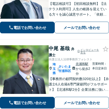
【電話相談可】【初回相談無料】【法
テラス利用可】人生の岐路を迎えてい
る方々を誠心誠意サポート。「依頼者
さまとの対話を大事にしています」男
女問題／借金問題／相続／企業法務／
電話でお問い合わせ
メールでお問い合わせ
刑事事件／交通事故／労働問題など、
幅広く対応【完全個室】【大宮駅3分】
中尾 基哉
弁
インタビューを
見る
護士
弁護士法人法律事務所フォレスト
北浦和駅
営業時間：
埼
さいたま
本日定休日
玉
から徒歩2
|
市浦和区
県
分
【事務所の顧問契約数320社以上】【弁
護士6人在籍&専門家顧問がフルサポー
ト】【北浦和駅2分】企業法務に強い弁
護士が労働雇用、債権回収、刑事、不
動産などに対応します。中小企業さ
電話でお問い合わせ
メールでお問い合わせ
ま、個人事業主さまからのご相談に注