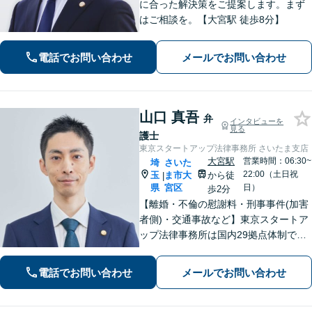
に合った解決策をご提案します。まず
はご相談を。【大宮駅 徒歩8分】
電話でお問い合わせ
メールでお問い合わせ
山口 真吾
弁
インタビューを
見る
護士
東京スタートアップ法律事務所 さいたま支店
大宮駅
営業時間：06:30~
埼
さいた
22:00（土日祝
玉
ま市大
から徒
|
県
宮区
日）
歩2分
【離婚・不倫の慰謝料・刑事事件(加害
者側)・交通事故など】東京スタートア
ップ法律事務所は国内29拠点体制で全
国対応！【ご自宅からの電話相談にも
対応(法律相談は完全予約制)】各分野で
電話でお問い合わせ
メールでお問い合わせ
専門性の高い弁護士が寄り添い解決を
サポートします。