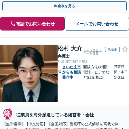
歩を踏み出してみませんか。【初回相談無料】
料金表を見る
電話でお問い合わせ
メールでお問い合わせ
松村 大介
東京都
インタビュ
ーを見る
弁護士
舟渡国際法律事務所
営業時
さいたま市
面談方法(対面・
からも相談
電話・ビデオな
間：本日
受付中
ど)は応相談
定休日
従業員を海外派遣している経営者・会社
【無罪獲得】【中文対応】【全国対応】警察庁の公式解釈を高裁で砕