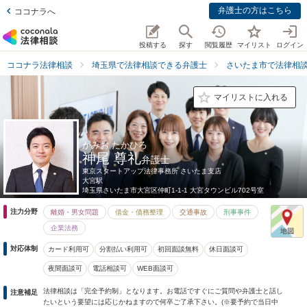
弁護士の方はこちら
ココナラへ
投稿する
探す
閲覧履歴
マイリスト
ログイン
ココナラ法律相談
埼玉県で法律相談できる弁護士
さいたま市で法律相
マイリストに入れる
かみお たかひろ
神尾 尊礼
弁護士
東京スタートアップ法律事務所 さいたま支店
大宮駅
埼玉県
さいたま市大宮区仲町1-1-1 大宮タウンビル702号室
注力分野
離婚・男女問題
借金・債務整理
交通事故
刑事事件
企業法務
対応体制
カード利用可
分割払い利用可
初回面談無料
休日面談可
夜間面談可
電話相談可
WEB面談可
法律相談は「完全予約制」となります。お電話ですぐにご質問や弁護士と話し
注意補足
たいという要望には応じかねますので何卒ご了承下さい。(※要予約で当日中