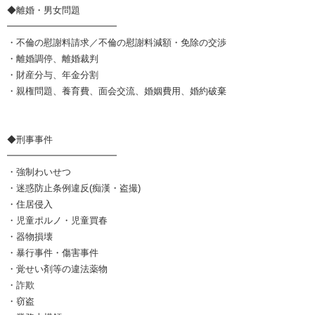
◆離婚・男女問題
━━━━━━━━━━━━
・不倫の慰謝料請求／不倫の慰謝料減額・免除の交渉
・離婚調停、離婚裁判
・財産分与、年金分割
・親権問題、養育費、面会交流、婚姻費用、婚約破棄
◆刑事事件
━━━━━━━━━━━━
・強制わいせつ
・迷惑防止条例違反(痴漢・盗撮)
・住居侵入
・児童ポルノ・児童買春
・器物損壊
・暴行事件・傷害事件
・覚せい剤等の違法薬物
・詐欺
・窃盗