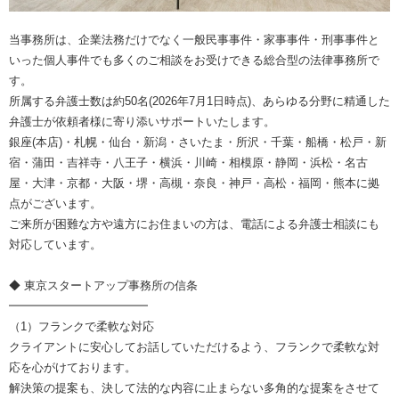
当事務所は、企業法務だけでなく一般民事事件・家事事件・刑事事件と
いった個人事件でも多くのご相談をお受けできる総合型の法律事務所で
す。
所属する弁護士数は約50名(2026年7月1日時点)、あらゆる分野に精通した
弁護士が依頼者様に寄り添いサポートいたします。
銀座(本店)・札幌・仙台・新潟・さいたま・所沢・千葉・船橋・松戸・新
宿・蒲田・吉祥寺・八王子・横浜・川崎・相模原・静岡・浜松・名古
屋・大津・京都・大阪・堺・高槻・奈良・神戸・高松・福岡・熊本に拠
点がございます。
ご来所が困難な方や遠方にお住まいの方は、電話による弁護士相談にも
対応しています。
◆ 東京スタートアップ事務所の信条
━━━━━━━━━━━━
（1）フランクで柔軟な対応
クライアントに安心してお話していただけるよう、フランクで柔軟な対
応を心がけております。
解決策の提案も、決して法的な内容に止まらない多角的な提案をさせて