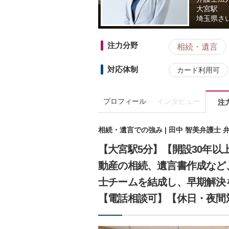
大宮駅
埼玉県
さ
注力分野
相続・遺言
対応体制
カード利用可
プロフィール
インタビュー
注
相続・遺言での強み | 田中 智美弁護士
【大宮駅5分】【開設30年以
動産の相続、遺言書作成など
士チームを結成し、早期解決
【電話相談可】【休日・夜間