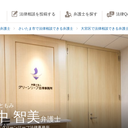
法律相談を投稿する
弁護士を探す
法律Q
弁護士
さいたま市で法律相談できる弁護士
大宮区で法律相談できる弁護
 ともみ
中 智美
弁護士
人グリーンリーフ法律事務所