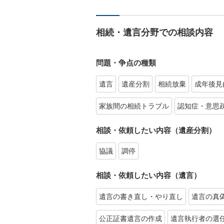
相続・遺言分野での相談内容
問題・争点の種類
遺言
遺産分割
相続放棄
成年後見
家族間の相続トラブル
認知症・意思
相談・依頼したい内容（遺産分割）
協議
調停
相談・依頼したい内容（遺言）
遺言の書き直し・やり直し
遺言の真
公正証書遺言の作成
遺言執行者の選