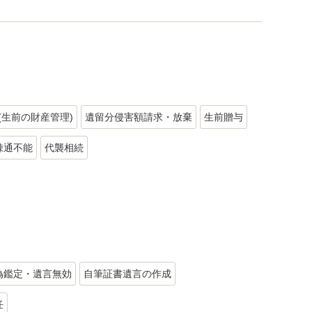
(生前の財産管理)
遺留分侵害額請求・放棄
生前贈与
疎通不能
代襲相続
偽鑑定・遺言無効
自筆証書遺言の作成
任