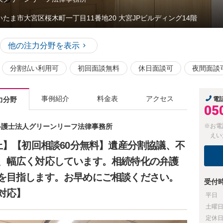
いたま市大宮区桜木町一丁目11番地20 大宮JPビルディング14階
他の注力分野を表示
分割払い利用可
初回面談無料
休日面談可
夜間面談
事例紹介
料金表
アクセス
力分野
電
05
 弁護士法人グリーンリーフ法律事務所
※お電
えい
上】【初回相談60分無料】遺産分割協議、不
、幅広く対応しています。相続特化の弁護
を目指します。お早めにご相談ください。
受付
対応】
平日
土曜
定休