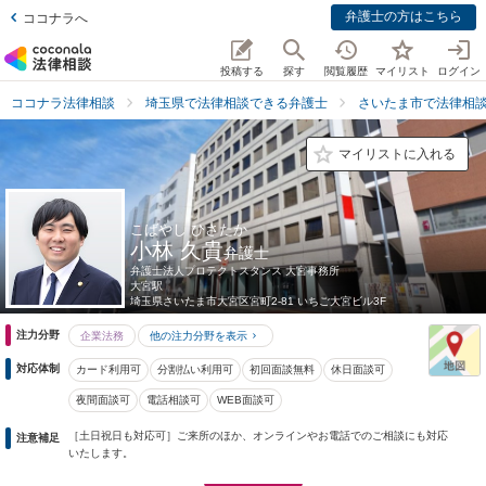
弁護士の方はこちら
ココナラへ
投稿する
探す
閲覧履歴
マイリスト
ログイン
ココナラ法律相談
埼玉県で法律相談できる弁護士
さいたま市で法律相
マイリストに入れる
こばやし ひさたか
小林 久貴
弁護士
弁護士法人プロテクトスタンス 大宮事務所
大宮駅
埼玉県
さいたま市大宮区宮町2-81 いちご大宮ビル3F
注力分野
企業法務
他の注力分野を表示
対応体制
カード利用可
分割払い利用可
初回面談無料
休日面談可
夜間面談可
電話相談可
WEB面談可
［土日祝日も対応可］ご来所のほか、オンラインやお電話でのご相談にも対応
注意補足
いたします。