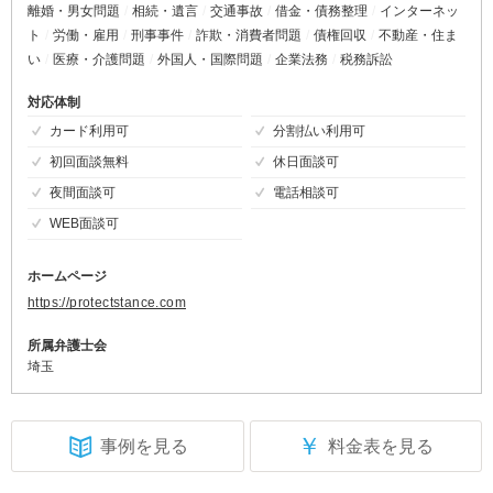
離婚・男女問題
相続・遺言
交通事故
借金・債務整理
インターネッ
ト
労働・雇用
刑事事件
詐欺・消費者問題
債権回収
不動産・住ま
い
医療・介護問題
外国人・国際問題
企業法務
税務訴訟
対応体制
カード利用可
分割払い利用可
初回面談無料
休日面談可
夜間面談可
電話相談可
WEB面談可
ホームページ
https://protectstance.com
所属弁護士会
埼玉
￥
事例を見る
料金表を見る