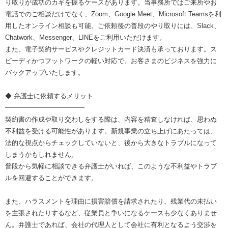
り取りが成功のカギを握るケースがあります。当事務所ではご来所やお
電話でのご相談だけでなく、Zoom、Google Meet、Microsoft Teamsを利
用したオンライン相談も可能。ご依頼後の普段のやり取りには、Slack、
Chatwork、Messenger、LINEをご利用いただけます。
また、電子契約サービスやクレジットカード決済も承っております。ス
ピーディかつフットワークの軽い対応で、お客さまのビジネスを強力に
バックアップいたします。
◆ 弁護士に依頼するメリット
━━━━━━━━━━━━
契約書の作成や取り交わしをする際は、内容を精査しなければ、思わぬ
不利益を受ける可能性があります。新規事業の立ち上げにあたっては、
法的な視点からチェックしていないと、後から大きなトラブルになって
しまうかもしれません。
普段から気軽に相談できる弁護士がいれば、このような不利益やトラブ
ルを回避することができます。
また、ハラスメントを理由に損害賠償を請求されたり、残業代の未払い
を主張されたりするなど、従業員と争いになるケースも少なくありませ
ん。弁護士であれば、会社の代理人として会社に有利となるよう交渉を