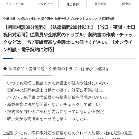
プロフィール
インタビュー
事例紹介
料金表
注力分野
企業法務での強み | 小林 久貴弁護士 弁護士法人プロテクトスタンス 大宮事務所
【初回相談30分無料】【法律顧問200社以上】【当日・夜間・土日
祝日対応可】従業員や企業間のトラブル、契約書の作成・チェッ
クなどは、ぜひ実績豊富な弁護士にお任せください。【オンライ
ン相談・電子契約に対応】
◆ 法律顧問・労働問題・企業間のトラブルはぜひご相談を
━━━━━━━━━━━━
・いつでも気軽に相談できる弁護士が社内や社外にいない
・契約中の顧問弁護士は動きが遅く、対応に不満がある
・パワハラを理由に従業員から損害賠償を請求されている
・新規事業に法的な問題がないかチェックして欲しい
・契約書が自社側に不利な内容になっていないか不安だ
・取引先から売掛金を一日でも早く回収したい
上記以外にも、不祥事対応や顧客からのクレーム対応、社内規定の見直