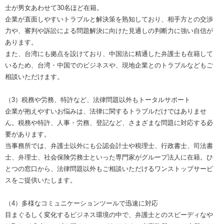
士が男女あわせて30名ほど在籍。
企業が直面しやすいトラブルと解決策を熟知しており、相手方との交渉
力や、審判や訴訟による問題解決に向けた見通しの判断力に強い自信が
あります。
また、台湾にも拠点を設けており、中国法に精通した弁護士も在籍して
いるため、台湾・中国でのビジネスや、現地企業とのトラブルなどもご
相談いただけます。
（3）税務や労務、特許など、法律問題以外もトータルサポート
企業が抱えやすいお悩みは、法律に関するトラブルだけではありませ
ん。税務や特許、人事・労務、登記など、さまざまな問題に対応する必
要があります。
当事務所では、弁護士以外にも公認会計士や税理士、行政書士、司法書
士、弁理士、社会保険労務士といった専門家がグループ法人に在籍。ひ
とつの窓口から、法律問題以外もご相談いただけるワンストップサービ
スをご提供いたします。
（4）多様なコミュニケーションツールで迅速に対応
目まぐるしく変化するビジネス環境の中で、弁護士とのスピーディなや