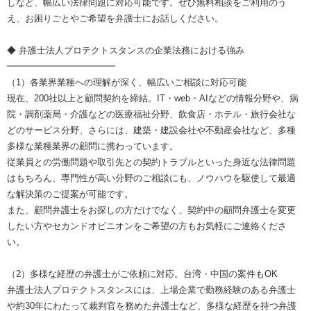
しなど、幅広い法律問題に対応可能です。ぜひ無料相談をご利用のう
え、お困りごとやご希望を弁護士にお話しください。
◆ 弁護士法人プロテクトスタンスの企業法務における強み
━━━━━━━━━━━━
（1）各業界業種への理解が深く、幅広いご相談に対応可能
現在、200社以上と顧問契約を締結。IT・web・AIなどの情報分野や、病
院・調剤薬局・介護などの医療福祉分野、飲食店・ホテル・旅行会社な
どのサービス分野、さらには、建築・建設会社や不動産会社など、多種
多様な業種業界の顧問に携わっています。
従業員との労働問題や取引先との契約トラブルといった身近な法律問題
はもちろん、専門性が高い分野のご相談にも、ノウハウを駆使して最適
な解決策のご提案が可能です。
また、顧問弁護士をお探しの方だけでなく、契約中の顧問弁護士を変更
したい方やセカンドオピニオンをご希望の方もお気軽にご連絡くださ
い。
（2）多様な経歴の弁護士がご依頼に対応。台湾・中国の案件もOK
弁護士法人プロテクトスタンスには、上場企業で勤務経験のある弁護士
や約30年にわたって裁判官を務めた弁護士など、多様な経歴を持つ弁護