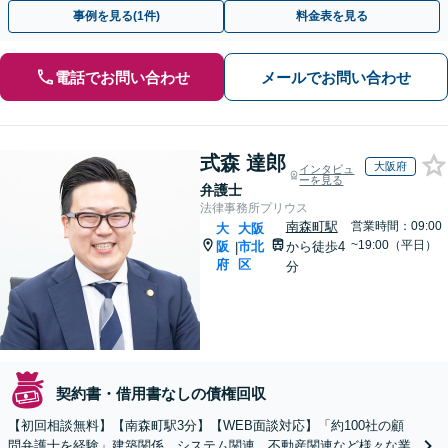
見通しを説明するのでまずは気軽にご相談ください」
事例を見る(1件)
料金表を見る
電話でお問い合わせ
メールでお問い合わせ
式森 達郎
大阪府
インタビュ
ーを見る
弁護士
法律事務所プリウス
南森町駅
営業時間：09:00
大
大阪
~19:00（平日）
阪
市北
から徒歩4
|
府
区
分
契約書・借用書なしの債権回収
【初回相談無料】【南森町駅3分】【WEB面談対応】「約100社の顧
問弁護士を経験」建築関係、システム関連、不動産関連など様々な業