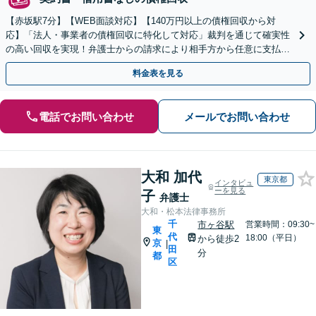
【赤坂駅7分】【WEB面談対応】【140万円以上の債権回収から対
応】「法人・事業者の債権回収に特化して対応」裁判を通じて確実性
の高い回収を実現！弁護士からの請求により相手方から任意に支払わ
れるケースも多数あり「企業法務から債権回収まで」
料金表を見る
電話でお問い合わせ
メールでお問い合わせ
大和 加代
東京都
インタビュ
ーを見る
子
弁護士
大和・松本法律事務所
千
市ヶ谷駅
営業時間：09:30~
東
代
18:00（平日）
から徒歩2
京
|
田
分
都
区