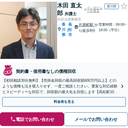
木田 直太
香川県
インタビュ
ーを見る
郎
弁護士
木田法律事務所
香
高
片原町駅
か
営業時間：09:00~
川
松
|
18:00（平日）
ら徒歩8分
県
市
契約書・借用書なしの債権回収
【初回相談30分無料】【売掛金回収の最高回収額600万円以上】どの
ような債権も泣き寝入りせず、一度ご相談ください。豊富な対応経験
とスピーディーな対応で、回収額の最大化を目指します【高松駅10
分】【平日夜間・土日祝対応可（要予約）】
料金表を見る
電話でお問い合わせ
メールでお問い合わせ