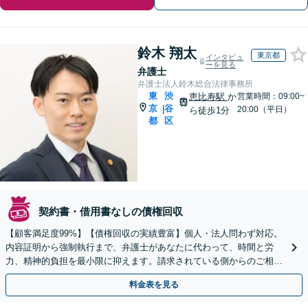
鈴木 翔太
東京都
インタビュ
ーを見る
弁護士
弁護士法人鈴木総合法律事務所
東
渋
恵比寿駅
か
営業時間：09:00~
京
谷
|
20:00（平日）
ら徒歩1分
都
区
契約書・借用書なしの債権回収
【顧客満足度99%】【債権回収の実績豊富】個人・法人問わず対応。
内容証明から強制執行まで、弁護士があなたに代わって、時間と労
力、精神的負担を最小限に抑えます。請求されている側からのご相談
にも対応。
料金表を見る