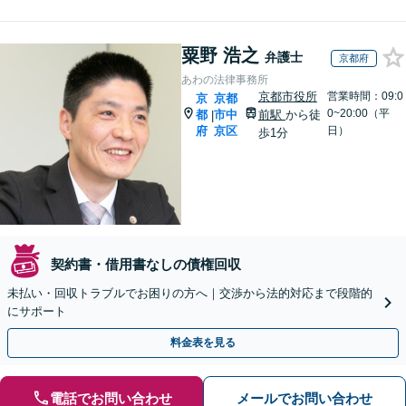
粟野 浩之
弁護士
京都府
あわの法律事務所
京都市役所
営業時間：09:0
京
京都
0~20:00（平
都
市中
前駅
から徒
|
府
京区
日）
歩1分
契約書・借用書なしの債権回収
未払い・回収トラブルでお困りの方へ｜交渉から法的対応まで段階的
にサポート
料金表を見る
電話でお問い合わせ
メールでお問い合わせ