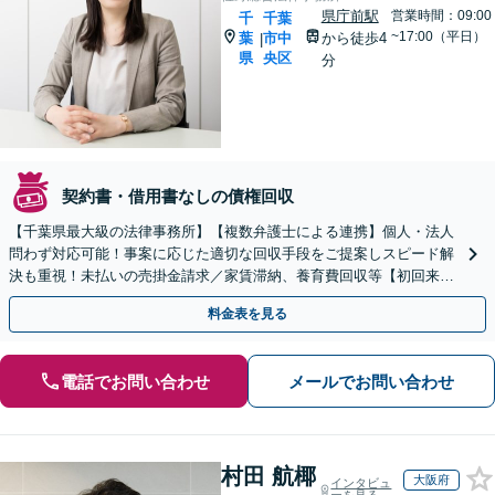
県庁前駅
営業時間：09:00
千
千葉
~17:00（平日）
葉
市中
から徒歩4
|
県
央区
分
契約書・借用書なしの債権回収
【千葉県最大級の法律事務所】【複数弁護士による連携】個人・法人
問わず対応可能！事案に応じた適切な回収手段をご提案しスピード解
決も重視！未払いの売掛金請求／家賃滞納、養育費回収等【初回来所
相談無料】【夜間・休日面談応相談】【千葉中央駅5分】
料金表を見る
電話でお問い合わせ
メールでお問い合わせ
村田 航椰
大阪府
インタビュ