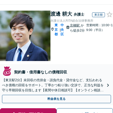
渡邊 耕大
弁護士
東京都
弁護士法人RITA総合法律事務所
東
中
京橋駅
か
営業時間：10:00~1
京
央
|
9:00（平日）
ら徒歩2分
都
区
契約書・借用書なしの債権回収
【東京駅2分】未回収の売掛金・請負代金・貸付金など、支払われる
べき債権の回収をサポート。丁寧かつ粘り強い交渉で、正当な利益を
守り早期回収を目指します【夜間や休日相談可】【オンライン相談
可】
料金表を見る