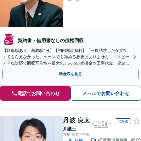
契約書・借用書なしの債権回収
【駐車場あり｜鳥取駅4分】【初回相談無料】「一度請求したが支払
ってもらえなかった」ケースでも諦める必要はありません！「スピー
ディな対応で回収可能性を最大化」未払い売掛金や工事代金、貸金な
ど、あらゆる債権に対応します。
料金表を見る
電話でお問い合わせ
メールでお問い合わせ
丹波 良太
北海道
インタビュ
ーを見る
弁護士
春楡法律事務所
円山公園駅
営業時間：09:00
北
札幌