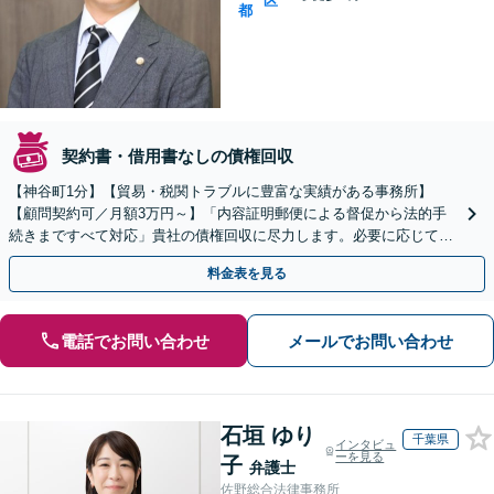
区
都
契約書・借用書なしの債権回収
【神谷町1分】【貿易・税関トラブルに豊富な実績がある事務所】
【顧問契約可／月額3万円～】「内容証明郵便による督促から法的手
続きまですべて対応」貴社の債権回収に尽力します。必要に応じて強
制執行等の法的措置も視野に入れた総合的な解決策を提供
料金表を見る
電話でお問い合わせ
メールでお問い合わせ
石垣 ゆり
千葉県
インタビュ
ーを見る
子
弁護士
佐野総合法律事務所