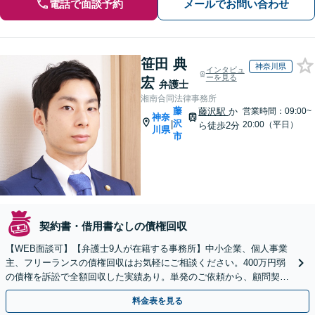
電話で面談予約
メールでお問い合わせ
笹田 典
神奈川県
インタビュ
ーを見る
宏
弁護士
湘南合同法律事務所
藤
藤沢駅
か
営業時間：09:00~
神奈
沢
|
20:00（平日）
ら徒歩2分
川県
市
契約書・借用書なしの債権回収
【WEB面談可】【弁護士9人が在籍する事務所】中小企業、個人事業
主、フリーランスの債権回収はお気軽にご相談ください。400万円弱
の債権を訴訟で全額回収した実績あり。単発のご依頼から、顧問契約
まで対応しております【藤沢駅2分】
料金表を見る