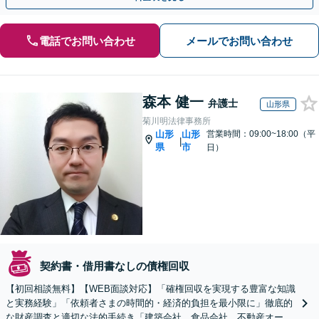
電話でお問い合わせ
メールでお問い合わせ
森本 健一
弁護士
山形県
菊川明法律事務所
山形
山形
営業時間：09:00~18:00（平
|
県
市
日）
契約書・借用書なしの債権回収
【初回相談無料】【WEB面談対応】「確権回収を実現する豊富な知識
と実務経験」「依頼者さまの時間的・経済的負担を最小限に」徹底的
な財産調査と適切な法的手続き「建築会社、食品会社、不動産オーナ