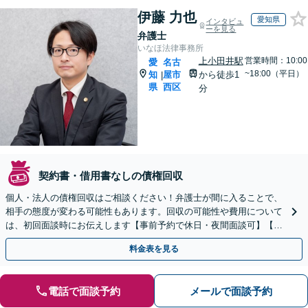
伊藤 力也
愛知県
インタビュ
ーを見る
弁護士
いなほ法律事務所
上小田井駅
営業時間：10:00
愛
名古
~18:00（平日）
知
屋市
から徒歩1
|
県
西区
分
契約書・借用書なしの債権回収
個人・法人の債権回収はご相談ください！弁護士が間に入ることで、
相手の態度が変わる可能性もあります。回収の可能性や費用について
は、初回面談時にお伝えします【事前予約で休日・夜間面談可】【上
小田井駅1分】
料金表を見る
電話で面談予約
メールで面談予約