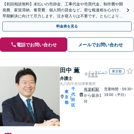
【初回相談無料】未払いの売掛金、工事代金や売買代金、制作費や開
発費、家賃滞納、養育費、個人間の貸金など。密な報連相を心がけ、
早期解決に向けて尽力します。泣き寝入りは不要です。ともにより良
い解決方法を模索しましょう【せんげん台駅5分】
料金表を見る
電話でお問い合わせ
メールでお問い合わせ
田中 薫
東京都
インタビュー
を見る
弁護士
丸の内中央法律事務所
千
有楽町駅
営業時間：09:30~
東
代
19:00（平日）
から徒歩1
京
|
田
分
都
区