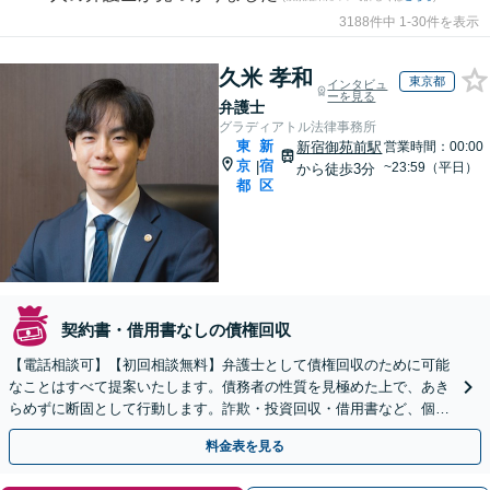
3188件中 1-30件を表示
久米 孝和
東京都
インタビュ
ーを見る
弁護士
グラディアトル法律事務所
東
新
新宿御苑前駅
営業時間：00:00
京
宿
|
~23:59（平日）
から徒歩3分
都
区
契約書・借用書なしの債権回収
【電話相談可】【初回相談無料】弁護士として債権回収のために可能
なことはすべて提案いたします。債務者の性質を見極めた上で、あき
らめずに断固として行動します。詐欺・投資回収・借用書など、個
人・法人を問わず、まずはお電話ください。
料金表を見る