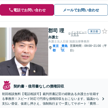
電話でお問い合わせ
メールでお問い合わせ
郡司 理
東京都
インタビュー
を見る
弁護士
弁護士法人日栄 池袋法律事務所
東京
豊島
営業時間：09:00~21:00（平
|
都
区
日）
契約書・借用書なしの債権回収
初回相談無料【電話相談可】裁判所書記官の経験ある弁護士が在籍す
る事務所！スピード対応で円滑な債権回収をおこないます。協議から
支払い督促、仮差し押さえ、強制執行まで一貫してサポート「費用や