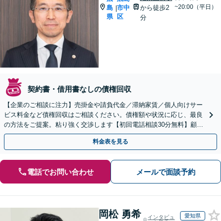
~20:00（平日）
島
市中
から徒歩2
|
県
区
分
契約書・借用書なしの債権回収
【企業のご相談に注力】売掛金や請負代金／滞納家賃／個人向けサー
ビス料金など債権回収はご相談ください。債権額や状況に応じ、最良
の方法をご提案。粘り強く交渉します【初回電話相談30分無料】顧問
契約にも注力／定期的な債権回収に対応【縮景園前3分】
料金表を見る
電話でお問い合わせ
メールで面談予約
岡松 勇希
愛知県
インタビュ