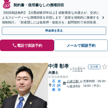
契約書・借用書なしの債権回収
【初回相談無料】【法曹経験20年以上】経験豊富な弁護士が、交渉に
よるスピーディーな債権回収を目指します「資産を強制的に換価する
強制執行」「財産隠しには仮差押・仮処分を」顧問契約で未回収債権
の発生を未然に防ぐ【電話相談】【新宿西口駅1分】
料金表を見る
電話で面談予約
メールで面談予約
中澤 彰孝
石川県
インタビュ
ーを見る
弁護士
中澤法律事務所
石
金
上諸江駅
か
営業時間：09:30~
川
沢
|
19:00（平日）
ら徒歩8分
県
市