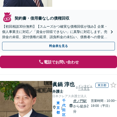
契約書・借用書なしの債権回収
【初回相談30分無料】【スムーズかつ確実な債権回収が強み】企業・
個人事業主に対応／「資金が回収できない」に真摯に対応します。売
掛金の未収、貸付債権の延滞、請負料金の未払い、債務者への督促、
訴訟、強制執行手続きなどお任せください
料金表を見る
電話でお問い合わせ
眞鍋 淳也
東京都
インタビュ
ーを見る
弁護士
日本クレアス弁護士法人
千
虎ノ門駅
営業時間：10:00~
東
代
19:00（平日）
から徒歩2
京
|
田
分
都
区