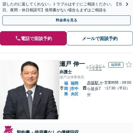
貸したのに返してくれない」トラブルはすぐにご相談ください。【当
日、夜間・休日相談可】借用書がない場合もまずはご相談を
料金表を見る
電話で面談予約
メールで面談予約
瀬戸 伸一
福岡県
インタビュ
ーを見る
弁護士
瀬戸法律事務所
赤坂駅
か
営業時間：09:00
福
福岡
~17:30（平日）
岡
市中
ら徒歩7
|
県
央区
分
契約書・借用書なしの債権回収