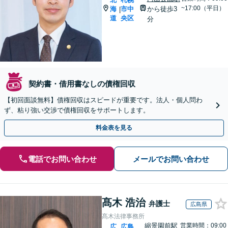
~17:00（平日）
海
市中
から徒歩3
|
道
央区
分
契約書・借用書なしの債権回収
【初回面談無料】債権回収はスピードが重要です。法人・個人問わ
ず、粘り強い交渉で債権回収をサポートします。
料金表を見る
電話でお問い合わせ
メールでお問い合わせ
髙木 浩治
弁護士
広島県
髙木法律事務所
縮景園前駅
営業時間：09:00
広
広島