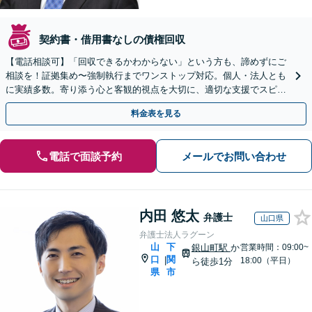
契約書・借用書なしの債権回収
【電話相談可】「回収できるかわからない」という方も、諦めずにご
相談を！証拠集め〜強制執行までワンストップ対応。個人・法人とも
に実績多数。寄り添う心と客観的視点を大切に、適切な支援でスピー
ド解決を目指します【完全個室】駐車場完備／上諸江駅8分
料金表を見る
電話で面談予約
メールでお問い合わせ
内田 悠太
弁護士
山口県
弁護士法人ラグーン
山
下
銀山町駅
か
営業時間：09:00~
口
関
|
18:00（平日）
ら徒歩1分
県
市