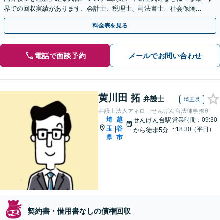
界での回収実績があります。会計士、税理士、司法書士、社会保険労
務士など信頼できる士業と連携【休日・夜間相談可】
料金表を見る
電話で面談予約
メールでお問い合わせ
黄川田 拓
弁護士
埼玉県
弁護士法人アネロ せんげん台法律事務所
埼
越
せんげん台駅
営業時間：09:30
玉
谷
|
~18:30（平日）
から徒歩5分
県
市
契約書・借用書なしの債権回収