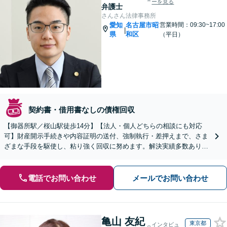
ーを見る
弁護士
さんさん法律事務所
愛知
名古屋市昭
営業時間：09:30~17:00
|
県
和区
（平日）
契約書・借用書なしの債権回収
【御器所駅／桜山駅徒歩14分】【法人・個人どちらの相談にも対応
可】財産開示手続きや内容証明の送付、強制執行・差押えまで、さま
ざまな手段を駆使し、粘り強く回収に努めます。解決実績多数あり。
【債権回収にお困りの企業様の顧問契約にも注力】
電話でお問い合わせ
メールでお問い合わせ
亀山 友紀
東京都
インタビュ