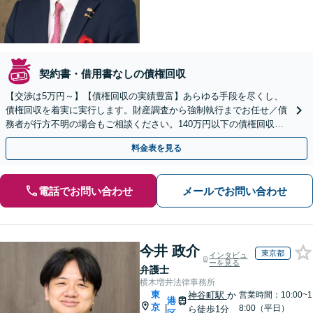
契約書・借用書なしの債権回収
【交渉は5万円～】【債権回収の実績豊富】あらゆる手段を尽くし、
債権回収を着実に実行します。財産調査から強制執行までお任せ／債
務者が行方不明の場合もご相談ください。140万円以下の債権回収も
相談可
料金表を見る
電話でお問い合わせ
メールでお問い合わせ
今井 政介
東京都
インタビュ
ーを見る
弁護士
横木増井法律事務所
東
神谷町駅
か
営業時間：10:00~1
港
京
|
8:00（平日）
ら徒歩1分