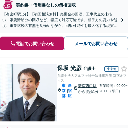
契約書・借用書なしの債権回収
【有楽町駅1分】【初回相談無料】売掛金の回収、工事代金の未払
い、家賃滞納分の回収など、幅広く対応可能です。相手方の資力や態
度、事業継続の有無を見極めながら、回収可能性を最大化する現実的
な手法を選択し、依頼者さまの大切な資金を守ります。
電話でお問い合わせ
メールでお問い合わせ
保坂 光彦
弁護士
東京都
弁護士法人アルファ総合法律事務所 新宿オフ
ィス
東
新
新宿西口駅
営業時間：09:00~
京
宿
|
20:00（平日）
から徒歩1分
都
区