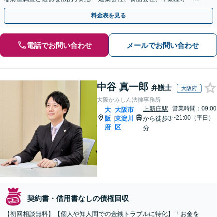
ーなど、業種を問わず幅広く対応」【休日・夜間相談可】
料金表を見る
電話でお問い合わせ
メールでお問い合わせ
中谷 真一郎
弁護士
大阪府
大阪かみしん法律事務所
上新庄駅
営業時間：09:00
大
大阪市
~21:00（平日）
阪
東淀川
から徒歩3
|
府
区
分
契約書・借用書なしの債権回収
【初回相談無料】【個人や知人間での金銭トラブルに特化】「お金を