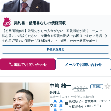
契約書・借用書なしの債権回収
【初回面談無料】取引先からの入金がない、家賃滞納が続く…一人で
悩む前にご相談ください。売掛金や家賃の滞納でお困りですか？電話
や内容証明での催促から強制執行まで、状況に合わせ徹底サポート
【身障者用駐車場あり、近隣に有料駐車場あり】夜間休日対応
料金表を見る
電話でお問い合わせ
メールでお問い合わせ
中﨑 雄一
鳥取県
インタビュ
ーを見る
弁護士
弁護士法人はくと総合法律事務所
鳥
鳥
鳥取駅
か
営業時間：09:00~1
取
取
|
7:00（平日）
ら徒歩4分
県
市