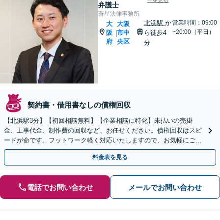
ーを見る
弁護士
蒼星法律事務所
北浜駅
か
営業時間：09:00
大
大阪
~20:00（平日）
阪
市中
ら徒歩4
|
府
央区
分
契約書・借用書なしの債権回収
【北浜駅3分】【初回相談無料】【企業相談に特化】未払いの売掛
金、工事代金、制作費の回収など、お任せください。債権回収はスピ
ードが命です。フットワーク軽く対応いたしますので、お気軽にご相
談ください。【電話相談可】【夜間・土日相談可】
料金表を見る
電話でお問い合わせ
メールでお問い合わせ