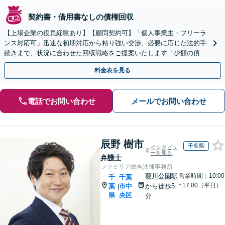
契約書・借用書なしの債権回収
【上場企業の役員経験あり】【顧問契約可】「個人事業主・フリーラ
ンス対応可」迅速な初期対応から粘り強い交渉、必要に応じた法的手
続きまで、状況に合わせた回収戦略をご提案いたします「少額の債権
回収可」訴訟提起、仮差押えなどの保全処分、強制執行など
料金表を見る
電話でお問い合わせ
メールでお問い合わせ
辰野 樹市
千葉県
インタビュ
ーを見る
弁護士
ファミリア総合法律事務所
葭川公園駅
営業時間：10:00
千
千葉
~17:00（平日）
葉
市中
から徒歩5
|
県
央区
分