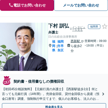
電話でお問い合わせ
メールでお問い合わせ
下村 訓弘
福岡県
インタビュ
ーを見る
弁護士
日の出総合法律事務所
西新駅
か
営業時間：09:00
福
福岡
~19:00（平日）
岡
市早
ら徒歩2
|
県
良区
分
契約書・借用書なしの債権回収
【初回45分相談無料】【元銀行員の弁護士】【西新駅徒歩1分】何と
言っても元銀行員（14年間）。売掛金回収、貸付金回収から資産（預
金口座等）調査、強制執行申立てまで、個人のお客様も、法人のお客
様も、債権回収のことなら当事務所にご相談ください。
料金表を見る