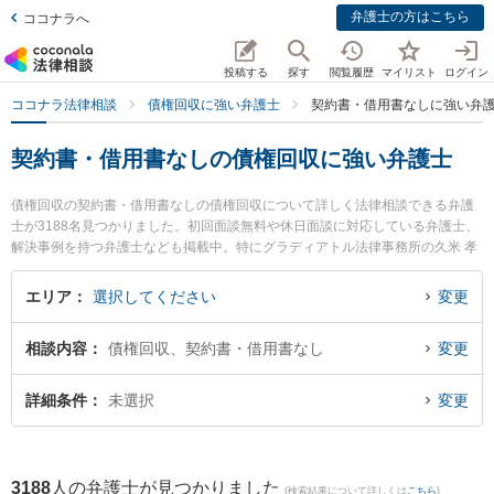
弁護士の方はこちら
ココナラへ
投稿する
探す
閲覧履歴
マイリスト
ログイン
ココナラ法律相談
債権回収に強い弁護士
契約書・借用書なしに強い弁
契約書・借用書なしの債権回収に強い弁護士
債権回収の契約書・借用書なしの債権回収について詳しく法律相談できる弁護
士が3188名見つかりました。初回面談無料や休日面談に対応している弁護士、
解決事例を持つ弁護士なども掲載中。特にグラディアトル法律事務所の久米 孝
和弁護士や日の出総合法律事務所の下村 訓弘弁護士、菊川明法律事務所の森本
健一弁護士のプロフィール情報や弁護士費用、強みなどが注目されています。
エリア
選択してください
変更
東京や大阪、名古屋といった大都市圏の弁護士から福岡、札幌、仙台といった
中核都市まで幅広く弁護士事務所を掲載。こんな法律相談をお持ちの方は是非
相談内容
債権回収、契約書・借用書なし
変更
ご利用ください。『東京都内で土日や夜間に発生した契約書・借用書なしの債
権回収のトラブルを今すぐに弁護士に相談したい』『契約書・借用書なしの債
権回収のトラブル解決の実績豊富な大阪の弁護士を検索したい』『初回相談無
詳細条件
未選択
変更
料で契約書・借用書なしの問題を法律相談できる名古屋市内の弁護士に相談予
約したい』などでお困りの相談者さんにおすすめです。
3188
人の弁護士が見つかりました
(検索結果について詳しくは
こちら
)