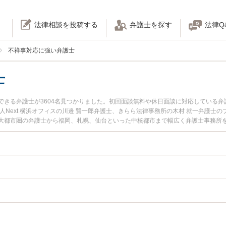
法律相談を投稿する
弁護士を探す
法律Q
不祥事対応に強い弁護士
士
できる弁護士が3604名見つかりました。初回面談無料や休日面談に対応している
人Next 横浜オフィスの川邉 賢一郎弁護士、きらら法律事務所の木村 就一弁護士
大都市圏の弁護士から福岡、札幌、仙台といった中核都市まで幅広く弁護士事務所
た不祥事対応のトラブルを今すぐに弁護士に相談したい』『不祥事対応のトラブル
できる名古屋市内の弁護士に相談予約したい』などでお困りの相談者さんにおすす