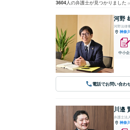
3604
人の弁護士が見つかりました
河野 
河野法律
神奈
中小企
電話でお問い合わ
川邉 
弁護士法人
神奈