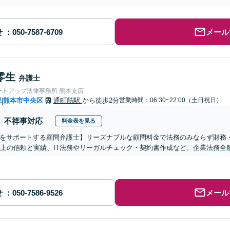
せ
メール
零生
弁護士
ートアップ法律事務所 熊本支店
県
熊本市中央区
通町筋駅
から徒歩2分
営業時間：06:30~22:00（土日祝日）
|
不祥事対応
料金表を見る
をサポートする顧問弁護士】リーズナブルな顧問料金で法務のみならず財務
以上の信頼と実績、IT法務やリーガルチェック・契約書作成など、企業法務
せ
メール