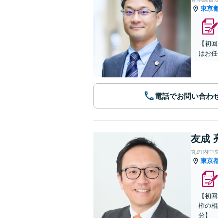
東京
【初回
はお任
電話でお問い合わ
友成 
丸の内中
東京
【初回
権の相
分】