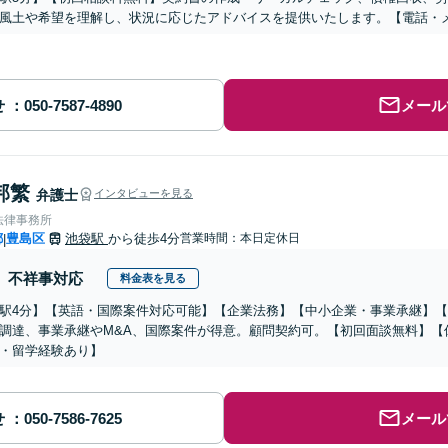
風土や希望を理解し、状況に応じたアドバイスを提供いたします。【電話・
せ
メール
邦繁
弁護士
インタビューを見る
法律事務所
都
豊島区
池袋駅
から徒歩4分
営業時間：本日定休日
|
不祥事対応
料金表を見る
駅4分】【英語・国際案件対応可能】【企業法務】【中小企業・事業承継】
調達、事業承継やM&A、国際案件が得意。顧問契約可。【初回面談無料】【
・留学経験あり】
せ
メール