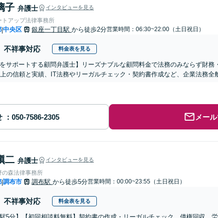
璃子
弁護士
インタビューを見る
ートアップ法律事務所
都
中央区
銀座一丁目駅
から徒歩2分
営業時間：06:30~22:00（土日祝日）
|
不祥事対応
料金表を見る
をサポートする顧問弁護士】リーズナブルな顧問料金で法務のみならず財務
以上の信頼と実績、IT法務やリーガルチェック・契約書作成など、企業法務
せ
メール
愼二
弁護士
インタビューを見る
野の森法律事務所
都
調布市
調布駅
から徒歩5分
営業時間：00:00~23:55（土日祝日）
|
不祥事対応
料金表を見る
駅5分】【初回相談料無料】契約書の作成・リーガルチェック、債権回収、