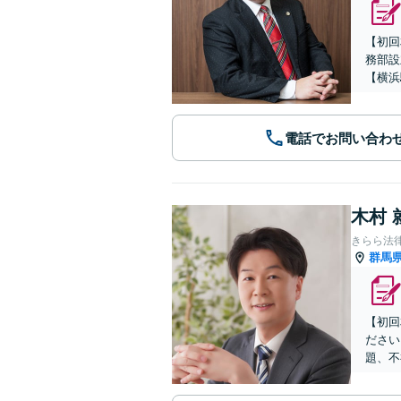
【初回
務部設
【横浜
電話でお問い合わ
木村 
きらら法
群馬
【初回
ださい
題、不