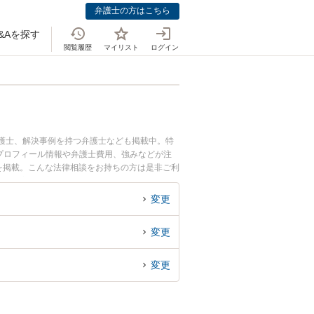
弁護士の方はこちら
&Aを探す
閲覧履歴
マイリスト
ログイン
弁護士、解決事例を持つ弁護士なども掲載中。特
のプロフィール情報や弁護士費用、強みなどが注
を掲載。こんな法律相談をお持ちの方は是非ご利
解決の実績豊富な大阪の弁護士を検索したい』
めです。
変更
変更
変更