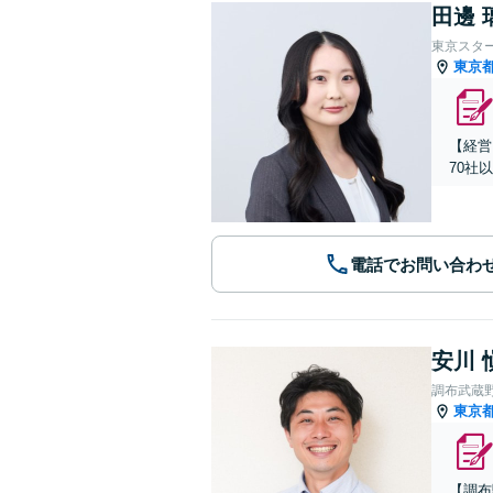
田邊 
東京スタ
東京
【経営
70社
電話でお問い合わ
安川 
調布武蔵
東京
【調布