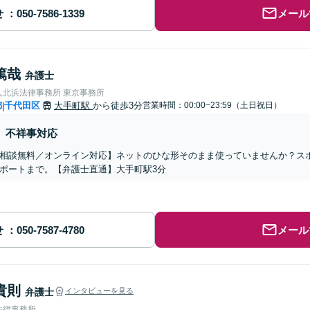
せ
メール
篤哉
弁護士
人北浜法律事務所 東京事務所
都
千代田区
大手町駅
から徒歩3分
営業時間：00:00~23:59（土日祝日）
|
不祥事対応
相談無料／オンライン対応】ネットのひな形そのまま使っていませんか？ス
ポートまで。【弁護士直通】大手町駅3分
せ
メール
貴則
弁護士
インタビューを見る
法律事務所