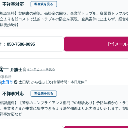
不祥事対応
料金表を見る
相談無料】契約書の確認、売掛金の回収、企業間トラブル、従業員トラブルな
立よりも低コストで法的トラブルの防止を実現。企業案件に止まらず、経営
駅徒歩5分】
せ
メール
就一
弁護士
インタビューを見る
律事務所
県
太田市
太田駅
から徒歩10分
営業時間：本日定休日
|
不祥事対応
料金表を見る
相談無料】【警察のコンプライアンス部門での経験あり】予防法務からトラ
。事業者さまが事業に集中できるよう法的側面よりお力添えいたします。契
祥事対応など