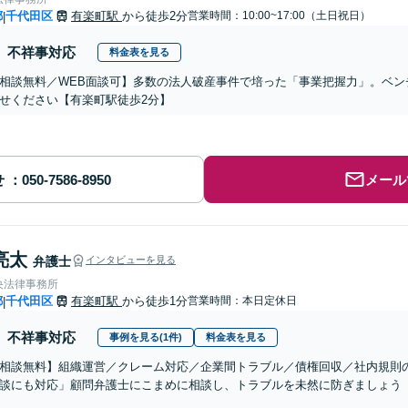
都
千代田区
有楽町駅
から徒歩2分
営業時間：10:00~17:00（土日祝日）
|
不祥事対応
料金表を見る
相談無料／WEB面談可】多数の法人破産事件で培った「事業把握力」。ベン
せください【有楽町駅徒歩2分】
せ
メール
亮太
弁護士
インタビューを見る
央法律事務所
都
千代田区
有楽町駅
から徒歩1分
営業時間：本日定休日
|
不祥事対応
事例を見る(1件)
料金表を見る
相談無料】組織運営／クレーム対応／企業間トラブル／債権回収／社内規則
談にも対応」顧問弁護士にこまめに相談し、トラブルを未然に防ぎましょう