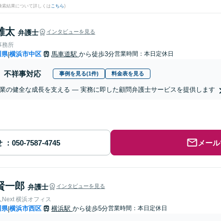
(検索結果について詳しくは
こちら
)
雄太
弁護士
インタビューを見る
事務所
川県
横浜市中区
馬車道駅
から徒歩3分
営業時間：本日定休日
|
不祥事対応
事例を見る(1件)
料金表を見る
業の健全な成長を支える ― 実務に即した顧問弁護士サービスを提供します
せ
メール
賢一郎
弁護士
インタビューを見る
Next 横浜オフィス
川県
横浜市西区
横浜駅
から徒歩5分
営業時間：本日定休日
|