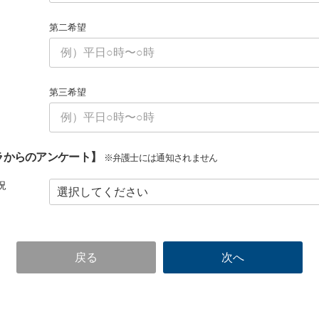
第二希望
第三希望
ラからのアンケート】
※弁護士には通知されません
況