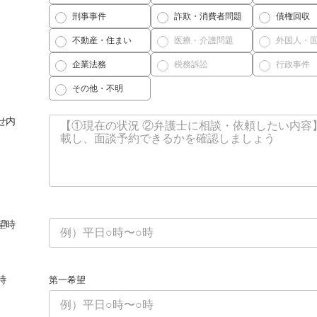
刑事事件
詐欺・消費者問題
債権回収
不動産・住まい
医療・介護問題
外国人・
企業法務
税務訴訟
行政事件
その他・不明
せ内
望時
時
第一希望