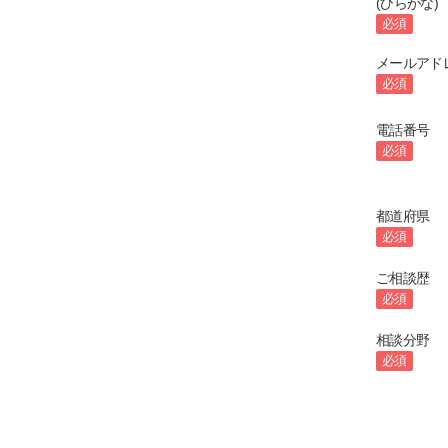
(ひらがな)
必須
メールアド
必須
電話番号
必須
都道府県
必須
ご相談歴
必須
相談分野
必須