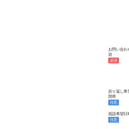
お問い合わ
容
必須
折り返し希
間帯
任意
面談希望日
任意