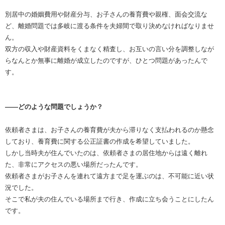
別居中の婚姻費用や財産分与、お子さんの養育費や親権、面会交流な
ど、離婚問題では多岐に渡る条件を夫婦間で取り決めなければなりませ
ん。
双方の収入や財産資料をくまなく精査し、お互いの言い分を調整しなが
らなんとか無事に離婚が成立したのですが、ひとつ問題があったんで
す。
――どのような問題でしょうか？
依頼者さまは、お子さんの養育費が夫から滞りなく支払われるのか懸念
しており、養育費に関する公正証書の作成を希望していました。
しかし当時夫が住んでいたのは、依頼者さまの居住地からは遠く離れ
た、非常にアクセスの悪い場所だったんです。
依頼者さまがお子さんを連れて遠方まで足を運ぶのは、不可能に近い状
況でした。
そこで私が夫の住んでいる場所まで行き、作成に立ち会うことにしたん
です。