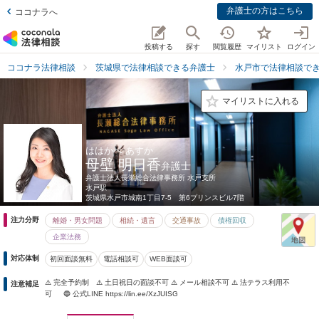
弁護士の方はこちら
ココナラへ
投稿する
探す
閲覧履歴
マイリスト
ログイン
ココナラ法律相談
茨城県で法律相談できる弁護士
水戸市で法律相談で
マイリストに入れる
ははかべ あすか
母壁 明日香
弁護士
弁護士法人長瀬総合法律事務所 水戸支所
水戸駅
茨城県
水戸市城南1丁目7-5 第6プリンスビル7階
注力分野
離婚・男女問題
相続・遺言
交通事故
債権回収
企業法務
対応体制
初回面談無料
電話相談可
WEB面談可
⚠️ 完全予約制 ⚠️ 土日祝日の面談不可 ⚠️ メール相談不可 ⚠️ 法テラス利用不
注意補足
可 🔵 公式LINE https://lin.ee/XzJUISG