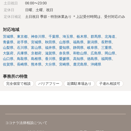
土日祝日
06:00〜23:00
定休日
日曜、土曜、祝日
定休日補足
土日祝日 季節・特別休業あり ＊上記受付時間は、受付対応のみ
対応地域
茨城県
東京都
神奈川県
千葉県
埼玉県
栃木県
群馬県
北海道
青森県
岩手県
宮城県
秋田県
山形県
福島県
新潟県
長野県
山梨県
石川県
富山県
福井県
愛知県
静岡県
岐阜県
三重県
大阪府
兵庫県
京都府
滋賀県
奈良県
和歌山県
広島県
岡山県
山口県
鳥取県
島根県
香川県
愛媛県
高知県
徳島県
福岡県
佐賀県
長崎県
熊本県
大分県
宮崎県
鹿児島県
沖縄県
事務所の特徴
完全個室で相談
バリアフリー
近隣駐車場あり
子連れ相談可
ココナラ法律相談について