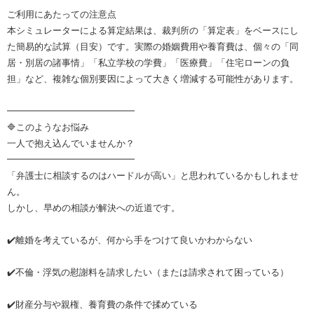
ご利用にあたっての注意点
本シミュレーターによる算定結果は、裁判所の「算定表」をベースにし
た簡易的な試算（目安）です。実際の婚姻費用や養育費は、個々の「同
居・別居の諸事情」「私立学校の学費」「医療費」「住宅ローンの負
担」など、複雑な個別要因によって大きく増減する可能性があります。
━━━━━━━━━━━━━━
🔷このようなお悩み
一人で抱え込んでいませんか？
━━━━━━━━━━━━━━
「弁護士に相談するのはハードルが高い」と思われているかもしれませ
ん。
しかし、早めの相談が解決への近道です。
✔️離婚を考えているが、何から手をつけて良いかわからない
✔️不倫・浮気の慰謝料を請求したい（または請求されて困っている）
✔️財産分与や親権、養育費の条件で揉めている