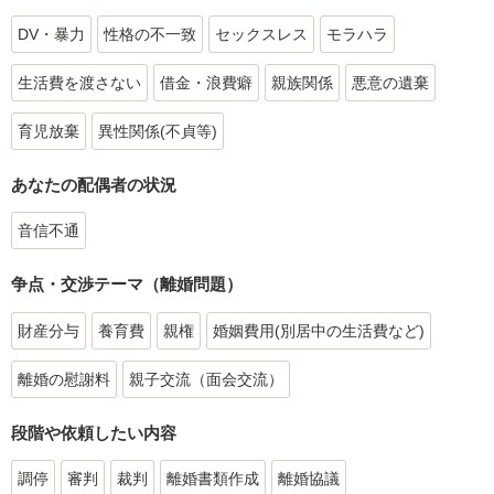
DV・暴力
性格の不一致
セックスレス
モラハラ
生活費を渡さない
借金・浪費癖
親族関係
悪意の遺棄
育児放棄
異性関係(不貞等)
あなたの配偶者の状況
音信不通
争点・交渉テーマ（離婚問題）
財産分与
養育費
親権
婚姻費用(別居中の生活費など)
離婚の慰謝料
親子交流（面会交流）
段階や依頼したい内容
調停
審判
裁判
離婚書類作成
離婚協議