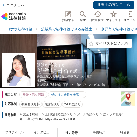
弁護士の方はこちら
ココナラへ
投稿する
探す
閲覧履歴
マイリスト
ログイン
ココナラ法律相談
茨城県で法律相談できる弁護士
水戸市で法律相談で
マイリストに入れる
ははかべ あすか
母壁 明日香
弁護士
弁護士法人長瀬総合法律事務所 水戸支所
水戸駅
茨城県
水戸市城南1丁目7-5 第6プリンスビル7階
注力分野
離婚・男女問題
他の注力分野を表示
対応体制
初回面談無料
電話相談可
WEB面談可
⚠️ 完全予約制 ⚠️ 土日祝日の面談不可 ⚠️ メール相談不可 ⚠️ 法テラス利用不
注意補足
可 🔵 公式LINE https://lin.ee/XzJUISG
プロフィール
インタビュー
事例紹介
料金表
注力分野