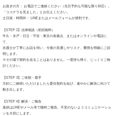
お急ぎの方： お電話でご連絡ください（当日予約も可能な限り対応）。
「ココナラを見ました」とお伝えください。
土日祝・時間外： LINEまたはメールフォームが便利です。
【STEP 2】法律相談（初回無料）
牛久・水戸・日立・守谷・東京の各拠点、またはオンラインや電話に
て、
弁護士が丁寧にお話を伺い、今後の見通しやリスク、費用を明確にご説
明します。
※その場で契約を迫ることはありません。一度持ち帰り、じっくりご検
討ください。
【STEP 3】ご依頼・着手
方針にご納得いただけましたら委任契約を結び、速やかに解決に向けて
動き出します。
【STEP 4】解決・ご報告
進捗はLINEやメール等で随時ご報告。不安のないようコミュニケーショ
ンを大切にします。