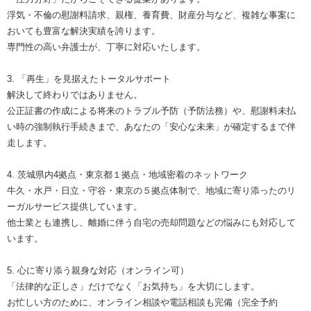
浮気・不倫の慰謝料請求、親権、養育費、財産分与など、複雑な事案に
おいても豊富な解決実績を誇ります。
専門性の高い弁護士が、丁寧に対応いたします。
3. 「再生」を見据えたトータルサポート
解決して終わりではありません。
公正証書の作成による将来のトラブル予防（予防法務）や、慰謝料未払
い時の強制執行手続きまで、あなたの「安心な未来」が確定するまで伴
走します。
4. 茨城県内4拠点・東京都１拠点・地域密着のネットワーク
牛久・水戸・日立・守谷・東京の５拠点体制で、地域に寄り添ったのリ
ーガルサービス提供しています。
他士業とも連携し、離婚に伴う自宅の売却問題などの悩みにも対応して
います。
5. 心に寄り添う親身な対応（オンライン可）
「法律的な正しさ」だけでなく「お気持ち」を大切にします。
お忙しい方のために、オンライン相談や電話相談も完備（完全予約