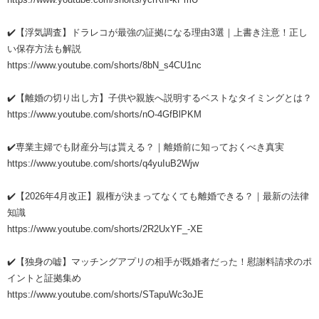
✔️【浮気調査】ドラレコが最強の証拠になる理由3選｜上書き注意！正し
い保存方法も解説
https://www.youtube.com/shorts/8bN_s4CU1nc
✔️【離婚の切り出し方】子供や親族へ説明するベストなタイミングとは？
https://www.youtube.com/shorts/nO-4GfBlPKM
✔️専業主婦でも財産分与は貰える？｜離婚前に知っておくべき真実
https://www.youtube.com/shorts/q4yuIuB2Wjw
✔️【2026年4月改正】親権が決まってなくても離婚できる？｜最新の法律
知識
https://www.youtube.com/shorts/2R2UxYF_-XE
✔️【独身の嘘】マッチングアプリの相手が既婚者だった！慰謝料請求のポ
イントと証拠集め
https://www.youtube.com/shorts/STapuWc3oJE