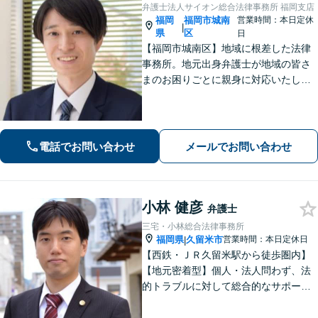
弁護士法人サイオン総合法律事務所 福岡支店
福岡
福岡市城南
営業時間：本日定休
|
県
区
日
【福岡市城南区】地域に根差した法律
事務所。地元出身弁護士が地域の皆さ
まのお困りごとに親身に対応いたしま
す。【話しやすさを大事に】お気軽に
ご相談ください【友丘３丁目バス停目
の前・駐車場あり】
電話でお問い合わせ
メールでお問い合わせ
小林 健彦
弁護士
三宅・小林総合法律事務所
福岡県
久留米市
営業時間：本日定休日
|
【西鉄・ＪＲ久留米駅から徒歩圏内】
【地元密着型】個人・法人問わず、法
的トラブルに対して総合的なサポート
ができる体制を整えている事務所で
す。相手側との交渉や調停、裁判など