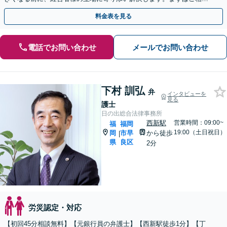
ください【夜間・休日相談可】【電話・WEB面談可】
料金表を見る
電話でお問い合わせ
メールでお問い合わせ
下村 訓弘
弁
インタビューを
見る
護士
日の出総合法律事務所
西新駅
営業時間：09:00~
福
福岡
19:00（土日祝日）
岡
市早
から徒歩
|
県
良区
2分
労災認定・対応
【初回45分相談無料】【元銀行員の弁護士】【西新駅徒歩1分】【丁