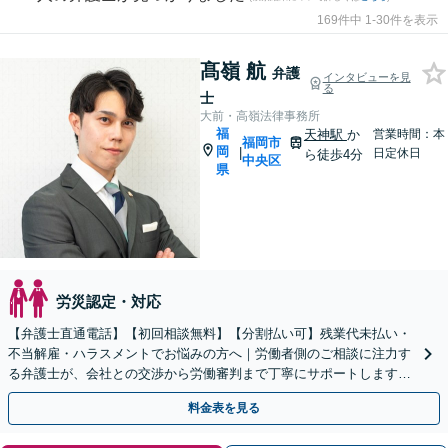
169件中 1-30件を表示
髙嶺 航
弁護
インタビューを見
る
士
大前・高嶺法律事務所
福
天神駅
か
営業時間：本
福岡市
岡
|
日定休日
ら徒歩4分
中央区
県
労災認定・対応
【弁護士直通電話】【初回相談無料】【分割払い可】残業代未払い・
不当解雇・ハラスメントでお悩みの方へ｜労働者側のご相談に注力す
る弁護士が、会社との交渉から労働審判まで丁寧にサポートします
【休日・夜間・WEB相談対応】【労働審判の経験あり】
料金表を見る