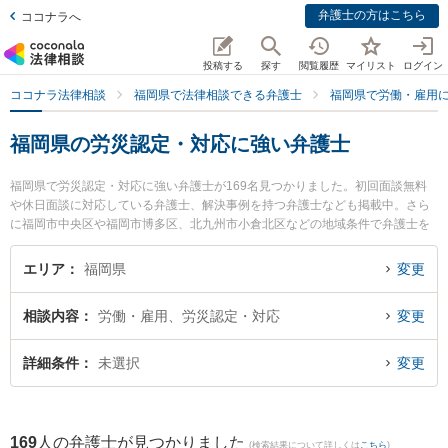
弁護士の方はこちら
ココナラへ
投稿する
探す
閲覧履歴
マイリスト
ログイン
ココナラ法律相談
福岡県で法律相談できる弁護士
福岡県で労働・雇用
福岡県の労災認定・対応に強い弁護士
福岡県で労災認定・対応に強い弁護士が169名見つかりました。初回面談無料
や休日面談に対応している弁護士、解決事例を持つ弁護士なども掲載中。さら
に福岡市中央区や福岡市博多区、北九州市小倉北区などの地域条件で弁護士を
絞り込めます。労働・雇用に関係する不当解雇や退職勧奨、内定取消等の細か
な分野での絞り込み検索もでき便利です。特に大前・高嶺法律事務所の髙嶺 航
エリア
福岡県
変更
弁護士や浜田法律事務所の浜田 宏弁護士、井口法律事務所の井口 夏貴弁護士の
プロフィール情報や弁護士費用、強みなどが注目されています。『福岡県で土
相談内容
労働・雇用、労災認定・対応
変更
日や夜間に発生した労災認定・対応のトラブルを今すぐに弁護士に相談した
い』『労災認定・対応のトラブル解決の実績豊富な近くの弁護士を検索した
い』『初回相談無料で労災認定・対応を法律相談できる福岡県内の弁護士に相
詳細条件
未選択
変更
談予約したい』などでお困りの相談者さんにおすすめです。
169
人の弁護士が見つかりました
(検索結果について詳しくは
こちら
)