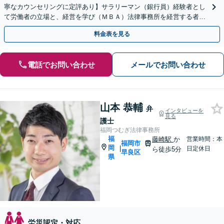
寧なカウンセリングに定評あり】サラリーマン（銀行員）経験者とし
て労働者の立場と、経営を学び（ＭＢＡ）法律事務所を経営する者と
して経営者の立場と、両方の視点を備えた弁護士です。
料金表を見る
電話でお問い合わせ
メールでお問い合わせ
山本 恭輔
弁
インタビューを
見る
護士
福岡つむぎ法律事務所
福
藤崎駅
か
営業時間：本
福岡市
岡
|
日定休日
ら徒歩5分
早良区
県
労災認定・対応