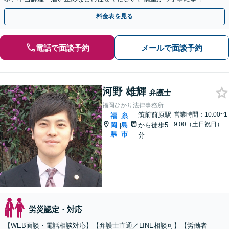
決へと進めます。
料金表を見る
電話で面談予約
メールで面談予約
河野 雄輝
弁護士
福岡ひかり法律事務所
筑前前原駅
営業時間：10:00~1
福
糸
9:00（土日祝日）
岡
島
から徒歩5
|
県
市
分
労災認定・対応
【WEB面談・電話相談対応】【弁護士直通／LINE相談可】【労働者