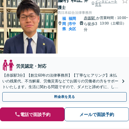
弁
インタビューを
見る
護士
西日本綜合法律事務所
赤坂駅
か
営業時間：10:00~
福
福岡
13:00（土曜日）
岡
市中
ら徒歩3
|
県
央区
分
労災認定・対応
【赤坂駅3分】【創立60年の法律事務所】【丁寧なヒアリング】未払
いの残業代、不当解雇、労働災害などでお困りの労働者の方をサポー
トいたします。生活に関わる問題ですので、ダメだと諦めずに、しっ
かりと労働者の権利を主張していきましょう。
料金表を見る
電話で面談予約
メールで面談予約