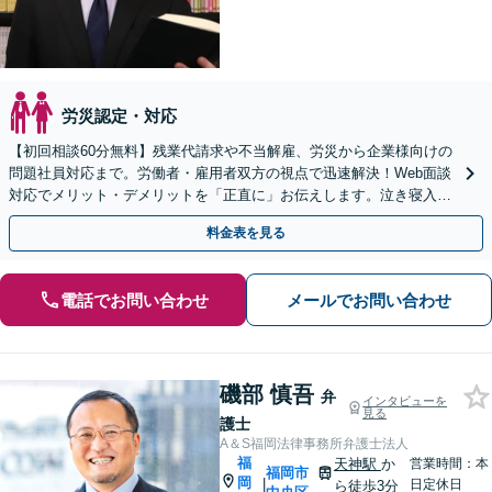
労災認定・対応
【初回相談60分無料】残業代請求や不当解雇、労災から企業様向けの
問題社員対応まで。労働者・雇用者双方の視点で迅速解決！Web面談
対応でメリット・デメリットを「正直に」お伝えします。泣き寝入り
するまえにご相談ください。
料金表を見る
電話でお問い合わせ
メールでお問い合わせ
磯部 慎吾
弁
インタビューを
見る
護士
A＆S福岡法律事務所弁護士法人
福
天神駅
か
営業時間：本
福岡市
岡
|
日定休日
ら徒歩3分