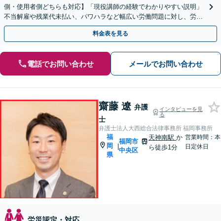
側・使用者側どちらも対応】「現役講師の経験でわかりやすい説明」
不当解雇や残業代未払い、パワハラなど幅広い労働問題に対し、労働
者の方々の心情を深く理解したサポートを行います。
料金表を見る
電話でお問い合わせ
メールでお問い合わせ
齋藤 遼
弁護
インタビューを見
る
士
弁護士法人大西総合法律事務所 福岡事務所
福
天神南駅
か
営業時間：本
福岡市
岡
|
日定休日
ら徒歩1分
中央区
県
労災認定・対応