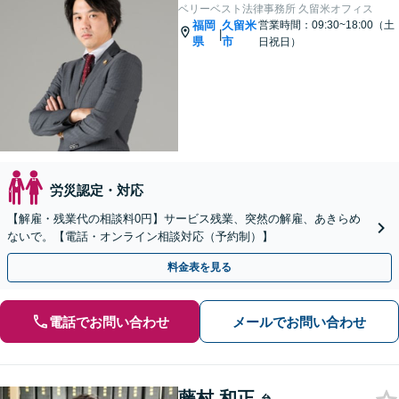
ベリーベスト法律事務所 久留米オフィス
福岡
久留米
営業時間：09:30~18:00（土
|
県
市
日祝日）
労災認定・対応
【解雇・残業代の相談料0円】サービス残業、突然の解雇、あきらめ
ないで。【電話・オンライン相談対応（予約制）】
料金表を見る
電話でお問い合わせ
メールでお問い合わせ
藤村 和正