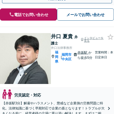
電話でお問い合わせ
メールでお問い合わせ
井口 夏貴
弁
インタビューを
見る
護士
井口法律事務所
福
赤坂駅
か
営業時間：本
福岡市
岡
|
日定休日
ら徒歩5分
中央区
県
労災認定・対応
【赤坂駅3分】解雇やハラスメント、懲戒など企業側の労務問題に特
化。法律知識に基づく早期対応で企業の盾となります！トラブルが大
きくなる前に、経営者様の立場に寄り添い解決します。まずはご相談