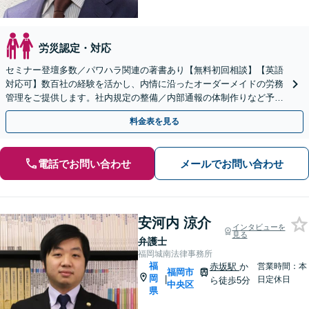
労災認定・対応
セミナー登壇多数／パワハラ関連の著書あり【無料初回相談】【英語
対応可】数百社の経験を活かし、内情に沿ったオーダーメイドの労務
管理をご提供します。社内規定の整備／内部通報の体制作りなど予防
法務に注力。クイックレスポンスが強み【天神駅１分】
料金表を見る
電話でお問い合わせ
メールでお問い合わせ
安河内 涼介
インタビューを
見る
弁護士
福岡城南法律事務所
福
赤坂駅
か
営業時間：本
福岡市
岡
|
日定休日
ら徒歩5分
中央区
県