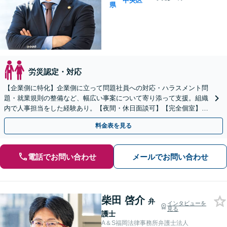
中央区
県
労災認定・対応
【企業側に特化】企業側に立って問題社員への対応・ハラスメント問
題・就業規則の整備など、幅広い事案について寄り添って支援。組織
内で人事担当をした経験あり。【夜間・休日面談可】【完全個室】
【天神駅３分】
料金表を見る
電話でお問い合わせ
メールでお問い合わせ
柴田 啓介
弁
インタビューを
見る
護士
A＆S福岡法律事務所弁護士法人