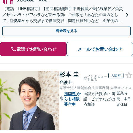
【電話・LINE相談可】【初回相談無料】不当解雇／未払残業代／労災
／セクハラ・パワハラなど諦める前にご相談を！あなたの味方とし
て、証拠集めから交渉まで徹底交渉。問題社員対応など、企業側のご
相談もOK【夜間・休日対応】【天神南駅直結】
料金表を見る
電話でお問い合わせ
メールでお問い合わせ
杉本 圭
大阪府
インタビュー
を見る
弁護士
弁護士法人勝浦総合法律事務所 大阪オフィス
営業時
福岡県
か
面談方法(対面・電
らも相談
話・ビデオなど)は
間：本日
受付中
応相談
定休日