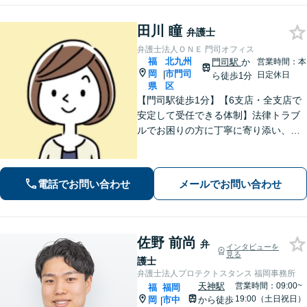
田川 瞳
弁護士
弁護士法人ＯＮＥ 門司オフィス
福
北九州
門司駅
か
営業時間：本
岡
市門司
|
日定休日
ら徒歩1分
県
区
【門司駅徒歩1分】【6支店・全支店で
安定して受任できる体制】法律トラブ
ルでお困りの方に丁寧に寄り添い、納
得できる解決を目指します。費用は事
前に分かりやすくご説明します。お困
りの方はぜひご相談ください【駐車場
電話でお問い合わせ
メールでお問い合わせ
あり】
佐野 前尚
弁
インタビューを
見る
護士
弁護士法人プロテクトスタンス 福岡事務所
天神駅
営業時間：09:00~
福
福岡
19:00（土日祝日）
岡
市中
から徒歩
|