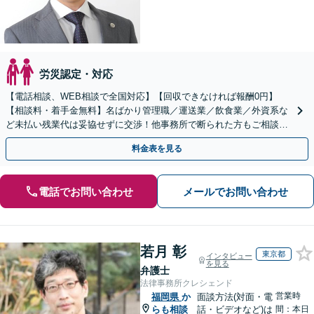
労災認定・対応
【電話相談、WEB相談で全国対応】【回収できなければ報酬0円】
【相談料・着手金無料】名ばかり管理職／運送業／飲食業／外資系な
ど未払い残業代は妥協せずに交渉！他事務所で断られた方もご相談く
ださい。【解決事例が豊富】土曜日も電話受付しています
料金表を見る
電話でお問い合わせ
メールでお問い合わせ
若月 彰
東京都
インタビュー
を見る
弁護士
法律事務所クレシェンド
営業時
福岡県
か
面談方法(対面・電
らも相談
話・ビデオなど)は
間：本日