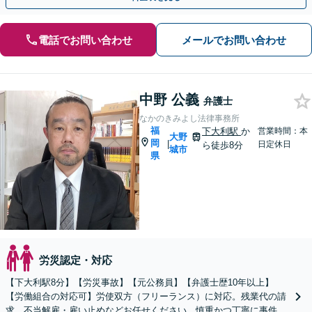
電話でお問い合わせ
メールでお問い合わせ
中野 公義
弁護士
なかのきみよし法律事務所
福
下大利駅
か
営業時間：本
大野
岡
|
日定休日
ら徒歩8分
城市
県
労災認定・対応
【下大利駅8分】【労災事故】【元公務員】【弁護士歴10年以上】
【労働組合の対応可】労使双方（フリーランス）に対応。残業代の請
求、不当解雇・雇い止めなどお任せください。慎重かつ丁寧に事件解