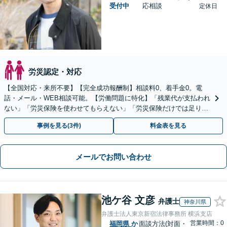
受付中
応相談
定休日
労災認定・対応
【全国対応・来所不要】【完全成功報酬制】相談料0、着手金0。電
話・メール・WEB相談可能。【労働問題に特化】「残業代が支払われ
ない」「労災保険を使わせてもらえない」「労災保険だけでは足りな
い。損害賠償請求したい」など労働問題はお任せを。
事例を見る(3件)
料金表を見る
メールでお問い合わせ
池ケ谷 文彦
弁護士
神奈川県
弁護士法人東京新宿法律事務所 横浜支店
営業時間：0
福岡県
か
面談方法(対面・