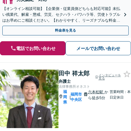
【オンライン相談可能】【企業側・従業員側どちらも対応可能】未払
い残業代、解雇・懲戒、労災、セクハラ・パワハラ等、労使トラブル
はお早めにご相談ください。【わかりやすく、リーズナブルな料金設
定】【弁護士歴7年】【藤崎駅から徒歩5分】
料金表を見る
電話でお問い合わせ
メールでお問い合わせ
田中 祥太郎
インタビューを
見る
弁護士
法律事務所オネスト
福
六本松駅
か
営業時間：本
福岡市
岡
|
日定休日
ら徒歩5分
中央区
県