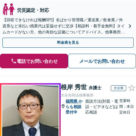
労災認定・対応
【回収できなければ報酬0円】名ばかり管理職／運送業／飲食業／外
資系など未払い残業代は妥協せずに交渉【相談料・着手金無料】タイ
ムカードがない方、他の有効な証拠についてアドバイス。他事務所で
断られた方もご相談ください。あなたの権利を守ります！
料金表を見る
電話でお問い合わせ
メールでお問い合わせ
根岸 秀世
弁護士
大分県
大分共同法律事務所
営業時
福岡県
か
面談方法(対面・電
らも相談
話・ビデオなど)は
間：本日
受付中
応相談
定休日