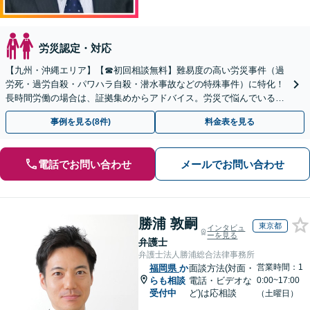
労災認定・対応
【九州・沖縄エリア】【☎︎初回相談無料】難易度の高い労災事件（過
労死・過労自殺・パワハラ自殺・潜水事故などの特殊事件）に特化！
長時間労働の場合は、証拠集めからアドバイス。労災で悩んでいる方
は早めにご相談を！【電話相談可能】
事例を見る(8件)
料金表を見る
電話でお問い合わせ
メールでお問い合わせ
勝浦 敦嗣
東京都
インタビュ
ーを見る
弁護士
弁護士法人勝浦総合法律事務所
営業時間：1
福岡県
か
面談方法(対面・
らも相談
電話・ビデオな
0:00~17:00
受付中
ど)は応相談
（土曜日）