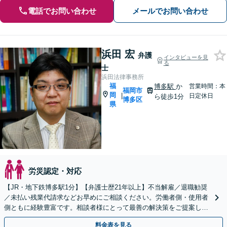
電話でお問い合わせ
メールでお問い合わせ
浜田 宏
弁護
インタビューを見
る
士
浜田法律事務所
福
博多駅
か
営業時間：本
福岡市
岡
|
日定休日
ら徒歩1分
博多区
県
労災認定・対応
【JR・地下鉄博多駅1分】【弁護士歴21年以上】不当解雇／退職勧奨
／未払い残業代請求などお早めにご相談ください。労働者側・使用者
側ともに経験豊富です。相談者様にとって最善の解決策をご提案し、
解決に向けて尽力いたします。
料金表を見る