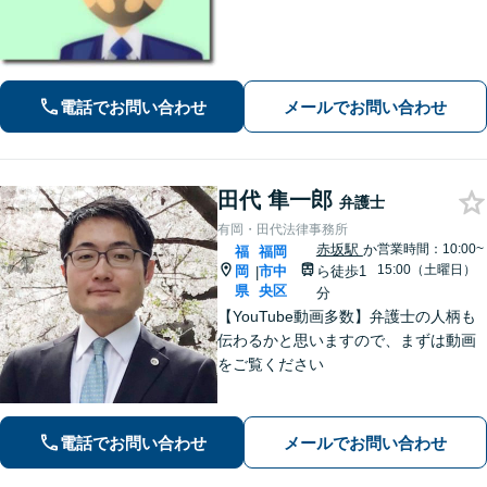
に注力対応。親しみやすい弁護士が依
頼者様のために粘り強く、最良の結果
を追求します。困ったらすぐにご相談
ください。
電話でお問い合わせ
メールでお問い合わせ
田代 隼一郎
弁護士
有岡・田代法律事務所
赤坂駅
か
営業時間：10:00~
福
福岡
15:00（土曜日）
岡
市中
ら徒歩1
|
県
央区
分
【YouTube動画多数】弁護士の人柄も
伝わるかと思いますので、まずは動画
をご覧ください
電話でお問い合わせ
メールでお問い合わせ