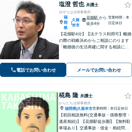
塩澄 哲也
弁護士
ゆずりは法律事務所
福
花畑駅
から
営業時間：本
久留
岡
|
日定休日
徒歩4分
米市
県
【花畑駅4分】【法テラス利用可】離婚
の際の戦略決めからご相談にのります
「離婚後の生活再建に関する相談に対
応」「不動産オーナー・管理会社さま
からのご相談に対応／滞納家賃の回収
や立ち退き・明け渡しなどの賃貸トラ
電話でお問い合わせ
メールでお問い合わせ
ブル」【顧問契約可】
椛島 隆
弁護士
からたち法律事務所
福岡県
久留米市
営業時間：本日定休日
|
【初回相談無料(交通事故・債務整理・
遺産相続)】【花畑駅徒歩圏】【無料駐
車場あり】交通事故・借金・相続問題