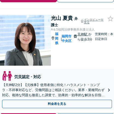
光山 夏貴
弁
インタビューを
見る
護士
A＆S福岡法律事務所弁護士法人
福
天神駅
か
営業時間：本
福岡市
岡
|
日定休日
ら徒歩3分
中央区
県
労災認定・対応
【天神駅2分】【元検事】使用者側に特化！ハラスメント・コンプ
ラ・不祥事対応など、労働問題はご相談ください。業界・業種問わず
対応。複雑な問題も徹底した調査で、効果的・効率的な解決を目指し
ます。セカンドオピニオン可【休日・夜間相談可】
料金表を見る