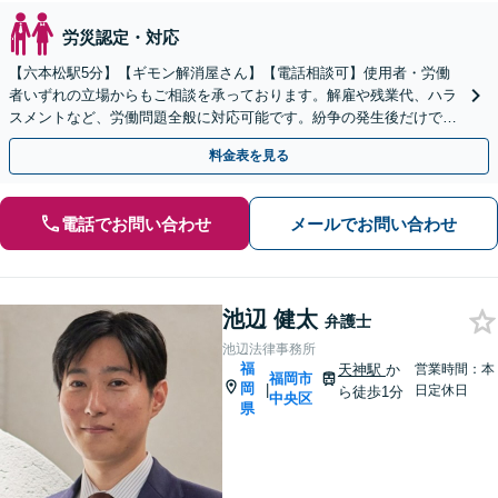
労災認定・対応
【六本松駅5分】【ギモン解消屋さん】【電話相談可】使用者・労働
者いずれの立場からもご相談を承っております。解雇や残業代、ハラ
スメントなど、労働問題全般に対応可能です。紛争の発生後だけでな
く、予防法務にも注力しています。ぜひご相談ください。
料金表を見る
電話でお問い合わせ
メールでお問い合わせ
池辺 健太
弁護士
池辺法律事務所
福
天神駅
か
営業時間：本
福岡市
岡
|
日定休日
ら徒歩1分
中央区
県