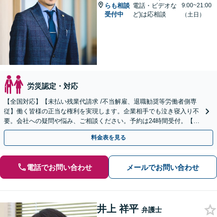
らも相談
電話・ビデオな
9:00~21:00
受付中
ど)は応相談
（土日）
労災認定・対応
【全国対応】【未払い残業代請求 /不当解雇、退職勧奨等労働者側専
従】働く皆様の正当な権利を実現します。企業相手でも泣き寝入り不
要。会社への疑問や悩み、ご相談ください。予約は24時間受付。【初
回面談無料】【夜間・休日対応可】
料金表を見る
電話でお問い合わせ
メールでお問い合わせ
井上 祥平
弁護士