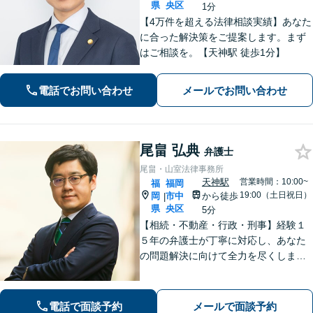
県
央区
1分
【4万件を超える法律相談実績】あなた
に合った解決策をご提案します。まず
はご相談を。【天神駅 徒歩1分】
電話でお問い合わせ
メールでお問い合わせ
尾畠 弘典
弁護士
尾畠・山室法律事務所
天神駅
営業時間：10:00~
福
福岡
19:00（土日祝日）
岡
市中
から徒歩
|
県
央区
5分
【相続・不動産・行政・刑事】経験１
５年の弁護士が丁寧に対応し、あなた
の問題解決に向けて全力を尽くしま
す。【福岡市中央区・天神駅徒歩５
分】
電話で面談予約
メールで面談予約