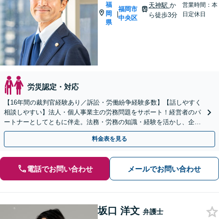
福
天神駅
か
営業時間：本
福岡市
岡
|
日定休日
ら徒歩3分
中央区
県
労災認定・対応
【16年間の裁判官経験あり／訴訟・労働紛争経験多数】【話しやすく
相談しやすい】法人・個人事業主の労務問題をサポート！経営者のパ
ートナーとしてともに伴走。法務・労務の知識・経験を活かし、企業
側に立って御社の労働問題の解決に尽力します。
料金表を見る
電話でお問い合わせ
メールでお問い合わせ
坂口 洋文
弁護士