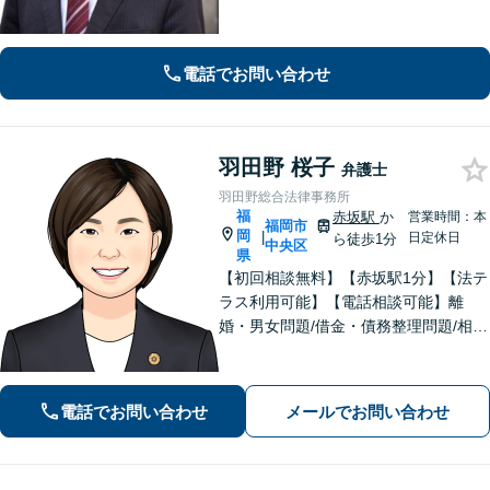
最後まで粘り強く対応いたします。
電話でお問い合わせ
羽田野 桜子
弁護士
羽田野総合法律事務所
福
赤坂駅
か
営業時間：本
福岡市
岡
|
日定休日
ら徒歩1分
中央区
県
【初回相談無料】【赤坂駅1分】【法テ
ラス利用可能】【電話相談可能】離
婚・男女問題/借金・債務整理問題/相
続・遺言分野など、身近な法律トラブ
ルに注力しています。女性ならではの
視点を活かしつつ、依頼者様にとって
電話でお問い合わせ
メールでお問い合わせ
ベストな解決を目指します。