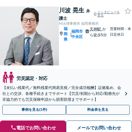
川波 晃生
弁
インタビューを
見る
護士
Hi法律事務所 福岡事務所
福
天神駅
か
営業時間：本
福岡市
岡
|
日定休日
ら徒歩5分
中央区
県
労災認定・対応
【未払い残業代／無料残業代簡易見積／完全成功報酬】証拠集め、会
社との交渉、各種手続きまでサポート【労災/初期から対応/勤務先が
非協力的でも労災保険申請から損害賠償までサポート】
事例を見る(1件)
料金表を見る
電話でお問い合わせ
メールでお問い合わせ