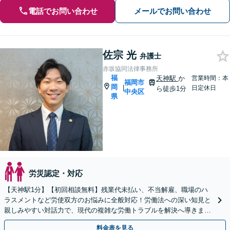
電話でお問い合わせ
メールでお問い合わせ
佐宗 光
弁護士
赤坂協同法律事務所
福
天神駅
か
営業時間：本
福岡市
岡
|
日定休日
ら徒歩1分
中央区
県
労災認定・対応
【天神駅1分】【初回相談無料】残業代未払い、不当解雇、職場のハ
ラスメントなど労使双方のお悩みに全般対応！労働法への深い知見と
親しみやすい対話力で、現代の複雑な労働トラブルを解決へ導きま
す。一人で悩まずまずはご相談ください【夜間・休日相談可】
料金表を見る