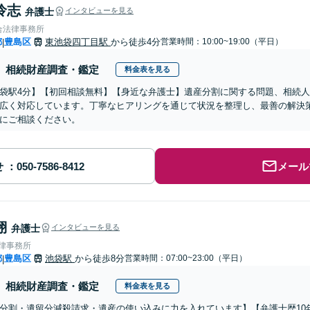
怜志
弁護士
インタビューを見る
合法律事務所
都
豊島区
東池袋四丁目駅
から徒歩4分
営業時間：10:00~19:00（平日）
|
相続財産調査・鑑定
料金表を見る
袋駅4分】【初回相談無料】【身近な弁護士】遺産分割に関する問題、相続
広く対応しています。丁寧なヒアリングを通じて状況を整理し、最善の解決
にご相談ください。
せ
メール
翔
弁護士
インタビューを見る
法律事務所
都
豊島区
池袋駅
から徒歩8分
営業時間：07:00~23:00（平日）
|
相続財産調査・鑑定
料金表を見る
分割・遺留分減殺請求・遺産の使い込みに力を入れています】【弁護士歴10