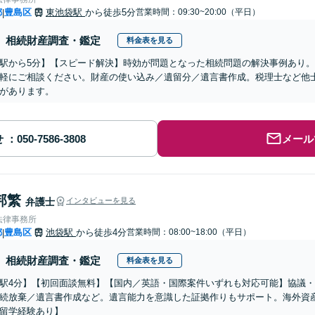
都
豊島区
東池袋駅
から徒歩5分
営業時間：09:30~20:00（平日）
|
相続財産調査・鑑定
料金表を見る
駅から5分】【スピード解決】時効が問題となった相続問題の解決事例あり
軽にご相談ください。財産の使い込み／遺留分／遺言書作成。税理士など他
があります。
せ
メール
邦繁
弁護士
インタビューを見る
法律事務所
都
豊島区
池袋駅
から徒歩4分
営業時間：08:00~18:00（平日）
|
相続財産調査・鑑定
料金表を見る
駅4分】【初回面談無料】【国内／英語・国際案件いずれも対応可能】協議
続放棄／遺言書作成など。遺言能力を意識した証拠作りもサポート。海外資
留学経験あり】