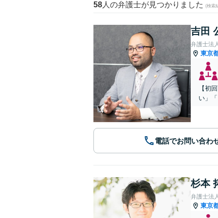
58
人の弁護士が見つかりました
(検索
吉田 
弁護士法
東京
【初回
い」「
電話でお問い合わ
杉本 
弁護士法
東京