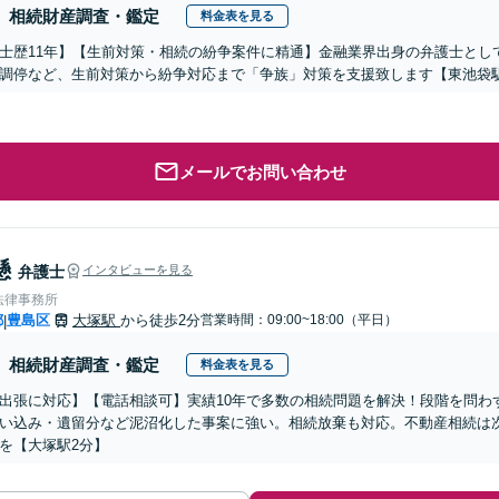
相続財産調査・鑑定
料金表を見る
士歴11年】【生前対策・相続の紛争案件に精通】金融業界出身の弁護士とし
調停など、生前対策から紛争対応まで「争族」対策を支援致します【東池袋
メールでお問い合わせ
懸
弁護士
インタビューを見る
法律事務所
都
豊島区
大塚駅
から徒歩2分
営業時間：09:00~18:00（平日）
|
相続財産調査・鑑定
料金表を見る
出張に対応】【電話相談可】実績10年で多数の相続問題を解決！段階を問わ
い込み・遺留分など泥沼化した事案に強い。相続放棄も対応。不動産相続は
を【大塚駅2分】