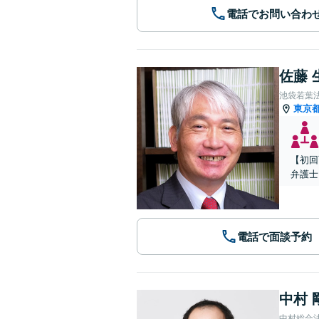
電話でお問い合わ
佐藤 
池袋若葉
東京
【初回
弁護士
電話で面談予約
中村 
中村総合