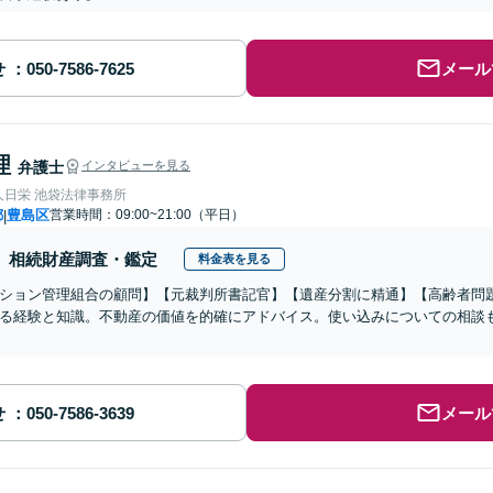
せ
メール
理
弁護士
インタビューを見る
人日栄 池袋法律事務所
都
豊島区
営業時間：09:00~21:00（平日）
|
相続財産調査・鑑定
料金表を見る
ション管理組合の顧問】【元裁判所書記官】【遺産分割に精通】【高齢者問
る経験と知識。不動産の価値を的確にアドバイス。使い込みについての相談
せ
メール