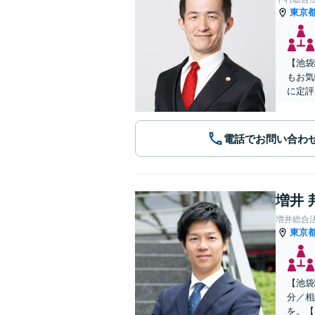
東京
【池袋
もお気
に定評
電話でお問い合わ
増井 
増井総合
東京
【池袋
分／相
を。【