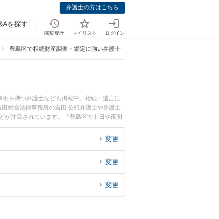
弁護士の方はこちら
&Aを探す
閲覧履歴
マイリスト
ログイン
豊島区で相続財産調査・鑑定に強い弁護士
事例を持つ弁護士なども掲載中。相続・遺言に
田総合法律事務所の吉田 公紀弁護士や弁護士
などが注目されています。『豊島区で土日や夜間
くの弁護士を検索したい』『初回相談無料で相続
変更
変更
変更