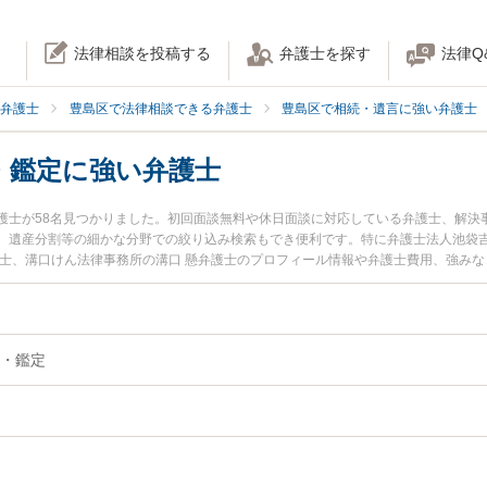
法律相談を投稿する
弁護士を探す
法律Q
弁護士
豊島区で法律相談できる弁護士
豊島区で相続・遺言に強い弁護士
・鑑定に強い弁護士
護士が58名見つかりました。初回面談無料や休日面談に対応している弁護士、解決
、遺産分割等の細かな分野での絞り込み検索もでき便利です。特に弁護士法人池袋吉
護士、溝口けん法律事務所の溝口 懸弁護士のプロフィール情報や弁護士費用、強み
すぐに弁護士に相談したい』『相続財産調査・鑑定のトラブル解決の実績豊富な近
護士に相談予約したい』などでお困りの相談者さんにおすすめです。
・鑑定