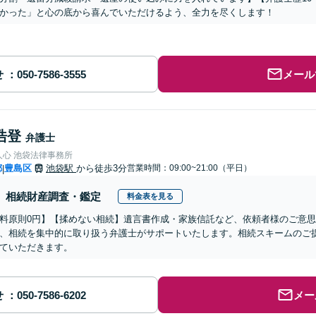
かった」と心の底から喜んでいただけるよう、全力を尽くします！
せ
メール
浩登
弁護士
人心 池袋法律事務所
都
豊島区
池袋駅
から徒歩3分
営業時間：09:00~21:00（平日）
|
相続財産調査・鑑定
料金表を見る
料原則0円】【揉めない相続】遺言書作成・家族信託など、依頼者様のご意
、相続を集中的に取り扱う弁護士がサポートいたします。相続スキームのご
ていただきます。
せ
メー