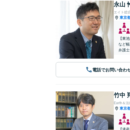
永山 
エイト総
東京
【東池
など幅
弁護士
電話でお問い合わ
竹中 
Earth＆
東京
【遺産