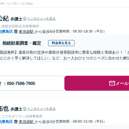
結果について詳しくは
こちら
)
公紀
弁護士
インタビューを見る
人池袋吉田総合法律事務所
都
豊島区
東池袋駅
から徒歩6分
営業時間：09:30~18:30（平日）
|
相続財産調査・鑑定
料金表を見る
面談無料】遺産分割の交渉や遺留分侵害額請求に豊富な経験と実績あり！「
とにかく早く解決してほしい」など、お一人おひとりのニーズに合わせた解決
せ
メール
拓也
弁護士
インタビューを見る
人コスモポリタン法律事務所
都
豊島区
東池袋駅
から徒歩2分
営業時間：09:00~21:00（平日）
|