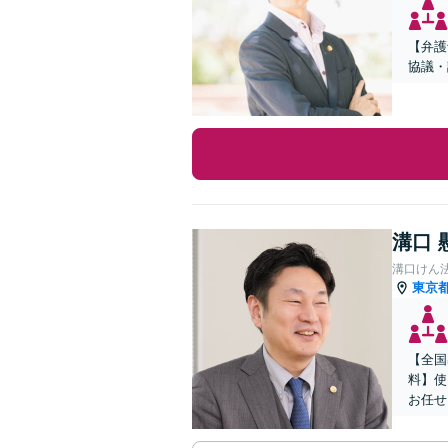
【弁護
協議・
溝口 
溝口けん
東京
【全国
料】使
お任せ