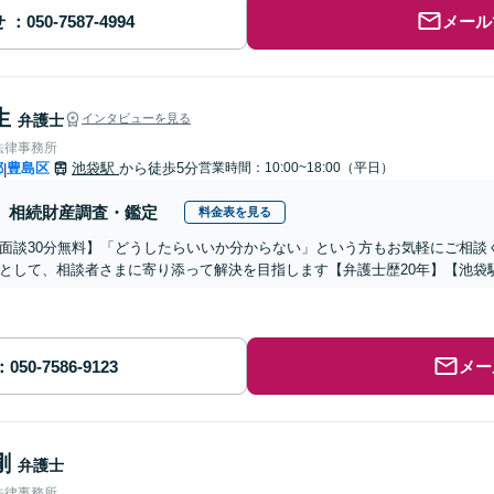
せ
メール
生
弁護士
インタビューを見る
法律事務所
都
豊島区
池袋駅
から徒歩5分
営業時間：10:00~18:00（平日）
|
相続財産調査・鑑定
料金表を見る
面談30分無料】「どうしたらいいか分からない」という方もお気軽にご相談
として、相談者さまに寄り添って解決を目指します【弁護士歴20年】【池袋
メー
剛
弁護士
法律事務所