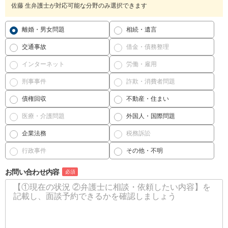
佐藤 生弁護士が対応可能な分野のみ選択できます
離婚・男女問題
相続・遺言
交通事故
借金・債務整理
インターネット
労働・雇用
刑事事件
詐欺・消費者問題
債権回収
不動産・住まい
医療・介護問題
外国人・国際問題
企業法務
税務訴訟
行政事件
その他・不明
お問い合わせ内容
必須