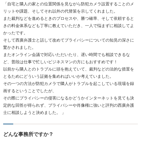
「自宅と隣人の家との位置関係を見ながら防犯カメラ設置することのメ
リットや課題、そしてそれ以外の代替策を示してくれました。
また裁判などを進めるときのプロセスや、勝つ確率、そして依頼すると
きの料金体系なども丁寧に教えていただき、一人で悩まずに相談してよ
かったです。
そして西廣弁護士と話して改めてプライバシーについての知見の深さに
驚かされました。
またオンライン会議で対応いただいたり、遅い時間でも相談できるな
ど、普段は仕事で忙しいビジネスマンの方にもおすすめです！
以前から隣人とのトラブルに頭を抱えていて、裁判などの法的な措置を
とるためにどういう証拠を集めればいいか考えていました。
その一つの方法が防犯カメラで隣人がトラブルを起こしている現場を録
画するということでしたが、
その際にプライバシーの侵害になるかどうかインターネットを見ても決
定的な回答が得られず、プライバシーや肖像権に強いと評判の西廣弁護
士に相談しようと決めました。 」
どんな事務所ですか？