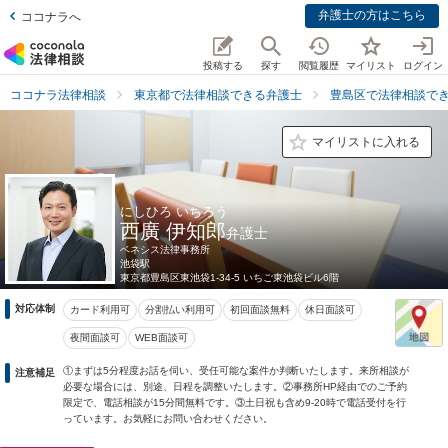
弁護士の方はこちら
ココナラへ
投稿する
探す
閲覧履歴
マイリスト
ログイン
ココナラ法律相談
東京都で法律相談できる弁護士
豊島区で法律相談で
マイリストに入れる
にしひろ いちろう
西廣 伊知郎
弁護士
ベネシス法律事務所
池袋駅
東京都
豊島区東池袋1-34-5 いちご東池袋ビル6階
対応体制
カード利用可
分割払い利用可
初回面談無料
休日面談可
夜間面談可
WEB面談可
①まずは5分程度お話を伺い、受任可能な案件か判断いたします。来所相談が
注意補足
必要な場合には、別途、日程を調整いたします。②事務所HP経由でのご予約
限定で、電話相談が15分間無料です。③土日祝も含め9-20時で電話受付を行
っています。お気軽にお問い合わせください。