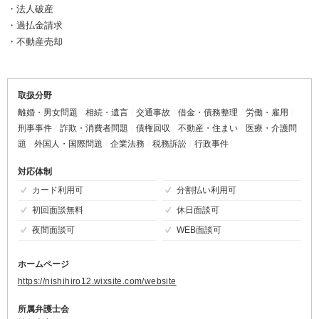
・法人破産
・過払金請求
・不動産売却
取扱分野
離婚・男女問題
相続・遺言
交通事故
借金・債務整理
労働・雇用
刑事事件
詐欺・消費者問題
債権回収
不動産・住まい
医療・介護問
題
外国人・国際問題
企業法務
税務訴訟
行政事件
対応体制
カード利用可
分割払い利用可
初回面談無料
休日面談可
夜間面談可
WEB面談可
ホームページ
https://nishihiro12.wixsite.com/website
所属弁護士会