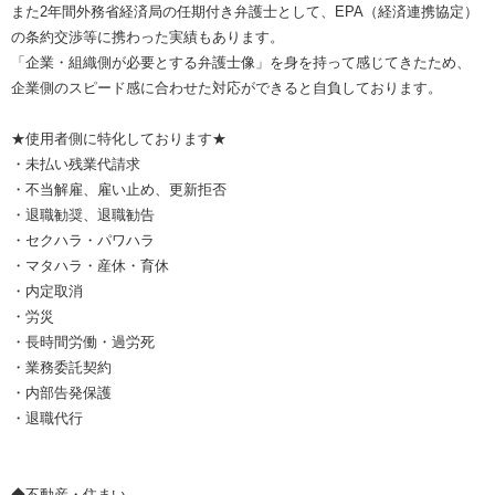
また2年間外務省経済局の任期付き弁護士として、EPA（経済連携協定）
の条約交渉等に携わった実績もあります。
「企業・組織側が必要とする弁護士像」を身を持って感じてきたため、
企業側のスピード感に合わせた対応ができると自負しております。
★使用者側に特化しております★
・未払い残業代請求
・不当解雇、雇い止め、更新拒否
・退職勧奨、退職勧告
・セクハラ・パワハラ
・マタハラ・産休・育休
・内定取消
・労災
・長時間労働・過労死
・業務委託契約
・内部告発保護
・退職代行
◆不動産・住まい