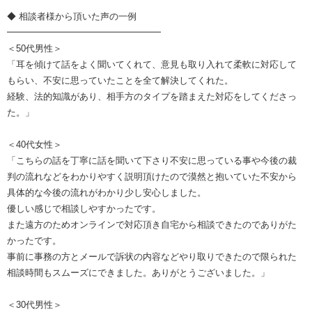
◆ 相談者様から頂いた声の一例
━━━━━━━━━━━━━━━━━
＜50代男性＞
「耳を傾けて話をよく聞いてくれて、意見も取り入れて柔軟に対応して
もらい、不安に思っていたことを全て解決してくれた。
経験、法的知識があり、相手方のタイプを踏まえた対応をしてくださっ
た。」
＜40代女性＞
「こちらの話を丁寧に話を聞いて下さり不安に思っている事や今後の裁
判の流れなどをわかりやすく説明頂けたので漠然と抱いていた不安から
具体的な今後の流れがわかり少し安心しました。
優しい感じで相談しやすかったです。
また遠方のためオンラインで対応頂き自宅から相談できたのでありがた
かったです。
事前に事務の方とメールで訴状の内容などやり取りできたので限られた
相談時間もスムーズにできました。ありがとうございました。」
＜30代男性＞