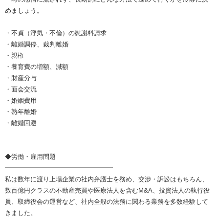
めましょう。
・不貞（浮気・不倫）の慰謝料請求
・離婚調停、裁判離婚
・親権
・養育費の増額、減額
・財産分与
・面会交流
・婚姻費用
・熟年離婚
・離婚回避
◆労働・雇用問題
━━━━━━━━━━━━━━━━━
私は数年に渡り上場企業の社内弁護士を務め、交渉・訴訟はもちろん、
数百億円クラスの不動産売買や医療法人を含むM&A、投資法人の執行役
員、取締役会の運営など、社内全般の法務に関わる業務を多数経験して
きました。