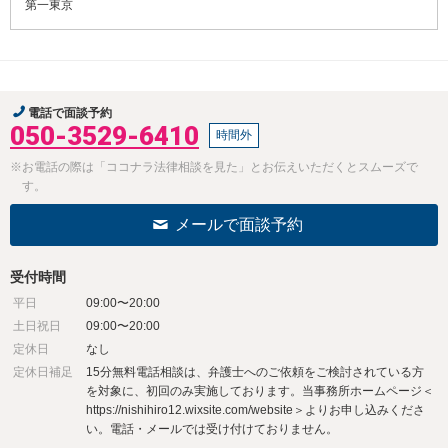
第一東京
電話で面談予約
050-3529-6410
時間外
※お電話の際は「ココナラ法律相談を見た」とお伝えいただくとスムーズで
す。
メールで面談予約
受付時間
平日
09:00〜20:00
土日祝日
09:00〜20:00
定休日
なし
定休日補足
15分無料電話相談は、弁護士への​ご依頼をご検討されている方
を対象に、初回のみ実施しております。当事務所ホームページ＜
https://nishihiro12.wixsite.com/website＞よりお申し込みくださ
い。電話・メールでは受け付けておりません。