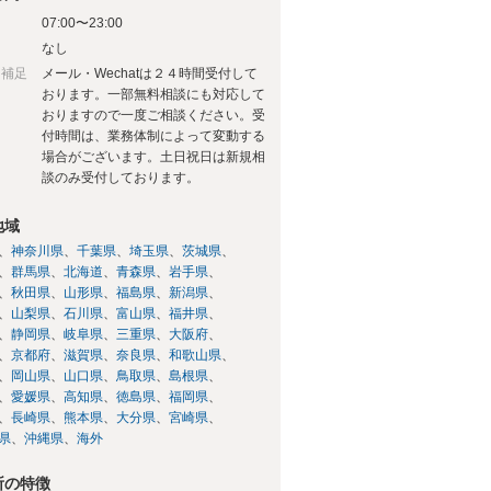
07:00〜23:00
日
なし
日補足
メール・Wechatは２４時間受付して
おります。一部無料相談にも対応して
おりますので一度ご相談ください。受
付時間は、業務体制によって変動する
場合がございます。土日祝日は新規相
談のみ受付しております。
地域
神奈川県
千葉県
埼玉県
茨城県
群馬県
北海道
青森県
岩手県
秋田県
山形県
福島県
新潟県
山梨県
石川県
富山県
福井県
静岡県
岐阜県
三重県
大阪府
京都府
滋賀県
奈良県
和歌山県
岡山県
山口県
鳥取県
島根県
愛媛県
高知県
徳島県
福岡県
長崎県
熊本県
大分県
宮崎県
県
沖縄県
海外
所の特徴