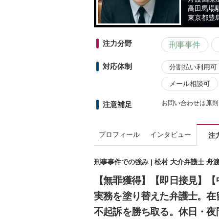
高田馬場
東京都
豊
注力分野
刑事事件
対応体制
分割払い利用可
メール相談可
お問い合わせは原則
注意補足
プロフィール
インタビュー
注
刑事事件での強み | 松村 大介弁護士 
【無罪獲得】【即日接見】【
実務を塗り替えた弁護士。在
不起訴を勝ち取る。休日・夜