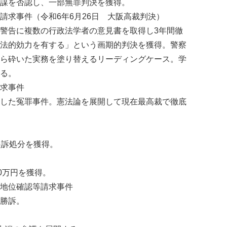
謀を否認し、一部無罪判決を獲得。
請求事件（令和6年6月26日 大阪高裁判決）
警告に複数の行政法学者の意見書を取得し3年間徹
法的効力を有する」という画期的判決を獲得。警察
ら砕いた実務を塗り替えるリーディングケース。学
る。
求事件
した冤罪事件。憲法論を展開して現在最高裁で徹底
起訴処分を獲得。
0万円を獲得。
地位確認等請求事件
勝訴。