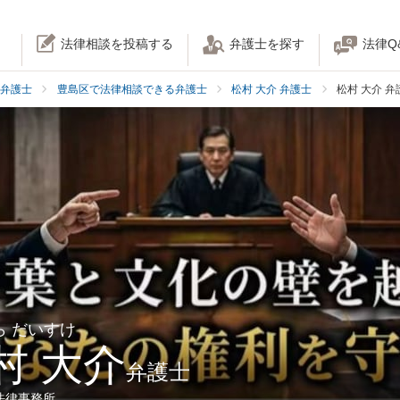
法律相談を投稿する
弁護士を探す
法律Q
弁護士
豊島区で法律相談できる弁護士
松村 大介 弁護士
松村 大介 
ら だいすけ
村 大介
弁護士
法律事務所