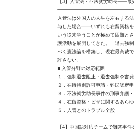
【3】入管法・不法就労助長——最
━━━━━━━━━━━━━━━━
入管法は外国人の人生を左右する法
与した場合——いずれも在留資格を
いう従来争うことが極めて困難とさ
護活動を展開してきた。「退去強制
べく憲法論を構築し、現在最高裁で
許さない。
■ 入管分野の対応範囲
１．強制退去阻止・退去強制令書発
２．在留特別許可申請・難民認定申
３．不法就労助長事件の刑事弁護・
４．在留資格・ビザに関するあらゆ
５．入管とのトラブル全般
【4】中国語対応チームで難関事件