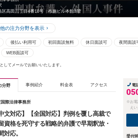
駅
島区高田三丁目4番10号 布施ビル本館3階
他の注力分野を表示
後払い利用可
初回面談無料
休日面談可
夜間面談
WEB面談可
としてメールでお願いいたします。
事例紹介
料金表
アクセス
力分野
電
05
舟渡国際法律事務所
※お電
えい
中文対応】【全国対応】判例を覆し高裁で
留資格を死守する戦略的弁護で早期釈放・
間対応。
受付