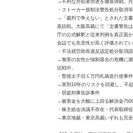
→不利な共犯者供述を徹底弾劾。共
・ストーカー規制法警告処分取消等
→「裁判で争えない」とされた文書
底抗戦。大阪高裁にて「文書警告は
庁の公式解釈と従来判例を真正面か
会誌でも先見性が高く評価されてい
・不法就労助長違反認定処分取消請
→無実の女性が強制退去の危機に瀕
抗戦中。
・聖徳太子旧１万円札偽造行使事件
→実刑10年のリスクを回避し、不
・窃盗刑事告訴事件
→被害金を大幅に上回る解決金750
・株主総会決議不存在・代表取締役
→東京地裁・東京高裁いずれも完全