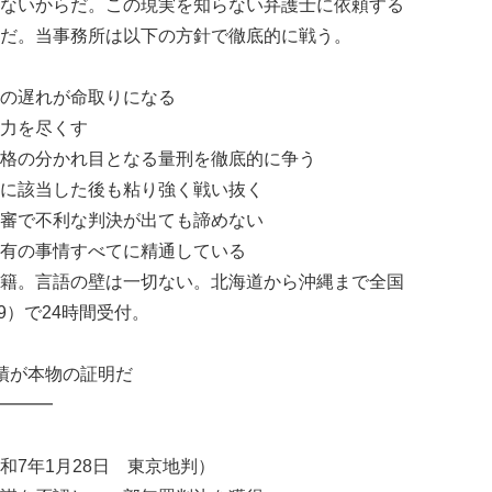
ないからだ。この現実を知らない弁護士に依頼する
だ。当事務所は以下の方針で徹底的に戦う。
の遅れが命取りになる
力を尽くす
格の分かれ目となる量刑を徹底的に争う
に該当した後も粘り強く戦い抜く
審で不利な判決が出ても諦めない
有の事情すべてに精通している
籍。言語の壁は一切ない。北海道から沖縄まで全国
119）で24時間受付。
績が本物の証明だ
━━━
和7年1月28日 東京地判）