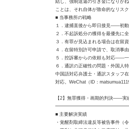
結し、強制送還の引き金になりかね
ことは、それ自体が致命的なリスク
■ 当事務所の戦略
１．逮捕直後から即日接見——初動
２．不起訴処分の獲得を最優先に全
３．有罪が見込まれる場合は在留資
４．在留特別許可申請で、取消事由
５．控訴審からの依頼も対応——一
６．通訳の正確性の問題・外国人特
中国語対応弁護士・通訳スタッフ在
対応。WeChat（ID：matsumua1
【2】無罪獲得・画期的判決——実
━━━━━━━━━━━━━━━━
■ 主要解決実績
・覚醒剤取締法違反等被告事件（令