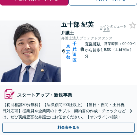
五十部 紀英
インタビューを
見る
弁護士
弁護士法人プロテクトスタンス
千
有楽町駅
営業時間：09:00~1
東
代
9:00（土日祝日）
から徒歩1
京
|
田
分
都
区
スタートアップ・新規事業
【初回相談30分無料】【法律顧問200社以上】【当日・夜間・土日祝
日対応可】従業員や企業間のトラブル、契約書の作成・チェックなど
は、ぜひ実績豊富な弁護士にお任せください。【オンライン相談・電
子契約に対応】
料金表を見る