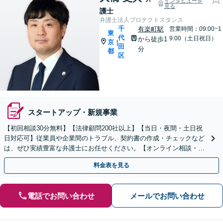
インタビューを
見る
護士
弁護士法人プロテクトスタンス
千
有楽町駅
営業時間：09:00~1
東
代
9:00（土日祝日）
から徒歩1
京
|
田
分
都
区
スタートアップ・新規事業
【初回相談30分無料】【法律顧問200社以上】【当日・夜間・土日祝
日対応可】従業員や企業間のトラブル、契約書の作成・チェックなど
は、ぜひ実績豊富な弁護士にお任せください。【オンライン相談・電
子契約に対応】
料金表を見る
電話でお問い合わせ
メールでお問い合わせ