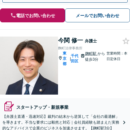
電話でお問い合わせ
メールでお問い合わせ
今関 修一
弁護士
麴町法律事務所
東
麹町駅
から
営業時間：本
千代
京
|
日定休日
徒歩3分
田区
都
スタートアップ・新規事業
【弁護士直通・迅速対応】裁判の結末から逆算して「会社の最適解」
を導きます。不当な要求には毅然と対応｜会社員経験も踏まえた実務
的なアドバイスで企業のビジネスを加速させます。【麹町駅3分】