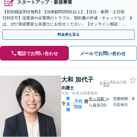
スタートアップ・新規事業
【初回相談30分無料】【法律顧問200社以上】【当日・夜間・土日祝
日対応可】従業員や企業間のトラブル、契約書の作成・チェックなど
は、ぜひ実績豊富な弁護士にお任せください。【オンライン相談・電
子契約に対応】
料金表を見る
電話でお問い合わせ
メールでお問い合わせ
大和 加代子
インタビューを
見る
弁護士
大和・松本法律事務所
東
市ヶ谷駅
か
営業時間：本
千代
京
|
日定休日
ら徒歩2分
田区
都