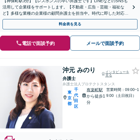
【神保町駅3分】【レスポンスの早い弁護士です】LINEなどのSNSも
活用して企業様をサポートします。【不動産・広告・芸能・福祉な
ど】多様な業種の企業様の顧問弁護士を担当中。時代に即した対応が
できます。【個人事業主様も相談可能】
料金表を見る
電話で面談予約
メールで面談予約
沖元 みのり
インタビューを
見る
弁護士
弁護士法人プロテクトスタンス
千
有楽町駅
営業時間：09:00~1
東
代
9:00（土日祝日）
から徒歩1
京
|
田
分
都
区