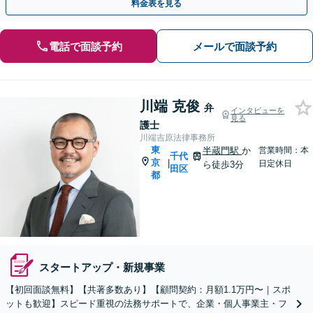
料金表を見る
電話で面談予約
メールで面談予約
川端 克俊
弁
インタビューを
見る
護士
川端吉原法律事務所
東
半蔵門駅
か
営業時間：本
千代
京
|
日定休日
ら徒歩3分
田区
都
スタートアップ・新規事業
【初回面談無料】【共著多数あり】【顧問契約：月額1.1万円〜｜スポ
ットも歓迎】スピード重視の法務サポートで、企業・個人事業主・フ