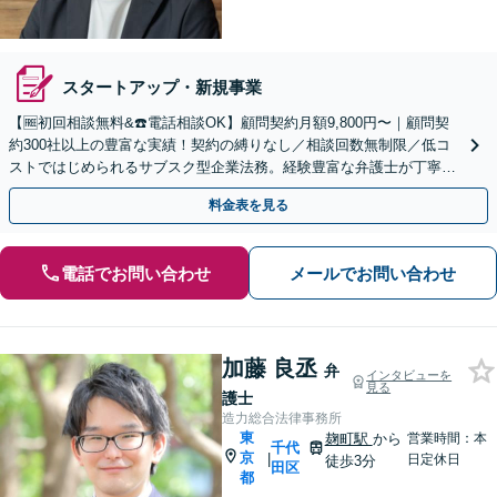
スタートアップ・新規事業
【🆓初回相談無料&☎️電話相談OK】顧問契約月額9,800円〜｜顧問契
約300社以上の豊富な実績！契約の縛りなし／相談回数無制限／低コ
ストではじめられるサブスク型企業法務。経験豊富な弁護士が丁寧に
対応。【神田駅4分】
料金表を見る
電話でお問い合わせ
メールでお問い合わせ
加藤 良丞
弁
インタビューを
見る
護士
造力総合法律事務所
東
麹町駅
から
営業時間：本
千代
京
|
日定休日
徒歩3分
田区
都