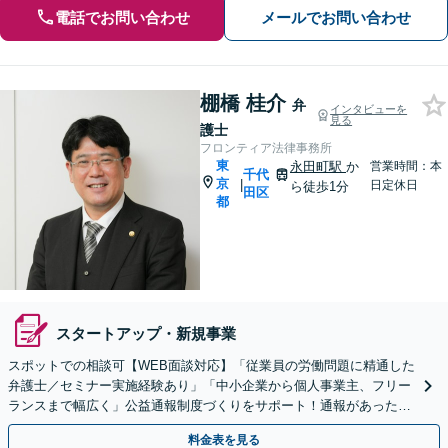
電話でお問い合わせ
メールでお問い合わせ
棚橋 桂介
弁
インタビューを
見る
護士
フロンティア法律事務所
東
永田町駅
か
営業時間：本
千代
京
|
日定休日
ら徒歩1分
田区
都
スタートアップ・新規事業
スポットでの相談可【WEB面談対応】「従業員の労働問題に精通した
弁護士／セミナー実施経験あり」「中小企業から個人事業主、フリー
ランスまで幅広く」公益通報制度づくりをサポート！通報があった際
の調査もお引き受けいたします【休日・夜間相談可】
料金表を見る