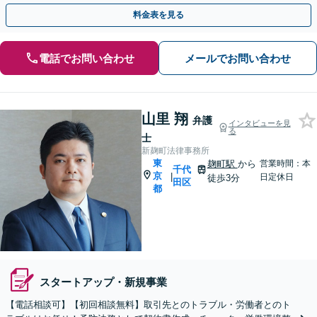
【平日夜間面談可】【完全個室】【霞ケ関駅2分】
料金表を見る
電話でお問い合わせ
メールでお問い合わせ
山里 翔
弁護
インタビューを見
る
士
新麹町法律事務所
東
麹町駅
から
営業時間：本
千代
京
|
日定休日
徒歩3分
田区
都
スタートアップ・新規事業
【電話相談可】【初回相談無料】取引先とのトラブル・労働者とのト