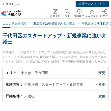
弁護士の方はこちら
ココナラへ
投稿する
探す
閲覧履歴
マイリスト
ログイン
ココナラ法律相談
東京都で法律相談できる弁護士
千代田区で法律相談
千代田区のスタートアップ・新規事業に強い弁
護士
東京都の千代田区でスタートアップ・新規事業に強い弁護士が200名見つかり
ました。初回面談無料や休日面談に対応している弁護士、解決事例を持つ弁護
士なども掲載中。企業法務に関係する顧問弁護士契約や契約書作成・リーガル
チェック、雇用契約書・就業規則作成等の細かな分野での絞り込み検索もでき
便利です。特に和田倉門法律事務所の河村 尚弁護士や片岡総合法律事務所の山
エリア
東京都、千代田区
変更
根 祐輔弁護士、新麹町法律事務所の山里 翔弁護士のプロフィール情報や弁護士
費用、強みなどが注目されています。『千代田区で土日や夜間に発生したスタ
相談内容
企業法務、スタートアップ・新規事業
変更
ートアップ・新規事業のトラブルを今すぐに弁護士に相談したい』『スタート
アップ・新規事業のトラブル解決の実績豊富な近くの弁護士を検索したい』
『初回相談無料でスタートアップ・新規事業を法律相談できる千代田区内の弁
詳細条件
未選択
変更
護士に相談予約したい』などでお困りの相談者さんにおすすめです。