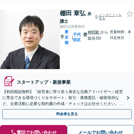
棚田 章弘
弁
インタビューを
見る
護士
棚田法律事務所
東
神田駅
から
営業時間：本
千代
京
|
日定休日
徒歩3分
田区
都
スタートアップ・新規事業
【初回相談無料】「経営者に寄り添う身近な法務アドバイザー／経営
に専念できる環境づくりをサポート」取引・業務委託・秘密保持な
ど、企業活動に必要な契約書の作成・チェックはお任せください。困
難な労使交渉も冷静に対応し円満解決【休日・夜間相談可】
料金表を見る
電話でお問い合わせ
メールでお問い合わせ