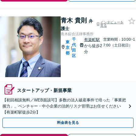
青木 貴則
弁
インタビューを
見る
護士
青木綜合法律事務所
千
有楽町駅
営業時間：10:00~1
東
代
7:00（土日祝日）
から徒歩2
京
|
田
分
都
区
スタートアップ・新規事業
【初回相談無料／WEB面談可】多数の法人破産事件で培った「事業把
握力」。ベンチャー・中小企業の法的リスク管理はお任せください
【有楽町駅徒歩2分】
料金表を見る