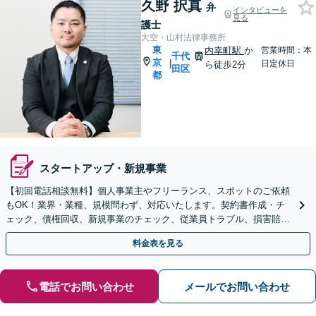
久野 択真
弁
インタビューを
見る
護士
大空・山村法律事務所
東
内幸町駅
か
営業時間：本
千代
京
|
日定休日
ら徒歩2分
田区
都
スタートアップ・新規事業
【初回電話相談無料】個人事業主やフリーランス、スポットのご依頼
もOK！業界・業種、規模問わず、対応いたします。契約書作成・チ
ェック、債権回収、新規事業のチェック、従業員トラブル、損害賠償
請求の対応など
料金表を見る
電話でお問い合わせ
メールでお問い合わせ