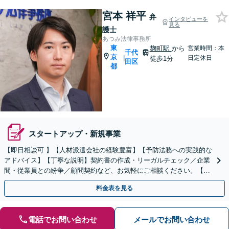
宮本 祥平
弁
インタビューを
見る
護士
あつみ法律事務所
東
麹町駅
から
営業時間：本
千代
京
|
日定休日
徒歩1分
田区
都
スタートアップ・新規事業
【即日相談可 】【人材派遣会社の経験豊富】【予防法務への実践的な
アドバイス】【丁寧な説明】契約書の作成・リーガルチェック／企業
間・従業員との紛争／顧問契約など、お気軽にご相談ください。【男
女弁護士3人在籍】
料金表を見る
電話でお問い合わせ
メールでお問い合わせ