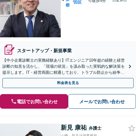
日定休日
ら徒歩5分
田区
都
スタートアップ・新規事業
【中小企業診断士の実務経験あり】ITエンジニア10年超の経験と経営
診断の知見を活かし、「現場の状況」を汲み取った実戦的な解決策を
提示します。IT・経営両面に精通しており、トラブル防止から紛争解
決までサポート！【初回面談無料】【半蔵門駅4分】
料金表を見る
電話でお問い合わせ
メールでお問い合わせ
新見 康祐
弁護士
山﨑・新見法律事務所