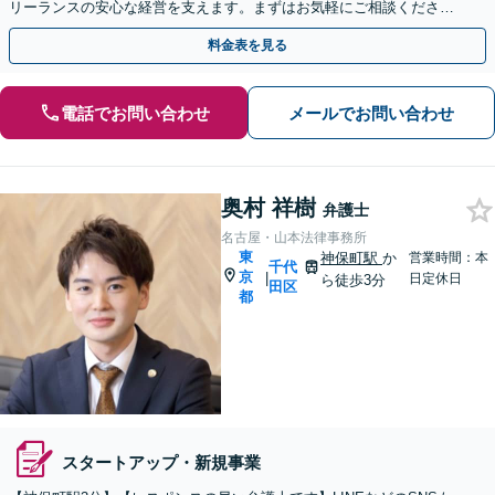
リーランスの安心な経営を支えます。まずはお気軽にご相談ください
【秘密厳守】【休日・夜間相談可】
料金表を見る
電話でお問い合わせ
メールでお問い合わせ
奥村 祥樹
弁護士
名古屋・山本法律事務所
東
神保町駅
か
営業時間：本
千代
京
|
日定休日
ら徒歩3分
田区
都
スタートアップ・新規事業