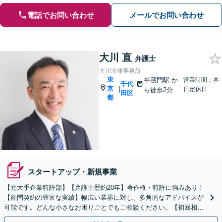
電話でお問い合わせ
メールでお問い合わせ
大川 直
弁護士
大川法律事務所
東
半蔵門駅
か
営業時間：本
千代
京
|
日定休日
ら徒歩2分
田区
都
スタートアップ・新規事業
【元大手企業特許部】【弁護士歴約20年】著作権・特許に強みあり！
【顧問契約の豊富な実績】幅広い業界に対し、多角的なアドバイスが
可能です。どんな小さなお困りごとでもご相談ください。【初回相談
30分無料】【半蔵門駅徒歩2分】