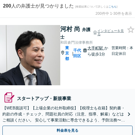
200
人の弁護士が見つかりました
(検索結果について詳しくは
こちら
)
200件中 1-30件を表示
河村 尚
弁護
インタビューを見
る
士
和田倉門法律事務所
東
大手町駅
か
営業時間：本
千代
京
|
日定休日
ら徒歩1分
田区
都
スタートアップ・新規事業
【WEB面談可】【上場企業の社外取締役】【税理士も在籍】契約書・
約款の作成・チェック、問題社員の対応（注意、指導、解雇）などは
ご相談ください。 安心して事業活動に専念できるよう、予防法務〜紛
争解決まで、幅広い法的ニーズにワンストップで対応。
料金表を見る