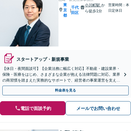
東
小川町駅
か
営業時間：本
千代
京
|
日定休日
ら徒歩1分
田区
都
スタートアップ・新規事業
【休日・夜間面談可】【企業法務に幅広く対応】不動産・建設業界・
保険・医療をはじめ、さまざまな企業が抱える法律問題に対応。業界
の商習慣を踏まえた実務的なサポートで、経営者の事業運営を支えま
す【オンライン対応可】
料金表を見る
電話で面談予約
メールでお問い合わせ