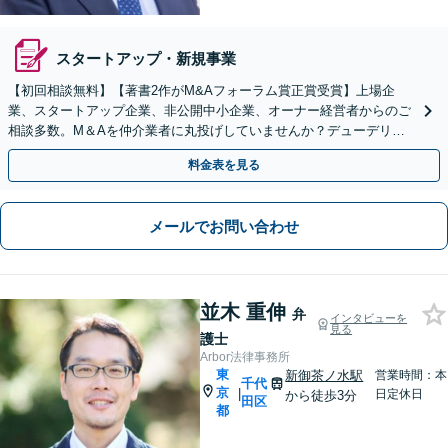
スタートアップ・新規事業
【初回相談無料】【著書2作がM&Aフォーラム賞正賞受賞】上場企
業、スタートアップ企業、非公開中小企業、オーナー経営者からのご
相談多数。M＆Aを仲介業者に丸投げしていませんか？デューデリジ
ェンスや契約書の作成・交渉はお任せください【虎ノ門駅】
料金表を見る
メールでお問い合わせ
並木 重伸
弁
インタビューを
見る
護士
Arbor法律事務所
東
新御茶ノ水駅
営業時間：本
千代
京
|
日定休日
から徒歩3分
田区
都