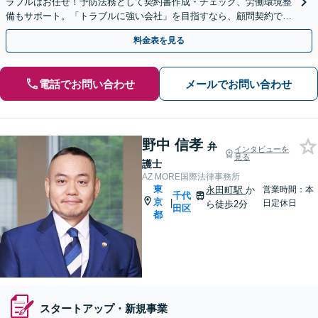
ラブルはお任せ！予防法務として契約書作成・チェック、労働環境整
備もサポート。「トラブルに強い会社」を目指すなら、顧問契約で基
盤固めを！【完全個室】【麹町駅／半蔵門駅3分】
料金表を見る
電話でお問い合わせ
メールでお問い合わせ
野中 信孝
弁
インタビューを
見る
護士
AZ MORE国際法律事務所
東
永田町駅
か
営業時間：本
千代
京
|
日定休日
ら徒歩2分
田区
都
スタートアップ・新規事業