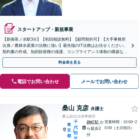
スタートアップ・新規事業
【新御茶ノ水駅3分】【初回相談無料】【顧問契約可】【大手事務所
出身／農林水産業の法務に強い】最先端のIT法務はお任せください。
契約書の作成、知的財産権の保護、コンプライアンス体制の構築な
ど、ビジネスの基盤となる法的支援を一手に引き受けます
料金表を見る
電話でお問い合わせ
メールでお問い合わせ
桑山 克彦
弁護士
桑山総合法律事務所
千
麹町駅
か
営業時間：10:00~2
東
代
0:00（土日祝日）
ら徒歩2
京
|
田
分
都
区