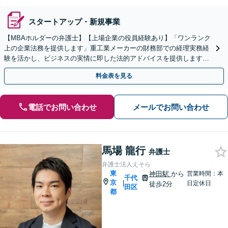
スタートアップ・新規事業
【MBAホルダーの弁護士】【上場企業の役員経験あり】「ワンランク
上の企業法務を提供します」重工業メーカーの財務部での経理実務経
験を活かし、ビジネスの実情に即した法的アドバイスを提供します。
「内部通報窓口の設置・内部通報制度整備に対応」
料金表を見る
電話でお問い合わせ
メールでお問い合わせ
馬場 龍行
弁護士
弁護士法人えそら
東
神田駅
から
営業時間：本
千代
京
|
日定休日
徒歩2分
田区
都