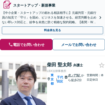
スタートアップ・新規事業
【中小企業・スタートアップの頼れる相談相手に】元裁判官・元銀行
員の知見で「守り」を固め、ビジネスを加速させる。経営判断を止め
ない即レス対応と、紛争を未然に防ぐ精緻な契約戦略。【夜間・WEB
相談可】
料金表を見る
電話でお問い合わせ
メールでお問い合わせ
柴田 堅太郎
弁護士
LBX法律事務所
東
虎ノ門駅
か
営業時間：本
千代
京
|
日定休日
ら徒歩2分
田区
都