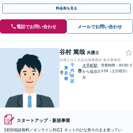
料金表を見る
電話でお問い合わせ
メールでお問い合わせ
谷村 篤哉
弁護士
弁護士法人北浜法律事務所 東京事務所
千
大手町駅
営業時間：00:00~2
東
代
3:59（土日祝日）
から徒歩3
京
|
田
分
都
区
スタートアップ・新規事業
【初回相談無料／オンライン対応】ネットのひな形そのまま使ってい