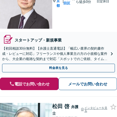
京
|
日定休日
ら徒歩0分
田区
都
スタートアップ・新規事業
【初回相談30分無料】【弁護士直通電話】「幅広い業界の契約書作
成・レビューに対応」フリーランスや個人事業主の方の小規模な案件
から、大企業の複雑な契約まで対応「スポットでのご依頼、タイムチ
ャージでの対応も承っております」【休日・夜間相談可】
料金表を見る
電話でお問い合わせ
メールでお問い合わせ
松田 啓
弁護
インタビューを見
る
士