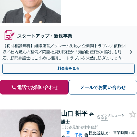
スタートアップ・新規事業
【初回相談無料】組織運営／クレーム対応／企業間トラブル／債権回
収／社内規則の整備／問題社員対応ほか「知的財産権の相談にも対
応」顧問弁護士にこまめに相談し、トラブルを未然に防ぎましょう
【休日・夜間相談可】【有楽町駅1分】
料金表を見る
電話でお問い合わせ
メールでお問い合わせ
山口 耕平
弁
インタビューを
見る
護士
日比谷見附法律事務所
東
日比谷駅
か
営業時間：本
千代