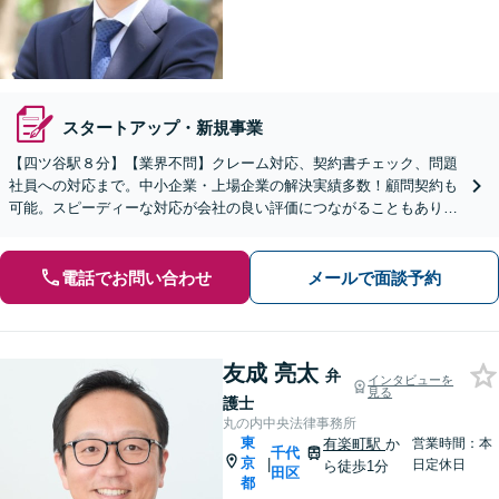
スタートアップ・新規事業
【四ツ谷駅８分】【業界不問】クレーム対応、契約書チェック、問題
社員への対応まで。中小企業・上場企業の解決実績多数！顧問契約も
可能。スピーディーな対応が会社の良い評価につながることもありま
す。まずは一度ご相談を！【完全個室/夜間・土日祝対応】
電話でお問い合わせ
メールで面談予約
友成 亮太
弁
インタビューを
見る
護士
丸の内中央法律事務所
東
有楽町駅
か
営業時間：本
千代
京
|
日定休日
ら徒歩1分
田区
都