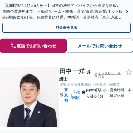
【顧問契約/月額5.5万円～】日常の法務アドバイスから高度なM&A、
国際企業法務まで。不動産/ゲーム・映像・音楽/貿易/製造業/ネット販
売/医療/飲食/IT等、各種業界に精通。中国語・英語対応【東京:永田町
駅2分】【大阪:北浜駅2分】
料金表を見る
電話でお問い合わせ
メールでお問い合わせ
田中 一洋
弁
インタビューを
見る
護士
渥美坂井法律事務所・外国法共同事業
東
内幸町駅
か
営業時間：本
千代
京
|
日定休日
ら徒歩1分
田区
都