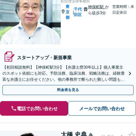
松田啓法律事務所
東
神保町駅
か
営業時間：本
千代
京
|
日定休日
ら徒歩3分
田区
都
スタートアップ・新規事業
【初回相談無料】【神保町駅3分】【弁護士歴30年以上】個人事業主
のスポット依頼にも対応。予防法務、臨床法務、戦略法務は、経験豊
富な弁護士にお任せください。他の事務所で断られた難しい問題もご
相談を【事前予約で休日・夜間面談可】【WEB面談可】
料金表を見る
電話でお問い合わせ
メールでお問い合わせ
大橋 史典
弁