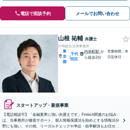
電話で面談予約
メールでお問い合わせ
山根 祐輔
弁護士
片岡総合法律事務所
東
内幸町駅
か
営業時間：本
千代
京
|
日定休日
ら徒歩2分
田区
都
スタートアップ・新規事業
【電話相談可】「金融業界に強い弁護士です」Fintech関連のお悩み
は、当事務所が徹底サポート。個人情報保護法を始めとする情報法分
野にも強い。その他、リーガルチェックや争訟・紛争解決もお任せ！