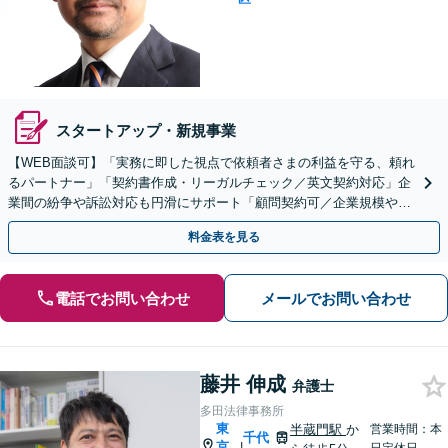
スタートアップ・新規事業
【WEB面談可】「実務に即した視点で依頼者さまの利益を守る、頼れ
るパートナー」「契約書作成・リーガルチェック／英文契約対応」企
業間の紛争や訴訟対応も円滑にサポート「顧問契約可／企業規模や業
種に応じて柔軟にカスタマイズ」【休日・夜間相談可】
料金表を見る
電話でお問い合わせ
メールでお問い合わせ
藤井 伸成
弁護士
多田法律事務所
東
半蔵門駅
か
営業時間：本
千代
京
|