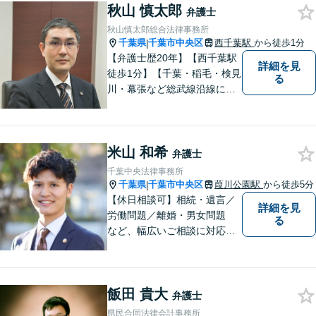
秋山 慎太郎
弁護士
秋山慎太郎総合法律事務所
千葉県
千葉市中央区
西千葉駅
から徒歩1分
|
【弁護士歴20年】【西千葉駅
詳細を見
徒歩1分】【千葉・稲毛・検見
る
川・幕張など総武線沿線にお
住いの方好アクセス】不動
産・相続・離婚・交通事故・
借金・労働・刑事・企業法務
米山 和希
などお気軽にお問い合わせく
弁護士
ださい【個人／企業いずれも
千葉中央法律事務所
対応実績あり】
千葉県
千葉市中央区
葭川公園駅
から徒歩5分
|
【休日相談可】相続・遺言／
詳細を見
労働問題／離婚・男女問題
る
など、幅広いご相談に対応。
依頼者さまに丁寧に寄り添
い、納得できる解決を目指し
ます【複数弁護士在籍】複雑
飯田 貴大
な内容の紛争も、事務所一丸
弁護士
となり解決までサポート【葭
県民合同法律会計事務所