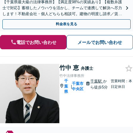
【千葉県最大級の法律事務所】【満足度98%の実績あり】【複数弁護
士で対応】蓄積したノウハウを活かし、チームで連携して解決へ尽力
します！不動産会社・個人どちらも相談可。建物の明渡し請求／賃貸
借契約書の作成／離婚の財産分与等【千葉中央駅5分】
料金表を見る
電話でお問い合わせ
メールでお問い合わせ
竹中 恵
弁護士
竹中法律事務所
千
千葉駅
か
営業時間：本
千葉市
葉
|
日定休日
ら徒歩5分
中央区
県