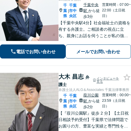
千葉中央
営業時間：07:00~
千
千葉
22:00（土日祝
葉
市中
駅
から徒
|
県
央区
日）
歩3分
【千葉中央駅4分】社会福祉士の資格を
有する弁護士。ご相談者の視点に立
ち、親身にお話を伺うことが私の強み
です。「こんなことを相談してよいの
だろうか」と迷われている方でも、ま
電話でお問い合わせ
メールでお問い合わせ
ずはお気軽にご相談ください【休日・
夜間面談｜WEB面談可】
大木 昌志
弁
インタビューを
見る
護士
弁護士法人ALG＆Associates 千葉法律事務所
葭川公園
営業時間：00:00~
千
千葉
23:59（土日祝
葉
市中
駅
から徒
|
県
央区
日）
歩2分
【『葭川公園駅』徒歩 2 分】【土日祝
日相談予約受付】千葉県で法律問題で
お困りの方、豊富な実績と専門性を持