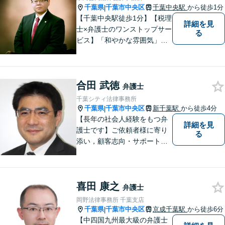
川公園駅5分】
千葉県
千葉市中央区
千葉中央駅
から徒歩1分
|
【千葉中央駅徒歩1分】【税理
詳細を見
士×弁護士のワンストップサー
る
ビス】「和やかな雰囲気」と
「的確な解決」を大切に、
日々依頼者様のため尽力して
おります。何かお困りごとが
合田 武徳
ありましたら、お気軽にご相
弁護士
談ください。【完全個室対
千葉シティ法律事務所
応】
千葉県
千葉市中央区
新千葉駅
から徒歩4分
|
【長年の社会人経験をもつ弁
詳細を見
護士です】ご依頼者様に寄り
る
添い，顧客志向・サポート精
神を大切にしつつ，問題解決
に全力を尽くします。【休日
夜間相談、出張にも柔軟に対
喜田 康之
応】ご相談者様の精神的負担
弁護士
を軽減することも重視してい
岡野法律事務所 千葉支店
る弁護士です。【千葉駅徒歩
千葉県
千葉市中央区
京成千葉駅
から徒歩6分
|
７分】
【中四国九州最大級の弁護士