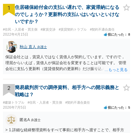
1
住居確保給付金の支払い遅れで、家賃滞納になる
のでしょうか？更新料の支払いはいないといけな
いですか？
#住民・入居者・買主側
#家賃交渉
#賃貸契約トラブル
#契約不適合責任
2022年4月15日
役にたった
8
秋山 直人
弁護士
保証会社とは，賃貸人ではなく賃借人が契約しています。ですので，
理屈からいえば，賃借人が保証会社を変更することは可能です。 管理
会社に支払う更新料（賃貸借契約の更新料）だけ振り込んで，保証会
社との契約は更新しないと主張して，その更新料を振り込まなけれ
ば，その保証会社との契約は更新されません。 ただ，賃貸人との賃貸
借契約書上で，賃貸借契約期間中，保証会社との保証契約をする義務
2
簡易裁判所での調停資料、相手方への開示義務と
が規定されている場合があり，「賃貸人指定の」保証会社との契約が
戦略は？
義務付けられている場合もあり得ます。この場合には，賃貸人指定以
#建築トラブル
#住民・入居者・買主側
#契約不適合責任
外の保証会社とは契約できないことになります。そのような縛りがな
2026年7月5日
役にたった
5
ければ，別の保証会社との契約に変更できる可能性もあります。 まず
は賃貸借契約書の規定を確認する必要があります。
匿名A
弁護士
> 1.詳細な経緯整理資料をすべて事前に相手方へ渡すことで、相手方