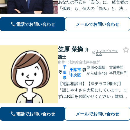
あなたの不安を「安心」に。 経営者の
「孤独」も、個人の「悩み」も、法務
と経営の視点で解決します。 【企業法
務】法務と経営のダブル顧問 【労働問
電話でお問い合わせ
メールでお問い合わせ
題】不当解雇・残業代請求 【債務整
理】明日からの督促をストップ
笠原 菜摘
弁
インタビューを
見る
護士
藤井・滝沢綜合法律事務所
千
葭川公園駅
営業時間：
千葉市
葉
|
本日定休日
から徒歩4分
中央区
県
【電話相談可】【法テラス利用可】
「話しやすさを大切にしています。ま
ずはお話をお聞かせください」離婚男
女問題／労働問題／借金問題／刑事事
件／相続紛争など、幅広いご相談に対
電話でお問い合わせ
メールでお問い合わせ
応が可能です。【夜間・休日面談可】
【葭川公園駅5分】