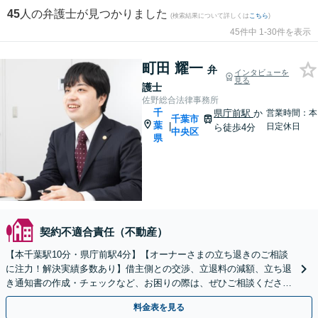
45
人の弁護士が見つかりました
(検索結果について詳しくは
こちら
)
45件中 1-30件を表示
町田 耀一
弁
インタビューを
見る
護士
佐野総合法律事務所
千
県庁前駅
か
営業時間：本
千葉市
葉
|
日定休日
ら徒歩4分
中央区
県
契約不適合責任（不動産）
【本千葉駅10分・県庁前駅4分】【オーナーさまの立ち退きのご相談
に注力！解決実績多数あり】借主側との交渉、立退料の減額、立ち退
き通知書の作成・チェックなど、お困りの際は、ぜひご相談くださ
い。【初回面談30分無料】【電話相談可】
料金表を見る