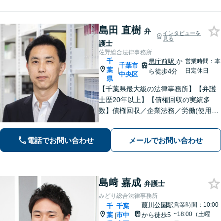
島田 直樹
弁
インタビューを
見る
護士
佐野総合法律事務所
千
県庁前駅
か
営業時間：本
千葉市
葉
|
日定休日
ら徒歩4分
中央区
県
【千葉県最大級の法律事務所】【弁護
士歴20年以上】【債権回収の実績多
数】債権回収／企業法務／労働(使用者
側)のご相談はお任せください。依頼者
の意向を最優先に、迅速かつ最善の解
電話でお問い合わせ
メールでお問い合わせ
決を目指します。【初回来所相談無
料】【電話・Web面談可】【千葉中央
駅5分】
島﨑 嘉成
弁護士
みどり総合法律事務所
葭川公園駅
営業時間：10:00
千
千葉
~18:00（土曜
葉
市中
から徒歩5
|