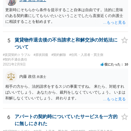
弁護士
更新時にそちらから条件を提示すること自体は自由です。法的に意味
のある契約書にしてもらいたいということでしたら直接近くの弁護士
に相談することを勧めます。
5
賃貸物件退去後の不当請求と和解交渉の対処法に
ついて
#賃貸契約トラブル
#原状回復
#契約解除
#住民・入居者・買主側
#契約不適合責任
2021年2月9日
役にたった
10
内藤 政信
弁護士
相手の方から、法的請求をするスジの事案ですね。 来たら、対処すれ
ばいいでしょう。 あなたから、裁判をしなくていいでしょう。 いまは
和解しなくていいでしょう。 終わります。
6
アパートの契約時についていたサービスを一方的
に無しにされた