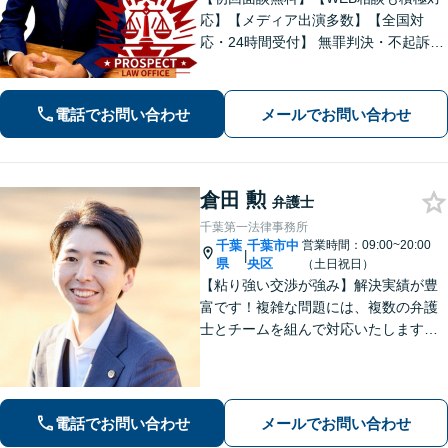
応】【メディア出演多数】【全国対
応・24時間受付】 無罪判決・不起訴多
数の“実力派”弁護士が直接対応！刑事弁
護に精通し、圧倒的な交渉力で最善の
結果へ。粘り強く、鋭く、そして迅速
電話でお問い合わせ
メールでお問い合わせ
に。明朗な料金体系で安心サポート。
倉田 勲
弁護士
千葉第一法律事務所
千葉
千葉市中
営業時間：09:00~20:00
|
県
央区
（土日祝日）
【粘り強い交渉が強み】解決実績が豊
富です！複雑な問題には、複数の弁護
士とチームを組んで対応いたします。
【安心・分かりやすい料金体系】些細
なお悩みにも、丁寧に寄り添い、不安
を軽減します。まずはお気軽にご相談
ください。
電話でお問い合わせ
メールでお問い合わせ