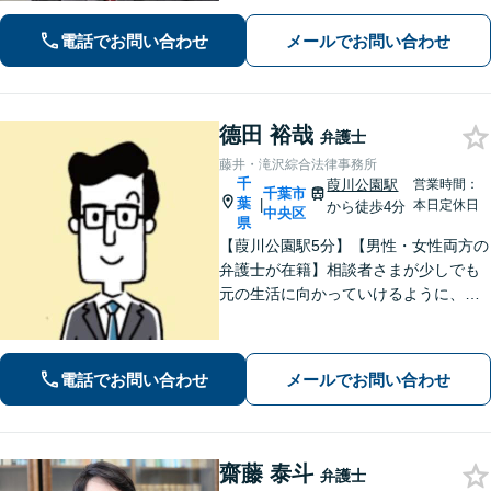
つ弁護士が、ともに解決を目指しま
す。どうぞお気軽にご相談ください。
電話でお問い合わせ
メールでお問い合わせ
德田 裕哉
弁護士
藤井・滝沢綜合法律事務所
千
葭川公園駅
営業時間：
千葉市
葉
|
本日定休日
から徒歩4分
中央区
県
【葭川公園駅5分】【男性・女性両方の
弁護士が在籍】相談者さまが少しでも
元の生活に向かっていけるように、最
大限尽力させていただきます。まずは
お気軽にご相談ください。【事前予約
で休日・夜間面談可】【完全個室】
電話でお問い合わせ
メールでお問い合わせ
齋藤 泰斗
弁護士