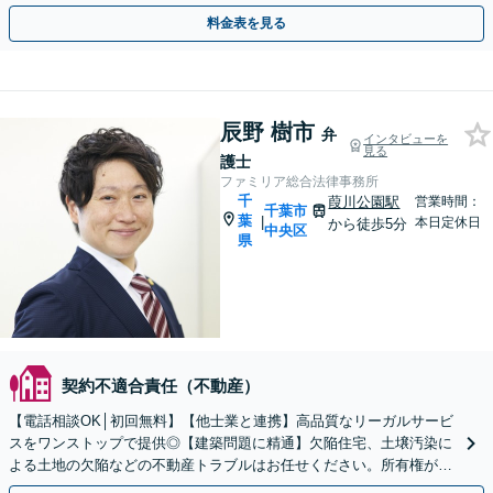
ます。【初回面談相談30分無料】
料金表を見る
辰野 樹市
弁
インタビューを
見る
護士
ファミリア総合法律事務所
千
葭川公園駅
営業時間：
千葉市
葉
|
本日定休日
から徒歩5分
中央区
県
契約不適合責任（不動産）
【電話相談OK│初回無料】【他士業と連携】高品質なリーガルサービ
スをワンストップで提供◎【建築問題に精通】欠陥住宅、土壌汚染に
よる土地の欠陥などの不動産トラブルはお任せください。所有権があ
る土地の不法占拠、明け渡し請求にも毅然と対応します。