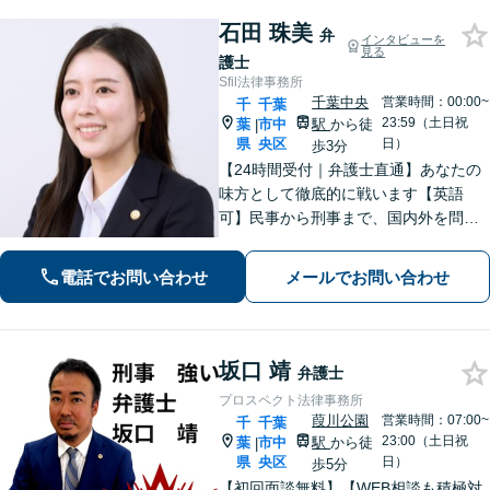
石田 珠美
弁
インタビューを
見る
護士
Sfil法律事務所
千葉中央
営業時間：00:00~
千
千葉
23:59（土日祝
葉
市中
駅
から徒
|
県
央区
日）
歩3分
【24時間受付｜弁護士直通】あなたの
味方として徹底的に戦います【英語
可】民事から刑事まで、国内外を問わ
ず幅広くサポート【IT講師経験／デジ
タル証拠・資産対応】ソーシャルワー
電話でお問い合わせ
メールでお問い合わせ
カー兼司法書士と連携【法テラス・WE
B面談可】【都内面談可】
坂口 靖
弁護士
プロスペクト法律事務所
葭川公園
営業時間：07:00~
千
千葉
23:00（土日祝
葉
市中
駅
から徒
|
県
央区
日）
歩5分
【初回面談無料】【WEB相談も積極対