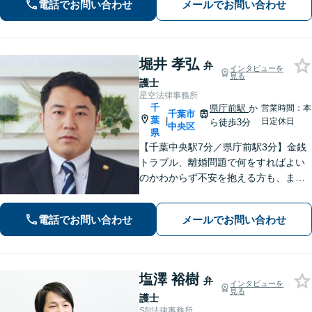
電話でお問い合わせ
メールでお問い合わせ
可】【完全個室】【本千葉駅徒歩３
分】
堀井 孝弘
弁
インタビューを
見る
護士
星空法律事務所
千
県庁前駅
か
営業時間：本
千葉市
葉
|
日定休日
ら徒歩3分
中央区
県
【千葉中央駅7分／県庁前駅3分】金銭
トラブル、離婚問題で何をすればよい
のかわからず不安を抱える方も、まず
はお気軽にご相談ください。交通事
故：軽微に見えるケガでも、裁判基準
電話でお問い合わせ
メールでお問い合わせ
で算定すれば賠償額が大幅に増額され
る可能性があります【土・夜間のご相
談可】
塩澤 裕樹
弁
インタビューを
見る
護士
Sfil法律事務所