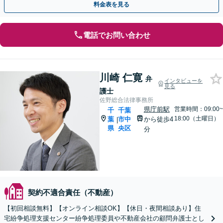
料金表を見る
電話でお問い合わせ
川崎 仁寛
弁
インタビューを
見る
護士
佐野総合法律事務所
県庁前駅
営業時間：09:00~
千
千葉
18:00（土曜日）
葉
市中
から徒歩4
|
県
央区
分
契約不適合責任（不動産）
【初回相談無料】【オンライン相談OK】【休日・夜間相談あり】住
宅紛争処理支援センター紛争処理委員や不動産会社の顧問弁護士とし