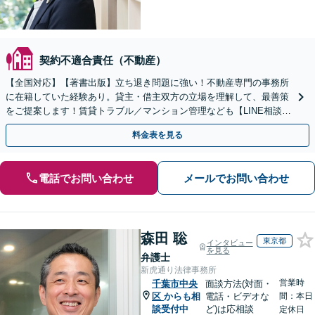
契約不適合責任（不動産）
【全国対応】【著書出版】立ち退き問題に強い！不動産専門の事務所
に在籍していた経験あり。貸主・借主双方の立場を理解して、最善策
をご提案します！賃貸トラブル／マンション管理なども【LINE相談可
能】【初回相談30分無料】【土日夜間相談可】
料金表を見る
電話でお問い合わせ
メールでお問い合わせ
森田 聡
東京都
インタビュー
を見る
弁護士
新虎通り法律事務所
営業時
千葉市中央
面談方法(対面・
区
からも相
電話・ビデオな
間：本日
談受付中
ど)は応相談
定休日