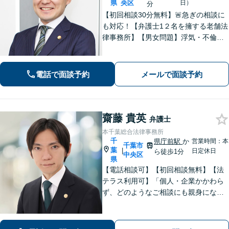
県
央区
日）
分
【初回相談30分無料】🚨急ぎの相談に
も対応！【弁護士1２名を擁する老舗法
律事務所】【男女問題】浮気・不倫の
慰謝料・親権問題などご相談ください
【借金問題】最適な債務整理をご提案
【債権回収】売掛金の回収はお任せ
電話で面談予約
メールで面談予約
【葭川公園駅5分／千葉中央駅10分】
齋藤 貴英
弁護士
本千葉総合法律事務所
千
県庁前駅
か
営業時間：本
千葉市
葉
|
日定休日
ら徒歩1分
中央区
県
【電話相談可】【初回相談無料】【法
テラス利用可】「個人・企業かかわら
ず、どのようなご相談にも親身になっ
て対応します」企業法務／交通事故／
離婚問題／借金問題／刑事事件など、
幅広くサポート。【夜間・休日面談