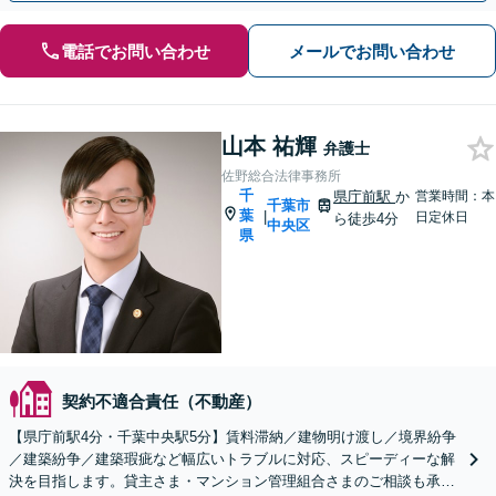
電話でお問い合わせ
メールでお問い合わせ
山本 祐輝
弁護士
佐野総合法律事務所
千
県庁前駅
か
営業時間：本
千葉市
葉
|
日定休日
ら徒歩4分
中央区
県
契約不適合責任（不動産）
【県庁前駅4分・千葉中央駅5分】賃料滞納／建物明け渡し／境界紛争
／建築紛争／建築瑕疵など幅広いトラブルに対応、スピーディーな解
決を目指します。貸主さま・マンション管理組合さまのご相談も承り