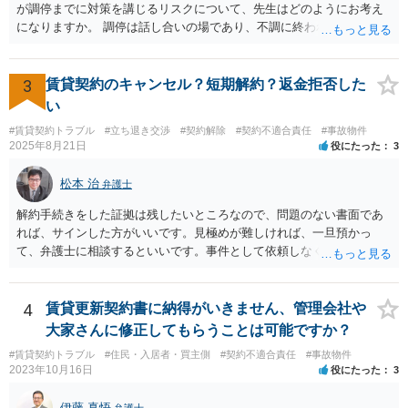
が調停までに対策を講じるリスクについて、先生はどのようにお考え
になりますか。 調停は話し合いの場であり、不調に終われば訴訟で解
決せざるを得ません。 訴訟では「裁判所にだけ資料を見せる」などと
いう姑息な手段は使えませんし、公平かつ納得のできる解決というの
は、当事者と裁判所が同じ主張と証拠関係を踏まえた上で初めて実現
3
賃貸契約のキャンセル？短期解約？返金拒否した
できるものだと考えます。 > 2.また、開示する範囲や内容の見せ方に
い
ついて、何か工夫できる点があればご教示いただけますでしょうか。
#賃貸契約トラブル
#立ち退き交渉
#契約解除
#契約不適合責任
#事故物件
弁護士によって考え方が異なるかもしれませんが、資料の一部を相手
2025年8月21日
役にたった
3
に見せないという行動は、その資料（や隠している部分）には提出者
にとって不利な事実が隠されているという推認を働かせることに繋が
松本 治
弁護士
るリスクがあります（もちろん、争点と全く無関係な部分をマスキン
グ等することはありますが、それは手続戦略とは別の問題です）。 裁
解約手続きをした証拠は残したいところなので、問題のない書面であ
判所は公平な第三者であり、調停委員会に与える心証も考慮する必要
れば、サインした方がいいです。見極めが難しければ、一旦預かっ
があります。手続を有利に進めたいのであれば、証拠の出し方より
て、弁護士に相談するといいです。事件として依頼しなくても、それ
も、どのような反論でも対応できるように自身の主張をきちんと押さ
くらいは相談料の範囲内で見てくれる弁護士が多いと思います。
え、説得力のある説明と資料を用意することだと思います。 ただ、今
回提出を予定している資料がどのようなものであるのか、争点とどの
4
賃貸更新契約書に納得がいきません、管理会社や
ような関係があるのか、なぜ調停を選択したのか等の個別事情によっ
大家さんに修正してもらうことは可能ですか？
て具体的なに採るべき手段は変わってくるため、上記はあくまで個別
事情を踏まえない一般論としてご理解いただき、本件でどのように対
#賃貸契約トラブル
#住民・入居者・買主側
#契約不適合責任
#事故物件
2023年10月16日
役にたった
3
応すべきであるかについては弁護士へ直接相談された方がよいと思い
ます。
伊藤 真悟