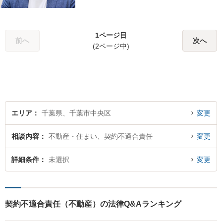
能】敷居が低く気軽に相談が
できる、地域密着型の法律事
務所です。弁護士への相談を
1ページ目
最終手段と考えず、お気軽に
前へ
次へ
(2ページ中)
ご相談ください。
エリア
千葉県、千葉市中央区
変更
相談内容
不動産・住まい、契約不適合責任
変更
詳細条件
未選択
変更
契約不適合責任（不動産）の法律Q&Aランキング