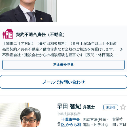
契約不適合責任（不動産）
【関東エリア対応】【☎︎初回相談無料】【弁護士歴15年以上】不動産
売買契約／共有不動産／借地借家など全般のご相談をお受けします。
不動産会社・建設会社からの相談経験も豊富です【夜間・休日面談】
【電話／Zoom相談可】
料金表を見る
メールでお問い合わせ
早田 智紀
弁護士
東京都
中嶋法律事務所
営業時
千葉市中央
面談方法(対面・
区
からも相
電話・ビデオな
間：本日