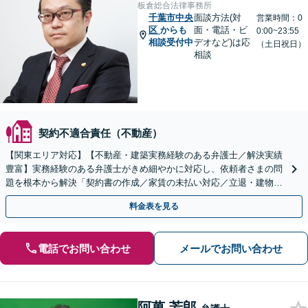
板倉総合法律事務所
千葉市中央
面談方法(対
営業時間：0
区
からも
面・電話・ビ
0:00~23:55
相談受付中
デオなど)は応
（土日祝日）
相談
契約不適合責任（不動産）
【関東エリア対応】【不動産・建築実務経験のある弁護士／解決実績
豊富】実務経験のある弁護士がきめ細やかに対応し、依頼者さまの問
題を根本から解決「契約書の作成／家賃の未払い対応／立退・建物の
明け渡し請求／欠陥住宅トラブル」
料金表を見る
電話でお問い合わせ
メールでお問い合わせ
阿萬 芳郎