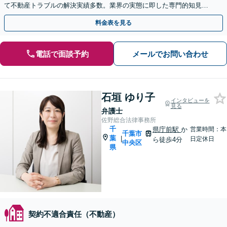
て不動産トラブルの解決実績多数。業界の実態に即した専門的知見を
活かし、きめ細やかにサポートいたします。
料金表を見る
電話で面談予約
メールでお問い合わせ
石垣 ゆり子
インタビューを
見る
弁護士
佐野総合法律事務所
千
県庁前駅
か
営業時間：本
千葉市
葉
|
日定休日
ら徒歩4分
中央区
県
契約不適合責任（不動産）