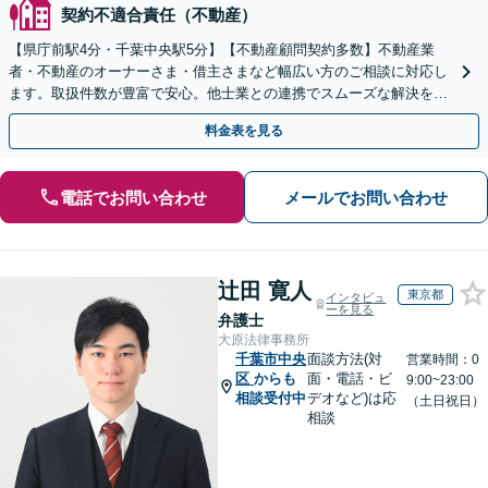
契約不適合責任（不動産）
【県庁前駅4分・千葉中央駅5分】【不動産顧問契約多数】不動産業
者・不動産のオーナーさま・借主さまなど幅広い方のご相談に対応し
ます。取扱件数が豊富で安心。他士業との連携でスムーズな解決を目
指します。【初回相談30分無料】【電話相談可能】
料金表を見る
電話でお問い合わせ
メールでお問い合わせ
辻田 寛人
東京都
インタビュ
ーを見る
弁護士
大原法律事務所
千葉市中央
面談方法(対
営業時間：0
区
からも
面・電話・ビ
9:00~23:00
相談受付中
デオなど)は応
（土日祝日）
相談