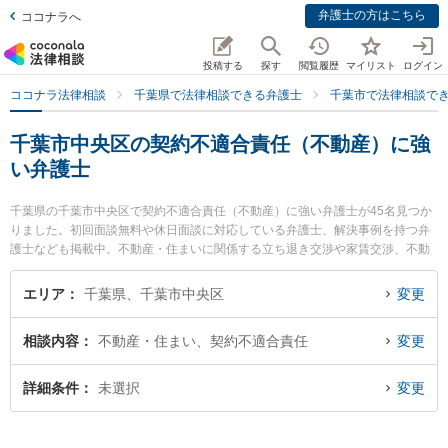
弁護士の方はこちら
ココナラへ
投稿する
探す
閲覧履歴
マイリスト
ログイン
ココナラ法律相談
千葉県で法律相談できる弁護士
千葉市で法律相談で
千葉市中央区の契約不適合責任（不動産）に強
い弁護士
千葉県の千葉市中央区で契約不適合責任（不動産）に強い弁護士が45名見つか
りました。初回面談無料や休日面談に対応している弁護士、解決事例を持つ弁
護士なども掲載中。不動産・住まいに関係する立ち退き交渉や家賃交渉、不動
産契約解除等の細かな分野での絞り込み検索もでき便利です。特に佐野総合法
律事務所の町田 耀一弁護士や佐野総合法律事務所の山本 祐輝弁護士、ファミリ
エリア
千葉県、千葉市中央区
変更
ア総合法律事務所の辰野 樹市弁護士のプロフィール情報や弁護士費用、強みな
どが注目されています。『千葉市中央区で土日や夜間に発生した契約不適合責
相談内容
不動産・住まい、契約不適合責任
変更
任（不動産）のトラブルを今すぐに弁護士に相談したい』『契約不適合責任
（不動産）のトラブル解決の実績豊富な近くの弁護士を検索したい』『初回相
談無料で契約不適合責任（不動産）を法律相談できる千葉市中央区内の弁護士
詳細条件
未選択
変更
に相談予約したい』などでお困りの相談者さんにおすすめです。