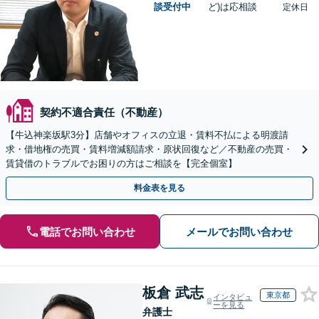
談受付中
ど)は応相談
定休日
契約不適合責任（不動産）
【牛込神楽坂駅3分】店舗やオフィスの立退・賃料不払による明渡請
求・借地権の売買・賃料増減額請求・原状回復など／不動産の売買・
賃貸借のトラブルでお困りの方はご相談を【完全個室】
料金表を見る
電話でお問い合わせ
メールでお問い合わせ
板倉 武志
東京都
インタビュ
ーを見る
弁護士