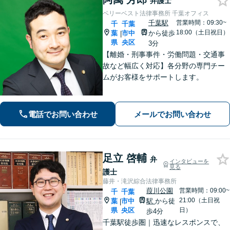
弁護士
ベリーベスト法律事務所 千葉オフィス
千葉駅
営業時間：09:30~
千
千葉
18:00（土日祝日）
葉
市中
から徒歩
|
県
央区
3分
【離婚・刑事事件・労働問題・交通事
故など幅広く対応】各分野の専門チー
ムがお客様をサポートします。
電話でお問い合わせ
メールでお問い合わせ
足立 啓輔
弁
インタビューを
見る
護士
藤井・滝沢綜合法律事務所
葭川公園
営業時間：09:00~
千
千葉
21:00（土日祝
葉
市中
駅
から徒
|
県
央区
日）
歩4分
千葉駅徒歩圏｜迅速なレスポンスで、