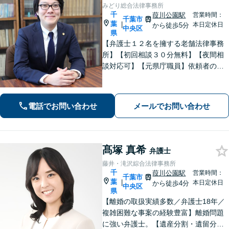
みどり総合法律事務所
千
葭川公園駅
営業時間：
千葉市
葉
|
本日定休日
から徒歩5分
中央区
県
【弁護士１２名を擁する老舗法律事務
所】【初回相談３０分無料】【夜間相
談対応可】【元県庁職員】依頼者の方
の一番身近な相談相手を目指していま
す。地域に信頼されている歴史のある
法律事務所です。
電話でお問い合わせ
メールでお問い合わせ
髙塚 真希
弁護士
藤井・滝沢綜合法律事務所
千
葭川公園駅
営業時間：
千葉市
葉
|
本日定休日
から徒歩4分
中央区
県
【離婚の取扱実績多数／弁護士18年／
複雑困難な事案の経験豊富】離婚問題
に強い弁護士。【遺産分割・遺留分・