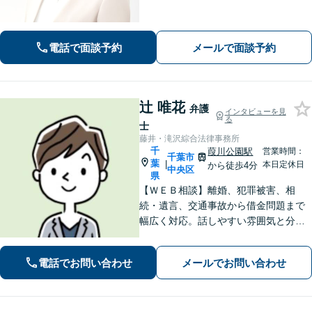
遺言作成／家族親族のトラブル解決・
予防】◉オンライン相談可◉ お客さまに
寄り添って的確にアドバイスし、最善
電話で面談予約
メールで面談予約
の解決に導きます。【千葉駅徒歩13
分】
辻 唯花
弁護
インタビューを見
る
士
藤井・滝沢綜合法律事務所
千
葭川公園駅
営業時間：
千葉市
葉
|
本日定休日
から徒歩4分
中央区
県
【ＷＥＢ相談】離婚、犯罪被害、相
続・遺言、交通事故から借金問題まで
幅広く対応。話しやすい雰囲気と分か
りやすい説明が強み。離婚・犯罪被害
者支援案件の豊富な経験で培った知見
電話でお問い合わせ
メールでお問い合わせ
でお話を十分にお聞きし、心に寄り添
い伴走します。まずは一度ご相談くだ
さい。