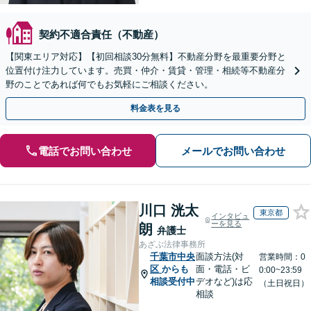
契約不適合責任（不動産）
【関東エリア対応】【初回相談30分無料】不動産分野を最重要分野と
位置付け注力しています。売買・仲介・賃貸・管理・相続等不動産分
野のことであれば何でもお気軽にご相談ください。
料金表を見る
電話でお問い合わせ
メールでお問い合わせ
川口 洸太
東京都
インタビュ
ーを見る
朗
弁護士
あざぶ法律事務所
千葉市中央
面談方法(対
営業時間：0
区
からも
面・電話・ビ
0:00~23:59
相談受付中
デオなど)は応
（土日祝日）
相談