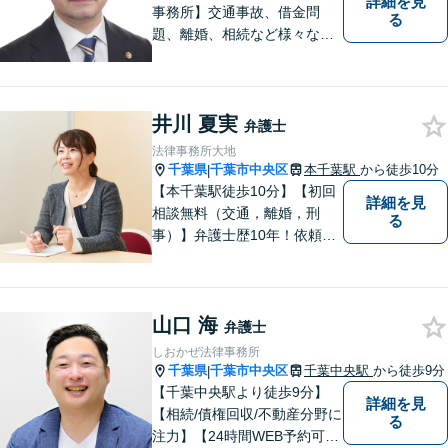
詳細を見
事務所】交通事故、借金問
る
題、離婚、相続など様々な問
題について、「何度でも無
料」の相談を行っています！
まずはお気軽にご相談くださ
井川 夏実
い！
弁護士
法律事務所大地
千葉県
千葉市中央区
本千葉駅
から徒歩10分
|
【本千葉駅徒歩10分】【初回
詳細を見
相談無料（交通，離婚，刑
る
事）】弁護士歴10年！依頼者
のパートナーとして密接な関
係を築き、困難な問題にも積
極的に取り組みます。【夜
山口 海
間・休日対応】【メール24時
弁護士
間対応◎】
しおかぜ法律事務所
千葉県
千葉市中央区
千葉中央駅
から徒歩9分
|
【千葉中央駅より徒歩9分】
詳細を見
【相続/債権回収/不動産分野に
る
注力】【24時間WEB予約可