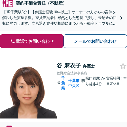
契約不適合責任（不動産）
【JR千葉駅5分】【弁護士経験10年以上】オーナーの方からの案件を
解決した実績多数。家賃滞納者に毅然とした態度で接し、未納金の回
収に尽力します。立ち退き案件や相続にまつわる不動産トラブルにも
対応。【初回相談無料】
電話でお問い合わせ
メールでお問い合わせ
谷 麻衣子
弁護士
佐野総合法律事務所
千
県庁前駅
か
営業時間：本
千葉市
葉
|
日定休日
ら徒歩4分
中央区
県