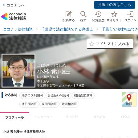
弁護士の方はこちら
ココナラへ
投稿する
探す
閲覧履歴
マイリスト
ログイン
ココナラ法律相談
千葉県で法律相談できる弁護士
千葉市で法律相談で
マイリストに入れる
こばやし はじめ
小林 素
弁護士
法律事務所大地
本千葉駅
千葉県
千葉市中央区中央4-8-7 6階
対応体制
法テラス利用可
分割払い利用可
初回面談無料
休日面談可
夜間面談可
電話相談可
インタビュー
注力分野
事例紹介
料金表
プロフィール
小林 素弁護士 法律事務所大地