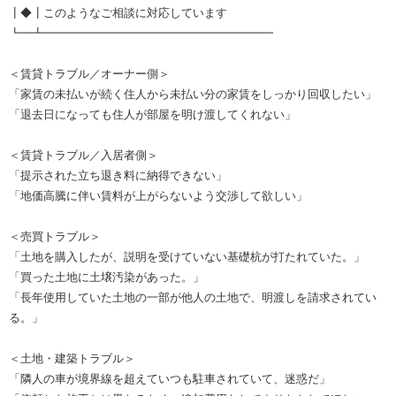
┃◆┃このようなご相談に対応しています
┗━┻━━━━━━━━━━━━━━━━━━━━
＜賃貸トラブル／オーナー側＞
「家賃の未払いが続く住人から未払い分の家賃をしっかり回収したい」
「退去日になっても住人が部屋を明け渡してくれない」
＜賃貸トラブル／入居者側＞
「提示された立ち退き料に納得できない」
「地価高騰に伴い賃料が上がらないよう交渉して欲しい」
＜売買トラブル＞
「土地を購入したが、説明を受けていない基礎杭が打たれていた。」
「買った土地に土壌汚染があった。」
「長年使用していた土地の一部が他人の土地で、明渡しを請求されてい
る。」
＜土地・建築トラブル＞
「隣人の車が境界線を超えていつも駐車されていて、迷惑だ」