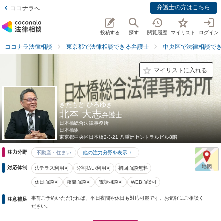
弁護士の方はこちら
ココナラへ
投稿する
探す
閲覧履歴
マイリスト
ログイン
ココナラ法律相談
東京都で法律相談できる弁護士
中央区で法律相談で
マイリストに入れる
きたもと ひろゆき
北本 大志
弁護士
日本橋総合法律事務所
日本橋駅
東京都
中央区日本橋2-3-21 八重洲セントラルビル8階
注力分野
不動産・住まい
他の注力分野を表示
対応体制
法テラス利用可
分割払い利用可
初回面談無料
休日面談可
夜間面談可
電話相談可
WEB面談可
事前ご予約いただければ、平日夜間や休日も対応可能です。お気軽にご相談く
注意補足
ださい。