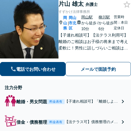
【安心の費用設計】
片山 雄太
くなった際はすぐに弁護士
弁護士
【岡山駅徒歩10分】
に相談を！【安心の費用設
すずかけ法律事務所
計】【岡山駅徒歩10分】
岡山駅
柳川駅
営業時
岡
岡山
間：本日
山
市北
から徒歩
/
から徒歩
|
県
区
定休日
10分
6分
【子連れ相談可】【法テラス利用可】
離婚のご相談はお子様の将来まで考え
柔軟に！男性に話しづらいご相談は女
性弁護士がうかがいます／不動産トラ
ブルは司法書士・土地家屋調査士など
と連携してきめ細やかに対応【注力分
電話でお問い合わせ
メールで面談予約
野初回相談無料】【WEB面談可】
注力分野
離婚・男女問題
【子連れ相談可】「離婚しよう
料金表有
か迷っている」「離婚されそう
になっている」「どの段階で弁
護士に相談すればいいのか」ぜ
借金・債務整理
【法テラス可】債務整理のメリ
料金表有
ひご相談ください／女性弁護士
ット・デメリットについて正し
も在籍する相談しやすい事務所