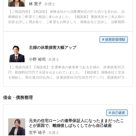
林 寛子
弁護士
【ご相談内容】【相談前】 保険会社から治療費対応の打ち切りを言われ、治
療継続をご希望でご相談に来られました。 【相談後】 事故状況やご本人様の
症状を詳しく聞き取り、ご希望をお聞きして、保険会社と交渉し、治療期間
の延長を合意しました。 治療期間の延長がされたことで、被害者様の体調も
回復し、治療を終える頃には、余裕をもって示談交渉をすることができまし
た。
# 損害賠償増額
主婦の休業損害大幅アップ
小野 裕司
弁護士
【ご相談内容】【相談前】 交通事故の被害者である主婦が、休業損害20万
円、慰謝料62万円で示談をせまられていました。 【相談後】 保険会社と交渉
を開始し、受任後10日以内に、休業損害50万円(30万円アップ)、慰謝料87万
円(25万円アップ)に増額しての解決ができました。 【弁護士からのコメン
ト】 主婦の方が被害者の場合でも、ケガによって家事に支障が生じた場合、
休業損害が発生し、交渉次第では、かなりの増額も見込めます。 治療終了
借金・債務整理
後、保険会社から示談の提案があった場合には、休業損害や慰謝料等の金額
が適正なものかどうか、無料でチェックいたします。お気軽にご相談くださ
い。
# 自己破産
元夫の住宅ローンの連帯保証人になったままだったこ
とが原因で、離婚後しばらくしてから自己破産
宮平 靖子
弁護士