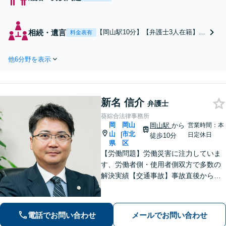
籍】【初回相談無料】不貞慰謝
料、財産分与（特に年金分
割）、養育費、親権など幅広い
相続・遺言
【岡山駅10分】【弁護士3人在籍】
料金表有
トラブルに対応可能です！依頼
【初回相談無料】「遺産分割調停」
者さまの納得できる解決に向か
「遺産分割審判」「代理人としての
ってサポート【土日祝／夜間対
他6分野を表示
交渉」などお任せください！依頼者
応可】【当日／電話相談可】
さまがご納得されるまで、何度でも
丁寧に説明するよう心掛けています
【土日祝／夜間対応可】【当日／電
新名 信介
話相談可】
弁護士
葵綜合法律事務所
岡
岡山
岡山駅
から
営業時間：本
山
市北
|
日定休日
徒歩10分
県
区
【労働問題】労働災害に注力していま
す、労働者側・使用者側双方で多数の
解決実績【交通事故】事故直後から等
級認定、裁判まで一貫してサポート
【企業法務】中小企業から個人事業主
まで多様な業種の顧問対応【事前予約
電話でお問い合わせ
メールでお問い合わせ
で土日祝・夜間対応】【JR岡山駅10