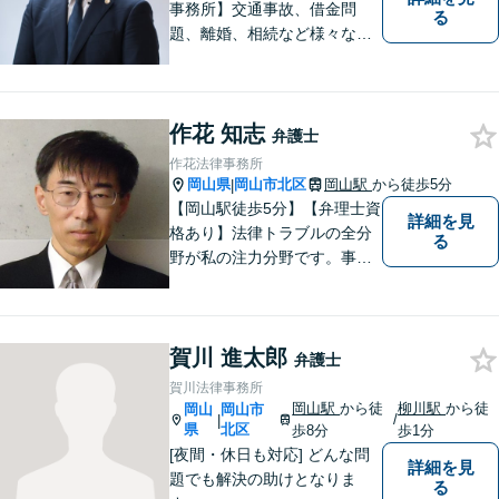
事務所】交通事故、借金問
る
題、離婚、相続など様々な問
題について、「何度でも無
料」の相談を行っています！
まずはお気軽にご相談くださ
作花 知志
い！
弁護士
作花法律事務所
岡山県
岡山市北区
岡山駅
から徒歩5分
|
【岡山駅徒歩5分】【弁理士資
詳細を見
格あり】法律トラブルの全分
る
野が私の注力分野です。事務
所の理念は、ご相談の後には
心の中に花が咲いたようにな
っていただけること。【法テ
賀川 進太郎
ラス対応】【後払い対応】
弁護士
【日弁連国際人権問題委員会
賀川法律事務所
所属】お困りの方は、お気軽
岡山駅
から徒
柳川駅
から徒
岡山
岡山市
/
|
にご相談下さい。
県
北区
歩8分
歩1分
[夜間・休日も対応] どんな問
詳細を見
題でも解決の助けとなりま
る