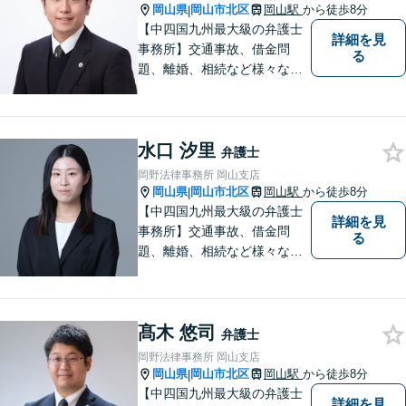
まいります。
岡山県
岡山市北区
岡山駅
から徒歩8分
|
【中四国九州最大級の弁護士
詳細を見
事務所】交通事故、借金問
る
題、離婚、相続など様々な問
題について、「何度でも無
料」の相談を行っています！
まずはお気軽にご相談くださ
水口 汐里
い！
弁護士
岡野法律事務所 岡山支店
岡山県
岡山市北区
岡山駅
から徒歩8分
|
【中四国九州最大級の弁護士
詳細を見
事務所】交通事故、借金問
る
題、離婚、相続など様々な問
題について、「何度でも無
料」の相談を行っています！
まずはお気軽にご相談くださ
髙木 悠司
い！
弁護士
岡野法律事務所 岡山支店
岡山県
岡山市北区
岡山駅
から徒歩8分
|
【中四国九州最大級の弁護士
詳細を見