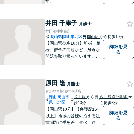
す。
井田 千津子
弁護士
井田法律事務所
岡山県
岡山市北区
岡山駅
から徒歩10分
|
【岡山駅徒歩10分】離婚／相
詳細を見
続／借金の問題など、身近な
る
問題を取り扱っています。お
気軽にご相談下さい。
原田 隆
弁護士
おかやま楓法律事務所
岡山駅
から徒
西川緑道公園駅
か
岡山
岡山市
/
|
県
北区
歩10分
ら徒歩8分
【岡山駅10分】【弁護歴15年
詳細を見
以上】地域の皆様の抱える法
る
律問題に手を差し伸べ、適切
な解決方法をご提案いたしま