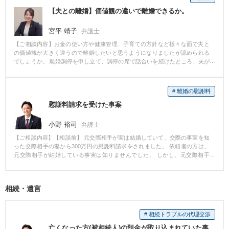
【夫との離婚】価値観の違いで離婚できるか。
宮平 靖子
弁護士
【ご相談内容】お金の使い方や健康管理、子育ての方針など様々な面で夫と
の価値観が大きく違うので離婚したいと思うようになりましたが認められる
でしょうか。 離婚調停を申し立て、調停の席で話合いを続けたところ、夫が
離婚に応じてくれました。 訴訟になれば離婚原因が認められにくいケースで
したが、弁護士に依頼し、離婚調停を申し立てたことで、離婚の意思が強い
ことが相手方に伝わりました。 依頼者が、相手方と子どもとの面会交流に応
# 離婚の慰謝料
じたことも、相手方が離婚に応じた理由になりました。
慰謝料請求を受けた事案
小野 裕司
弁護士
【ご相談内容】【相談前】 元交際相手が実は結婚していて、交際の事実を知
った交際相手の妻から300万円の慰謝料請求をされました。 依頼者の方は、
元交際相手が結婚している事実は知りませんでした。 しかし、元交際相手
は、妻に対し、依頼者の方が結婚の事実を知っている旨の念書を渡していま
した。 【相談後】 訴訟の場で、依頼者の方が、結婚の事実についての認識が
なく、認識がないことについても落ち度がない旨を主張しました。 その際に
相続・遺言
は、依頼者の方の日記やLINEのやり取りを証拠として提出しました。 さら
に、元交際相手の証人尋問をして、直接には結婚していることは伝えていな
いこと、デート中に結婚指輪などはしていなかったこと等の証言を得まし
# 相続トラブルの代理交渉
た。 その結果、慰謝料は0との判決が出て、無事解決となりました。
亡くなった方(被相続人)の預金が取り込まれていた事