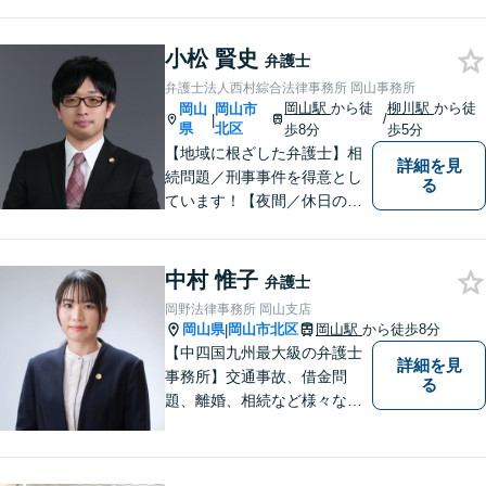
小松 賢史
弁護士
弁護士法人西村綜合法律事務所 岡山事務所
岡山駅
から徒
柳川駅
から徒
岡山
岡山市
/
|
県
北区
歩8分
歩5分
【地域に根ざした弁護士】相
詳細を見
続問題／刑事事件を得意とし
る
ています！【夜間／休日の相
談予約可能】初回相談は無料
となっております。まずは、
お気軽にご相談ください。
中村 惟子
弁護士
岡野法律事務所 岡山支店
岡山県
岡山市北区
岡山駅
から徒歩8分
|
【中四国九州最大級の弁護士
詳細を見
事務所】交通事故、借金問
る
題、離婚、相続など様々な問
題について、「何度でも無
料」の相談を行っています！
まずはお気軽にご相談くださ