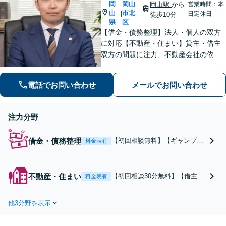
岡
岡山
岡山駅
から
営業時間：本
山
市北
|
日定休日
徒歩10分
県
区
【借金・債務整理】法人・個人の双方
に対応【不動産・住まい】貸主・借主
双方の問題に注力、不動産会社の依頼
実績あり【労働・雇用】労災事件に精
通。その他労働事件もカバー【行政事
電話でお問い合わせ
メールでお問い合わせ
件】学校トラブル・いじめ問題に注力
【企業法務】予防法務・紛争対応お任
せください。
注力分野
借金・債務整理
【初回相談無料】【ギャンブ
料金表有
ル、投資、浪費等の借金問題に
精通】【個人事業主～法人の大
型事件にも幅広く対応可】あな
不動産・住まい
【初回相談30分無料】【借主
料金表有
たに合った最適な解決策をご提
側・オーナー側の双方に精通】
案します。お困りの際はお気軽
【不動産会社からの依頼実績あ
にご相談ください。新たなスタ
他3分野を表示
り】家賃や立退料の増減額対
ートのために丁寧に支援いたし
応、立退請求、建築瑕疵等の幅
ます。