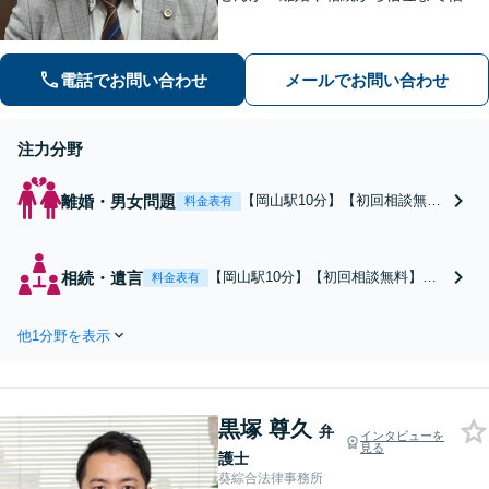
く対応しております！話しやすい雰囲
気作りを何より大切にしています。ど
んな小さなお悩みでもお伺いいたしま
電話でお問い合わせ
メールでお問い合わせ
す。気軽にご相談ください【夜間・休
日相談可】
注力分野
離婚・男女問題
【岡山駅10分】【初回相談無
料金表有
料】男女トラブルの解決には、
精神的な負担を減らすことが大
切です！ご相談者様の希望に寄
相続・遺言
【岡山駅10分】【初回相談無料】親
料金表有
り添い、有利かつ円満な解決へ
族との相続のやり取りに関してお悩
の道筋を一緒に考えます。ご相
みではありませんか？相続人同士の
談のみでも大歓迎ですので、ま
他1分野を表示
関係性を大切に、丁寧な話し合いを
ずはご相談ください。【夜間・
進めます！分かりやすい説明と、複
休日相談可】
雑な相続手続きをサポートいたしま
す。まずはご相談ください。【夜
黒塚 尊久
間・休日相談可】
弁
インタビューを
見る
護士
葵綜合法律事務所