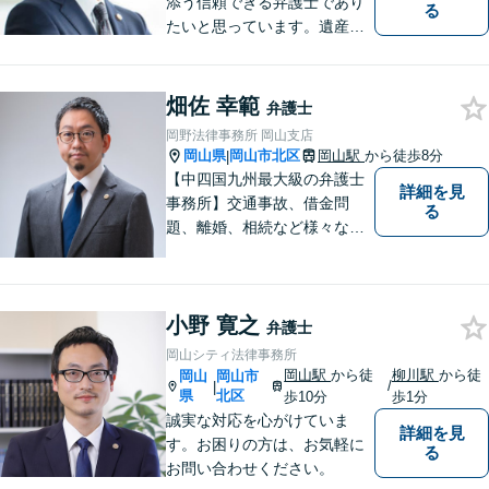
添う信頼できる弁護士であり
る
たいと思っています。遺産分
割、交通事故、刑事事件、離
婚、不貞慰謝料、木企業法務
等に対応しています。お気軽
畑佐 幸範
弁護士
にご相談ください。
岡野法律事務所 岡山支店
岡山県
岡山市北区
岡山駅
から徒歩8分
|
【中四国九州最大級の弁護士
詳細を見
事務所】交通事故、借金問
る
題、離婚、相続など様々な問
題について、「何度でも無
料」の相談を行っています！
まずはお気軽にご相談くださ
小野 寛之
い！
弁護士
岡山シティ法律事務所
岡山駅
から徒
柳川駅
から徒
岡山
岡山市
/
|
県
北区
歩10分
歩1分
誠実な対応を心がけていま
詳細を見
す。お困りの方は、お気軽に
る
お問い合わせください。