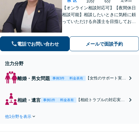
県
区
定休日
10分
6分
【オンライン相談対応可】【夜間休日
相談可能】相談したいときに気軽に頼
っていただける弁護士を目指しており
ます。依頼者にとって最善の解決策を
一緒に考えます。まずはご相談くださ
い。
電話でお問い合わせ
メールで面談予約
注力分野
離婚・男女問題
【女性のサポート実績
事例3件
料金表有
豊富】【子連れ相談
可】女性ならではのき
め細やかな配慮で、将
相続・遺言
【相続トラブルの対応実績
事例1件
料金表有
来を見据えたアドバイ
豊富】【相続の承認・放棄
ス。早期相談で有利な
に期限あり】依頼者様にと
解決に導きやすくなり
他1分野を表示
って納得できる相続へ導き
ます。慰謝料請求／財
ます。残された家族が揉め
産分与／親権／養育費
ないための正しい遺言書作
ならお任せください。
成をサポート。ご家族が亡