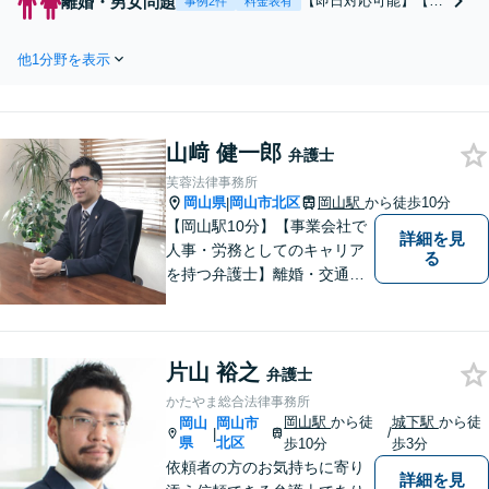
離婚・男女問題
【即日対応可能】【メ
事例2件
料金表有
認定／交通事故裁判はお任せ
ール相談OK】【法テ
ください。大手保険会社の案
ラス利用可能】相談実
件対応実績多数。医学的知識
他1分野を表示
績年間100件以上！30
にも詳しい弁護士です【休
0万円の慰謝料請求を0
日・夜間面談可能】
円にした事例あり。慰
謝料請求／養育費／調
山﨑 健一郎
停／熟年離婚など、ご
弁護士
相談から解決まで粘り
芙蓉法律事務所
強く対応いたします。
岡山県
岡山市北区
岡山駅
から徒歩10分
|
【土日祝・夜間相談も
【岡山駅10分】【事業会社で
詳細を見
可能】
人事・労務としてのキャリア
る
を持つ弁護士】離婚・交通事
故・事業承継を含む相続の問
題に注力。依頼者の方に寄り
添いながら、まずはじっくり
片山 裕之
とお話をうかがうことを心掛
弁護士
けています。必要に応じ、他
かたやま総合法律事務所
士業と連携して解決を図りま
岡山駅
から徒
城下駅
から徒
岡山
岡山市
/
|
す。
県
北区
歩10分
歩3分
依頼者の方のお気持ちに寄り
詳細を見