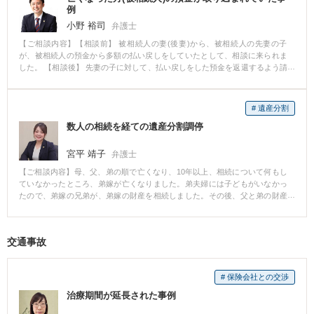
例
小野 裕司
弁護士
【ご相談内容】【相談前】 被相続人の妻(後妻)から、被相続人の先妻の子
が、被相続人の預金から多額の払い戻しをしていたとして、相談に来られま
した。 【相談後】 先妻の子に対して、払い戻しをした預金を返還するよう請
求しましたが、被相続人の治療費や生活費などに使ったなどとして応じなか
ったため、訴訟を提起しました。 先妻の子は、払い戻しをした預金の全ての
使途を明らかにすることができず、裁判所の勧告もあって、後妻に対し、ま
# 遺産分割
とまった金額を返還する旨の和解が成立しました。 【弁護士からのコメン
数人の相続を経ての遺産分割調停
ト】 財産の取戻しは、実現可能性を検討しながら、スピーディーに解決する
ことが大切です。
宮平 靖子
弁護士
【ご相談内容】母、父、弟の順で亡くなり、10年以上、相続について何もし
ていなかったところ、弟嫁が亡くなりました。弟夫婦には子どもがいなかっ
たので、弟嫁の兄弟が、弟嫁の財産を相続しました。その後、父と弟の財産
があり、弟嫁の兄弟と私との共有になっていることが分かりました。 弟嫁の
兄弟とは不仲なので、共有状態を解消したいです。 遺産分割調停を申し立
て、それぞれが誰を相続し、相続財産は何かをはっきりと確認したうえで、
交通事故
誰が何を相続するかを決め、単独で所有することにしました。 弁護士に依頼
することで、法的なアドバイスを受けられるだけではなく、感情的にならず
に相手方との話合いを進めていくことができるようになります。また、裁判
# 保険会社との交渉
所での手続きを利用することにより、第三者が間に入ることになるので、相
手方本人も話合いに応じる環境になったといえます。
治療期間が延長された事例