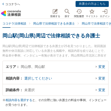
弁護士の方はこちら
ココナラへ
投稿する
探す
閲覧履歴
マイリスト
ログイン
ココナラ法律相談
岡山県で法律相談できる弁護士
岡山市で法律相談で
岡山駅(岡山県)周辺で法律相談できる弁護士
岡山駅(岡山県)周辺で法律相談できる弁護士が25名見つかりました。初回面談
無料や休日面談に対応している弁護士も掲載中。相談内容を絞り込むことで、
料金表や事例、インタビュー有無が表示できます。岡山県岡山市北区に所在す
る岡山駅はJR山陽本線(姫路～岡山)、JR山陽本線(岡山～三原)、JR赤穂線、JR
伯備線、JR宇野線、JR吉備線、JR津山線、東山線、清輝橋線が利用可能なタ
エリア
岡山県、岡山駅
変更
ーミナル駅です。多くの弁護士から探したいときはお近くや同一路線のより大
きな駅も追加選択して探すと良いでしょう。特にはやし法律事務所の林 寛子弁
相談内容
選択してください
変更
護士や葵綜合法律事務所の吉田 浩晃弁護士、葵綜合法律事務所の北村 一弁護士
のプロフィール情報や弁護士費用、強みなどが注目されています。『国際離婚
のトラブルを勤務先から通いやすい岡山駅周辺に事務所を構える弁護士に面談
詳細条件
未選択
変更
予約したい』『国際離婚のトラブル解決の実績豊富な岡山駅近くの弁護士を検
索したい』『初回無料で国際離婚を法律相談できる岡山駅付近の弁護士に面談
※
相談内容を選択する
と、その分野に強い弁護士の料金や事例、インタビュー
予約したい』などでお困りの相談者さんにおすすめです。
が見つかります。