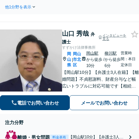
い知識をお伝えます！「選挙の
です【初回面談無料】【夜間土
他1分野を表示
投票権がなくなる？」「クレジ
日面談可（要予約）】【法テラ
ットカードが作れない？」「職
ス可】
場への連絡が不安…」など。
「自己破産・任意整理・個人再
山口 秀哉
生」あなたに合った方法をご提
弁
インタビューを
見る
案【初回相談無料】
護士
すずかけ法律事務所
岡山駅
柳川駅
営業時
岡
岡山
間：本日
山
市北
から徒歩
/
から徒歩
|
県
区
定休日
10分
6分
【岡山駅10分】【弁護士3人在籍】【離
婚問題】不貞慰謝料、財産分与など幅
広いトラブルに対応可能です【相続問
題】「遺産分割調停」「遺産分割審
判」「代理人としての交渉」などお任
電話でお問い合わせ
メールでお問い合わせ
せください【交通事故】「軽微な事
故」から「重大な事故」まで対応
注力分野
離婚・男女問題
【岡山駅10分】【弁護士3人在
料金表有