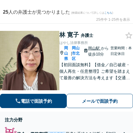
25
人の弁護士が見つかりました
(検索結果について詳しくは
こちら
)
25件中 1-25件を表示
林 寛子
弁護士
はやし法律事務所
岡
岡山
岡山駅
から
営業時間：本
山
市北
|
日定休日
徒歩10分
県
区
【初回面談無料】【借金／自己破産・
個人再生・任意整理】ご希望を踏まえ
て最善の解決方法を考えます【交通事
故】丁寧なヒアリング・現地調査で有
利な解決を目指します【休日相談可
能】地域密着型の法律事務所として、
電話で面談予約
メールで面談予約
借金・交通事故に対応しています【岡
山駅10分】
注力分野