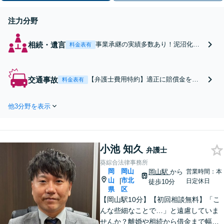
分】
注力分野
相続・遺言
事業承継の実績多数あり！泥沼化し
料金表有
た相続紛争／不動産や株式を含む複
雑な遺産分割など、他士業と連携し
スピード解決へ。遺言書作成から執
交通事故
【弁護士費用特約】適正に賠償金をア
料金表有
行まで、生前対策も親身にサポート
ップ！物損事故から重傷・死亡事故ま
【夜間・休日対応】【出張サポー
で幅広い事案に精通。後遺障害等級／
ト】【岡山駅10分】
他3分野を表示
過失割合など、交渉から裁判対応まで
すべてお任せ【夜間・休日対応】【岡
山駅10分】
小池 知久
弁護士
葵綜合法律事務所
岡
岡山
岡山駅
から
営業時間：本
山
市北
|
日定休日
徒歩10分
県
区
【岡山駅10分】【初回相談無料】「こ
んな些細なことで…」と遠慮していま
せんか？離婚や相続から借金まで幅広