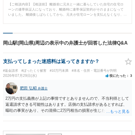
【ご相談内容】【相談前】 離婚前に元夫と一緒に暮らしていた自宅の住宅ロ
ーンの連帯保証人になっており、離婚時に連帯保証契約がそのままになって
いました。 離婚後しばらくしてから、元夫が住宅ローンを支払えなくなり、
金融機関から支払を求められるようになりました。 その結果、借金を返済す
るために借金を重ねるようになりました。 【相談後】 裁判所に対して自己破
産を申し立て、住宅ローンを含めた全ての借金を清算することができまし
た。 【先生のコメント】 借金についてのご相談はできるだけ早めにするのを
おすすめします。時間が経てば経つほどに、返済できずに損害金がふくれあ
岡山駅(岡山県)周辺の表示中の弁護士が回答した法律Q&A
がったり、借金返済のための借金によって負債総額が大きくなっていきま
す。 この事例では自己破産をすることにデメリットがなかったため、自己破
産をおすすめしました。依頼者様は、自己破産をすることによって全ての借
支払ってしまった迷惑料は返ってきますか？
金を清算することができ、新しい生活へと踏み出すことができました。
#返金請求
#ぼったくり被害
#10万円未満
#本名・住所・電話番号が判明
2026年07月29日(水)
役にたった
3
肥田 弘昭
弁護士
2万円の支払義務が上記の事情ですとありませんので、不当利得として
返還請求できる可能性はあります。店側の支払請求があるとすれば、
嘔吐の事実があり、その清掃に2万円相当の損害が生じた場合です。ご
参考にしてください。