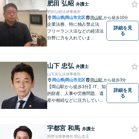
肥田 弘昭
い！
弁護士
肥田弘昭法律事務所
岡山県
岡山市北区
岡山駅
から徒歩10分
|
企業法務、特に独占禁止法、
詳細を見
フリーランス法などの経済法
る
分野に力を入れていま
す！！！
山下 忠弘
弁護士
山下忠弘法律事務所
岡山県
岡山市北区
岡山駅
から徒歩3分
|
【岡山駅から徒歩3分】IT、知
詳細を見
的財産、人事や労務問題、遺
る
産や相続などに注力していま
す。「弁護士に相談するか迷
っている」という悩みをお持
ちの方は、どうぞお気軽にご
宇都宮 和馬
相談ください。依頼者さまの
弁護士
サポートができるよう努めて
岡野法律事務所 岡山支店