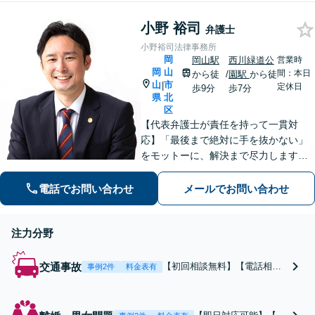
広い問題に対応しています。問
題解決に向けて最適な手段をご
小野 裕司
提案し、迅速かつ丁寧に対応い
弁護士
たします。
小野裕司法律事務所
岡
岡山駅
西川緑道公
営業時
岡
山
間：本日
から徒
/
園駅
から徒
山
市
|
定休日
歩9分
歩7分
県
北
区
【代表弁護士が責任を持って一貫対
応】「最後まで絶対に手を抜かない」
をモットーに、解決まで尽力します
【交通事故】解決実績は400件以上※初
回相談無料、電話相談も可能【離婚・
電話でお問い合わせ
メールでお問い合わせ
男女問題】講演・勉強会の講師実績あ
り【相続・遺言】士業からの相談実績
注力分野
も豊富
交通事故
【初回相談無料】【電話相談
事例2件
料金表有
OK】450万円から5000万円超
の損害賠償額の獲得実績あ
り！示談交渉／後遺障害等級