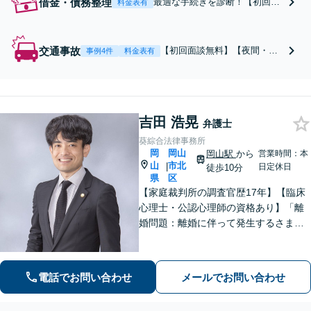
借金・債務整理
最適な手続きを診断！【初回面
料金表有
談無料】新しい生活のスタート
を切れるようサポートします。
自己破産・個人再生・任意整理
交通事故
【初回面談無料】【夜間・休
事例4件
料金表有
に対応【岡山駅10分】休日・夜
日相談可】保険会社との交
間の面談OK
渉・後遺障害認定の獲得など
ご相談ださい。丁寧にお話を
お聞きし、納得できる解決を
吉田 浩晃
目指します。交通事故に遭わ
弁護士
れた際はお早めにご相談くだ
葵綜合法律事務所
さい【休日相談可能】【岡山
岡
岡山
岡山駅
から
営業時間：本
駅10分】
山
市北
|
日定休日
徒歩10分
県
区
【家庭裁判所の調査官歴17年】【臨床
心理士・公認心理師の資格あり】「離
婚問題：離婚に伴って発生するさまざ
まな問題をチームで連携して一貫サポ
ート」「相続問題：相続人間のコミュ
ニケーションの架け橋となります」
電話でお問い合わせ
メールでお問い合わせ
「成年後見・未成年後見のご相談にも
対応」