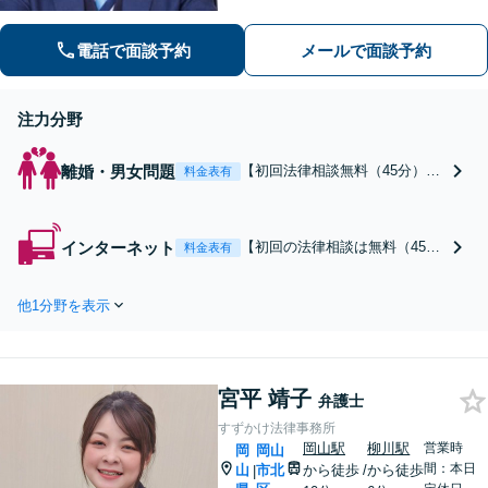
します。平日日中に時間が取れない方
は、事前予約で休日・夜間も対応
電話で面談予約
メールで面談予約
注力分野
離婚・男女問題
【初回法律相談無料（45分）】
料金表有
【法テラス可】不貞の損害賠
償、養育費など離婚後の生活も
見据えた対応で人生の再スター
インターネット
【初回の法律相談は無料（45
料金表有
トを後押しします。小まめなコ
分）】ネット上での誹謗中傷は
ミュニケーションと傾聴力で最
一人で悩まず今すぐご相談を！
善の解決を目指します【休日夜
他1分野を表示
対応が遅れるとできることも限
間対応】
られます。休日・夜間も対応
（要予約）しておりますので気
軽にご連絡ください
宮平 靖子
弁護士
すずかけ法律事務所
岡山駅
柳川駅
営業時
岡
岡山
間：本日
山
市北
から徒歩
/
から徒歩
|