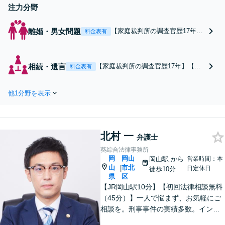
注力分野
離婚・男女問題
【家庭裁判所の調査官歴17年】
料金表有
【臨床心理士・公認心理師の資
格あり】法的サポートと依頼者
さまのこころのケアを行いなが
相続・遺言
【家庭裁判所の調査官歴17年】【臨
料金表有
らアドバイスを提供します。離
床心理士・公認心理師の資格あり】
婚に伴って発生するさまざまな
【WEB面談対応】「相続人間のコミ
問題をチームで連携して一貫サ
他1分野を表示
ュニケーションの架け橋となりま
ポート【子連れ相談可】
す」こころのケアにも配慮した調整
を行い、公平な解決を目指します
「成年後見・未成年後見のご相談に
北村 一
も対応」
弁護士
葵綜合法律事務所
岡
岡山
岡山駅
から
営業時間：本
山
市北
|
日定休日
徒歩10分
県
区
【JR岡山駅10分】【初回法律相談無料
（45分）】一人で悩まず、お気軽にご
相談を。刑事事件の実績多数。インタ
ーネット、離婚問題も親身に対応いた