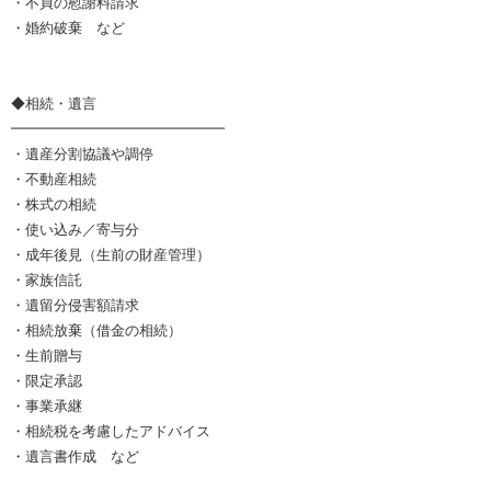
・不貞の慰謝料請求
・婚約破棄 など
◆相続・遺言
━━━━━━━━━━━━━━━
・遺産分割協議や調停
・不動産相続
・株式の相続
・使い込み／寄与分
・成年後見（生前の財産管理）
・家族信託
・遺留分侵害額請求
・相続放棄（借金の相続）
・生前贈与
・限定承認
・事業承継
・相続税を考慮したアドバイス
・遺言書作成 など