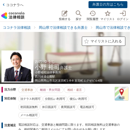
弁護士の方はこちら
ココナラへ
投稿する
探す
閲覧履歴
マイリスト
ログイン
ココナラ法律相談
岡山県で法律相談できる弁護士
岡山市で法律相談で
マイリストに入れる
おの ゆうじ
小野 裕司
弁護士
小野裕司法律事務所
西川緑道公園駅
岡山県
岡山市北区富田町1-8-8 富田町エグゼビル4階
注力分野
交通事故
離婚・男女問題
相続・遺言
対応体制
法テラス利用可
分割払い利用可
後払い利用可
初回面談無料
休日面談可
夜間面談可
電話相談可
メール相談可
電話相談対応は、交通事故と離婚問題に限ります。初回相談無料は交通事故の
注意補足
み。相続関連のご相談はメールにてお問い合わせをお願い致します。