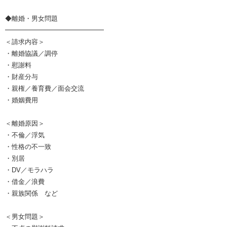
◆離婚・男女問題
━━━━━━━━━━━━━━━
＜請求内容＞
・離婚協議／調停
・慰謝料
・財産分与
・親権／養育費／面会交流
・婚姻費用
＜離婚原因＞
・不倫／浮気
・性格の不一致
・別居
・DV／モラハラ
・借金／浪費
・親族関係 など
＜男女問題＞