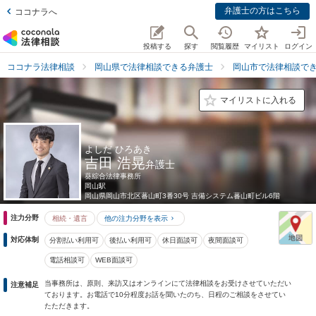
弁護士の方はこちら
ココナラへ
投稿する
探す
閲覧履歴
マイリスト
ログイン
ココナラ法律相談
岡山県で法律相談できる弁護士
岡山市で法律相談で
マイリストに入れる
よしだ ひろあき
吉田 浩晃
弁護士
葵綜合法律事務所
岡山駅
岡山県
岡山市北区蕃山町3番30号 吉備システム蕃山町ビル6階
注力分野
相続・遺言
他の注力分野を表示
対応体制
分割払い利用可
後払い利用可
休日面談可
夜間面談可
電話相談可
WEB面談可
当事務所は、原則、来訪又はオンラインにて法律相談をお受けさせていただい
注意補足
ております。お電話で10分程度お話を聞いたのち、日程のご相談をさせてい
たただきます。