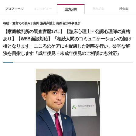
プロフィール
インタビュー
事例紹介
料金表
注力分野
相続・遺言での強み | 吉田 浩晃弁護士 葵綜合法律事務所
【家庭裁判所の調査官歴17年】【臨床心理士・公認心理師の資格
あり】【WEB面談対応】「相続人間のコミュニケーションの架け
橋となります」こころのケアにも配慮した調整を行い、公平な解
決を目指します「成年後見・未成年後見のご相談にも対応」