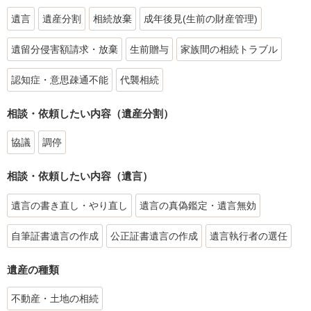
遺言
遺産分割
相続放棄
成年後見(生前の財産管理)
遺留分侵害額請求・放棄
生前贈与
家族間の相続トラブル
認知症・意思疎通不能
代襲相続
相談・依頼したい内容（遺産分割）
協議
調停
相談・依頼したい内容（遺言）
遺言の書き直し・やり直し
遺言の真偽鑑定・遺言無効
自筆証書遺言の作成
公正証書遺言の作成
遺言執行者の選任
遺産の種類
不動産・土地の相続