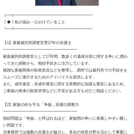
┏━┳━━━━━━━━━━━━━━━━━━━━
┃◆┃私の強み・心がけていること
┗━┻━━━━━━━━━━━━━━━━━━━━
【1】家庭裁判所調査官歴17年の弁護士
━━━━━━━━━━━━━━━━━━━
家庭裁判所調査官として17年間、数多くの遺産分割に関する争いに携わ
ってきた経験から、相続手続きに注力しています。
複雑な家族関係や財産状況などを整理し、調停では裁判所での手続きを
スムーズに進行するためのアドバイスを提供します。
また、成年後見・未成年後見に関する実務的な知識も豊富にあるため、
ご家族の将来の財産管理などに不安がある方もぜひご相談ください。
【2】家族の絆を守る「争族」回避の調整力
━━━━━━━━━━━━━━━━━━━
相続問題は「争族」と呼ばれるほど、家族間の争いに発展しやすい難し
い問題です。
当事務所では複数の弁護士が協力し、各自の得意分野を活かして事案に