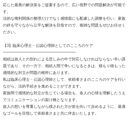
応じた最善の解決策をご提案するので、広い視野での問題解決が可能で
す。
法的な権利関係の整理だけでなく感情面にも配慮した調整を行い、家族
の絆を守りながら公平な解決を目指すので、複雑な問題もぜひお任せく
ださい。
【3】臨床心理士・公認心理師としてのこころのケア
━━━━━━━━━━━━━━━━━━━
相続は故人との別れによる悲しみの中で対応しなければならない辛い課
題であり、その一方で、相続人間で争いになるときは、積もり積もった
感情的な対立が問題の根幹にあります。
私は臨床心理士・公認心理師として、依頼者さまのこころのケアを行い
ながら、法的手続きを進めることができます。
家族間で感情的な対立が生じている場合も、各人の心情を理解したうえ
でコミュニケーションの架け橋となります。
故人の想いを尊重しながら残された方が前を向いて歩めるように、最適
なゴールを目指して依頼者さまと共に伴走いたします。