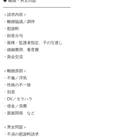
◆ 離婚・男女問題
━━━━━━━━━━━━━━━━━
＜請求内容＞
・離婚協議／調停
・慰謝料
・財産分与
・親権・監護者指定、子の引渡し
・婚姻費用、養育費
・面会交流
＜離婚原因＞
・不倫／浮気
・性格の不一致
・別居
・DV／モラハラ
・借金／浪費
・親族関係 など
＜男女問題＞
・不貞の慰謝料請求