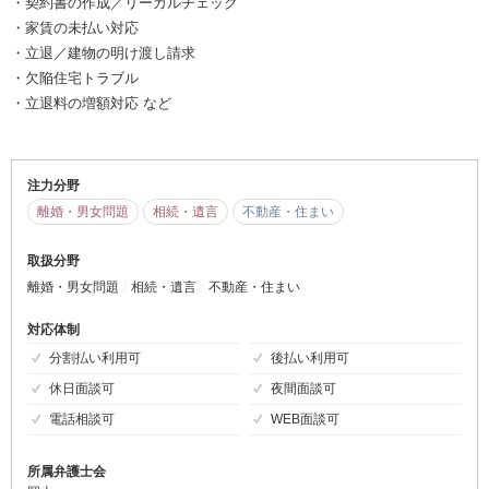
・契約書の作成／リーガルチェック
・家賃の未払い対応
・立退／建物の明け渡し請求
・欠陥住宅トラブル
・立退料の増額対応 など
注力分野
離婚・男女問題
相続・遺言
不動産・住まい
取扱分野
離婚・男女問題
相続・遺言
不動産・住まい
対応体制
分割払い利用可
後払い利用可
休日面談可
夜間面談可
電話相談可
WEB面談可
所属弁護士会