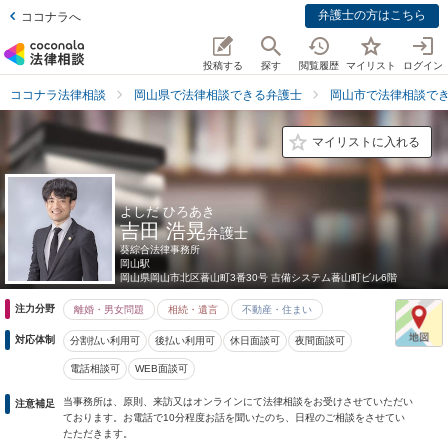
弁護士の方はこちら
ココナラへ
投稿する
探す
閲覧履歴
マイリスト
ログイン
ココナラ法律相談
岡山県で法律相談できる弁護士
岡山市で法律相談で
マイリストに入れる
よしだ ひろあき
吉田 浩晃
弁護士
葵綜合法律事務所
岡山駅
岡山県
岡山市北区蕃山町3番30号 吉備システム蕃山町ビル6階
注力分野
離婚・男女問題
相続・遺言
不動産・住まい
対応体制
分割払い利用可
後払い利用可
休日面談可
夜間面談可
電話相談可
WEB面談可
当事務所は、原則、来訪又はオンラインにて法律相談をお受けさせていただい
注意補足
ております。お電話で10分程度お話を聞いたのち、日程のご相談をさせてい
たただきます。