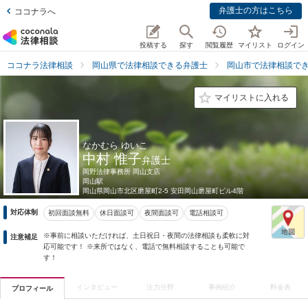
弁護士の方はこちら
ココナラへ
投稿する
探す
閲覧履歴
マイリスト
ログイン
ココナラ法律相談
岡山県で法律相談できる弁護士
岡山市で法律相談で
マイリストに入れる
なかむら ゆいこ
中村 惟子
弁護士
岡野法律事務所 岡山支店
岡山駅
岡山県
岡山市北区磨屋町2-5 安田岡山磨屋町ビル4階
対応体制
初回面談無料
休日面談可
夜間面談可
電話相談可
※事前に相談いただければ、土日祝日・夜間の法律相談も柔軟に対
注意補足
応可能です！ ※来所ではなく、電話で無料相談することも可能で
す！
インタビュー
注力分野
事例紹介
料金表
プロフィール