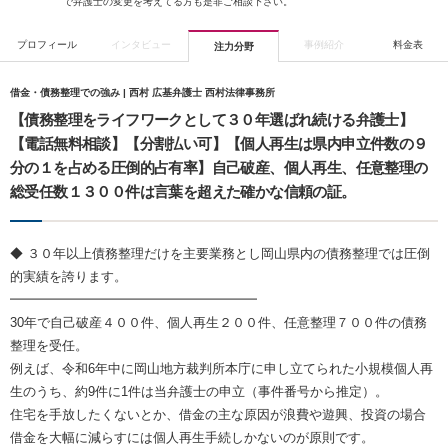
で弁護士の変更を考えてる方も是非ご相談下さい。
プロフィール
インタビュー
事例紹介
料金表
注力分野
借金・債務整理での強み | 西村 広基弁護士 西村法律事務所
【債務整理をライフワークとして３０年選ばれ続ける弁護士】
【電話無料相談】【分割払い可】【個人再生は県内申立件数の９
分の１を占める圧倒的占有率】自己破産、個人再生、任意整理の
総受任数１３００件は言葉を超えた確かな信頼の証。
◆ ３０年以上債務整理だけを主要業務とし岡山県内の債務整理では圧倒
的実績を誇ります。
━━━━━━━━━━━━━━━━━━━
30年で自己破産４００件、個人再生２００件、任意整理７００件の債務
整理を受任。
例えば、令和6年中に岡山地方裁判所本庁に申し立てられた小規模個人再
生のうち、約9件に1件は当弁護士の申立（事件番号から推定）。
住宅を手放したくないとか、借金の主な原因が浪費や遊興、投資の場合
借金を大幅に減らすには個人再生手続しかないのが原則です。