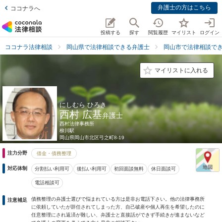
弁護士の方はこちら
ココナラへ
投稿する
探す
閲覧履歴
マイリスト
ログイン
ココナラ法律相談
岡山県で法律相談できる弁護士
岡山市で法律相談で
マイリストに入れる
にしむら ひろき
西村 広基
弁護士
西村法律事務所
柳川駅
岡山県
岡山市北区弓之町8-19
注力分野
借金・債務整理
対応体制
分割払い利用可
後払い利用可
初回面談無料
休日面談可
電話相談可
債務整理の弁護士選びで悩まれている方は是非お電話下さい。他の法律事務所
注意補足
に依頼していたが辞任されてしまった方、自己破産や個人再生を希望したのに
任意整理にされ返済が難しい、弁護士と直接話ができず手続きが進まないなど