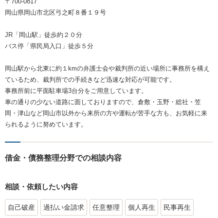
〒700-0817
岡山県岡山市北区弓之町８番１９号
JR「岡山駅」徒歩約２０分
バス停「県民局入口」徒歩５分
岡山駅から北東に約１kmの弁護士会や裁判所の近い場所に事務所を構え
ているため、裁判所での手続きなど迅速な対応が可能です。
事務所前に平面駐車場3台分をご用意しています。
車の通りの少ない道路に面しておりますので、倉敷・玉野・総社・笠
岡・津山など岡山市以外から来所の方や運転が苦手な方も、お気軽に来
られるように努めています。
借金・債務整理分野での相談内容
相談・依頼したい内容
自己破産
過払い金請求
任意整理
個人再生
民事再生