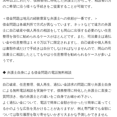
30年以上にわたり、債務整理に特化した弁護士だからこそ、相談者の方
のご希望に沿う様々な手続きをご提案することが可能です。
＜借金問題は地元の経験豊富な弁護士への依頼が一番です。＞
借金問題は各裁判所で方式が異なっています。ネットなどで遠方の弁護
士に自己破産や個人再生の相談をしても岡山に出張する必要のない任意
整理を強引に勧められるケースがほとんどです。また、司法書士は過払
い金や任意整理は１４０万以下に限定されますし、自己破産や個人再生
は書類作成だけで手続きは自分でしなければなりませんので、岡山の司
法書士に相談したとしてもやはり任意整理を勧められるケースが多いよ
うです。
◆ 弁護士自身による借金問題の電話無料相談
━━━━━━━━━━━━━━━━━━━━━
自己破産、任意整理、個人再生、過払い金請求の問題に限り弁護士自身
による無料電話相談を実施中です。債務整理に特化した弁護士に直接ご
質問頂き、他の弁護士との違いをご自身でお確かめ下さい。
よく過払い金について、電話で簡単に金額が分かったり簡単に返ってく
るかのような広告を見かけることがありますが、例え専門家でも金額に
ついては取引履歴を取り寄せないかぎり大まかな予測しかできません