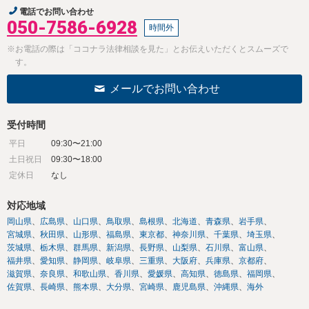
電話でお問い合わせ
050-7586-6928
時間外
※お電話の際は「ココナラ法律相談を見た」とお伝えいただくとスムーズで
す。
メールでお問い合わせ
受付時間
平日
09:30〜21:00
土日祝日
09:30〜18:00
定休日
なし
対応地域
岡山県
広島県
山口県
鳥取県
島根県
北海道
青森県
岩手県
宮城県
秋田県
山形県
福島県
東京都
神奈川県
千葉県
埼玉県
茨城県
栃木県
群馬県
新潟県
長野県
山梨県
石川県
富山県
福井県
愛知県
静岡県
岐阜県
三重県
大阪府
兵庫県
京都府
滋賀県
奈良県
和歌山県
香川県
愛媛県
高知県
徳島県
福岡県
佐賀県
長崎県
熊本県
大分県
宮崎県
鹿児島県
沖縄県
海外