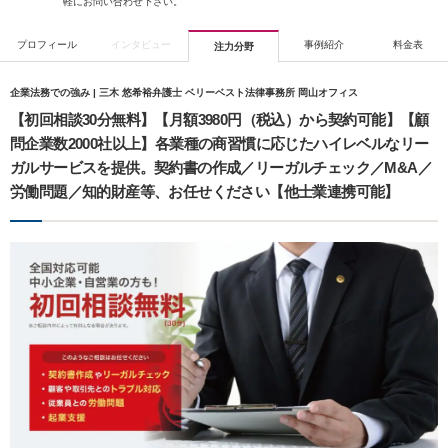
軽にお問い合わせ下さい。
プロフィール
インタビュー
事例紹介
料金表
注力分野
企業法務での強み | 三木 悠希裕弁護士 ベリーベスト法律事務所 岡山オフィス
【初回相談30分無料】【月額3980円（税込）から契約可能】【顧
問企業数2000社以上】各業種の商習慣に応じたハイレベルなリー
ガルサービスを提供。契約書の作成／リーガルチェック／M&A／
労働問題／知的財産等、お任せください【他士業連携可能】