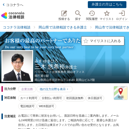
弁護士の方はこちら
ココナラへ
投稿する
探す
閲覧履歴
マイリスト
ログイン
ココナラ法律相談
岡山県で法律相談できる弁護士
岡山市で法律相談で
マイリストに入れる
みき ゆきひろ
三木 悠希裕
弁護士
ベリーベスト法律事務所 岡山オフィス
県庁通り駅
岡山県
岡山市北区中山下1-9-40 新岡山ビル7階
注力分野
企業法務
他の注力分野を表示
対応体制
カード利用可
分割払い利用可
初回面談無料
休日面談可
電話相談可
WEB面談可
お電話にて簡単に状況をお伺いし、面談日時を迅速にご案内致します。メール
注意補足
も24時間受け付け迅速に返信します。ご相談内容に応じて、最適な弁護士が
担当します。土日祝日は東京オフィスでのお問い合わせ受付となります。お気