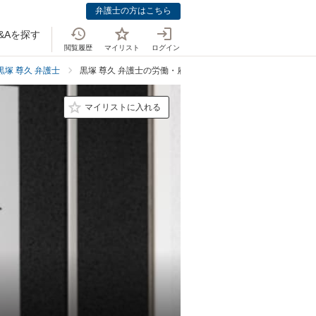
弁護士の方はこちら
&Aを探す
閲覧履歴
マイリスト
ログイン
黒塚 尊久 弁護士
黒塚 尊久 弁護士の労働・雇用での強み
マイリストに入れる