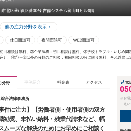
山市北区蕃山町3番30号 吉備システム蕃山町ビル6階
他の注力分野を表示
休日面談可
夜間面談可
WEB面談可
初回相談は無料、②企業法務：初回相談は無料、③学校トラブル・いじめ問題
（税込）、④①～③以外の分野のご相談：初回相談30分に限り無料、それ以降は30
事例紹介
料金表
アクセス
力分野
電
05
 葵綜合法律事務所
※お電
えい
災事件に注力】【労働者側・使用者側の双方
職勧奨、未払い給料・残業代請求など、幅
スムーズな解決のためにお早めにご相談く