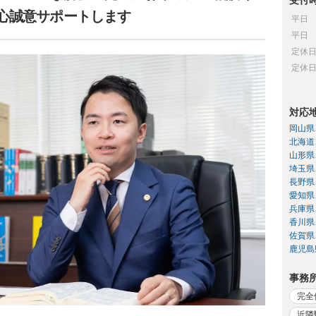
受付
心誠意サポートします
平日
平日
定休
定休
対応
岡山県
北海道
山形県
埼玉県
長野県
愛知県
兵庫県
香川県
佐賀県
鹿児島
事務
完全
近隣