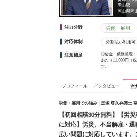
岡山駅
岡山県
岡
注力分野
労働・雇用
対応体制
分割払い利用可
①借金・債務整理：
注意補足
あたり11,000円
す。
プロフィール
インタビュー
注
労働・雇用での強み | 黒塚 尊久弁護士
【初回相談30分無料】【労
に対応】労災、不当解雇・退
広い問題に対応しています。