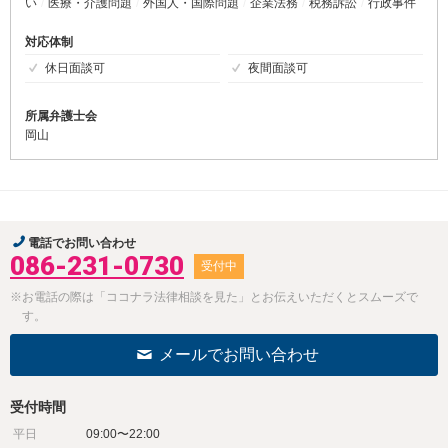
い
医療・介護問題
外国人・国際問題
企業法務
税務訴訟
行政事件
対応体制
休日面談可
夜間面談可
所属弁護士会
岡山
電話でお問い合わせ
086-231-0730
受付中
※お電話の際は「ココナラ法律相談を見た」とお伝えいただくとスムーズで
す。
メールでお問い合わせ
受付時間
平日
09:00〜22:00