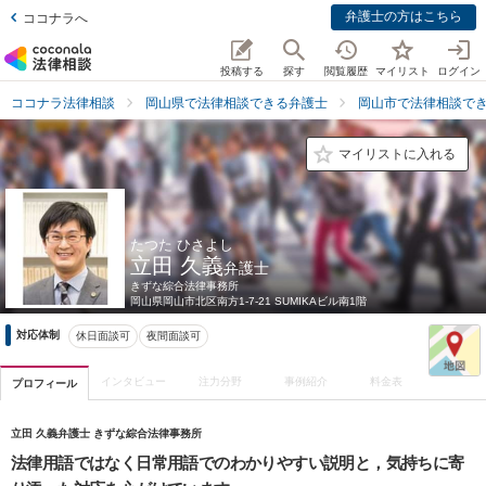
弁護士の方はこちら
ココナラへ
投稿する
探す
閲覧履歴
マイリスト
ログイン
ココナラ法律相談
岡山県で法律相談できる弁護士
岡山市で法律相談で
マイリストに入れる
たつた ひさよし
立田 久義
弁護士
きずな綜合法律事務所
岡山県
岡山市北区南方1-7-21 SUMIKAビル南1階
対応体制
休日面談可
夜間面談可
インタビュー
注力分野
事例紹介
料金表
プロフィール
立田 久義弁護士 きずな綜合法律事務所
法律用語ではなく日常用語でのわかりやすい説明と，気持ちに寄