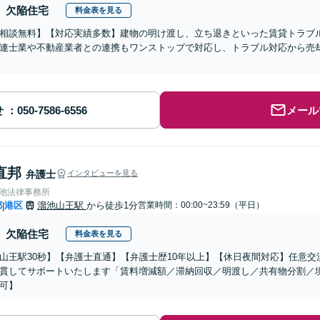
欠陥住宅
料金表を見る
相談無料】【対応実績多数】建物の明け渡し、立ち退きといった賃貸トラブ
連士業や不動産業者との連携もワンストップで対応し、トラブル対応から売
】
せ
メール
直邦
弁護士
インタビューを見る
溜池法律事務所
都
港区
溜池山王駅
から徒歩1分
営業時間：00:00~23:59（平日）
|
欠陥住宅
料金表を見る
山王駅30秒】【弁護士直通】【弁護士歴10年以上】【休日夜間対応】任意
貫してサポートいたします「賃料増減額／滞納回収／明渡し／共有物分割／
可】