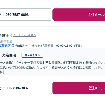
せ
メール
弁護士
インタビューを見る
法律事務所
都
葛飾区
金町駅
から徒歩1分
営業時間：09:00~18:00（平日）
|
欠陥住宅
料金表を見る
士と連携】【セミナー実績多数】不動産関係の顧問実績多数！賃料の未払い
に代わって誠心誠意対応いたします！被害が大きくなる前にご相談ください
料】
せ
メール