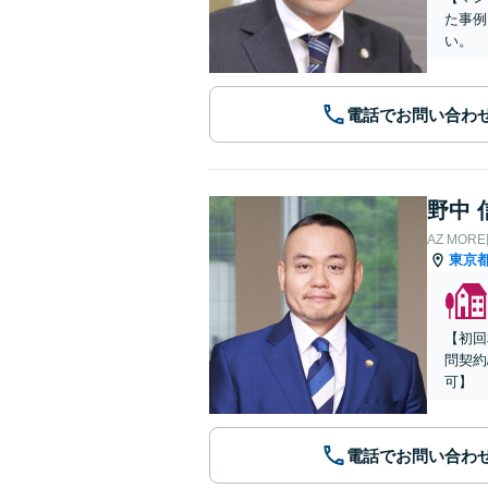
た事例
い。
電話でお問い合わ
野中 
AZ MO
東京
【初回
問契約
可】
電話でお問い合わ