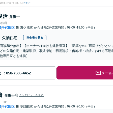
検索結果について詳しくは
こちら
)
俊治
弁護士
事務所
都
千代田区
四ツ谷駅
から徒歩2分
営業時間：09:00~18:00（平日）
|
欠陥住宅
料金表を見る
面談30分無料】【オーナー様向けも経験豊富】「新築なのに雨漏りがひどい
どの欠陥住宅・建築瑕疵、家賃滞納・明渡請求・借地権・相続における不動
他専門家とも連携】
せ
メール
済
弁護士
インタビューを見る
THP
都
千代田区
淡路町駅
から徒歩1分
営業時間：09:00~20:00（平日）
|