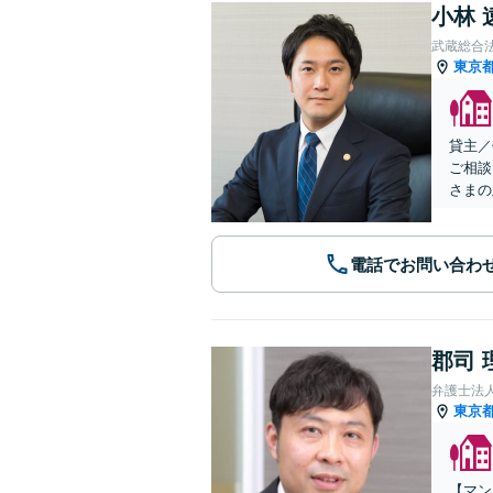
小林 
武蔵総合
東京
貸主／
ご相談
さまの
電話でお問い合わ
郡司 
弁護士法
東京
【マン