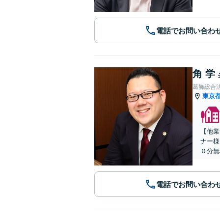
電話でお問い合わ
角 学
葛飾総合
東京
【他業
ナー様
０分無
電話でお問い合わ