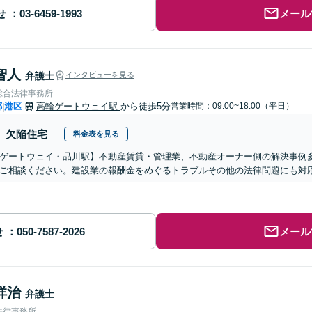
せ
メール
智人
弁護士
インタビューを見る
総合法律事務所
都
港区
高輪ゲートウェイ駅
から徒歩5分
営業時間：09:00~18:00（平日）
|
欠陥住宅
料金表を見る
ゲートウェイ・品川駅】不動産賃貸・管理業、不動産オーナー側の解決事例
ご相談ください。建設業の報酬金をめぐるトラブルその他の法律問題にも対
せ
メール
祥治
弁護士
法律事務所