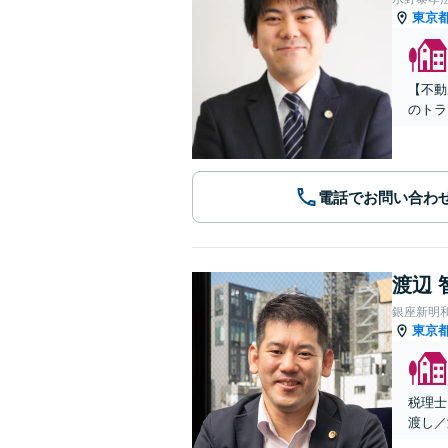
東京
【不動
のトラ
電話でお問い合わ
渡辺 
銀座新明
東京
税理士
渡し／