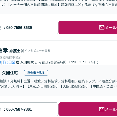
も！【オーナー側の不動産問題に精通】建築瑕疵に関する高度な判断も不動
せ
メール
信孝
弁護士
インタビューを見る
RE国際法律事務所
都
千代田区
永田町駅
から徒歩2分
営業時間：09:00~21:00（平日）
|
欠陥住宅
料金表を見る
相談30分無料】立退・明渡／賃料請求／賃料増額／建築トラブル／遺産分割
/月額5.5万円～】【東京:永田町駅2分】【大阪:北浜駅2分】【中国語・英
せ
メール