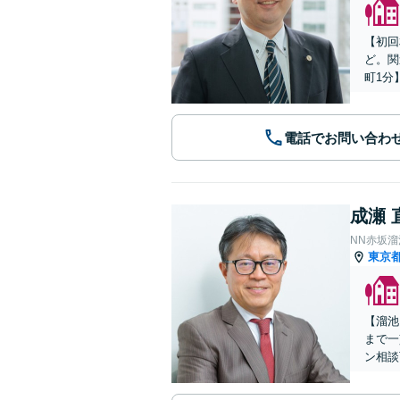
【初回
ど。関
町1分
電話でお問い合わ
成瀬 
NN赤坂
東京
【溜池
まで一
ン相談