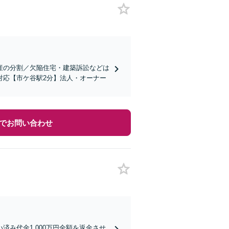
産の分割／欠陥住宅・建築訴訟などは
対応【市ケ谷駅2分】法人・オーナー
でお問い合わせ
み代金1,000万円全額を返金させ