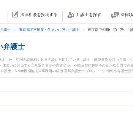
法律相談を投稿する
弁護士を探す
法律Q
弁護士
東京都で不動産・住まいに強い弁護士
東京都で欠陥住宅に強い弁
い弁護士
かりました。初回面談無料や休日面談に対応している弁護士、解決事例を持つ弁護士
・住まいに関係する立ち退き交渉や家賃交渉、不動産契約解除等の細かな分野での
 済弁護士、NN赤坂溜池法律事務所の成瀬 直邦弁護士のプロフィール情報や弁護士
すぐに弁護士に相談したい』『欠陥住宅のトラブル解決の実績豊富な近くの弁護士
』などでお困りの相談者さんにおすすめです。