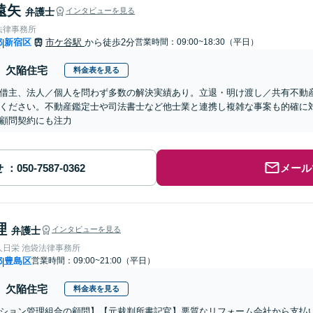
遠矢
弁護士
インタビューを見る
法律事務所
都
新宿区
市ケ谷駅
から徒歩2分
営業時間：09:00~18:30（平日）
|
欠陥住宅
料金表を見る
借主、法人／個人を問わず多数の解決実績あり。立退・明け渡し／共有不動
ください。不動産鑑定士や司法書士など他士業と連携し複雑な事案も的確に
顧問契約にも注力
せ
メール
理
弁護士
インタビューを見る
人日栄 池袋法律事務所
都
豊島区
営業時間：09:00~21:00（平日）
|
欠陥住宅
料金表を見る
ション管理組合の顧問】【元裁判所書記官】悪質なリフォーム会社から支払い済