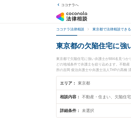
ココナラへ
ココナラ法律相談
東京都で法律相談できる
東京都の欠陥住宅に強
東京都で欠陥住宅に強い弁護士が884名見つ
どの地域条件で弁護士を絞り込めます。不動産
所の吉岡 俊治弁護士や弁護士法人THPの髙橋
土日や夜間に発生した欠陥住宅のトラブルを今
相談できる東京都内の弁護士に相談予約したい
エリア
東京都
相談内容
不動産・住まい、欠陥住宅
詳細条件
未選択