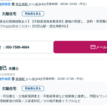
都
渋谷区
恵比寿駅
から徒歩4分
営業時間：09:00~19:00（平日）
|
欠陥住宅
料金表を見る
産会社勤務経験あり】【不動産資格多数保有】建物の明渡し、賃料・管理費
ブルはお任せください【代官山駅・恵比寿駅4分】
せ
メール
智己
弁護士
和法律事務所
都
中央区
新橋駅
から徒歩4分
営業時間：10:00~17:00（平日）
|
欠陥住宅
料金表を見る
・司法書士・土地家屋調査士・不動産業者など他業種と連携し、問題をワン
滞納家賃の回収／入居者対応／その他不動産トラブルなど