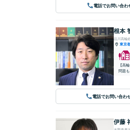
電話でお問い合わ
根本 
品川高輪
東京
【高輪
問題も
電話でお問い合わ
伊藤 
水野泰孝