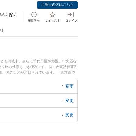
弁護士の方はこちら
&Aを探す
閲覧履歴
マイリスト
ログイン
護士
なども掲載中。さらに千代田区や港区、中央区な
絞り込み検索もでき便利です。特に吉岡法律事務
費用、強みなどが注目されています。『東京都で
を検索したい』『初回相談無料で欠陥住宅を法律
変更
変更
変更