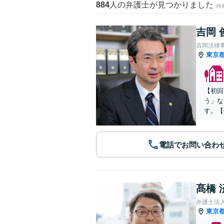
884
人の弁護士が見つかりました
(
吉岡 
吉岡法律
東京
【初回
う」な
す。【
電話でお問い合わ
髙橋 
弁護士法人
東京