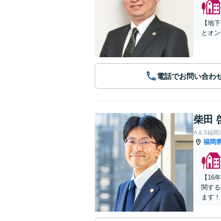
【地下
とオン
電話でお問い合わ
柴田 
A＆S福
福岡
【16
関する
ます！