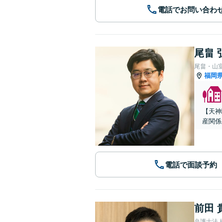
電話でお問い合わ
尾畠 
尾畠・山
福岡
【天神
産関係
電話で面談予約
前田 
弁護士法