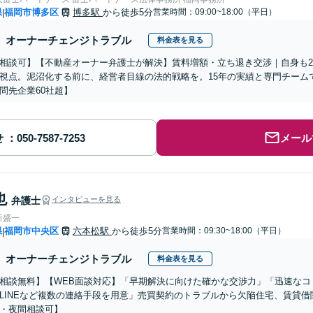
県
福岡市博多区
博多駅
から徒歩5分
営業時間：09:00~18:00（平日）
|
オーナーチェンジトラブル
料金表を見る
相談可】【不動産オーナー弁護士が解決】賃料増額・立ち退き交渉｜自身も
視点。泥沼化する前に、経営者目線の法的戦略を。15年の実績と専門チーム
問先企業60社超】
せ
メール
也
弁護士
インタビューを見る
所盛一
県
福岡市中央区
六本松駅
から徒歩5分
営業時間：09:30~18:00（平日）
|
オーナーチェンジトラブル
料金表を見る
相談無料】【WEB面談対応】「早期解決に向けた確かな交渉力」「迅速なコ
LINEなど複数の連絡手段を用意」売買契約のトラブルから欠陥住宅、賃貸
・夜間相談可】