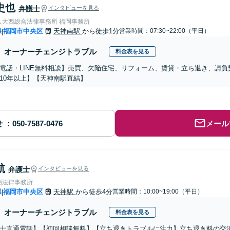
史也
弁護士
インタビューを見る
人大西総合法律事務所 福岡事務所
県
福岡市中央区
天神南駅
から徒歩1分
営業時間：07:30~22:00（平日）
|
オーナーチェンジトラブル
料金表を見る
電話・LINE無料相談】売買、欠陥住宅、リフォーム、賃貸・立ち退き、請
10年以上】【天神南駅直結】
せ
メール
航
弁護士
インタビューを見る
嶺法律事務所
県
福岡市中央区
天神駅
から徒歩4分
営業時間：10:00~19:00（平日）
|
オーナーチェンジトラブル
料金表を見る
士直通電話】【初回相談無料】【立ち退きトラブルに注力】立ち退き料の交