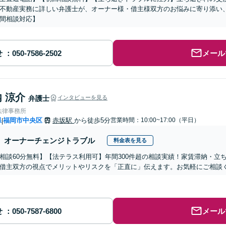
不動産実務に詳しい弁護士が、オーナー様・借主様双方のお悩みに寄り添い
間相談対応】
せ
メール
 涼介
弁護士
インタビューを見る
法律事務所
県
福岡市中央区
赤坂駅
から徒歩5分
営業時間：10:00~17:00（平日）
|
オーナーチェンジトラブル
料金表を見る
相談60分無料】【法テラス利用可】年間300件超の相談実績！家賃滞納・立
借主双方の視点でメリットやリスクを「正直に」伝えます。お気軽にご相談
せ
メール