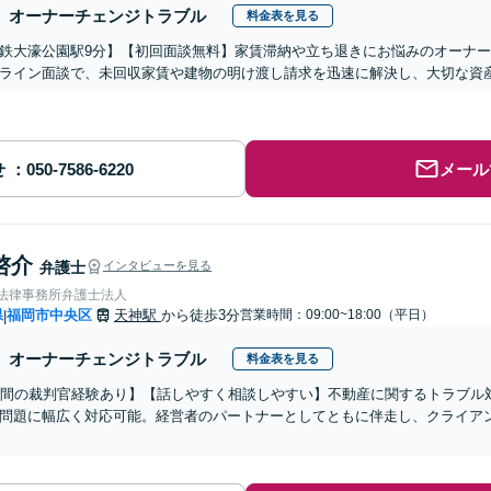
オーナーチェンジトラブル
料金表を見る
鉄大濠公園駅9分】【初回面談無料】家賃滞納や立ち退きにお悩みのオーナ
ライン面談で、未回収家賃や建物の明け渡し請求を迅速に解決し、大切な資
せ
メール
啓介
弁護士
インタビューを見る
岡法律事務所弁護士法人
県
福岡市中央区
天神駅
から徒歩3分
営業時間：09:00~18:00（平日）
|
オーナーチェンジトラブル
料金表を見る
年間の裁判官経験あり】【話しやすく相談しやすい】不動産に関するトラブル
問題に幅広く対応可能。経営者のパートナーとしてともに伴走し、クライア