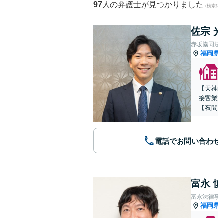
97
人の弁護士が見つかりました
(検索
佐宗 
赤坂協同
福岡
【天神
接客業
【夜間
電話でお問い合わ
富永 
富永法律
福岡