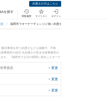
弁護士の方はこちら
&Aを探す
閲覧履歴
マイリスト
ログイン
護士
福岡市でオーナーチェンジに強い弁護士
、解決事例を持つ弁護士なども掲載中。不動
律事務所の佐宗 光弁護士や富永法律事務所の
います。『福岡市で土日や夜間に発生したオーナ
弁護士を検索したい』『初回相談無料でオーナー
市早良区
変更
変更
変更