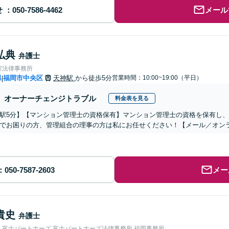
せ
メール
弘典
弁護士
室法律事務所
県
福岡市中央区
天神駅
から徒歩5分
営業時間：10:00~19:00（平日）
|
オーナーチェンジトラブル
料金表を見る
駅5分】【マンション管理士の資格保有】マンション管理士の資格を保有し
でお困りの方、管理組合の理事の方は私にお任せください！【メール／オン
メー
貴史
弁護士
人富士パートナーズ 富士パートナーズ法律事務所 福岡事務所