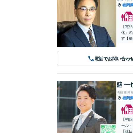
福岡
【電話
化」の
す【顧
電話でお問い合わ
盛 一
法律事務
福岡
【初回
ール・
【休日