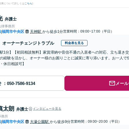
結果について詳しくは
こちら
)
光
弁護士
法律事務所
県
福岡市中央区
天神駅
から徒歩1分
営業時間：09:00~17:00（平日）
|
オーナーチェンジトラブル
料金表を見る
駅1分】【初回相談無料】家賃滞納や音信不通の入居者への対応、立ち退き
の経験を活かし、オーナー様のお困りごとに誠実に寄り添います。お一人で
・休日相談可】
せ
メール
慎太朗
弁護士
インタビューを見る
事務所
県
福岡市中央区
大濠公園駅
から徒歩9分
営業時間：09:00~20:00（平日）
|