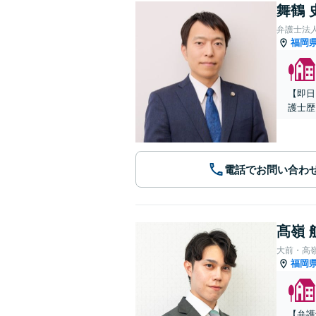
舞鶴 
弁護士法
福岡
【即日
護士歴
電話でお問い合わ
髙嶺 
大前・高
福岡
【弁護