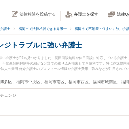
法律相談を投稿する
弁護士を探す
法律Q
弁護士
福岡市で法律相談できる弁護士
福岡市で不動産・住まいに強い弁
ンジトラブルに強い弁護士
強い弁護士が97名見つかりました。初回面談無料や休日面談に対応している弁護士
、不動産契約解除等の細かな分野での絞り込み検索もでき便利です。特に赤坂協同法
護士法人の柴田 啓介弁護士のプロフィール情報や弁護士費用、強みなどが注目されて
士に相談したい』『オーナーチェンジトラブルのトラブル解決の実績豊富な近くの
弁護士に相談予約したい』などでお困りの相談者さんにおすすめです。
博多区、福岡市中央区、福岡市南区、福岡市西区、福岡市城南区、福岡
チェンジ