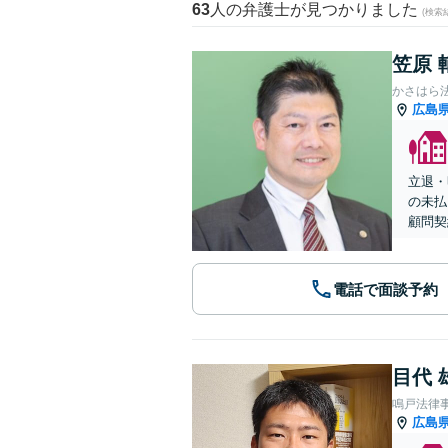
63
人の弁護士が見つかりました
(検索
笠原 
かさはら
広島
立退・
の未払
顧問契
電話で面談予約
目代 
鳴戸法律
広島