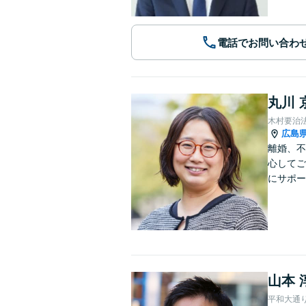
電話でお問い合わ
丸川 
木村要治
広島
離婚、不
心してご
にサポー
山本 
平和大通