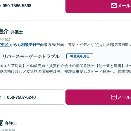
メール
信介
弁護士
律事務所
市中区
からも相談受付中
面談方法(対面・電話・ビデオなど)は応相談
営業時間：0
リバースモーゲージトラブル
料金表を見る
国エリア対応】不動産売買・賃貸仲介会社の顧問弁護士【他士業と連携】オ
物の明け渡し／立退料の増額交渉等、複雑な事案もスピード解決へ。顧問契
せ
メール
慧
弁護士
法律事務所