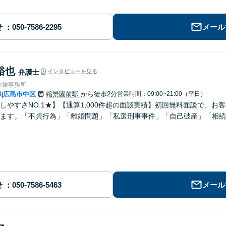
せ
メール
裕也
弁護士
インタビューを見る
法律事務所
県
広島市中区
縮景園前駅
から徒歩2分
営業時間：09:00~21:00（平日）
|
しやすさNO.1★】【通算1,000件超の面談実績】初回無料面談で、
します。「不貞行為」「離婚問題」「私選刑事事件」「自己破産」「相続
せ
メール