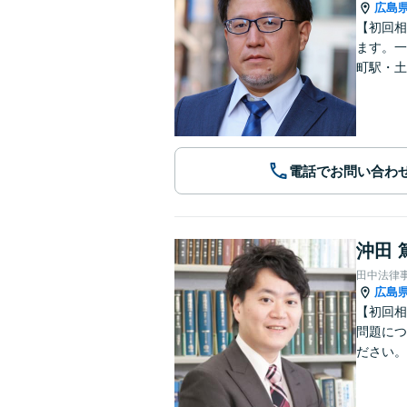
広島
【初回相
ます。一
町駅・土
電話でお問い合わ
沖田 
田中法律
広島
【初回相
問題につ
ださい。