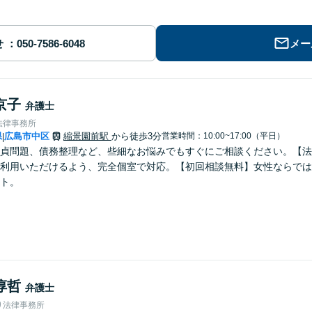
せ
メー
京子
弁護士
法律事務所
県
広島市中区
縮景園前駅
から徒歩3分
営業時間：10:00~17:00（平日）
|
貞問題、債務整理など、些細なお悩みでもすぐにご相談ください。【法
利用いただけるよう、完全個室で対応。【初回相談無料】女性ならでは
ト。
淳哲
弁護士
り法律事務所