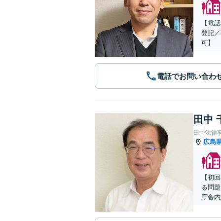
【電話
登記／
可】
電話でお問い合わ
田中 
田中法律
広島
【初回
る問題
庁舎内