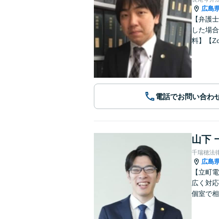
広島
【弁護士
した場合
料】【Z
電話でお問い合わ
山下 
千瑞穂法
広島
【立町電
広く対応
個室で相