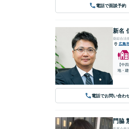
電話で面談予約
新名 
葵綜合法
広島
【中四
地・建
電話でお問い合わ
門脇 
長尾今井