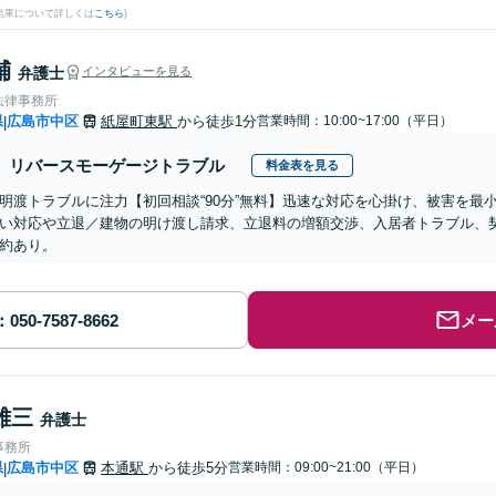
結果について詳しくは
こちら
)
輔
弁護士
インタビューを見る
法律事務所
県
広島市中区
紙屋町東駅
から徒歩1分
営業時間：10:00~17:00（平日）
|
リバースモーゲージトラブル
料金表を見る
明渡トラブルに注力【初回相談“90分”無料】迅速な対応を心掛け、被害を最
い対応や立退／建物の明け渡し請求、立退料の増額交渉、入居者トラブル、
約あり。
メー
雄三
弁護士
事務所
県
広島市中区
本通駅
から徒歩5分
営業時間：09:00~21:00（平日）
|