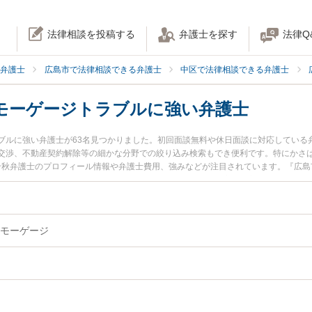
法律相談を投稿する
弁護士を探す
法律Q
弁護士
広島市で法律相談できる弁護士
中区で法律相談できる弁護士
モーゲージトラブルに強い弁護士
ブルに強い弁護士が63名見つかりました。初回面談無料や休日面談に対応している
交渉、不動産契約解除等の細かな分野での絞り込み検索もでき便利です。特にかさは
 千秋弁護士のプロフィール情報や弁護士費用、強みなどが注目されています。『広
談したい』『リバースモーゲージトラブルのトラブル解決の実績豊富な近くの弁護
の弁護士に相談予約したい』などでお困りの相談者さんにおすすめです。
モーゲージ