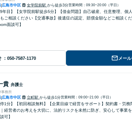
県
広島市中区
女学院前駅
から徒歩3分
営業時間：09:30~20:00（平日）
|
9年目】【女学院前駅徒歩5分】【借金問題】自己破産、任意整理、個
もご相談ください【交通事故】後遺症の認定、賠償金額などご相談くだ
oom面談可】
せ
メール
一貴
弁護士
律事務所
県
広島市中区
立町駅
から徒歩1分
営業時間：09:00~21:00（平日）
|
停1分】【初回相談無料】【企業目線で経営をサポート】契約書・労務
｜経営者のお考えを大切に、法的リスクを未然に防ぎ、安心して事業を
談可】