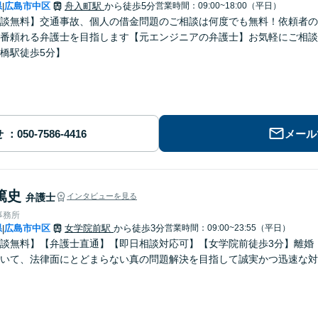
県
広島市中区
舟入町駅
から徒歩5分
営業時間：09:00~18:00（平日）
|
談無料】交通事故、個人の借金問題のご相談は何度でも無料！依頼者の
番頼れる弁護士を目指します【元エンジニアの弁護士】お気軽にご相談
橋駅徒歩5分】
せ
メール
篤史
弁護士
インタビューを見る
事務所
県
広島市中区
女学院前駅
から徒歩3分
営業時間：09:00~23:55（平日）
|
談無料】【弁護士直通】【即日相談対応可】【女学院前徒歩3分】離婚
いて、法律面にとどまらない真の問題解決を目指して誠実かつ迅速な対