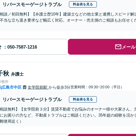
リバースモーゲージトラブル
料金表を見る
相談／初回無料】【弁護士歴10年】建築士などの他士業と連携しスピード解
不当な立ち退き要求など幅広く対応。オーナー・売主側のご相談もお任せく
せ
メール
千秋
弁護士
事務所
県
広島市中区
女学院前駅
から徒歩3分
営業時間：09:30~20:00（平日）
|
リバースモーゲージトラブル
料金表を見る
相談無料】【女学院前３分】賃貸不動産でお悩みのオーナー様や大家さん、
にお困りの方など、不動産トラブルはご相談ください。35年超の経験を活か
郵便局近く）