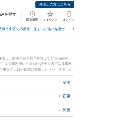
弁護士の方はこちら
&Aを探す
閲覧履歴
マイリスト
ログイン
広島市中区で不動産・住まいに強い弁護士
広島市中区でリバースモーゲージに
弁護士、解決事例を持つ弁護士なども掲載中。
ら法律事務所の笠原 輔弁護士や鳴戸法律事務
島市中区で土日や夜間に発生したリバースモーゲ
士を検索したい』『初回相談無料でリバースモー
変更
変更
変更